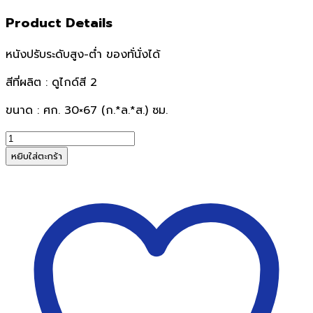
Product Details
หนังปรับระดับสูง-ต่ำ ของทั่นั่งได้
สีที่ผลิต : ดูไกด์สี 2
ขนาด : ศก. 30×67 (ก.*ล.*ส.) ซม.
จำนวน
เก้าอี้
หยิบใส่ตะกร้า
บาร์APEX
APC-
408
ชิ้น