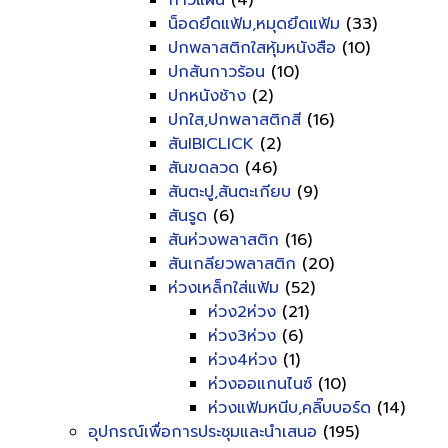
กาวแผ่น
(4)
น็อดยึดแฟ้ม,หมุดยึดแฟ้ม
(33)
ปกพลาสติกใสหุ้มหนังสือ
(10)
ปกสันกาวร้อน
(10)
ปกหนังช้าง
(2)
ปกใส,ปกพลาสติกสี
(16)
สันIBICLICK
(2)
สันขดลวด
(46)
สันตะปู,สันตะเกียบ
(9)
สันรูด
(6)
สันห่วงพลาสติก
(16)
สันเกลียวพลาสติก
(20)
ห่วงเหล็กใส่แฟ้ม
(52)
ห่วง2ห่วง
(21)
ห่วง3ห่วง
(6)
ห่วง4ห่วง
(1)
ห่วงออแกนไนซ์
(10)
ห่วงแฟ้มหนีบ,คลิ๊บบอร์ด
(14)
อุปกรณ์เพื่อการประชุมและนำเสนอ
(195)