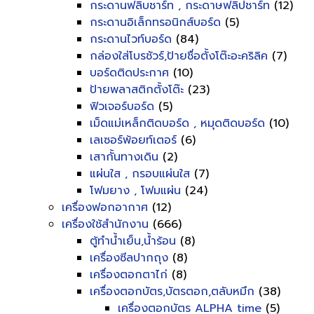
กระดานฟลิบชาร์ท , กระดาษฟลิปชาร์ท
(12)
กระดานอิเล็กทรอนิกส์บอร์ด
(5)
กระดานไวท์บอร์ด
(84)
กล่องใส่โบรชัวร์,ป้ายชื่อตั้งโต๊ะอะคริลิค
(7)
บอร์ดติดประกาศ
(10)
ป้ายพลาสติกตั้งโต๊ะ
(23)
ฟิวเจอร์บอร์ด
(5)
เม็ดแม่เหล็กติดบอร์ด , หมุดติดบอร์ด
(10)
เลเซอร์พ้อยท์เตอร์
(6)
เสากั้นทางเดิน
(2)
แผ่นใส , กรอบแผ่นใส
(7)
โฟมยาง , โฟมแผ่น
(24)
เครื่องฟอกอากาศ
(12)
เครื่องใช้สำนักงาน
(666)
ตู้ทำน้ำเย็น,น้ำร้อน
(8)
เครื่องซีลปากถุง
(8)
เครื่องตอกตาไก่
(8)
เครื่องตอกบัตร,บัตรตอก,ตลับหมึก
(38)
เครื่องตอกบัตร ALPHA time
(5)