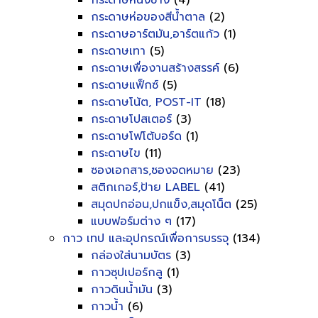
กระดาษหนังช้าง
(4)
กระดาษห่อของสีน้ำตาล
(2)
กระดาษอาร์ตมัน,อาร์ตแก้ว
(1)
กระดาษเทา
(5)
กระดาษเพื่องานสร้างสรรค์
(6)
กระดาษแฟ็กซ์
(5)
กระดาษโน้ต, POST-IT
(18)
กระดาษโปสเตอร์
(3)
กระดาษโฟโต้บอร์ด
(1)
กระดาษไข
(11)
ซองเอกสาร,ซองจดหมาย
(23)
สติกเกอร์,ป้าย LABEL
(41)
สมุดปกอ่อน,ปกแข็ง,สมุดโน็ต
(25)
แบบฟอร์มต่าง ๆ
(17)
กาว เทป และอุปกรณ์เพื่อการบรรจุ
(134)
กล่องใส่นามบัตร
(3)
กาวซุปเปอร์กลู
(1)
กาวดินน้ำมัน
(3)
กาวน้ำ
(6)