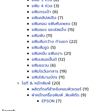
แฟ้ม 3 ห่วง
(8)
แฟ้ม 4 ห่วง
(3)
แฟ้มกระเป๋า
(6)
แฟ้มคลิปสปริง
(7)
แฟ้มคอม แฟ้มหีบเพลง
(3)
แฟ้มซอง ซองใสแข็ง
(15)
แฟ้มพับ
(11)
แฟ้มสันกว้าง ก้านยก
(22)
แฟ้มสันรูด
(5)
แฟ้มหนีบ แฟ้มเจาะ
(21)
แฟ้มเสนอเซ็นต์
(12)
แฟ้มแขวน
(6)
แฟ้มโชว์เอกสาร
(19)
แฟ้มใส่นามบัตร
(11)
ไอที & หมึกพิมพ์
(20)
ผลิตภัณฑ์สำหรับคอมพิวเตอร์
(11)
ผ้าหมึกเครื่องพิมพ์ ,พิมพ์ดีด
(9)
EPSON
(7)