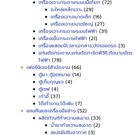
เครื่องเจาะกระดาษระบบมือโยก
(72)
อะไหล่เหล็กเจาะ
(29)
เครื่องเจาะขนาดเล็ก
(16)
เครื่องเจาะขนาดใหญ่
(27)
เครื่องเจาะกระดาษระบบไฟฟ้า
(31)
เครื่องเย็บกระดาษไฟฟ้า
(21)
เครื่องแสตมป์เวลาเอกสาร,บัตรจอดรถ
(3)
แท่นตัดกระดาษ,แท่นตัดการ์ดพีวีซี,ตัดนามบัตร
ไฟฟ้า
(78)
เฟอร์นิเจอร์สำนักงาน
(66)
ตู้ยา ตู้จดหมาย
(14)
ตู้เก็บกุญแจ
(4)
ตู้เซฟ
(4)
เก้าอี้
(37)
โต๊ะทำงาน,โต๊ะพับ
(7)
แคนทีนและเครื่องมือช่าง
(52)
ผลิตภัณฑ์ทำความสะอาด
(33)
น้ำยาทำความสะอาด
(2)
สเปรย์ปรับอากาศ
(3)