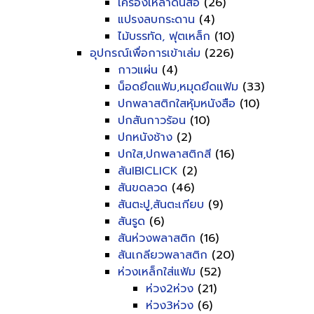
เครื่องเหลาดินสอ
(26)
แปรงลบกระดาน
(4)
ไม้บรรทัด, ฟุตเหล็ก
(10)
อุปกรณ์เพื่อการเข้าเล่ม
(226)
กาวแผ่น
(4)
น็อดยึดแฟ้ม,หมุดยึดแฟ้ม
(33)
ปกพลาสติกใสหุ้มหนังสือ
(10)
ปกสันกาวร้อน
(10)
ปกหนังช้าง
(2)
ปกใส,ปกพลาสติกสี
(16)
สันIBICLICK
(2)
สันขดลวด
(46)
สันตะปู,สันตะเกียบ
(9)
สันรูด
(6)
สันห่วงพลาสติก
(16)
สันเกลียวพลาสติก
(20)
ห่วงเหล็กใส่แฟ้ม
(52)
ห่วง2ห่วง
(21)
ห่วง3ห่วง
(6)