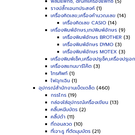
ฟิลม์แฟ็กซ์, drumเครื่องแฟ็กซ์
(5)
รางปลั๊กเอนกประสงค์
(1)
เครื่องคิดเลข,เครื่องคำนวณเลข
(14)
เครื่องคิดเลข CASIO
(14)
เครื่องพิมพ์อักษร,เทปพิมพ์อักษร
(9)
เครื่องพิมพ์อักษร BROTHER
(3)
เครื่องพิมพ์อักษร DYMO
(3)
เครื่องพิมพ์อักษร MOTEX
(3)
เครื่องพิมพ์เช็ค,เครื่องปรุเช็ค,เครื่องปรุเ
เครื่องสแกนบาร์โค๊ต
(3)
โทรศัพท์
(1)
ไฟฉุกเฉิน
(1)
อุปกรณ์สำนักงานเบ็ดเตล็ด
(460)
กรรไกร
(19)
กล่องใส่อุปกรณ์เครื่องเขียน
(13)
คลิ๊บหนีบบัตร
(2)
คลิ๊ปดำ
(11)
ที่ถอนลวด
(10)
ที่เจาะรู ที่ตัดมุมบัตร
(21)