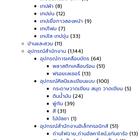
เทปผ้า
(8)
เทปย่น
(12)
เทปเยื่อกาวสองหน้า
(9)
เทปโฟม
(7)
เทปใส เทปขุ่น
(33)
บ้านและสวน
(11)
อุปกรณ์สำนักงาน
(1,144)
อุปกรณ์การเคลือบบัตร
(64)
พลาสติกเคลือบร้อน
(51)
ฟรอยเลเซอร์
(13)
อุปกรณ์ศิลป์และเขียนแบบ
(100)
กระดาษวาดเขียน สมุด วาดเขียน
(5)
ดินน้ำมัน
(24)
พู่กัน
(39)
สี
(31)
ไม้บัลชา
(1)
อุปกรณ์สำนักงานอิเล็กทรอนิกส์
(51)
ถ่านไฟฉาย,ถ่านอัลคาไลน์,แท่นชาร์จ
(13)