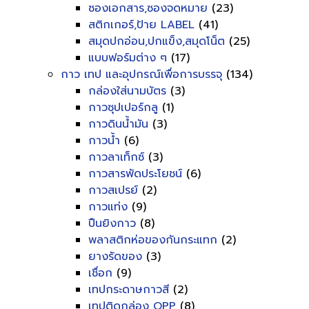
ซองเอกสาร,ซองจดหมาย
(23)
สติกเกอร์,ป้าย LABEL
(41)
สมุดปกอ่อน,ปกแข็ง,สมุดโน็ต
(25)
แบบฟอร์มต่าง ๆ
(17)
กาว เทป และอุปกรณ์เพื่อการบรรจุ
(134)
กล่องใส่นามบัตร
(3)
กาวซุปเปอร์กลู
(1)
กาวดินน้ำมัน
(3)
กาวน้ำ
(6)
กาวลาเท็กซ์
(3)
กาวสารพัดประโยชน์
(6)
กาวสเปรย์
(2)
กาวแท่ง
(9)
ปืนยิงกาว
(8)
พลาสติกห่อของกันกระแทก
(2)
ยางรัดของ
(3)
เชื่อก
(9)
เทปกระดาษกาวสี
(2)
เทปติดกล่อง OPP
(8)