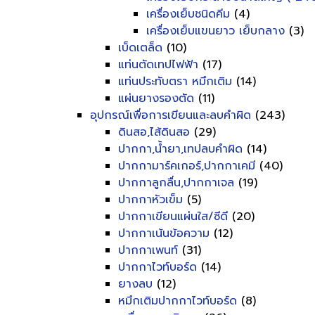
เครื่องเย็บชนิดคีม
(4)
เครื่องเย็บแขนยาว เย็บกลาง
(3)
เบ็ดเตล็ด
(10)
แท่นตัดเทปไฟฟ้า
(17)
แท่นประทับตรา หมึกเติม
(14)
แผ่นยางรองตัด
(11)
อุปกรณ์เพื่อการเขียนและลบคำผิด
(243)
ดินสอ,ไส้ดินสอ
(29)
ปากกา,น้ำยา,เทปลบคำผิด
(14)
ปากกามาร์คเกอร์,ปากกาเคมี
(40)
ปากกาลูกลื่น,ปากกาเจล
(19)
ปากกาหัวเข็ม
(5)
ปากกาเขียนแผ่นใส/ซีดี
(20)
ปากกาเน้นข้อความ
(12)
ปากกาเพนท์
(31)
ปากกาไวท์บอร์ด
(14)
ยางลบ
(12)
หมึกเติมปากกาไวท์บอร์ด
(8)