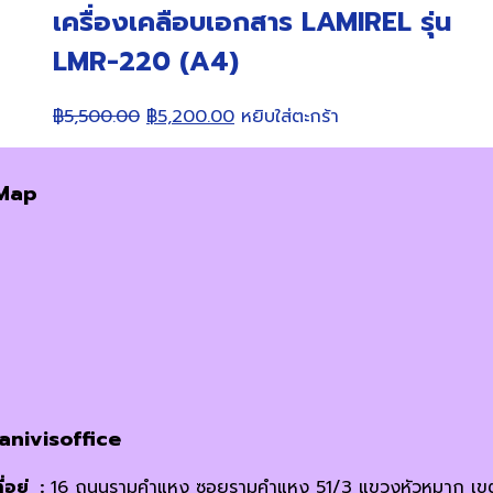
เครื่องเคลือบเอกสาร LAMIREL รุ่น
LMR-220 (A4)
Original
Current
฿
5,500.00
฿
5,200.00
หยิบใส่ตะกร้า
price
price
was:
is:
Map
฿5,500.00.
฿5,200.00.
janivisoffice
ี่อยู่ :
16 ถนนรามคำแหง ซอยรามคำแหง 51/3 แขวงหัวหมาก เข