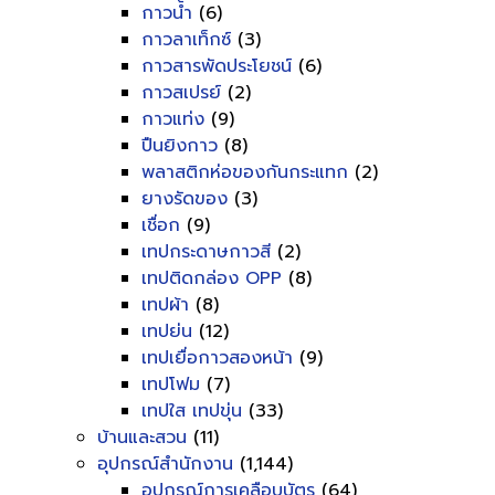
กาวน้ำ
(6)
กาวลาเท็กซ์
(3)
กาวสารพัดประโยชน์
(6)
กาวสเปรย์
(2)
กาวแท่ง
(9)
ปืนยิงกาว
(8)
พลาสติกห่อของกันกระแทก
(2)
ยางรัดของ
(3)
เชื่อก
(9)
เทปกระดาษกาวสี
(2)
เทปติดกล่อง OPP
(8)
เทปผ้า
(8)
เทปย่น
(12)
เทปเยื่อกาวสองหน้า
(9)
เทปโฟม
(7)
เทปใส เทปขุ่น
(33)
บ้านและสวน
(11)
อุปกรณ์สำนักงาน
(1,144)
อุปกรณ์การเคลือบบัตร
(64)