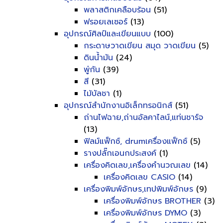
พลาสติกเคลือบร้อน
(51)
ฟรอยเลเซอร์
(13)
อุปกรณ์ศิลป์และเขียนแบบ
(100)
กระดาษวาดเขียน สมุด วาดเขียน
(5)
ดินน้ำมัน
(24)
พู่กัน
(39)
สี
(31)
ไม้บัลชา
(1)
อุปกรณ์สำนักงานอิเล็กทรอนิกส์
(51)
ถ่านไฟฉาย,ถ่านอัลคาไลน์,แท่นชาร์จ
(13)
ฟิลม์แฟ็กซ์, drumเครื่องแฟ็กซ์
(5)
รางปลั๊กเอนกประสงค์
(1)
เครื่องคิดเลข,เครื่องคำนวณเลข
(14)
เครื่องคิดเลข CASIO
(14)
เครื่องพิมพ์อักษร,เทปพิมพ์อักษร
(9)
เครื่องพิมพ์อักษร BROTHER
(3)
เครื่องพิมพ์อักษร DYMO
(3)