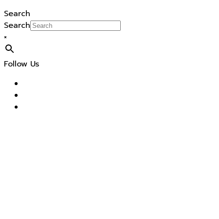
Search
Search
×
Follow Us