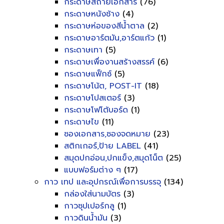
กระดาษสีถ่ายเอกสาร
(76)
กระดาษหนังช้าง
(4)
กระดาษห่อของสีน้ำตาล
(2)
กระดาษอาร์ตมัน,อาร์ตแก้ว
(1)
กระดาษเทา
(5)
กระดาษเพื่องานสร้างสรรค์
(6)
กระดาษแฟ็กซ์
(5)
กระดาษโน้ต, POST-IT
(18)
กระดาษโปสเตอร์
(3)
กระดาษโฟโต้บอร์ด
(1)
กระดาษไข
(11)
ซองเอกสาร,ซองจดหมาย
(23)
สติกเกอร์,ป้าย LABEL
(41)
สมุดปกอ่อน,ปกแข็ง,สมุดโน็ต
(25)
แบบฟอร์มต่าง ๆ
(17)
กาว เทป และอุปกรณ์เพื่อการบรรจุ
(134)
กล่องใส่นามบัตร
(3)
กาวซุปเปอร์กลู
(1)
กาวดินน้ำมัน
(3)