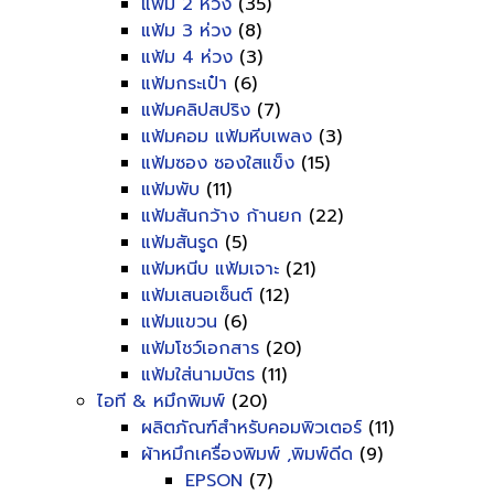
แฟ้ม 2 ห่วง
(35)
แฟ้ม 3 ห่วง
(8)
แฟ้ม 4 ห่วง
(3)
แฟ้มกระเป๋า
(6)
แฟ้มคลิปสปริง
(7)
แฟ้มคอม แฟ้มหีบเพลง
(3)
แฟ้มซอง ซองใสแข็ง
(15)
แฟ้มพับ
(11)
แฟ้มสันกว้าง ก้านยก
(22)
แฟ้มสันรูด
(5)
แฟ้มหนีบ แฟ้มเจาะ
(21)
แฟ้มเสนอเซ็นต์
(12)
แฟ้มแขวน
(6)
แฟ้มโชว์เอกสาร
(20)
แฟ้มใส่นามบัตร
(11)
ไอที & หมึกพิมพ์
(20)
ผลิตภัณฑ์สำหรับคอมพิวเตอร์
(11)
ผ้าหมึกเครื่องพิมพ์ ,พิมพ์ดีด
(9)
EPSON
(7)