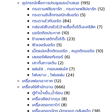
อุปกรณ์เพื่อการประชุมและนำเสนอ
(195)
กระดานฟลิบชาร์ท , กระดาษฟลิปชาร์ท
(12)
กระดานอิเล็กทรอนิกส์บอร์ด
(5)
กระดานไวท์บอร์ด
(84)
กล่องใส่โบรชัวร์,ป้ายชื่อตั้งโต๊ะอะคริลิค
(7)
บอร์ดติดประกาศ
(10)
ป้ายพลาสติกตั้งโต๊ะ
(23)
ฟิวเจอร์บอร์ด
(5)
เม็ดแม่เหล็กติดบอร์ด , หมุดติดบอร์ด
(10)
เลเซอร์พ้อยท์เตอร์
(6)
เสากั้นทางเดิน
(2)
แผ่นใส , กรอบแผ่นใส
(7)
โฟมยาง , โฟมแผ่น
(24)
เครื่องฟอกอากาศ
(12)
เครื่องใช้สำนักงาน
(666)
ตู้ทำน้ำเย็น,น้ำร้อน
(8)
เครื่องซีลปากถุง
(8)
เครื่องตอกตาไก่
(8)
เครื่องตอกบัตร,บัตรตอก,ตลับหมึก
(38)