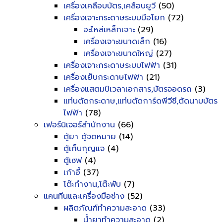
เครื่องเคลือบบัตร,เคลือบยูวี
(50)
เครื่องเจาะกระดาษระบบมือโยก
(72)
อะไหล่เหล็กเจาะ
(29)
เครื่องเจาะขนาดเล็ก
(16)
เครื่องเจาะขนาดใหญ่
(27)
เครื่องเจาะกระดาษระบบไฟฟ้า
(31)
เครื่องเย็บกระดาษไฟฟ้า
(21)
เครื่องแสตมป์เวลาเอกสาร,บัตรจอดรถ
(3)
แท่นตัดกระดาษ,แท่นตัดการ์ดพีวีซี,ตัดนามบัตร
ไฟฟ้า
(78)
เฟอร์นิเจอร์สำนักงาน
(66)
ตู้ยา ตู้จดหมาย
(14)
ตู้เก็บกุญแจ
(4)
ตู้เซฟ
(4)
เก้าอี้
(37)
โต๊ะทำงาน,โต๊ะพับ
(7)
แคนทีนและเครื่องมือช่าง
(52)
ผลิตภัณฑ์ทำความสะอาด
(33)
น้ำยาทำความสะอาด
(2)