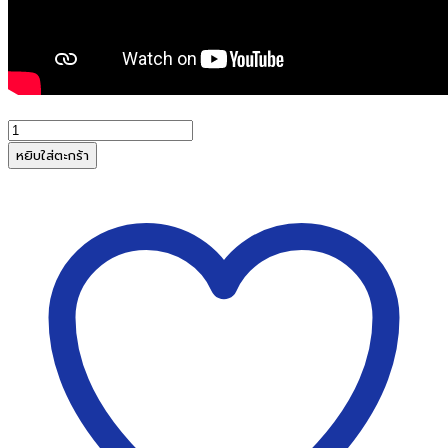
จำนวน
ชุด
หยิบใส่ตะกร้า
แกน
พลาสติก
ม้วน
สำหรับ
เครื่อง
เคลือบ
บัตร
รุ่น
ต่างๆ
TMP
Roll-
Images-