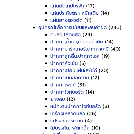
แท่นตัดเทปไฟฟ้า
(17)
แท่นประทับตรา หมึกเติม
(14)
แผ่นยางรองตัด
(11)
อุปกรณ์เพื่อการเขียนและลบคำผิด
(243)
ดินสอ,ไส้ดินสอ
(29)
ปากกา,น้ำยา,เทปลบคำผิด
(14)
ปากกามาร์คเกอร์,ปากกาเคมี
(40)
ปากกาลูกลื่น,ปากกาเจล
(19)
ปากกาหัวเข็ม
(5)
ปากกาเขียนแผ่นใส/ซีดี
(20)
ปากกาเน้นข้อความ
(12)
ปากกาเพนท์
(31)
ปากกาไวท์บอร์ด
(14)
ยางลบ
(12)
หมึกเติมปากกาไวท์บอร์ด
(8)
เครื่องเหลาดินสอ
(26)
แปรงลบกระดาน
(4)
ไม้บรรทัด, ฟุตเหล็ก
(10)