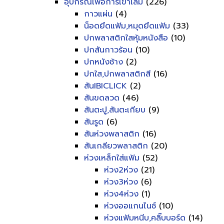
อุปกรณ์เพื่อการเข้าเล่ม
(226)
กาวแผ่น
(4)
น็อดยึดแฟ้ม,หมุดยึดแฟ้ม
(33)
ปกพลาสติกใสหุ้มหนังสือ
(10)
ปกสันกาวร้อน
(10)
ปกหนังช้าง
(2)
ปกใส,ปกพลาสติกสี
(16)
สันIBICLICK
(2)
สันขดลวด
(46)
สันตะปู,สันตะเกียบ
(9)
สันรูด
(6)
สันห่วงพลาสติก
(16)
สันเกลียวพลาสติก
(20)
ห่วงเหล็กใส่แฟ้ม
(52)
ห่วง2ห่วง
(21)
ห่วง3ห่วง
(6)
ห่วง4ห่วง
(1)
ห่วงออแกนไนซ์
(10)
ห่วงแฟ้มหนีบ,คลิ๊บบอร์ด
(14)