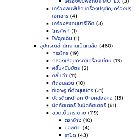
เครื่องพิมพ์อักษร MOTEX
(3)
เครื่องพิมพ์เช็ค,เครื่องปรุเช็ค,เครื่องปรุ
เอกสาร
(4)
เครื่องสแกนบาร์โค๊ต
(3)
โทรศัพท์
(1)
ไฟฉุกเฉิน
(1)
อุปกรณ์สำนักงานเบ็ดเตล็ด
(460)
กรรไกร
(19)
กล่องใส่อุปกรณ์เครื่องเขียน
(13)
คลิ๊บหนีบบัตร
(2)
คลิ๊ปดำ
(11)
ที่ถอนลวด
(10)
ที่เจาะรู ที่ตัดมุมบัตร
(21)
บัตรติดหน้าอก ป้ายคล้องคอ
(13)
มีดคัตเตอร์ ใบมีดคัตเตอร์
(81)
ลวดเย็บกระดาษ
(119)
ตราช้าง
(10)
บอสติก
(4)
ราปิด
(43)