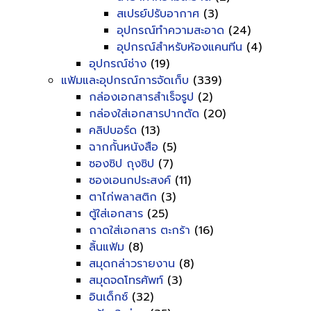
สเปรย์ปรับอากาศ
(3)
อุปกรณ์ทำความสะอาด
(24)
อุปกรณ์สำหรับห้องแคนทีน
(4)
อุปกรณ์ช่าง
(19)
แฟ้มและอุปกรณ์การจัดเก็บ
(339)
กล่องเอกสารสำเร็จรูป
(2)
กล่องใส่เอกสารปากตัด
(20)
คลิปบอร์ด
(13)
ฉากกั้นหนังสือ
(5)
ซองซิป ถุงซิป
(7)
ซองเอนกประสงค์
(11)
ตาไก่พลาสติก
(3)
ตู้ใส่เอกสาร
(25)
ถาดใส่เอกสาร ตะกร้า
(16)
ลิ้นแฟ้ม
(8)
สมุดกล่าวรายงาน
(8)
สมุดจดโทรศัพท์
(3)
อินเด็กซ์
(32)