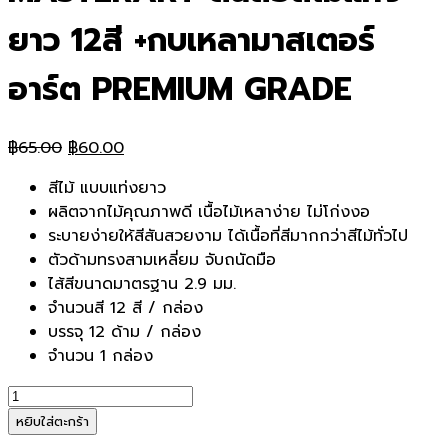
ยาว 12สี +กบเหลามาสเตอร์
อาร์ต PREMIUM GRADE
Original
Current
฿
65.00
฿
60.00
price
price
สีไม้ แบบแท่งยาว
was:
is:
ผลิตจากไม้คุณภาพดี เนื้อไม้เหลาง่าย ไม่โก่งงอ
฿65.00.
฿60.00.
ระบายง่ายให้สีสันสวยงาม ได้เนื้อที่สีมากกว่าสีไม้ทั่วไป
ตัวด้ามทรงสามเหลี่ยม จับถนัดมือ
ไส้สีขนาดมาตรฐาน 2.9 มม.
จำนวนสี 12 สี / กล่อง
บรรจุ 12 ด้าม / กล่อง
จำนวน 1 กล่อง
จำนวน
MASTERART
หยิบใส่ตะกร้า
ดินสอ