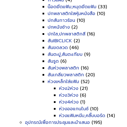
กาวแผ่น
(4)
น็อดยึดแฟ้ม,หมุดยึดแฟ้ม
(33)
ปกพลาสติกใสหุ้มหนังสือ
(10)
ปกสันกาวร้อน
(10)
ปกหนังช้าง
(2)
ปกใส,ปกพลาสติกสี
(16)
สันIBICLICK
(2)
สันขดลวด
(46)
สันตะปู,สันตะเกียบ
(9)
สันรูด
(6)
สันห่วงพลาสติก
(16)
สันเกลียวพลาสติก
(20)
ห่วงเหล็กใส่แฟ้ม
(52)
ห่วง2ห่วง
(21)
ห่วง3ห่วง
(6)
ห่วง4ห่วง
(1)
ห่วงออแกนไนซ์
(10)
ห่วงแฟ้มหนีบ,คลิ๊บบอร์ด
(14)
อุปกรณ์เพื่อการประชุมและนำเสนอ
(195)