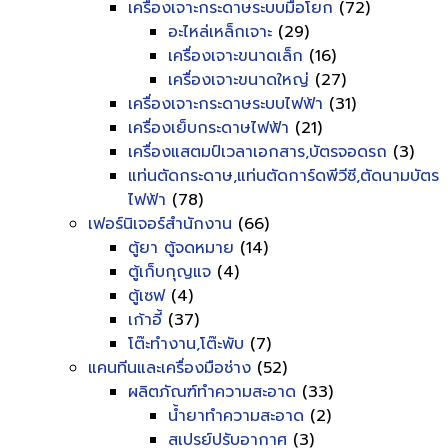
เครื่องเจาะกระดาษระบบมือโยก
(72)
อะไหล่เหล็กเจาะ
(29)
เครื่องเจาะขนาดเล็ก
(16)
เครื่องเจาะขนาดใหญ่
(27)
เครื่องเจาะกระดาษระบบไฟฟ้า
(31)
เครื่องเย็บกระดาษไฟฟ้า
(21)
เครื่องแสตมป์เวลาเอกสาร,บัตรจอดรถ
(3)
แท่นตัดกระดาษ,แท่นตัดการ์ดพีวีซี,ตัดนามบัตร
ไฟฟ้า
(78)
เฟอร์นิเจอร์สำนักงาน
(66)
ตู้ยา ตู้จดหมาย
(14)
ตู้เก็บกุญแจ
(4)
ตู้เซฟ
(4)
เก้าอี้
(37)
โต๊ะทำงาน,โต๊ะพับ
(7)
แคนทีนและเครื่องมือช่าง
(52)
ผลิตภัณฑ์ทำความสะอาด
(33)
น้ำยาทำความสะอาด
(2)
สเปรย์ปรับอากาศ
(3)