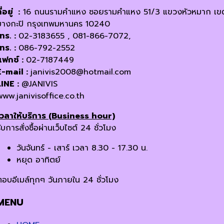
ี่อยู่ :
16 ถนนรามคำแหง ซอยรามคำแหง 51/3 แขวงหัวหมาก เข
บางกะปิ กรุงเทพมหานคร 10240
โทร. :
02-3183655 , 081-866-7072,
โทร. :
086-792-2552
แฟกซ์ :
02-7187449
E-mail :
janivis2008@hotmail.com
LINE :
@JANIVIS
www.janivisoffice.co.th
เวลาให้บริการ (Business hour)
ับการสั่งซื้อผ่านเว็บไซต์ 24 ชั่วโมง
วันจันทร์ - เสาร์ เวลา 8.30 - 17.30 น.
หยุด อาทิตย์
ตอบอีเมล์ทุกๆ วันภายใน 24 ชั่วโมง
MENU