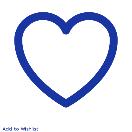
สี
ไม้
แท่ง
ยาว
12สี
+กบ
เหลา
มาสเตอร์
อาร์ต
PREMIUM
GRADE
ชิ้น
Add to Wishlist