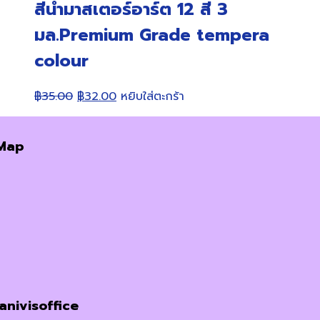
สีน้ำมาสเตอร์อาร์ต 12 สี 3
มล.Premium Grade tempera
colour
Original
Current
฿
35.00
฿
32.00
หยิบใส่ตะกร้า
price
price
was:
is:
Map
฿35.00.
฿32.00.
janivisoffice