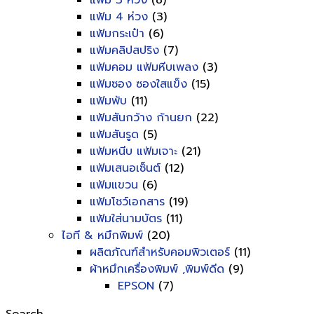
แฟ้ม 3 ห่วง
(8)
แฟ้ม 4 ห่วง
(3)
แฟ้มกระเป๋า
(6)
แฟ้มคลิปสปริง
(7)
แฟ้มคอม แฟ้มหีบเพลง
(3)
แฟ้มซอง ซองใสแข็ง
(15)
แฟ้มพับ
(11)
แฟ้มสันกว้าง ก้านยก
(22)
แฟ้มสันรูด
(5)
แฟ้มหนีบ แฟ้มเจาะ
(21)
แฟ้มเสนอเซ็นต์
(12)
แฟ้มแขวน
(6)
แฟ้มโชว์เอกสาร
(19)
แฟ้มใส่นามบัตร
(11)
ไอที & หมึกพิมพ์
(20)
ผลิตภัณฑ์สำหรับคอมพิวเตอร์
(11)
ผ้าหมึกเครื่องพิมพ์ ,พิมพ์ดีด
(9)
EPSON
(7)