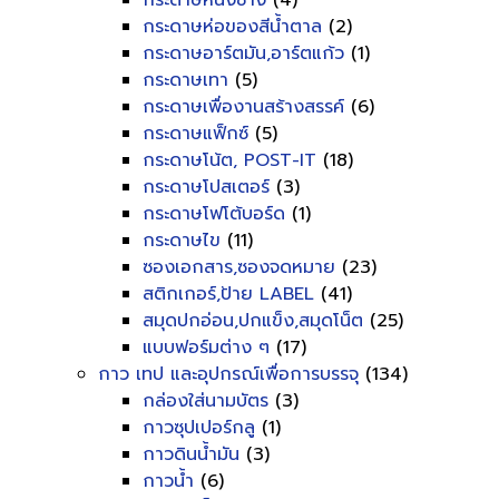
กระดาษหนังช้าง
(4)
กระดาษห่อของสีน้ำตาล
(2)
กระดาษอาร์ตมัน,อาร์ตแก้ว
(1)
กระดาษเทา
(5)
กระดาษเพื่องานสร้างสรรค์
(6)
กระดาษแฟ็กซ์
(5)
กระดาษโน้ต, POST-IT
(18)
กระดาษโปสเตอร์
(3)
กระดาษโฟโต้บอร์ด
(1)
กระดาษไข
(11)
ซองเอกสาร,ซองจดหมาย
(23)
สติกเกอร์,ป้าย LABEL
(41)
สมุดปกอ่อน,ปกแข็ง,สมุดโน็ต
(25)
แบบฟอร์มต่าง ๆ
(17)
กาว เทป และอุปกรณ์เพื่อการบรรจุ
(134)
กล่องใส่นามบัตร
(3)
กาวซุปเปอร์กลู
(1)
กาวดินน้ำมัน
(3)
กาวน้ำ
(6)