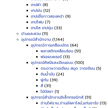
เทปผ้า
(8)
เทปย่น
(12)
เทปเยื่อกาวสองหน้า
(9)
เทปโฟม
(7)
เทปใส เทปขุ่น
(33)
บ้านและสวน
(11)
อุปกรณ์สำนักงาน
(1,144)
อุปกรณ์การเคลือบบัตร
(64)
พลาสติกเคลือบร้อน
(51)
ฟรอยเลเซอร์
(13)
อุปกรณ์ศิลป์และเขียนแบบ
(100)
กระดาษวาดเขียน สมุด วาดเขียน
(5)
ดินน้ำมัน
(24)
พู่กัน
(39)
สี
(31)
ไม้บัลชา
(1)
อุปกรณ์สำนักงานอิเล็กทรอนิกส์
(51)
ถ่านไฟฉาย,ถ่านอัลคาไลน์,แท่นชาร์จ
(13)