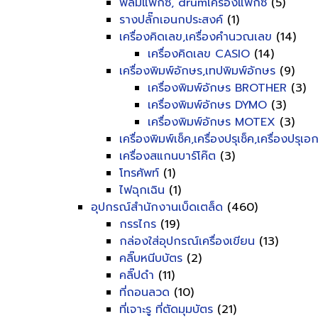
ฟิลม์แฟ็กซ์, drumเครื่องแฟ็กซ์
(5)
รางปลั๊กเอนกประสงค์
(1)
เครื่องคิดเลข,เครื่องคำนวณเลข
(14)
เครื่องคิดเลข CASIO
(14)
เครื่องพิมพ์อักษร,เทปพิมพ์อักษร
(9)
เครื่องพิมพ์อักษร BROTHER
(3)
เครื่องพิมพ์อักษร DYMO
(3)
เครื่องพิมพ์อักษร MOTEX
(3)
เครื่องพิมพ์เช็ค,เครื่องปรุเช็ค,เครื่องปรุเ
เครื่องสแกนบาร์โค๊ต
(3)
โทรศัพท์
(1)
ไฟฉุกเฉิน
(1)
อุปกรณ์สำนักงานเบ็ดเตล็ด
(460)
กรรไกร
(19)
กล่องใส่อุปกรณ์เครื่องเขียน
(13)
คลิ๊บหนีบบัตร
(2)
คลิ๊ปดำ
(11)
ที่ถอนลวด
(10)
ที่เจาะรู ที่ตัดมุมบัตร
(21)