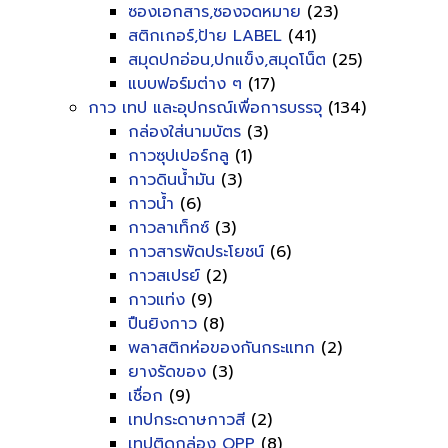
ซองเอกสาร,ซองจดหมาย
(23)
สติกเกอร์,ป้าย LABEL
(41)
สมุดปกอ่อน,ปกแข็ง,สมุดโน็ต
(25)
แบบฟอร์มต่าง ๆ
(17)
กาว เทป และอุปกรณ์เพื่อการบรรจุ
(134)
กล่องใส่นามบัตร
(3)
กาวซุปเปอร์กลู
(1)
กาวดินน้ำมัน
(3)
กาวน้ำ
(6)
กาวลาเท็กซ์
(3)
กาวสารพัดประโยชน์
(6)
กาวสเปรย์
(2)
กาวแท่ง
(9)
ปืนยิงกาว
(8)
พลาสติกห่อของกันกระแทก
(2)
ยางรัดของ
(3)
เชื่อก
(9)
เทปกระดาษกาวสี
(2)
เทปติดกล่อง OPP
(8)