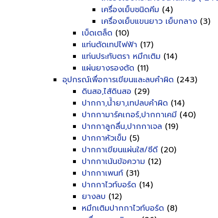
เครื่องเย็บชนิดคีม
(4)
เครื่องเย็บแขนยาว เย็บกลาง
(3)
เบ็ดเตล็ด
(10)
แท่นตัดเทปไฟฟ้า
(17)
แท่นประทับตรา หมึกเติม
(14)
แผ่นยางรองตัด
(11)
อุปกรณ์เพื่อการเขียนและลบคำผิด
(243)
ดินสอ,ไส้ดินสอ
(29)
ปากกา,น้ำยา,เทปลบคำผิด
(14)
ปากกามาร์คเกอร์,ปากกาเคมี
(40)
ปากกาลูกลื่น,ปากกาเจล
(19)
ปากกาหัวเข็ม
(5)
ปากกาเขียนแผ่นใส/ซีดี
(20)
ปากกาเน้นข้อความ
(12)
ปากกาเพนท์
(31)
ปากกาไวท์บอร์ด
(14)
ยางลบ
(12)
หมึกเติมปากกาไวท์บอร์ด
(8)