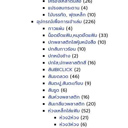
เครื่องเหลาดินสอ
(26)
แปรงลบกระดาน
(4)
ไม้บรรทัด, ฟุตเหล็ก
(10)
อุปกรณ์เพื่อการเข้าเล่ม
(226)
กาวแผ่น
(4)
น็อดยึดแฟ้ม,หมุดยึดแฟ้ม
(33)
ปกพลาสติกใสหุ้มหนังสือ
(10)
ปกสันกาวร้อน
(10)
ปกหนังช้าง
(2)
ปกใส,ปกพลาสติกสี
(16)
สันIBICLICK
(2)
สันขดลวด
(46)
สันตะปู,สันตะเกียบ
(9)
สันรูด
(6)
สันห่วงพลาสติก
(16)
สันเกลียวพลาสติก
(20)
ห่วงเหล็กใส่แฟ้ม
(52)
ห่วง2ห่วง
(21)
ห่วง3ห่วง
(6)