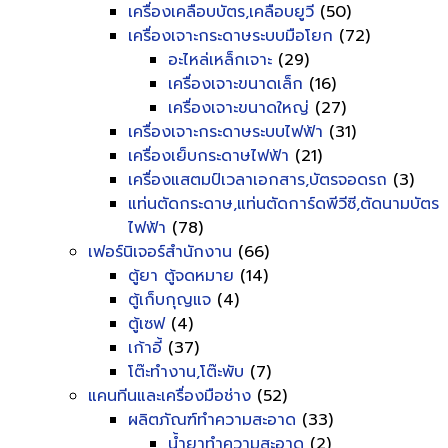
เครื่องเคลือบบัตร,เคลือบยูวี
(50)
เครื่องเจาะกระดาษระบบมือโยก
(72)
อะไหล่เหล็กเจาะ
(29)
เครื่องเจาะขนาดเล็ก
(16)
เครื่องเจาะขนาดใหญ่
(27)
เครื่องเจาะกระดาษระบบไฟฟ้า
(31)
เครื่องเย็บกระดาษไฟฟ้า
(21)
เครื่องแสตมป์เวลาเอกสาร,บัตรจอดรถ
(3)
แท่นตัดกระดาษ,แท่นตัดการ์ดพีวีซี,ตัดนามบัตร
ไฟฟ้า
(78)
เฟอร์นิเจอร์สำนักงาน
(66)
ตู้ยา ตู้จดหมาย
(14)
ตู้เก็บกุญแจ
(4)
ตู้เซฟ
(4)
เก้าอี้
(37)
โต๊ะทำงาน,โต๊ะพับ
(7)
แคนทีนและเครื่องมือช่าง
(52)
ผลิตภัณฑ์ทำความสะอาด
(33)
น้ำยาทำความสะอาด
(2)