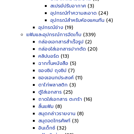
สเปรย์ปรับอากาศ
(3)
อุปกรณ์ทำความสะอาด
(24)
อุปกรณ์สำหรับห้องแคนทีน
(4)
อุปกรณ์ช่าง
(19)
แฟ้มและอุปกรณ์การจัดเก็บ
(339)
กล่องเอกสารสำเร็จรูป
(2)
กล่องใส่เอกสารปากตัด
(20)
คลิปบอร์ด
(13)
ฉากกั้นหนังสือ
(5)
ซองซิป ถุงซิป
(7)
ซองเอนกประสงค์
(11)
ตาไก่พลาสติก
(3)
ตู้ใส่เอกสาร
(25)
ถาดใส่เอกสาร ตะกร้า
(16)
ลิ้นแฟ้ม
(8)
สมุดกล่าวรายงาน
(8)
สมุดจดโทรศัพท์
(3)
อินเด็กซ์
(32)