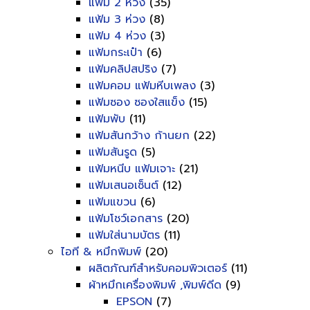
แฟ้ม 2 ห่วง
(35)
แฟ้ม 3 ห่วง
(8)
แฟ้ม 4 ห่วง
(3)
แฟ้มกระเป๋า
(6)
แฟ้มคลิปสปริง
(7)
แฟ้มคอม แฟ้มหีบเพลง
(3)
แฟ้มซอง ซองใสแข็ง
(15)
แฟ้มพับ
(11)
แฟ้มสันกว้าง ก้านยก
(22)
แฟ้มสันรูด
(5)
แฟ้มหนีบ แฟ้มเจาะ
(21)
แฟ้มเสนอเซ็นต์
(12)
แฟ้มแขวน
(6)
แฟ้มโชว์เอกสาร
(20)
แฟ้มใส่นามบัตร
(11)
ไอที & หมึกพิมพ์
(20)
ผลิตภัณฑ์สำหรับคอมพิวเตอร์
(11)
ผ้าหมึกเครื่องพิมพ์ ,พิมพ์ดีด
(9)
EPSON
(7)