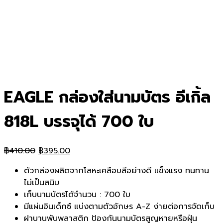
EAGLE กล่องใส่นามบัตร อีเกิ้ล
818L บรรจุได้ 700 ใบ
Original
Current
฿
410.00
฿
395.00
price
price
ตัวกล่องผลิตจากโลหะเคลือบสีอย่างดี แข็งแรง ทนทาน
was:
is:
ไม่เป็นสนิม
฿410.00.
฿395.00.
เก็บนามบัตรได้จำนวน : 700 ใบ
มีแผ่นอินเด็กซ์ แบ่งตามตัวอักษร A-Z ง่ายต่อการจัดเก็บ
ฝาบานพับพลาสติก ป้องกันนามบัตรสูญหายหรือฝุ่น