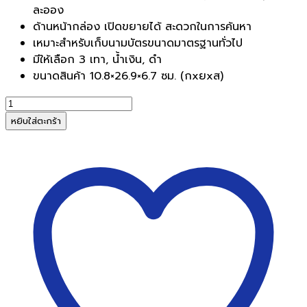
ละออง
ด้านหน้ากล่อง เปิดขยายได้ สะดวกในการค้นหา
เหมาะสำหรับเก็บนามบัตรขนาดมาตรฐานทั่วไป
มีให้เลือก 3 เทา, น้ำเงิน, ดำ
ขนาดสินค้า 10.8×26.9×6.7 ซม. (กxยxส)
จำนวน
EAGLE
หยิบใส่ตะกร้า
กล่อง
ใส่
นามบัตร
อี
เกิ้ล
818L
บรรจุ
ได้
700
ใบ
ชิ้น