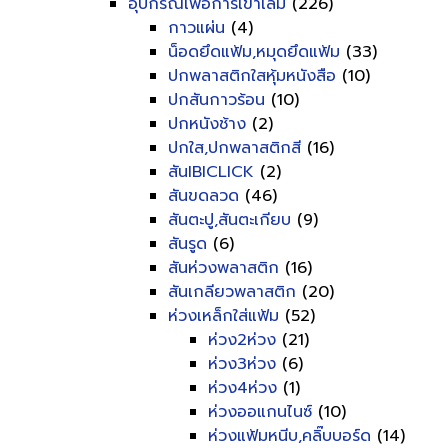
อุปกรณ์เพื่อการเข้าเล่ม
(226)
กาวแผ่น
(4)
น็อดยึดแฟ้ม,หมุดยึดแฟ้ม
(33)
ปกพลาสติกใสหุ้มหนังสือ
(10)
ปกสันกาวร้อน
(10)
ปกหนังช้าง
(2)
ปกใส,ปกพลาสติกสี
(16)
สันIBICLICK
(2)
สันขดลวด
(46)
สันตะปู,สันตะเกียบ
(9)
สันรูด
(6)
สันห่วงพลาสติก
(16)
สันเกลียวพลาสติก
(20)
ห่วงเหล็กใส่แฟ้ม
(52)
ห่วง2ห่วง
(21)
ห่วง3ห่วง
(6)
ห่วง4ห่วง
(1)
ห่วงออแกนไนซ์
(10)
ห่วงแฟ้มหนีบ,คลิ๊บบอร์ด
(14)