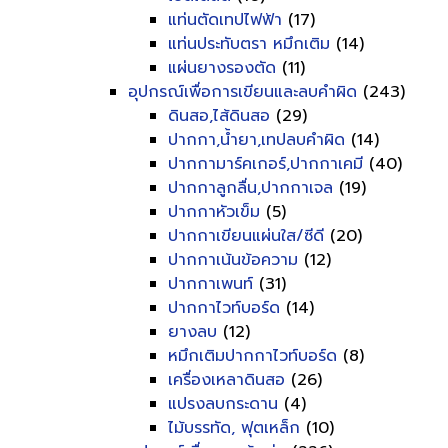
แท่นตัดเทปไฟฟ้า
(17)
แท่นประทับตรา หมึกเติม
(14)
แผ่นยางรองตัด
(11)
อุปกรณ์เพื่อการเขียนและลบคำผิด
(243)
ดินสอ,ไส้ดินสอ
(29)
ปากกา,น้ำยา,เทปลบคำผิด
(14)
ปากกามาร์คเกอร์,ปากกาเคมี
(40)
ปากกาลูกลื่น,ปากกาเจล
(19)
ปากกาหัวเข็ม
(5)
ปากกาเขียนแผ่นใส/ซีดี
(20)
ปากกาเน้นข้อความ
(12)
ปากกาเพนท์
(31)
ปากกาไวท์บอร์ด
(14)
ยางลบ
(12)
หมึกเติมปากกาไวท์บอร์ด
(8)
เครื่องเหลาดินสอ
(26)
แปรงลบกระดาน
(4)
ไม้บรรทัด, ฟุตเหล็ก
(10)