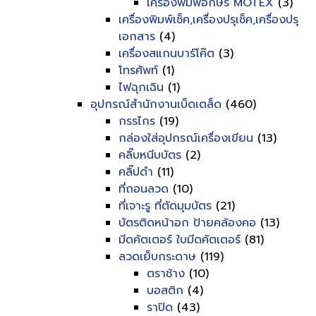
เครื่องพิมพ์อักษร MOTEX
(3)
เครื่องพิมพ์เช็ค,เครื่องปรุเช็ค,เครื่องปรุ
เอกสาร
(4)
เครื่องสแกนบาร์โค๊ต
(3)
โทรศัพท์
(1)
ไฟฉุกเฉิน
(1)
อุปกรณ์สำนักงานเบ็ดเตล็ด
(460)
กรรไกร
(19)
กล่องใส่อุปกรณ์เครื่องเขียน
(13)
คลิ๊บหนีบบัตร
(2)
คลิ๊ปดำ
(11)
ที่ถอนลวด
(10)
ที่เจาะรู ที่ตัดมุมบัตร
(21)
บัตรติดหน้าอก ป้ายคล้องคอ
(13)
มีดคัตเตอร์ ใบมีดคัตเตอร์
(81)
ลวดเย็บกระดาษ
(119)
ตราช้าง
(10)
บอสติก
(4)
ราปิด
(43)