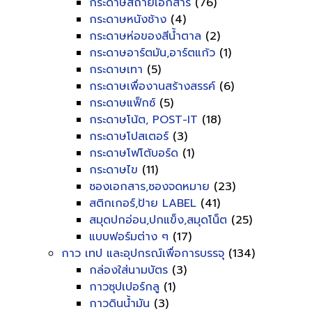
กระดาษสีถ่ายเอกสาร
(76)
กระดาษหนังช้าง
(4)
กระดาษห่อของสีน้ำตาล
(2)
กระดาษอาร์ตมัน,อาร์ตแก้ว
(1)
กระดาษเทา
(5)
กระดาษเพื่องานสร้างสรรค์
(6)
กระดาษแฟ็กซ์
(5)
กระดาษโน้ต, POST-IT
(18)
กระดาษโปสเตอร์
(3)
กระดาษโฟโต้บอร์ด
(1)
กระดาษไข
(11)
ซองเอกสาร,ซองจดหมาย
(23)
สติกเกอร์,ป้าย LABEL
(41)
สมุดปกอ่อน,ปกแข็ง,สมุดโน็ต
(25)
แบบฟอร์มต่าง ๆ
(17)
กาว เทป และอุปกรณ์เพื่อการบรรจุ
(134)
กล่องใส่นามบัตร
(3)
กาวซุปเปอร์กลู
(1)
กาวดินน้ำมัน
(3)