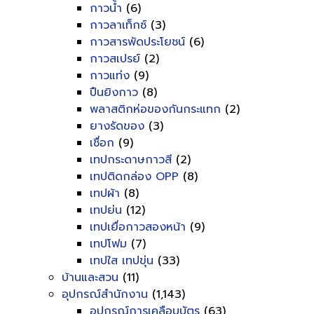
กาวน้ำ
(6)
กาวลาเท็กซ์
(3)
กาวสารพัดประโยชน์
(6)
กาวสเปรย์
(2)
กาวแท่ง
(9)
ปืนยิงกาว
(8)
พลาสติกห่อของกันกระแทก
(2)
ยางรัดของ
(3)
เชื่อก
(9)
เทปกระดาษกาวสี
(2)
เทปติดกล่อง OPP
(8)
เทปผ้า
(8)
เทปย่น
(12)
เทปเยื่อกาวสองหน้า
(9)
เทปโฟม
(7)
เทปใส เทปขุ่น
(33)
บ้านและสวน
(11)
อุปกรณ์สำนักงาน
(1,143)
อุปกรณ์การเคลือบบัตร
(63)