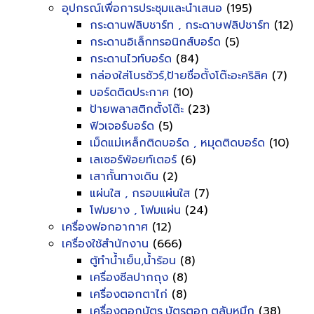
อุปกรณ์เพื่อการประชุมและนำเสนอ
(195)
กระดานฟลิบชาร์ท , กระดาษฟลิปชาร์ท
(12)
กระดานอิเล็กทรอนิกส์บอร์ด
(5)
กระดานไวท์บอร์ด
(84)
กล่องใส่โบรชัวร์,ป้ายชื่อตั้งโต๊ะอะคริลิค
(7)
บอร์ดติดประกาศ
(10)
ป้ายพลาสติกตั้งโต๊ะ
(23)
ฟิวเจอร์บอร์ด
(5)
เม็ดแม่เหล็กติดบอร์ด , หมุดติดบอร์ด
(10)
เลเซอร์พ้อยท์เตอร์
(6)
เสากั้นทางเดิน
(2)
แผ่นใส , กรอบแผ่นใส
(7)
โฟมยาง , โฟมแผ่น
(24)
เครื่องฟอกอากาศ
(12)
เครื่องใช้สำนักงาน
(666)
ตู้ทำน้ำเย็น,น้ำร้อน
(8)
เครื่องซีลปากถุง
(8)
เครื่องตอกตาไก่
(8)
เครื่องตอกบัตร,บัตรตอก,ตลับหมึก
(38)