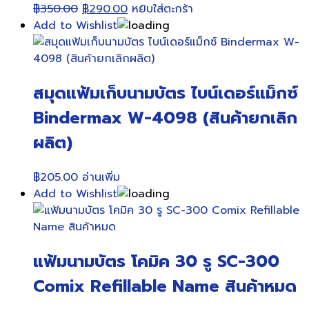
Original
Current
฿
350.00
฿
290.00
หยิบใส่ตะกร้า
price
price
Add to Wishlist
was:
is:
฿350.00.
฿290.00.
สมุดแฟ้มเก็บนามบัตร ไบน์เดอร์แม็กซ์
Bindermax W-4098 (สินค้ายกเลิก
ผลิต)
฿
205.00
อ่านเพิ่ม
Add to Wishlist
แฟ้มนามบัตร โคมิค 30 รู SC-300
Comix Refillable Name สินค้าหมด