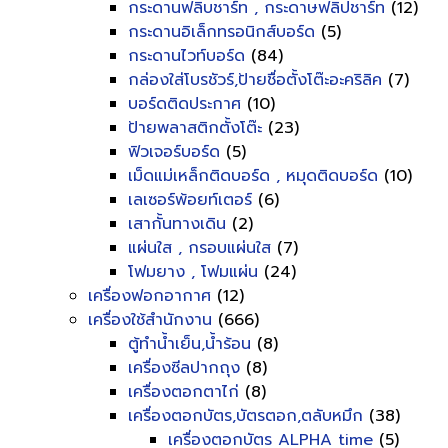
กระดานฟลิบชาร์ท , กระดาษฟลิปชาร์ท
(12)
กระดานอิเล็กทรอนิกส์บอร์ด
(5)
กระดานไวท์บอร์ด
(84)
กล่องใส่โบรชัวร์,ป้ายชื่อตั้งโต๊ะอะคริลิค
(7)
บอร์ดติดประกาศ
(10)
ป้ายพลาสติกตั้งโต๊ะ
(23)
ฟิวเจอร์บอร์ด
(5)
เม็ดแม่เหล็กติดบอร์ด , หมุดติดบอร์ด
(10)
เลเซอร์พ้อยท์เตอร์
(6)
เสากั้นทางเดิน
(2)
แผ่นใส , กรอบแผ่นใส
(7)
โฟมยาง , โฟมแผ่น
(24)
เครื่องฟอกอากาศ
(12)
เครื่องใช้สำนักงาน
(666)
ตู้ทำน้ำเย็น,น้ำร้อน
(8)
เครื่องซีลปากถุง
(8)
เครื่องตอกตาไก่
(8)
เครื่องตอกบัตร,บัตรตอก,ตลับหมึก
(38)
เครื่องตอกบัตร ALPHA time
(5)