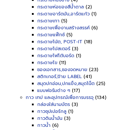
กระดาษหนังช้าง
(4)
กระดาษห่อของสีน้ำตาล
(2)
กระดาษอาร์ตมัน,อาร์ตแก้ว
(1)
กระดาษเทา
(5)
กระดาษเพื่องานสร้างสรรค์
(6)
กระดาษแฟ็กซ์
(5)
กระดาษโน้ต, POST-IT
(18)
กระดาษโปสเตอร์
(3)
กระดาษโฟโต้บอร์ด
(1)
กระดาษไข
(11)
ซองเอกสาร,ซองจดหมาย
(23)
สติกเกอร์,ป้าย LABEL
(41)
สมุดปกอ่อน,ปกแข็ง,สมุดโน็ต
(25)
แบบฟอร์มต่าง ๆ
(17)
กาว เทป และอุปกรณ์เพื่อการบรรจุ
(134)
กล่องใส่นามบัตร
(3)
กาวซุปเปอร์กลู
(1)
กาวดินน้ำมัน
(3)
กาวน้ำ
(6)