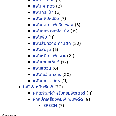
แฟ้ม 3 ห่วง
(8)
แฟ้ม 4 ห่วง
(3)
แฟ้มกระเป๋า
(6)
แฟ้มคลิปสปริง
(7)
แฟ้มคอม แฟ้มหีบเพลง
(3)
แฟ้มซอง ซองใสแข็ง
(15)
แฟ้มพับ
(11)
แฟ้มสันกว้าง ก้านยก
(22)
แฟ้มสันรูด
(5)
แฟ้มหนีบ แฟ้มเจาะ
(21)
แฟ้มเสนอเซ็นต์
(12)
แฟ้มแขวน
(6)
แฟ้มโชว์เอกสาร
(20)
แฟ้มใส่นามบัตร
(11)
ไอที & หมึกพิมพ์
(20)
ผลิตภัณฑ์สำหรับคอมพิวเตอร์
(11)
ผ้าหมึกเครื่องพิมพ์ ,พิมพ์ดีด
(9)
EPSON
(7)