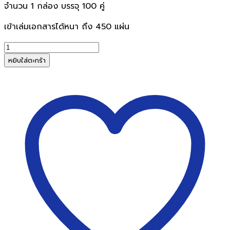
จำนวน 1 กล่อง บรรจุ 100 คู่
เข้าเล่มเอกสารได้หนา ถึง 450 แผ่น
จำนวน
สัน
หยิบใส่ตะกร้า
ตะปู
2
นิ้ว
12
เข็ม
สี
ขาว
VeloBind
Strip
S1
(51x297mm.)
White
ชิ้น