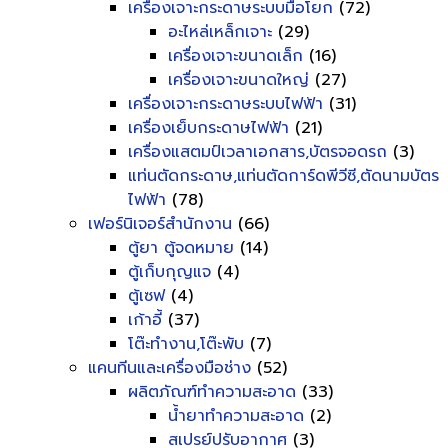
เครื่องเจาะกระดาษระบบมือโยก
(72)
อะไหล่เหล็กเจาะ
(29)
เครื่องเจาะขนาดเล็ก
(16)
เครื่องเจาะขนาดใหญ่
(27)
เครื่องเจาะกระดาษระบบไฟฟ้า
(31)
เครื่องเย็บกระดาษไฟฟ้า
(21)
เครื่องแสตมป์เวลาเอกสาร,บัตรจอดรถ
(3)
แท่นตัดกระดาษ,แท่นตัดการ์ดพีวีซี,ตัดนามบัตร
ไฟฟ้า
(78)
เฟอร์นิเจอร์สำนักงาน
(66)
ตู้ยา ตู้จดหมาย
(14)
ตู้เก็บกุญแจ
(4)
ตู้เซฟ
(4)
เก้าอี้
(37)
โต๊ะทำงาน,โต๊ะพับ
(7)
แคนทีนและเครื่องมือช่าง
(52)
ผลิตภัณฑ์ทำความสะอาด
(33)
น้ำยาทำความสะอาด
(2)
สเปรย์ปรับอากาศ
(3)