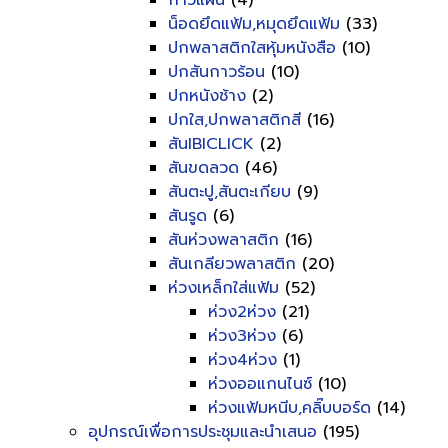
กาวแผ่น
(4)
น็อดยึดแฟ้ม,หมุดยึดแฟ้ม
(33)
ปกพลาสติกใสหุ้มหนังสือ
(10)
ปกสันกาวร้อน
(10)
ปกหนังช้าง
(2)
ปกใส,ปกพลาสติกสี
(16)
สันIBICLICK
(2)
สันขดลวด
(46)
สันตะปู,สันตะเกียบ
(9)
สันรูด
(6)
สันห่วงพลาสติก
(16)
สันเกลียวพลาสติก
(20)
ห่วงเหล็กใส่แฟ้ม
(52)
ห่วง2ห่วง
(21)
ห่วง3ห่วง
(6)
ห่วง4ห่วง
(1)
ห่วงออแกนไนซ์
(10)
ห่วงแฟ้มหนีบ,คลิ๊บบอร์ด
(14)
อุปกรณ์เพื่อการประชุมและนำเสนอ
(195)