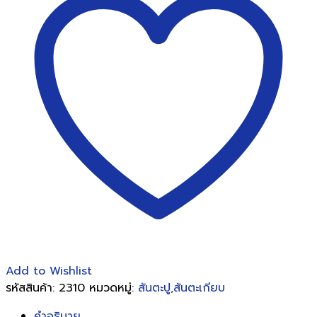
12
เข็ม
สีดำ
VeloBind
Strip
S1
25X297mm
Black
for
VB-
170/V30
ชิ้น
Add to Wishlist
รหัสสินค้า:
2310
หมวดหมู่:
สันตะปู,สันตะเกียบ
คำอธิบาย