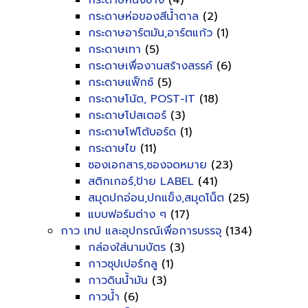
กระดาษหนังช้าง
(4)
กระดาษห่อของสีน้ำตาล
(2)
กระดาษอาร์ตมัน,อาร์ตแก้ว
(1)
กระดาษเทา
(5)
กระดาษเพื่องานสร้างสรรค์
(6)
กระดาษแฟ็กซ์
(5)
กระดาษโน้ต, POST-IT
(18)
กระดาษโปสเตอร์
(3)
กระดาษโฟโต้บอร์ด
(1)
กระดาษไข
(11)
ซองเอกสาร,ซองจดหมาย
(23)
สติกเกอร์,ป้าย LABEL
(41)
สมุดปกอ่อน,ปกแข็ง,สมุดโน็ต
(25)
แบบฟอร์มต่าง ๆ
(17)
กาว เทป และอุปกรณ์เพื่อการบรรจุ
(134)
กล่องใส่นามบัตร
(3)
กาวซุปเปอร์กลู
(1)
กาวดินน้ำมัน
(3)
กาวน้ำ
(6)