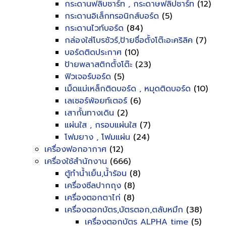
กระดานฟลิบชาร์ท , กระดาษฟลิปชาร์ท
(12)
กระดานอิเล็กทรอนิกส์บอร์ด
(5)
กระดานไวท์บอร์ด
(84)
กล่องใส่โบรชัวร์,ป้ายชื่อตั้งโต๊ะอะคริลิค
(7)
บอร์ดติดประกาศ
(10)
ป้ายพลาสติกตั้งโต๊ะ
(23)
ฟิวเจอร์บอร์ด
(5)
เม็ดแม่เหล็กติดบอร์ด , หมุดติดบอร์ด
(10)
เลเซอร์พ้อยท์เตอร์
(6)
เสากั้นทางเดิน
(2)
แผ่นใส , กรอบแผ่นใส
(7)
โฟมยาง , โฟมแผ่น
(24)
เครื่องฟอกอากาศ
(12)
เครื่องใช้สำนักงาน
(666)
ตู้ทำน้ำเย็น,น้ำร้อน
(8)
เครื่องซีลปากถุง
(8)
เครื่องตอกตาไก่
(8)
เครื่องตอกบัตร,บัตรตอก,ตลับหมึก
(38)
เครื่องตอกบัตร ALPHA time
(5)