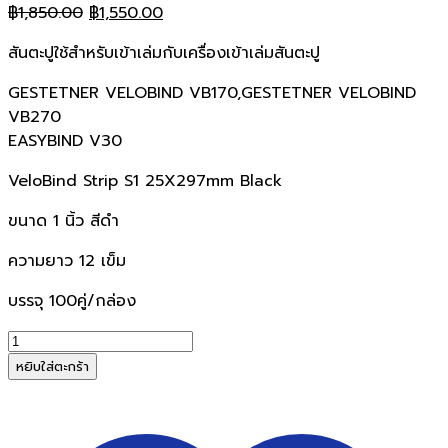
Original
Current
฿
1,850.00
฿
1,550.00
price
price
สันตะปูใช้สำหรับเข้าเล่มกับเครื่องเข้าเล่มสันตะปู
was:
is:
฿1,850.00.
฿1,550.00.
GESTETNER VELOBIND VB170,GESTETNER VELOBIND
VB270
EASYBIND V30
VeloBind Strip S1 25X297mm Black
ขนาด 1 นิ้ว สีดำ
ความยาว 12 เข็ม
บรรจุ 100คู่/กล่อง
จำนวน
สัน
หยิบใส่ตะกร้า
ตะปู
1
นิ้ว