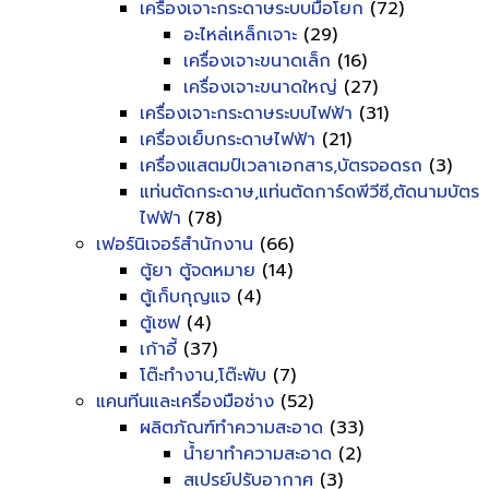
เครื่องเจาะกระดาษระบบมือโยก
(72)
อะไหล่เหล็กเจาะ
(29)
เครื่องเจาะขนาดเล็ก
(16)
เครื่องเจาะขนาดใหญ่
(27)
เครื่องเจาะกระดาษระบบไฟฟ้า
(31)
เครื่องเย็บกระดาษไฟฟ้า
(21)
เครื่องแสตมป์เวลาเอกสาร,บัตรจอดรถ
(3)
แท่นตัดกระดาษ,แท่นตัดการ์ดพีวีซี,ตัดนามบัตร
ไฟฟ้า
(78)
เฟอร์นิเจอร์สำนักงาน
(66)
ตู้ยา ตู้จดหมาย
(14)
ตู้เก็บกุญแจ
(4)
ตู้เซฟ
(4)
เก้าอี้
(37)
โต๊ะทำงาน,โต๊ะพับ
(7)
แคนทีนและเครื่องมือช่าง
(52)
ผลิตภัณฑ์ทำความสะอาด
(33)
น้ำยาทำความสะอาด
(2)
สเปรย์ปรับอากาศ
(3)