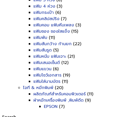
แฟ้ม 3 ห่วง
(8)
แฟ้ม 4 ห่วง
(3)
แฟ้มกระเป๋า
(6)
แฟ้มคลิปสปริง
(7)
แฟ้มคอม แฟ้มหีบเพลง
(3)
แฟ้มซอง ซองใสแข็ง
(15)
แฟ้มพับ
(11)
แฟ้มสันกว้าง ก้านยก
(22)
แฟ้มสันรูด
(5)
แฟ้มหนีบ แฟ้มเจาะ
(21)
แฟ้มเสนอเซ็นต์
(12)
แฟ้มแขวน
(6)
แฟ้มโชว์เอกสาร
(19)
แฟ้มใส่นามบัตร
(11)
ไอที & หมึกพิมพ์
(20)
ผลิตภัณฑ์สำหรับคอมพิวเตอร์
(11)
ผ้าหมึกเครื่องพิมพ์ ,พิมพ์ดีด
(9)
EPSON
(7)