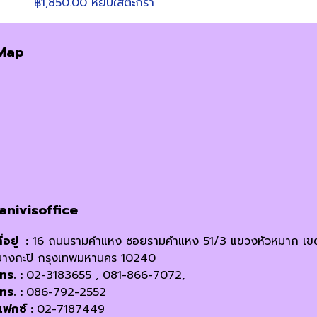
฿
1,850.00
หยิบใส่ตะกร้า
Map
janivisoffice
ี่อยู่ :
16 ถนนรามคำแหง ซอยรามคำแหง 51/3 แขวงหัวหมาก เข
บางกะปิ กรุงเทพมหานคร 10240
โทร. :
02-3183655 , 081-866-7072,
โทร. :
086-792-2552
แฟกซ์ :
02-7187449