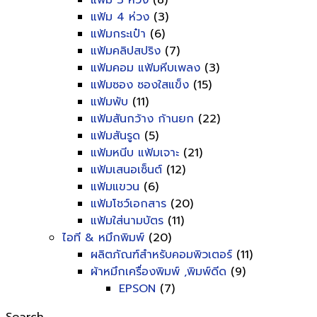
แฟ้ม 3 ห่วง
(8)
แฟ้ม 4 ห่วง
(3)
แฟ้มกระเป๋า
(6)
แฟ้มคลิปสปริง
(7)
แฟ้มคอม แฟ้มหีบเพลง
(3)
แฟ้มซอง ซองใสแข็ง
(15)
แฟ้มพับ
(11)
แฟ้มสันกว้าง ก้านยก
(22)
แฟ้มสันรูด
(5)
แฟ้มหนีบ แฟ้มเจาะ
(21)
แฟ้มเสนอเซ็นต์
(12)
แฟ้มแขวน
(6)
แฟ้มโชว์เอกสาร
(20)
แฟ้มใส่นามบัตร
(11)
ไอที & หมึกพิมพ์
(20)
ผลิตภัณฑ์สำหรับคอมพิวเตอร์
(11)
ผ้าหมึกเครื่องพิมพ์ ,พิมพ์ดีด
(9)
EPSON
(7)