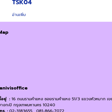
TSK04
อ่านเพิ่ม
Map
janivisoffice
ี่อยู่ :
16 ถนนรามคำแหง ซอยรามคำแหง 51/3 แขวงหัวหมาก เข
บางกะปิ กรุงเทพมหานคร 10240
โทร. :
02-3183655 , 081-866-7072,