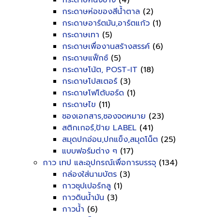
กระดาษหนังช้าง
(4)
กระดาษห่อของสีน้ำตาล
(2)
กระดาษอาร์ตมัน,อาร์ตแก้ว
(1)
กระดาษเทา
(5)
กระดาษเพื่องานสร้างสรรค์
(6)
กระดาษแฟ็กซ์
(5)
กระดาษโน้ต, POST-IT
(18)
กระดาษโปสเตอร์
(3)
กระดาษโฟโต้บอร์ด
(1)
กระดาษไข
(11)
ซองเอกสาร,ซองจดหมาย
(23)
สติกเกอร์,ป้าย LABEL
(41)
สมุดปกอ่อน,ปกแข็ง,สมุดโน็ต
(25)
แบบฟอร์มต่าง ๆ
(17)
กาว เทป และอุปกรณ์เพื่อการบรรจุ
(134)
กล่องใส่นามบัตร
(3)
กาวซุปเปอร์กลู
(1)
กาวดินน้ำมัน
(3)
กาวน้ำ
(6)