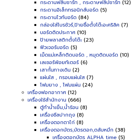
กระดานฟลิบชาร์ท , กระดาษฟลิปชาร์ท
(12)
กระดานอิเล็กทรอนิกส์บอร์ด
(5)
กระดานไวท์บอร์ด
(84)
กล่องใส่โบรชัวร์,ป้ายชื่อตั้งโต๊ะอะคริลิค
(7)
บอร์ดติดประกาศ
(10)
ป้ายพลาสติกตั้งโต๊ะ
(23)
ฟิวเจอร์บอร์ด
(5)
เม็ดแม่เหล็กติดบอร์ด , หมุดติดบอร์ด
(10)
เลเซอร์พ้อยท์เตอร์
(6)
เสากั้นทางเดิน
(2)
แผ่นใส , กรอบแผ่นใส
(7)
โฟมยาง , โฟมแผ่น
(24)
เครื่องฟอกอากาศ
(12)
เครื่องใช้สำนักงาน
(666)
ตู้ทำน้ำเย็น,น้ำร้อน
(8)
เครื่องซีลปากถุง
(8)
เครื่องตอกตาไก่
(8)
เครื่องตอกบัตร,บัตรตอก,ตลับหมึก
(38)
เครื่องตอกบัตร ALPHA time
(5)