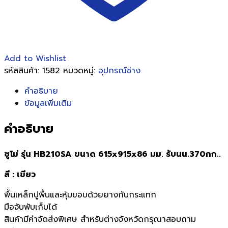
Add to Wishlist
รหัสสินค้า:
1582
หมวดหมู่:
อุปกรณ์ช่าง
คำอธิบาย
ข้อมูลเพิ่มเติม
คำอธิบาย
ซูโม่
รุ่น HB210SA ขนาด 615x915x86 มม. รับนน.370กก..
สี : เขียว
พื้นเหล็กปูพื้นและหุ้มขอบด้วยยางกันกระแทก
มือจับพับเก็บได้
สินค้ามีค่าจัดส่งพิเศษ สำหรับต่างจังหวัดกรุณาสอบถาม