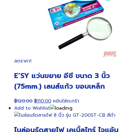
ลดราคา!
E’SY แว่นขยาย อีซี ขนาด 3 นิ้ว
(75mm.) เลนส์แก้ว ขอบเหล็ก
Original
Current
฿
120.00
฿
110.00
หยิบใส่ตะกร้า
price
price
Add to Wishlist
was:
is:
฿120.00.
฿110.00.
ไนล่อนรัดสายไฟ เคเบิ้ลไทร์ ไจแอ้น