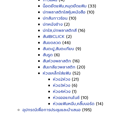
กาวแผ่น
(4)
น็อดยึดแฟ้ม,หมุดยึดแฟ้ม
(33)
ปกพลาสติกใสหุ้มหนังสือ
(10)
ปกสันกาวร้อน
(10)
ปกหนังช้าง
(2)
ปกใส,ปกพลาสติกสี
(16)
สันIBICLICK
(2)
สันขดลวด
(46)
สันตะปู,สันตะเกียบ
(9)
สันรูด
(6)
สันห่วงพลาสติก
(16)
สันเกลียวพลาสติก
(20)
ห่วงเหล็กใส่แฟ้ม
(52)
ห่วง2ห่วง
(21)
ห่วง3ห่วง
(6)
ห่วง4ห่วง
(1)
ห่วงออแกนไนซ์
(10)
ห่วงแฟ้มหนีบ,คลิ๊บบอร์ด
(14)
อุปกรณ์เพื่อการประชุมและนำเสนอ
(195)