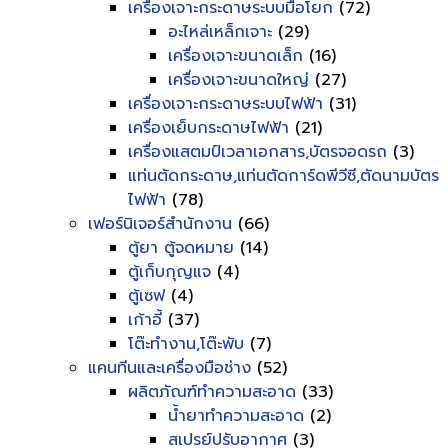
เครื่องเจาะกระดาษระบบมือโยก
(72)
อะไหล่เหล็กเจาะ
(29)
เครื่องเจาะขนาดเล็ก
(16)
เครื่องเจาะขนาดใหญ่
(27)
เครื่องเจาะกระดาษระบบไฟฟ้า
(31)
เครื่องเย็บกระดาษไฟฟ้า
(21)
เครื่องแสตมป์เวลาเอกสาร,บัตรจอดรถ
(3)
แท่นตัดกระดาษ,แท่นตัดการ์ดพีวีซี,ตัดนามบัตร
ไฟฟ้า
(78)
เฟอร์นิเจอร์สำนักงาน
(66)
ตู้ยา ตู้จดหมาย
(14)
ตู้เก็บกุญแจ
(4)
ตู้เซฟ
(4)
เก้าอี้
(37)
โต๊ะทำงาน,โต๊ะพับ
(7)
แคนทีนและเครื่องมือช่าง
(52)
ผลิตภัณฑ์ทำความสะอาด
(33)
น้ำยาทำความสะอาด
(2)
สเปรย์ปรับอากาศ
(3)