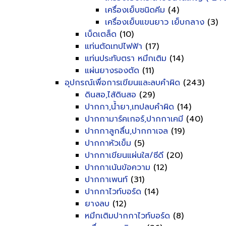
เครื่องเย็บชนิดคีม
(4)
เครื่องเย็บแขนยาว เย็บกลาง
(3)
เบ็ดเตล็ด
(10)
แท่นตัดเทปไฟฟ้า
(17)
แท่นประทับตรา หมึกเติม
(14)
แผ่นยางรองตัด
(11)
อุปกรณ์เพื่อการเขียนและลบคำผิด
(243)
ดินสอ,ไส้ดินสอ
(29)
ปากกา,น้ำยา,เทปลบคำผิด
(14)
ปากกามาร์คเกอร์,ปากกาเคมี
(40)
ปากกาลูกลื่น,ปากกาเจล
(19)
ปากกาหัวเข็ม
(5)
ปากกาเขียนแผ่นใส/ซีดี
(20)
ปากกาเน้นข้อความ
(12)
ปากกาเพนท์
(31)
ปากกาไวท์บอร์ด
(14)
ยางลบ
(12)
หมึกเติมปากกาไวท์บอร์ด
(8)