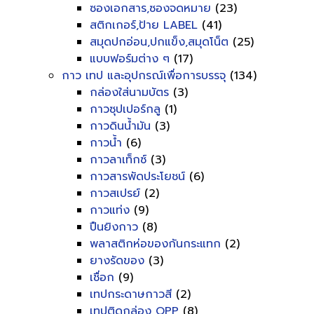
ซองเอกสาร,ซองจดหมาย
(23)
สติกเกอร์,ป้าย LABEL
(41)
สมุดปกอ่อน,ปกแข็ง,สมุดโน็ต
(25)
แบบฟอร์มต่าง ๆ
(17)
กาว เทป และอุปกรณ์เพื่อการบรรจุ
(134)
กล่องใส่นามบัตร
(3)
กาวซุปเปอร์กลู
(1)
กาวดินน้ำมัน
(3)
กาวน้ำ
(6)
กาวลาเท็กซ์
(3)
กาวสารพัดประโยชน์
(6)
กาวสเปรย์
(2)
กาวแท่ง
(9)
ปืนยิงกาว
(8)
พลาสติกห่อของกันกระแทก
(2)
ยางรัดของ
(3)
เชื่อก
(9)
เทปกระดาษกาวสี
(2)
เทปติดกล่อง OPP
(8)