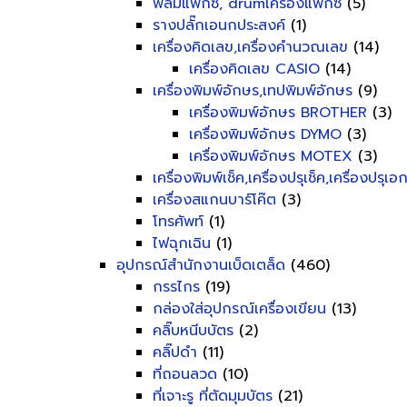
ฟิลม์แฟ็กซ์, drumเครื่องแฟ็กซ์
(5)
รางปลั๊กเอนกประสงค์
(1)
เครื่องคิดเลข,เครื่องคำนวณเลข
(14)
เครื่องคิดเลข CASIO
(14)
เครื่องพิมพ์อักษร,เทปพิมพ์อักษร
(9)
เครื่องพิมพ์อักษร BROTHER
(3)
เครื่องพิมพ์อักษร DYMO
(3)
เครื่องพิมพ์อักษร MOTEX
(3)
เครื่องพิมพ์เช็ค,เครื่องปรุเช็ค,เครื่องปรุเ
เครื่องสแกนบาร์โค๊ต
(3)
โทรศัพท์
(1)
ไฟฉุกเฉิน
(1)
อุปกรณ์สำนักงานเบ็ดเตล็ด
(460)
กรรไกร
(19)
กล่องใส่อุปกรณ์เครื่องเขียน
(13)
คลิ๊บหนีบบัตร
(2)
คลิ๊ปดำ
(11)
ที่ถอนลวด
(10)
ที่เจาะรู ที่ตัดมุมบัตร
(21)