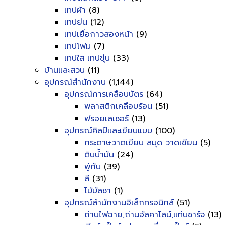
เทปผ้า
(8)
เทปย่น
(12)
เทปเยื่อกาวสองหน้า
(9)
เทปโฟม
(7)
เทปใส เทปขุ่น
(33)
บ้านและสวน
(11)
อุปกรณ์สำนักงาน
(1,144)
อุปกรณ์การเคลือบบัตร
(64)
พลาสติกเคลือบร้อน
(51)
ฟรอยเลเซอร์
(13)
อุปกรณ์ศิลป์และเขียนแบบ
(100)
กระดาษวาดเขียน สมุด วาดเขียน
(5)
ดินน้ำมัน
(24)
พู่กัน
(39)
สี
(31)
ไม้บัลชา
(1)
อุปกรณ์สำนักงานอิเล็กทรอนิกส์
(51)
ถ่านไฟฉาย,ถ่านอัลคาไลน์,แท่นชาร์จ
(13)