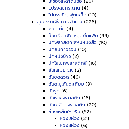
เครื่องเหลาดินสอ
(26)
แปรงลบกระดาน
(4)
ไม้บรรทัด, ฟุตเหล็ก
(10)
อุปกรณ์เพื่อการเข้าเล่ม
(226)
กาวแผ่น
(4)
น็อดยึดแฟ้ม,หมุดยึดแฟ้ม
(33)
ปกพลาสติกใสหุ้มหนังสือ
(10)
ปกสันกาวร้อน
(10)
ปกหนังช้าง
(2)
ปกใส,ปกพลาสติกสี
(16)
สันIBICLICK
(2)
สันขดลวด
(46)
สันตะปู,สันตะเกียบ
(9)
สันรูด
(6)
สันห่วงพลาสติก
(16)
สันเกลียวพลาสติก
(20)
ห่วงเหล็กใส่แฟ้ม
(52)
ห่วง2ห่วง
(21)
ห่วง3ห่วง
(6)