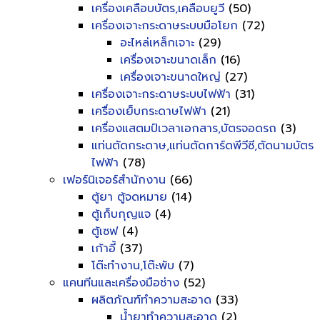
เครื่องเคลือบบัตร,เคลือบยูวี
(50)
เครื่องเจาะกระดาษระบบมือโยก
(72)
อะไหล่เหล็กเจาะ
(29)
เครื่องเจาะขนาดเล็ก
(16)
เครื่องเจาะขนาดใหญ่
(27)
เครื่องเจาะกระดาษระบบไฟฟ้า
(31)
เครื่องเย็บกระดาษไฟฟ้า
(21)
เครื่องแสตมป์เวลาเอกสาร,บัตรจอดรถ
(3)
แท่นตัดกระดาษ,แท่นตัดการ์ดพีวีซี,ตัดนามบัตร
ไฟฟ้า
(78)
เฟอร์นิเจอร์สำนักงาน
(66)
ตู้ยา ตู้จดหมาย
(14)
ตู้เก็บกุญแจ
(4)
ตู้เซฟ
(4)
เก้าอี้
(37)
โต๊ะทำงาน,โต๊ะพับ
(7)
แคนทีนและเครื่องมือช่าง
(52)
ผลิตภัณฑ์ทำความสะอาด
(33)
น้ำยาทำความสะอาด
(2)