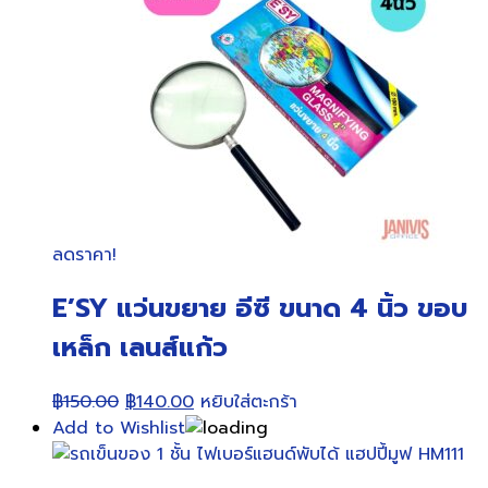
ลดราคา!
E’SY แว่นขยาย อีซี ขนาด 4 นิ้ว ขอบ
เหล็ก เลนส์แก้ว
Original
Current
฿
150.00
฿
140.00
หยิบใส่ตะกร้า
price
price
Add to Wishlist
was:
is:
฿150.00.
฿140.00.