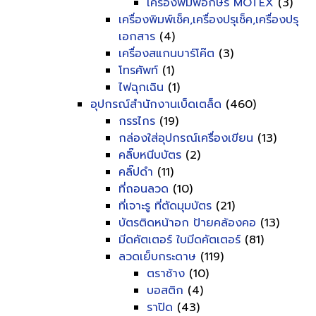
เครื่องพิมพ์อักษร MOTEX
(3)
เครื่องพิมพ์เช็ค,เครื่องปรุเช็ค,เครื่องปรุ
เอกสาร
(4)
เครื่องสแกนบาร์โค๊ต
(3)
โทรศัพท์
(1)
ไฟฉุกเฉิน
(1)
อุปกรณ์สำนักงานเบ็ดเตล็ด
(460)
กรรไกร
(19)
กล่องใส่อุปกรณ์เครื่องเขียน
(13)
คลิ๊บหนีบบัตร
(2)
คลิ๊ปดำ
(11)
ที่ถอนลวด
(10)
ที่เจาะรู ที่ตัดมุมบัตร
(21)
บัตรติดหน้าอก ป้ายคล้องคอ
(13)
มีดคัตเตอร์ ใบมีดคัตเตอร์
(81)
ลวดเย็บกระดาษ
(119)
ตราช้าง
(10)
บอสติก
(4)
ราปิด
(43)