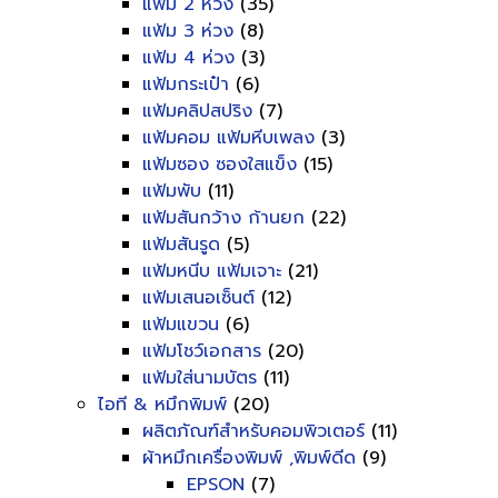
แฟ้ม 2 ห่วง
(35)
แฟ้ม 3 ห่วง
(8)
แฟ้ม 4 ห่วง
(3)
แฟ้มกระเป๋า
(6)
แฟ้มคลิปสปริง
(7)
แฟ้มคอม แฟ้มหีบเพลง
(3)
แฟ้มซอง ซองใสแข็ง
(15)
แฟ้มพับ
(11)
แฟ้มสันกว้าง ก้านยก
(22)
แฟ้มสันรูด
(5)
แฟ้มหนีบ แฟ้มเจาะ
(21)
แฟ้มเสนอเซ็นต์
(12)
แฟ้มแขวน
(6)
แฟ้มโชว์เอกสาร
(20)
แฟ้มใส่นามบัตร
(11)
ไอที & หมึกพิมพ์
(20)
ผลิตภัณฑ์สำหรับคอมพิวเตอร์
(11)
ผ้าหมึกเครื่องพิมพ์ ,พิมพ์ดีด
(9)
EPSON
(7)