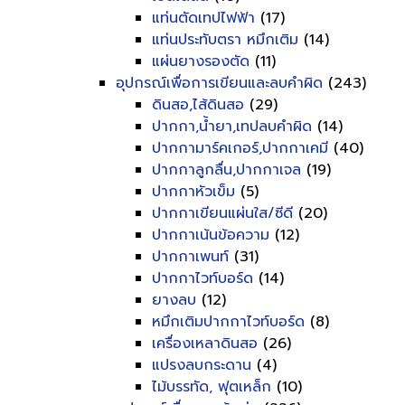
แท่นตัดเทปไฟฟ้า
(17)
แท่นประทับตรา หมึกเติม
(14)
แผ่นยางรองตัด
(11)
อุปกรณ์เพื่อการเขียนและลบคำผิด
(243)
ดินสอ,ไส้ดินสอ
(29)
ปากกา,น้ำยา,เทปลบคำผิด
(14)
ปากกามาร์คเกอร์,ปากกาเคมี
(40)
ปากกาลูกลื่น,ปากกาเจล
(19)
ปากกาหัวเข็ม
(5)
ปากกาเขียนแผ่นใส/ซีดี
(20)
ปากกาเน้นข้อความ
(12)
ปากกาเพนท์
(31)
ปากกาไวท์บอร์ด
(14)
ยางลบ
(12)
หมึกเติมปากกาไวท์บอร์ด
(8)
เครื่องเหลาดินสอ
(26)
แปรงลบกระดาน
(4)
ไม้บรรทัด, ฟุตเหล็ก
(10)