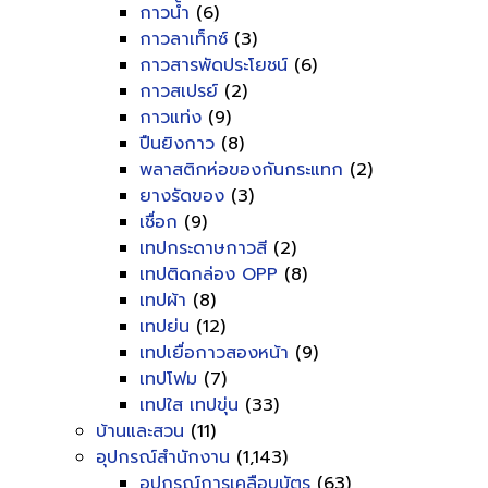
กาวน้ำ
(6)
กาวลาเท็กซ์
(3)
กาวสารพัดประโยชน์
(6)
กาวสเปรย์
(2)
กาวแท่ง
(9)
ปืนยิงกาว
(8)
พลาสติกห่อของกันกระแทก
(2)
ยางรัดของ
(3)
เชื่อก
(9)
เทปกระดาษกาวสี
(2)
เทปติดกล่อง OPP
(8)
เทปผ้า
(8)
เทปย่น
(12)
เทปเยื่อกาวสองหน้า
(9)
เทปโฟม
(7)
เทปใส เทปขุ่น
(33)
บ้านและสวน
(11)
อุปกรณ์สำนักงาน
(1,143)
อุปกรณ์การเคลือบบัตร
(63)