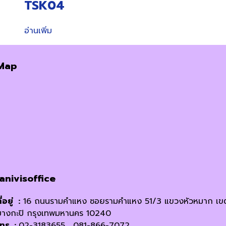
TSK04
อ่านเพิ่ม
Map
janivisoffice
ี่อยู่ :
16 ถนนรามคำแหง ซอยรามคำแหง 51/3 แขวงหัวหมาก เข
บางกะปิ กรุงเทพมหานคร 10240
โทร. :
02-3183655 , 081-866-7072,