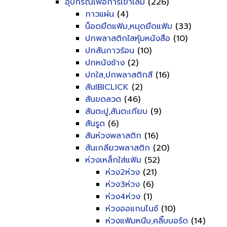
อุปกรณ์เพื่อการเข้าเล่ม
(226)
กาวแผ่น
(4)
น็อดยึดแฟ้ม,หมุดยึดแฟ้ม
(33)
ปกพลาสติกใสหุ้มหนังสือ
(10)
ปกสันกาวร้อน
(10)
ปกหนังช้าง
(2)
ปกใส,ปกพลาสติกสี
(16)
สันIBICLICK
(2)
สันขดลวด
(46)
สันตะปู,สันตะเกียบ
(9)
สันรูด
(6)
สันห่วงพลาสติก
(16)
สันเกลียวพลาสติก
(20)
ห่วงเหล็กใส่แฟ้ม
(52)
ห่วง2ห่วง
(21)
ห่วง3ห่วง
(6)
ห่วง4ห่วง
(1)
ห่วงออแกนไนซ์
(10)
ห่วงแฟ้มหนีบ,คลิ๊บบอร์ด
(14)