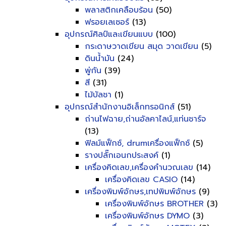
พลาสติกเคลือบร้อน
(50)
ฟรอยเลเซอร์
(13)
อุปกรณ์ศิลป์และเขียนแบบ
(100)
กระดาษวาดเขียน สมุด วาดเขียน
(5)
ดินน้ำมัน
(24)
พู่กัน
(39)
สี
(31)
ไม้บัลชา
(1)
อุปกรณ์สำนักงานอิเล็กทรอนิกส์
(51)
ถ่านไฟฉาย,ถ่านอัลคาไลน์,แท่นชาร์จ
(13)
ฟิลม์แฟ็กซ์, drumเครื่องแฟ็กซ์
(5)
รางปลั๊กเอนกประสงค์
(1)
เครื่องคิดเลข,เครื่องคำนวณเลข
(14)
เครื่องคิดเลข CASIO
(14)
เครื่องพิมพ์อักษร,เทปพิมพ์อักษร
(9)
เครื่องพิมพ์อักษร BROTHER
(3)
เครื่องพิมพ์อักษร DYMO
(3)