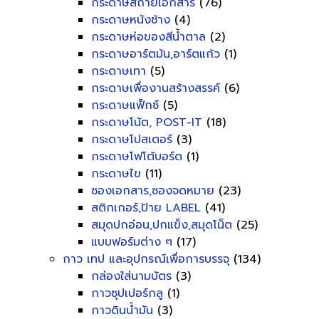
กระดาษสีถ่ายเอกสาร
(76)
กระดาษหนังช้าง
(4)
กระดาษห่อของสีน้ำตาล
(2)
กระดาษอาร์ตมัน,อาร์ตแก้ว
(1)
กระดาษเทา
(5)
กระดาษเพื่องานสร้างสรรค์
(6)
กระดาษแฟ็กซ์
(5)
กระดาษโน้ต, POST-IT
(18)
กระดาษโปสเตอร์
(3)
กระดาษโฟโต้บอร์ด
(1)
กระดาษไข
(11)
ซองเอกสาร,ซองจดหมาย
(23)
สติกเกอร์,ป้าย LABEL
(41)
สมุดปกอ่อน,ปกแข็ง,สมุดโน็ต
(25)
แบบฟอร์มต่าง ๆ
(17)
กาว เทป และอุปกรณ์เพื่อการบรรจุ
(134)
กล่องใส่นามบัตร
(3)
กาวซุปเปอร์กลู
(1)
กาวดินน้ำมัน
(3)