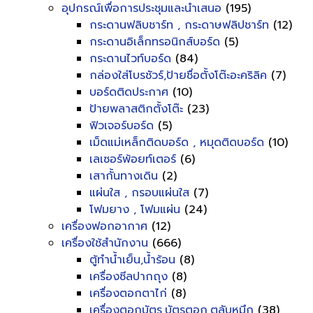
อุปกรณ์เพื่อการประชุมและนำเสนอ
(195)
กระดานฟลิบชาร์ท , กระดาษฟลิปชาร์ท
(12)
กระดานอิเล็กทรอนิกส์บอร์ด
(5)
กระดานไวท์บอร์ด
(84)
กล่องใส่โบรชัวร์,ป้ายชื่อตั้งโต๊ะอะคริลิค
(7)
บอร์ดติดประกาศ
(10)
ป้ายพลาสติกตั้งโต๊ะ
(23)
ฟิวเจอร์บอร์ด
(5)
เม็ดแม่เหล็กติดบอร์ด , หมุดติดบอร์ด
(10)
เลเซอร์พ้อยท์เตอร์
(6)
เสากั้นทางเดิน
(2)
แผ่นใส , กรอบแผ่นใส
(7)
โฟมยาง , โฟมแผ่น
(24)
เครื่องฟอกอากาศ
(12)
เครื่องใช้สำนักงาน
(666)
ตู้ทำน้ำเย็น,น้ำร้อน
(8)
เครื่องซีลปากถุง
(8)
เครื่องตอกตาไก่
(8)
เครื่องตอกบัตร,บัตรตอก,ตลับหมึก
(38)