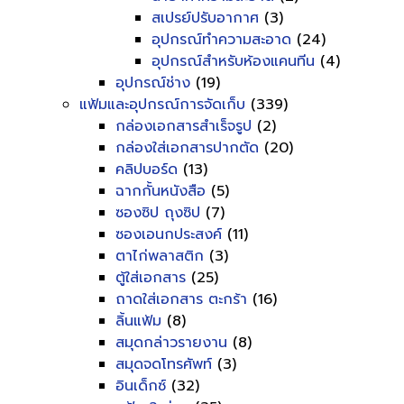
สเปรย์ปรับอากาศ
(3)
อุปกรณ์ทำความสะอาด
(24)
อุปกรณ์สำหรับห้องแคนทีน
(4)
อุปกรณ์ช่าง
(19)
แฟ้มและอุปกรณ์การจัดเก็บ
(339)
กล่องเอกสารสำเร็จรูป
(2)
กล่องใส่เอกสารปากตัด
(20)
คลิปบอร์ด
(13)
ฉากกั้นหนังสือ
(5)
ซองซิป ถุงซิป
(7)
ซองเอนกประสงค์
(11)
ตาไก่พลาสติก
(3)
ตู้ใส่เอกสาร
(25)
ถาดใส่เอกสาร ตะกร้า
(16)
ลิ้นแฟ้ม
(8)
สมุดกล่าวรายงาน
(8)
สมุดจดโทรศัพท์
(3)
อินเด็กซ์
(32)