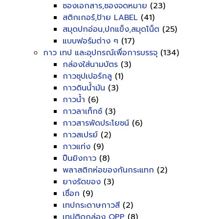
ซองเอกสาร,ซองจดหมาย
(23)
สติกเกอร์,ป้าย LABEL
(41)
สมุดปกอ่อน,ปกแข็ง,สมุดโน็ต
(25)
แบบฟอร์มต่าง ๆ
(17)
กาว เทป และอุปกรณ์เพื่อการบรรจุ
(134)
กล่องใส่นามบัตร
(3)
กาวซุปเปอร์กลู
(1)
กาวดินน้ำมัน
(3)
กาวน้ำ
(6)
กาวลาเท็กซ์
(3)
กาวสารพัดประโยชน์
(6)
กาวสเปรย์
(2)
กาวแท่ง
(9)
ปืนยิงกาว
(8)
พลาสติกห่อของกันกระแทก
(2)
ยางรัดของ
(3)
เชื่อก
(9)
เทปกระดาษกาวสี
(2)
เทปติดกล่อง OPP
(8)