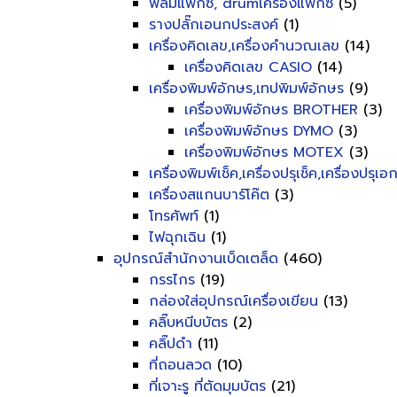
ฟิลม์แฟ็กซ์, drumเครื่องแฟ็กซ์
(5)
รางปลั๊กเอนกประสงค์
(1)
เครื่องคิดเลข,เครื่องคำนวณเลข
(14)
เครื่องคิดเลข CASIO
(14)
เครื่องพิมพ์อักษร,เทปพิมพ์อักษร
(9)
เครื่องพิมพ์อักษร BROTHER
(3)
เครื่องพิมพ์อักษร DYMO
(3)
เครื่องพิมพ์อักษร MOTEX
(3)
เครื่องพิมพ์เช็ค,เครื่องปรุเช็ค,เครื่องปรุเ
เครื่องสแกนบาร์โค๊ต
(3)
โทรศัพท์
(1)
ไฟฉุกเฉิน
(1)
อุปกรณ์สำนักงานเบ็ดเตล็ด
(460)
กรรไกร
(19)
กล่องใส่อุปกรณ์เครื่องเขียน
(13)
คลิ๊บหนีบบัตร
(2)
คลิ๊ปดำ
(11)
ที่ถอนลวด
(10)
ที่เจาะรู ที่ตัดมุมบัตร
(21)