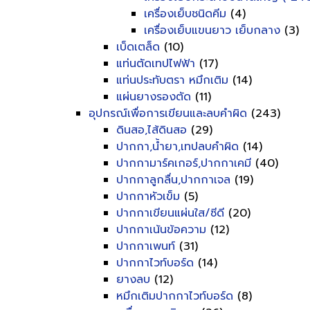
เครื่องเย็บชนิดคีม
(4)
เครื่องเย็บแขนยาว เย็บกลาง
(3)
เบ็ดเตล็ด
(10)
แท่นตัดเทปไฟฟ้า
(17)
แท่นประทับตรา หมึกเติม
(14)
แผ่นยางรองตัด
(11)
อุปกรณ์เพื่อการเขียนและลบคำผิด
(243)
ดินสอ,ไส้ดินสอ
(29)
ปากกา,น้ำยา,เทปลบคำผิด
(14)
ปากกามาร์คเกอร์,ปากกาเคมี
(40)
ปากกาลูกลื่น,ปากกาเจล
(19)
ปากกาหัวเข็ม
(5)
ปากกาเขียนแผ่นใส/ซีดี
(20)
ปากกาเน้นข้อความ
(12)
ปากกาเพนท์
(31)
ปากกาไวท์บอร์ด
(14)
ยางลบ
(12)
หมึกเติมปากกาไวท์บอร์ด
(8)