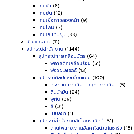
เทปผ้า
(8)
เทปย่น
(12)
เทปเยื่อกาวสองหน้า
(9)
เทปโฟม
(7)
เทปใส เทปขุ่น
(33)
บ้านและสวน
(11)
อุปกรณ์สำนักงาน
(1,144)
อุปกรณ์การเคลือบบัตร
(64)
พลาสติกเคลือบร้อน
(51)
ฟรอยเลเซอร์
(13)
อุปกรณ์ศิลป์และเขียนแบบ
(100)
กระดาษวาดเขียน สมุด วาดเขียน
(5)
ดินน้ำมัน
(24)
พู่กัน
(39)
สี
(31)
ไม้บัลชา
(1)
อุปกรณ์สำนักงานอิเล็กทรอนิกส์
(51)
ถ่านไฟฉาย,ถ่านอัลคาไลน์,แท่นชาร์จ
(13)