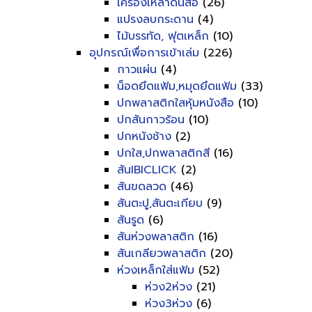
เครื่องเหลาดินสอ
(26)
แปรงลบกระดาน
(4)
ไม้บรรทัด, ฟุตเหล็ก
(10)
อุปกรณ์เพื่อการเข้าเล่ม
(226)
กาวแผ่น
(4)
น็อดยึดแฟ้ม,หมุดยึดแฟ้ม
(33)
ปกพลาสติกใสหุ้มหนังสือ
(10)
ปกสันกาวร้อน
(10)
ปกหนังช้าง
(2)
ปกใส,ปกพลาสติกสี
(16)
สันIBICLICK
(2)
สันขดลวด
(46)
สันตะปู,สันตะเกียบ
(9)
สันรูด
(6)
สันห่วงพลาสติก
(16)
สันเกลียวพลาสติก
(20)
ห่วงเหล็กใส่แฟ้ม
(52)
ห่วง2ห่วง
(21)
ห่วง3ห่วง
(6)