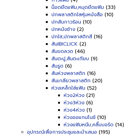
กาวแผ่น
(4)
น็อดยึดแฟ้ม,หมุดยึดแฟ้ม
(33)
ปกพลาสติกใสหุ้มหนังสือ
(10)
ปกสันกาวร้อน
(10)
ปกหนังช้าง
(2)
ปกใส,ปกพลาสติกสี
(16)
สันIBICLICK
(2)
สันขดลวด
(46)
สันตะปู,สันตะเกียบ
(9)
สันรูด
(6)
สันห่วงพลาสติก
(16)
สันเกลียวพลาสติก
(20)
ห่วงเหล็กใส่แฟ้ม
(52)
ห่วง2ห่วง
(21)
ห่วง3ห่วง
(6)
ห่วง4ห่วง
(1)
ห่วงออแกนไนซ์
(10)
ห่วงแฟ้มหนีบ,คลิ๊บบอร์ด
(14)
อุปกรณ์เพื่อการประชุมและนำเสนอ
(195)