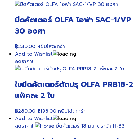
มีดคัตเตอร์ OLFA โอฟ่า SAC-1/VP
30 องศา
฿
230.00
หยิบใส่ตะกร้า
Add to Wishlist
ลดราคา!
ใบมีดคัตเตอร์ตัดปรุ OLFA PRB18-2
แพ็คละ 2 ใบ
Original
Current
฿
280.00
฿
198.00
หยิบใส่ตะกร้า
price
price
Add to Wishlist
was:
is:
ลดราคา!
฿280.00.
฿198.00.