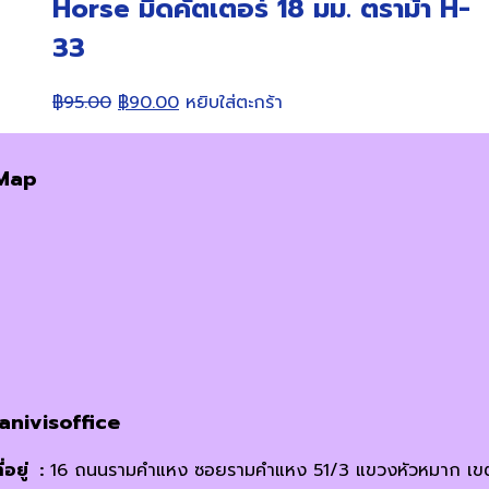
Horse มีดคัตเตอร์ 18 มม. ตราม้า H-
33
Original
Current
฿
95.00
฿
90.00
หยิบใส่ตะกร้า
price
price
was:
is:
Map
฿95.00.
฿90.00.
janivisoffice
ี่อยู่ :
16 ถนนรามคำแหง ซอยรามคำแหง 51/3 แขวงหัวหมาก เข