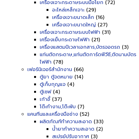
เครื่องเจาะกระดาษระบบมือโยก
(72)
อะไหล่เหล็กเจาะ
(29)
เครื่องเจาะขนาดเล็ก
(16)
เครื่องเจาะขนาดใหญ่
(27)
เครื่องเจาะกระดาษระบบไฟฟ้า
(31)
เครื่องเย็บกระดาษไฟฟ้า
(21)
เครื่องแสตมป์เวลาเอกสาร,บัตรจอดรถ
(3)
แท่นตัดกระดาษ,แท่นตัดการ์ดพีวีซี,ตัดนามบัตร
ไฟฟ้า
(78)
เฟอร์นิเจอร์สำนักงาน
(66)
ตู้ยา ตู้จดหมาย
(14)
ตู้เก็บกุญแจ
(4)
ตู้เซฟ
(4)
เก้าอี้
(37)
โต๊ะทำงาน,โต๊ะพับ
(7)
แคนทีนและเครื่องมือช่าง
(52)
ผลิตภัณฑ์ทำความสะอาด
(33)
น้ำยาทำความสะอาด
(2)
สเปรย์ปรับอากาศ
(3)