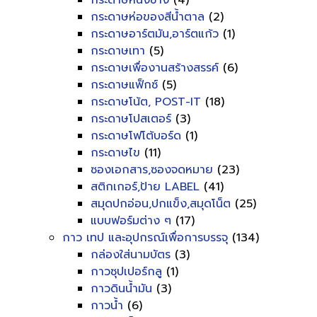
กระดาษหนังช้าง
(4)
กระดาษห่อของสีน้ำตาล
(2)
กระดาษอาร์ตมัน,อาร์ตแก้ว
(1)
กระดาษเทา
(5)
กระดาษเพื่องานสร้างสรรค์
(6)
กระดาษแฟ็กซ์
(5)
กระดาษโน้ต, POST-IT
(18)
กระดาษโปสเตอร์
(3)
กระดาษโฟโต้บอร์ด
(1)
กระดาษไข
(11)
ซองเอกสาร,ซองจดหมาย
(23)
สติกเกอร์,ป้าย LABEL
(41)
สมุดปกอ่อน,ปกแข็ง,สมุดโน็ต
(25)
แบบฟอร์มต่าง ๆ
(17)
กาว เทป และอุปกรณ์เพื่อการบรรจุ
(134)
กล่องใส่นามบัตร
(3)
กาวซุปเปอร์กลู
(1)
กาวดินน้ำมัน
(3)
กาวน้ำ
(6)