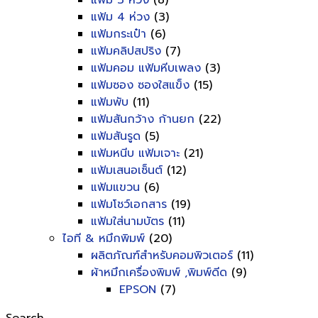
แฟ้ม 3 ห่วง
(8)
แฟ้ม 4 ห่วง
(3)
แฟ้มกระเป๋า
(6)
แฟ้มคลิปสปริง
(7)
แฟ้มคอม แฟ้มหีบเพลง
(3)
แฟ้มซอง ซองใสแข็ง
(15)
แฟ้มพับ
(11)
แฟ้มสันกว้าง ก้านยก
(22)
แฟ้มสันรูด
(5)
แฟ้มหนีบ แฟ้มเจาะ
(21)
แฟ้มเสนอเซ็นต์
(12)
แฟ้มแขวน
(6)
แฟ้มโชว์เอกสาร
(19)
แฟ้มใส่นามบัตร
(11)
ไอที & หมึกพิมพ์
(20)
ผลิตภัณฑ์สำหรับคอมพิวเตอร์
(11)
ผ้าหมึกเครื่องพิมพ์ ,พิมพ์ดีด
(9)
EPSON
(7)