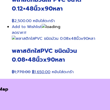
0.12×48นิ้วx90หลา
฿
2,500.00
หยิบใส่ตะกร้า
Add to Wishlist
ลดราคา!
พลาสติกใสPVC ชนิดม้วน
0.08×48นิ้วx90หลา
Original
Current
฿
1,770.00
฿
1,650.00
หยิบใส่ตะกร้า
price
price
was:
is:
Map
฿1,770.00.
฿1,650.00.