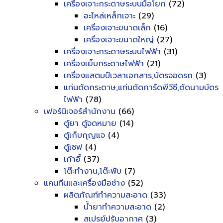
เครื่องเจาะกระดาษระบบมือโยก
(72)
อะไหล่เหล็กเจาะ
(29)
เครื่องเจาะขนาดเล็ก
(16)
เครื่องเจาะขนาดใหญ่
(27)
เครื่องเจาะกระดาษระบบไฟฟ้า
(31)
เครื่องเย็บกระดาษไฟฟ้า
(21)
เครื่องแสตมป์เวลาเอกสาร,บัตรจอดรถ
(3)
แท่นตัดกระดาษ,แท่นตัดการ์ดพีวีซี,ตัดนามบัตร
ไฟฟ้า
(78)
เฟอร์นิเจอร์สำนักงาน
(66)
ตู้ยา ตู้จดหมาย
(14)
ตู้เก็บกุญแจ
(4)
ตู้เซฟ
(4)
เก้าอี้
(37)
โต๊ะทำงาน,โต๊ะพับ
(7)
แคนทีนและเครื่องมือช่าง
(52)
ผลิตภัณฑ์ทำความสะอาด
(33)
น้ำยาทำความสะอาด
(2)
สเปรย์ปรับอากาศ
(3)