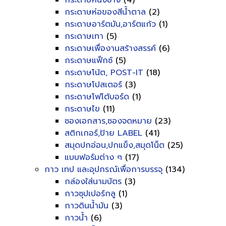
กระดาษหนังช้าง
(4)
กระดาษห่อของสีน้ำตาล
(2)
กระดาษอาร์ตมัน,อาร์ตแก้ว
(1)
กระดาษเทา
(5)
กระดาษเพื่องานสร้างสรรค์
(6)
กระดาษแฟ็กซ์
(5)
กระดาษโน้ต, POST-IT
(18)
กระดาษโปสเตอร์
(3)
กระดาษโฟโต้บอร์ด
(1)
กระดาษไข
(11)
ซองเอกสาร,ซองจดหมาย
(23)
สติกเกอร์,ป้าย LABEL
(41)
สมุดปกอ่อน,ปกแข็ง,สมุดโน็ต
(25)
แบบฟอร์มต่าง ๆ
(17)
กาว เทป และอุปกรณ์เพื่อการบรรจุ
(134)
กล่องใส่นามบัตร
(3)
กาวซุปเปอร์กลู
(1)
กาวดินน้ำมัน
(3)
กาวน้ำ
(6)