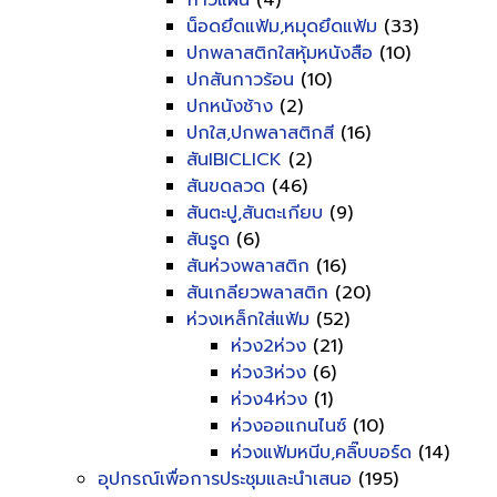
กาวแผ่น
(4)
น็อดยึดแฟ้ม,หมุดยึดแฟ้ม
(33)
ปกพลาสติกใสหุ้มหนังสือ
(10)
ปกสันกาวร้อน
(10)
ปกหนังช้าง
(2)
ปกใส,ปกพลาสติกสี
(16)
สันIBICLICK
(2)
สันขดลวด
(46)
สันตะปู,สันตะเกียบ
(9)
สันรูด
(6)
สันห่วงพลาสติก
(16)
สันเกลียวพลาสติก
(20)
ห่วงเหล็กใส่แฟ้ม
(52)
ห่วง2ห่วง
(21)
ห่วง3ห่วง
(6)
ห่วง4ห่วง
(1)
ห่วงออแกนไนซ์
(10)
ห่วงแฟ้มหนีบ,คลิ๊บบอร์ด
(14)
อุปกรณ์เพื่อการประชุมและนำเสนอ
(195)