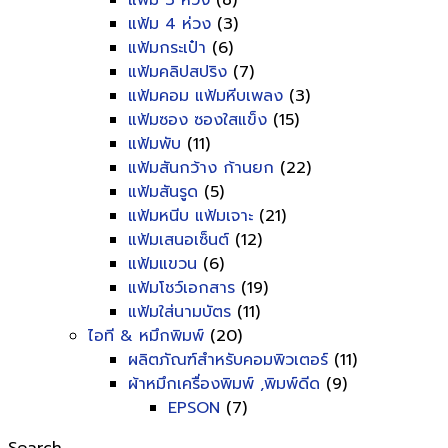
แฟ้ม 3 ห่วง
(8)
แฟ้ม 4 ห่วง
(3)
แฟ้มกระเป๋า
(6)
แฟ้มคลิปสปริง
(7)
แฟ้มคอม แฟ้มหีบเพลง
(3)
แฟ้มซอง ซองใสแข็ง
(15)
แฟ้มพับ
(11)
แฟ้มสันกว้าง ก้านยก
(22)
แฟ้มสันรูด
(5)
แฟ้มหนีบ แฟ้มเจาะ
(21)
แฟ้มเสนอเซ็นต์
(12)
แฟ้มแขวน
(6)
แฟ้มโชว์เอกสาร
(19)
แฟ้มใส่นามบัตร
(11)
ไอที & หมึกพิมพ์
(20)
ผลิตภัณฑ์สำหรับคอมพิวเตอร์
(11)
ผ้าหมึกเครื่องพิมพ์ ,พิมพ์ดีด
(9)
EPSON
(7)