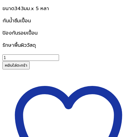
ขนาด343มม.x 5 หลา
กันน้ำซึมเปื้อน
ป้องกันรอยเปื้อน
รักษาพื้นผิววัสดุ
จำนวน
ฟิล์ม
หยิบใส่ตะกร้า
ใส
ห่อ
ปก
หนังสือ
ขนาด
13.5x5y
ผิว
เปลือก
ส้ม