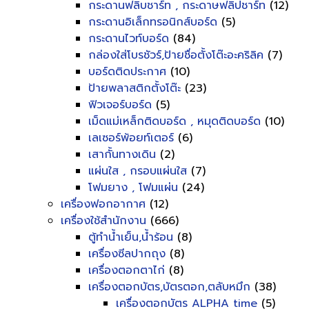
กระดานฟลิบชาร์ท , กระดาษฟลิปชาร์ท
(12)
กระดานอิเล็กทรอนิกส์บอร์ด
(5)
กระดานไวท์บอร์ด
(84)
กล่องใส่โบรชัวร์,ป้ายชื่อตั้งโต๊ะอะคริลิค
(7)
บอร์ดติดประกาศ
(10)
ป้ายพลาสติกตั้งโต๊ะ
(23)
ฟิวเจอร์บอร์ด
(5)
เม็ดแม่เหล็กติดบอร์ด , หมุดติดบอร์ด
(10)
เลเซอร์พ้อยท์เตอร์
(6)
เสากั้นทางเดิน
(2)
แผ่นใส , กรอบแผ่นใส
(7)
โฟมยาง , โฟมแผ่น
(24)
เครื่องฟอกอากาศ
(12)
เครื่องใช้สำนักงาน
(666)
ตู้ทำน้ำเย็น,น้ำร้อน
(8)
เครื่องซีลปากถุง
(8)
เครื่องตอกตาไก่
(8)
เครื่องตอกบัตร,บัตรตอก,ตลับหมึก
(38)
เครื่องตอกบัตร ALPHA time
(5)