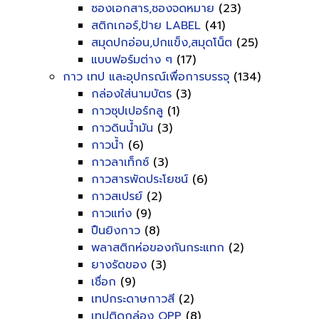
ซองเอกสาร,ซองจดหมาย
(23)
สติกเกอร์,ป้าย LABEL
(41)
สมุดปกอ่อน,ปกแข็ง,สมุดโน็ต
(25)
แบบฟอร์มต่าง ๆ
(17)
กาว เทป และอุปกรณ์เพื่อการบรรจุ
(134)
กล่องใส่นามบัตร
(3)
กาวซุปเปอร์กลู
(1)
กาวดินน้ำมัน
(3)
กาวน้ำ
(6)
กาวลาเท็กซ์
(3)
กาวสารพัดประโยชน์
(6)
กาวสเปรย์
(2)
กาวแท่ง
(9)
ปืนยิงกาว
(8)
พลาสติกห่อของกันกระแทก
(2)
ยางรัดของ
(3)
เชื่อก
(9)
เทปกระดาษกาวสี
(2)
เทปติดกล่อง OPP
(8)