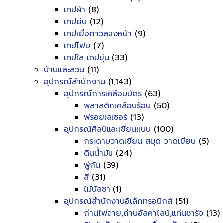
เทปผ้า
(8)
เทปย่น
(12)
เทปเยื่อกาวสองหน้า
(9)
เทปโฟม
(7)
เทปใส เทปขุ่น
(33)
บ้านและสวน
(11)
อุปกรณ์สำนักงาน
(1,143)
อุปกรณ์การเคลือบบัตร
(63)
พลาสติกเคลือบร้อน
(50)
ฟรอยเลเซอร์
(13)
อุปกรณ์ศิลป์และเขียนแบบ
(100)
กระดาษวาดเขียน สมุด วาดเขียน
(5)
ดินน้ำมัน
(24)
พู่กัน
(39)
สี
(31)
ไม้บัลชา
(1)
อุปกรณ์สำนักงานอิเล็กทรอนิกส์
(51)
ถ่านไฟฉาย,ถ่านอัลคาไลน์,แท่นชาร์จ
(13)