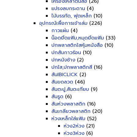
เครื่องเหลาดินสอ
(26)
แปรงลบกระดาน
(4)
ไม้บรรทัด, ฟุตเหล็ก
(10)
อุปกรณ์เพื่อการเข้าเล่ม
(226)
กาวแผ่น
(4)
น็อดยึดแฟ้ม,หมุดยึดแฟ้ม
(33)
ปกพลาสติกใสหุ้มหนังสือ
(10)
ปกสันกาวร้อน
(10)
ปกหนังช้าง
(2)
ปกใส,ปกพลาสติกสี
(16)
สันIBICLICK
(2)
สันขดลวด
(46)
สันตะปู,สันตะเกียบ
(9)
สันรูด
(6)
สันห่วงพลาสติก
(16)
สันเกลียวพลาสติก
(20)
ห่วงเหล็กใส่แฟ้ม
(52)
ห่วง2ห่วง
(21)
ห่วง3ห่วง
(6)