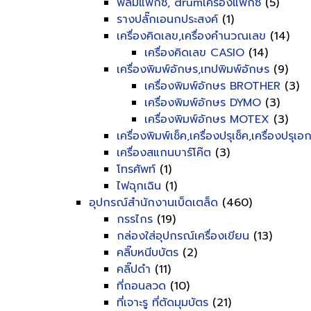
ฟิลม์แฟ็กซ์, drumเครื่องแฟ็กซ์
(5)
รางปลั๊กเอนกประสงค์
(1)
เครื่องคิดเลข,เครื่องคำนวณเลข
(14)
เครื่องคิดเลข CASIO
(14)
เครื่องพิมพ์อักษร,เทปพิมพ์อักษร
(9)
เครื่องพิมพ์อักษร BROTHER
(3)
เครื่องพิมพ์อักษร DYMO
(3)
เครื่องพิมพ์อักษร MOTEX
(3)
เครื่องพิมพ์เช็ค,เครื่องปรุเช็ค,เครื่องปรุเ
เครื่องสแกนบาร์โค๊ต
(3)
โทรศัพท์
(1)
ไฟฉุกเฉิน
(1)
อุปกรณ์สำนักงานเบ็ดเตล็ด
(460)
กรรไกร
(19)
กล่องใส่อุปกรณ์เครื่องเขียน
(13)
คลิ๊บหนีบบัตร
(2)
คลิ๊ปดำ
(11)
ที่ถอนลวด
(10)
ที่เจาะรู ที่ตัดมุมบัตร
(21)