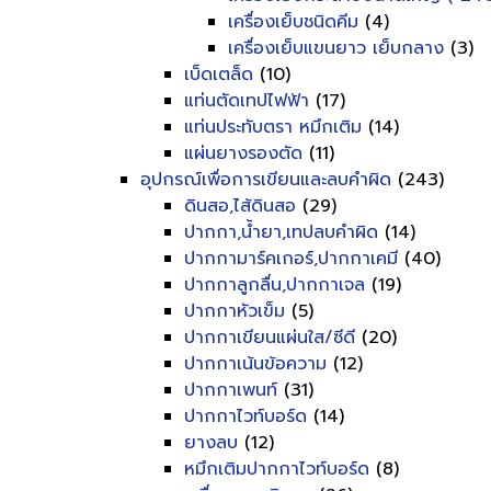
เครื่องเย็บชนิดคีม
(4)
เครื่องเย็บแขนยาว เย็บกลาง
(3)
เบ็ดเตล็ด
(10)
แท่นตัดเทปไฟฟ้า
(17)
แท่นประทับตรา หมึกเติม
(14)
แผ่นยางรองตัด
(11)
อุปกรณ์เพื่อการเขียนและลบคำผิด
(243)
ดินสอ,ไส้ดินสอ
(29)
ปากกา,น้ำยา,เทปลบคำผิด
(14)
ปากกามาร์คเกอร์,ปากกาเคมี
(40)
ปากกาลูกลื่น,ปากกาเจล
(19)
ปากกาหัวเข็ม
(5)
ปากกาเขียนแผ่นใส/ซีดี
(20)
ปากกาเน้นข้อความ
(12)
ปากกาเพนท์
(31)
ปากกาไวท์บอร์ด
(14)
ยางลบ
(12)
หมึกเติมปากกาไวท์บอร์ด
(8)