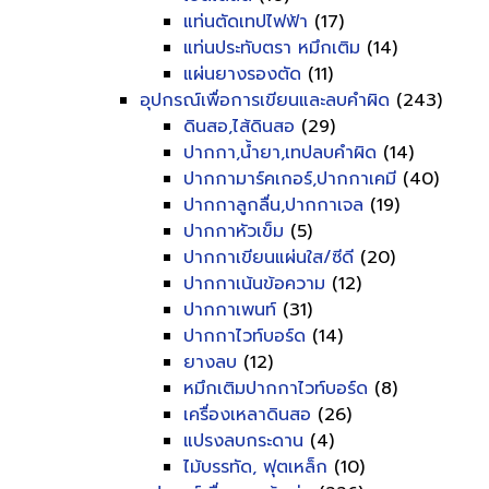
แท่นตัดเทปไฟฟ้า
(17)
แท่นประทับตรา หมึกเติม
(14)
แผ่นยางรองตัด
(11)
อุปกรณ์เพื่อการเขียนและลบคำผิด
(243)
ดินสอ,ไส้ดินสอ
(29)
ปากกา,น้ำยา,เทปลบคำผิด
(14)
ปากกามาร์คเกอร์,ปากกาเคมี
(40)
ปากกาลูกลื่น,ปากกาเจล
(19)
ปากกาหัวเข็ม
(5)
ปากกาเขียนแผ่นใส/ซีดี
(20)
ปากกาเน้นข้อความ
(12)
ปากกาเพนท์
(31)
ปากกาไวท์บอร์ด
(14)
ยางลบ
(12)
หมึกเติมปากกาไวท์บอร์ด
(8)
เครื่องเหลาดินสอ
(26)
แปรงลบกระดาน
(4)
ไม้บรรทัด, ฟุตเหล็ก
(10)