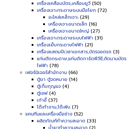
เครื่องเคลือบบัตร,เคลือบยูวี
(50)
เครื่องเจาะกระดาษระบบมือโยก
(72)
อะไหล่เหล็กเจาะ
(29)
เครื่องเจาะขนาดเล็ก
(16)
เครื่องเจาะขนาดใหญ่
(27)
เครื่องเจาะกระดาษระบบไฟฟ้า
(31)
เครื่องเย็บกระดาษไฟฟ้า
(21)
เครื่องแสตมป์เวลาเอกสาร,บัตรจอดรถ
(3)
แท่นตัดกระดาษ,แท่นตัดการ์ดพีวีซี,ตัดนามบัตร
ไฟฟ้า
(78)
เฟอร์นิเจอร์สำนักงาน
(66)
ตู้ยา ตู้จดหมาย
(14)
ตู้เก็บกุญแจ
(4)
ตู้เซฟ
(4)
เก้าอี้
(37)
โต๊ะทำงาน,โต๊ะพับ
(7)
แคนทีนและเครื่องมือช่าง
(52)
ผลิตภัณฑ์ทำความสะอาด
(33)
น้ำยาทำความสะอาด
(2)