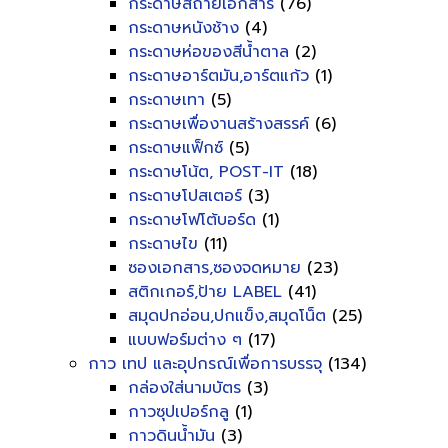
กระดาษสีถ่ายเอกสาร
(76)
กระดาษหนังช้าง
(4)
กระดาษห่อของสีน้ำตาล
(2)
กระดาษอาร์ตมัน,อาร์ตแก้ว
(1)
กระดาษเทา
(5)
กระดาษเพื่องานสร้างสรรค์
(6)
กระดาษแฟ็กซ์
(5)
กระดาษโน้ต, POST-IT
(18)
กระดาษโปสเตอร์
(3)
กระดาษโฟโต้บอร์ด
(1)
กระดาษไข
(11)
ซองเอกสาร,ซองจดหมาย
(23)
สติกเกอร์,ป้าย LABEL
(41)
สมุดปกอ่อน,ปกแข็ง,สมุดโน็ต
(25)
แบบฟอร์มต่าง ๆ
(17)
กาว เทป และอุปกรณ์เพื่อการบรรจุ
(134)
กล่องใส่นามบัตร
(3)
กาวซุปเปอร์กลู
(1)
กาวดินน้ำมัน
(3)