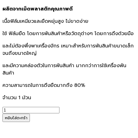
price
price
ผลิตจากเม็ดพลาสติกคุณภาพดี
was:
is:
฿250.00.
฿205.00.
เนื้อฟิล์มเหนียวและยืดหยุ่นสูง ไม่ขาดง่าย
ใช้ ฟิล์มยืด โดยการพันสินค้าหรือวัตถุต่างๆ โดยการดึงด้วยมือ
และไม่ต้องพึ่งพาเครื่องจักร เหมาะสำหรับการพันสินค้าขนาดเล็ก
จนถึงขนาดใหญ่
และมีความคล่องตัวในการพันสินค้า มากกว่าการใช้เครื่องพัน
สินค้า
ความสามารถในการดึงยืดมากถึง 80%
จำนวน 1 ม้วน
จำนวน
ฟิล์ม
หยิบใส่ตะกร้า
ยืด
พัน