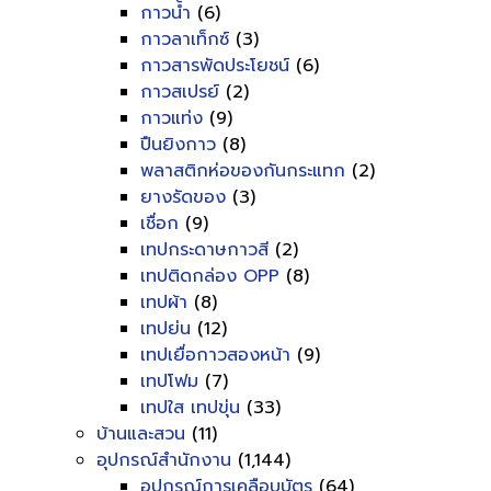
กาวน้ำ
(6)
กาวลาเท็กซ์
(3)
กาวสารพัดประโยชน์
(6)
กาวสเปรย์
(2)
กาวแท่ง
(9)
ปืนยิงกาว
(8)
พลาสติกห่อของกันกระแทก
(2)
ยางรัดของ
(3)
เชื่อก
(9)
เทปกระดาษกาวสี
(2)
เทปติดกล่อง OPP
(8)
เทปผ้า
(8)
เทปย่น
(12)
เทปเยื่อกาวสองหน้า
(9)
เทปโฟม
(7)
เทปใส เทปขุ่น
(33)
บ้านและสวน
(11)
อุปกรณ์สำนักงาน
(1,144)
อุปกรณ์การเคลือบบัตร
(64)