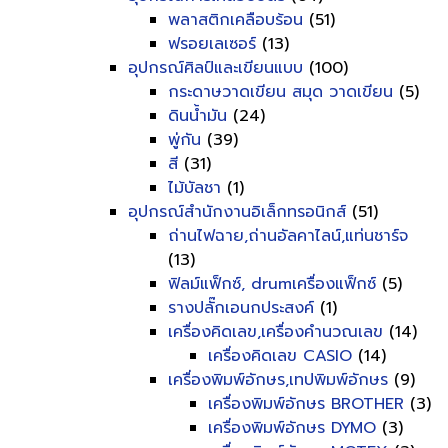
พลาสติกเคลือบร้อน
(51)
ฟรอยเลเซอร์
(13)
อุปกรณ์ศิลป์และเขียนแบบ
(100)
กระดาษวาดเขียน สมุด วาดเขียน
(5)
ดินน้ำมัน
(24)
พู่กัน
(39)
สี
(31)
ไม้บัลชา
(1)
อุปกรณ์สำนักงานอิเล็กทรอนิกส์
(51)
ถ่านไฟฉาย,ถ่านอัลคาไลน์,แท่นชาร์จ
(13)
ฟิลม์แฟ็กซ์, drumเครื่องแฟ็กซ์
(5)
รางปลั๊กเอนกประสงค์
(1)
เครื่องคิดเลข,เครื่องคำนวณเลข
(14)
เครื่องคิดเลข CASIO
(14)
เครื่องพิมพ์อักษร,เทปพิมพ์อักษร
(9)
เครื่องพิมพ์อักษร BROTHER
(3)
เครื่องพิมพ์อักษร DYMO
(3)