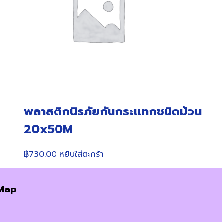
พลาสติกนิรภัยกันกระแทกชนิดม้วน
20x50M
฿
730.00
หยิบใส่ตะกร้า
Map