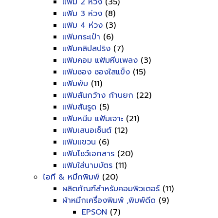
แฟ้ม 2 ห่วง
(35)
แฟ้ม 3 ห่วง
(8)
แฟ้ม 4 ห่วง
(3)
แฟ้มกระเป๋า
(6)
แฟ้มคลิปสปริง
(7)
แฟ้มคอม แฟ้มหีบเพลง
(3)
แฟ้มซอง ซองใสแข็ง
(15)
แฟ้มพับ
(11)
แฟ้มสันกว้าง ก้านยก
(22)
แฟ้มสันรูด
(5)
แฟ้มหนีบ แฟ้มเจาะ
(21)
แฟ้มเสนอเซ็นต์
(12)
แฟ้มแขวน
(6)
แฟ้มโชว์เอกสาร
(20)
แฟ้มใส่นามบัตร
(11)
ไอที & หมึกพิมพ์
(20)
ผลิตภัณฑ์สำหรับคอมพิวเตอร์
(11)
ผ้าหมึกเครื่องพิมพ์ ,พิมพ์ดีด
(9)
EPSON
(7)