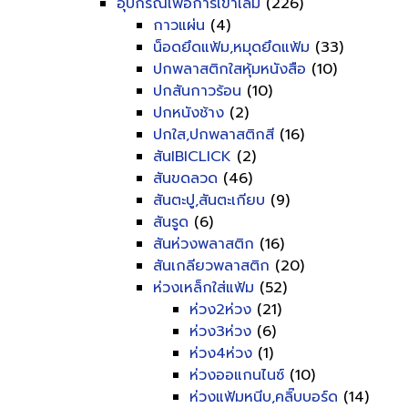
อุปกรณ์เพื่อการเข้าเล่ม
(226)
กาวแผ่น
(4)
น็อดยึดแฟ้ม,หมุดยึดแฟ้ม
(33)
ปกพลาสติกใสหุ้มหนังสือ
(10)
ปกสันกาวร้อน
(10)
ปกหนังช้าง
(2)
ปกใส,ปกพลาสติกสี
(16)
สันIBICLICK
(2)
สันขดลวด
(46)
สันตะปู,สันตะเกียบ
(9)
สันรูด
(6)
สันห่วงพลาสติก
(16)
สันเกลียวพลาสติก
(20)
ห่วงเหล็กใส่แฟ้ม
(52)
ห่วง2ห่วง
(21)
ห่วง3ห่วง
(6)
ห่วง4ห่วง
(1)
ห่วงออแกนไนซ์
(10)
ห่วงแฟ้มหนีบ,คลิ๊บบอร์ด
(14)