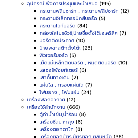
อุปกรณ์เพื่อการประชุมและนำเสนอ
(195)
กระดานฟลิบชาร์ท , กระดาษฟลิปชาร์ท
(12)
กระดานอิเล็กทรอนิกส์บอร์ด
(5)
กระดานไวท์บอร์ด
(84)
กล่องใส่โบรชัวร์,ป้ายชื่อตั้งโต๊ะอะคริลิค
(7)
บอร์ดติดประกาศ
(10)
ป้ายพลาสติกตั้งโต๊ะ
(23)
ฟิวเจอร์บอร์ด
(5)
เม็ดแม่เหล็กติดบอร์ด , หมุดติดบอร์ด
(10)
เลเซอร์พ้อยท์เตอร์
(6)
เสากั้นทางเดิน
(2)
แผ่นใส , กรอบแผ่นใส
(7)
โฟมยาง , โฟมแผ่น
(24)
เครื่องฟอกอากาศ
(12)
เครื่องใช้สำนักงาน
(666)
ตู้ทำน้ำเย็น,น้ำร้อน
(8)
เครื่องซีลปากถุง
(8)
เครื่องตอกตาไก่
(8)
เครื่องตอกบัตร,บัตรตอก,ตลับหมึก
(38)