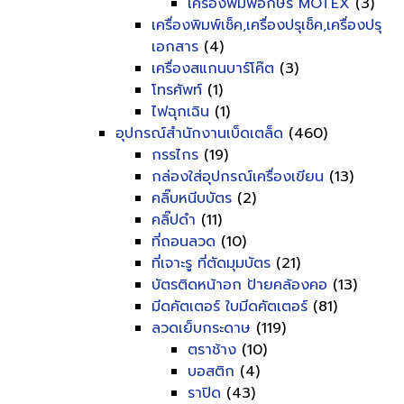
เครื่องพิมพ์อักษร MOTEX
(3)
เครื่องพิมพ์เช็ค,เครื่องปรุเช็ค,เครื่องปรุ
เอกสาร
(4)
เครื่องสแกนบาร์โค๊ต
(3)
โทรศัพท์
(1)
ไฟฉุกเฉิน
(1)
อุปกรณ์สำนักงานเบ็ดเตล็ด
(460)
กรรไกร
(19)
กล่องใส่อุปกรณ์เครื่องเขียน
(13)
คลิ๊บหนีบบัตร
(2)
คลิ๊ปดำ
(11)
ที่ถอนลวด
(10)
ที่เจาะรู ที่ตัดมุมบัตร
(21)
บัตรติดหน้าอก ป้ายคล้องคอ
(13)
มีดคัตเตอร์ ใบมีดคัตเตอร์
(81)
ลวดเย็บกระดาษ
(119)
ตราช้าง
(10)
บอสติก
(4)
ราปิด
(43)