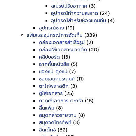
สเปรย์ปรับอากาศ
(3)
อุปกรณ์ทำความสะอาด
(24)
อุปกรณ์สำหรับห้องแคนทีน
(4)
อุปกรณ์ช่าง
(19)
แฟ้มและอุปกรณ์การจัดเก็บ
(339)
กล่องเอกสารสำเร็จรูป
(2)
กล่องใส่เอกสารปากตัด
(20)
คลิปบอร์ด
(13)
ฉากกั้นหนังสือ
(5)
ซองซิป ถุงซิป
(7)
ซองเอนกประสงค์
(11)
ตาไก่พลาสติก
(3)
ตู้ใส่เอกสาร
(25)
ถาดใส่เอกสาร ตะกร้า
(16)
ลิ้นแฟ้ม
(8)
สมุดกล่าวรายงาน
(8)
สมุดจดโทรศัพท์
(3)
อินเด็กซ์
(32)