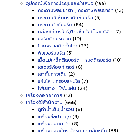
อุปกรณ์เพื่อการประชุมและนำเสนอ
(195)
กระดานฟลิบชาร์ท , กระดาษฟลิปชาร์ท
(12)
กระดานอิเล็กทรอนิกส์บอร์ด
(5)
กระดานไวท์บอร์ด
(84)
กล่องใส่โบรชัวร์,ป้ายชื่อตั้งโต๊ะอะคริลิค
(7)
บอร์ดติดประกาศ
(10)
ป้ายพลาสติกตั้งโต๊ะ
(23)
ฟิวเจอร์บอร์ด
(5)
เม็ดแม่เหล็กติดบอร์ด , หมุดติดบอร์ด
(10)
เลเซอร์พ้อยท์เตอร์
(6)
เสากั้นทางเดิน
(2)
แผ่นใส , กรอบแผ่นใส
(7)
โฟมยาง , โฟมแผ่น
(24)
เครื่องฟอกอากาศ
(12)
เครื่องใช้สำนักงาน
(666)
ตู้ทำน้ำเย็น,น้ำร้อน
(8)
เครื่องซีลปากถุง
(8)
เครื่องตอกตาไก่
(8)
เครื่องตอกบัตร,บัตรตอก,ตลับหมึก
(38)