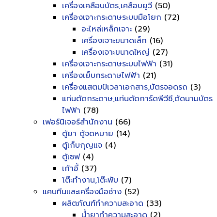
เครื่องเคลือบบัตร,เคลือบยูวี
(50)
เครื่องเจาะกระดาษระบบมือโยก
(72)
อะไหล่เหล็กเจาะ
(29)
เครื่องเจาะขนาดเล็ก
(16)
เครื่องเจาะขนาดใหญ่
(27)
เครื่องเจาะกระดาษระบบไฟฟ้า
(31)
เครื่องเย็บกระดาษไฟฟ้า
(21)
เครื่องแสตมป์เวลาเอกสาร,บัตรจอดรถ
(3)
แท่นตัดกระดาษ,แท่นตัดการ์ดพีวีซี,ตัดนามบัตร
ไฟฟ้า
(78)
เฟอร์นิเจอร์สำนักงาน
(66)
ตู้ยา ตู้จดหมาย
(14)
ตู้เก็บกุญแจ
(4)
ตู้เซฟ
(4)
เก้าอี้
(37)
โต๊ะทำงาน,โต๊ะพับ
(7)
แคนทีนและเครื่องมือช่าง
(52)
ผลิตภัณฑ์ทำความสะอาด
(33)
น้ำยาทำความสะอาด
(2)