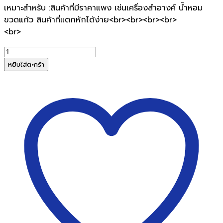
เหมาะสำหรับ :สินค้าที่มีราคาแพง เช่นเครื่องสำอางค์ น้ำหอม
ขวดแก้ว สินค้าที่แตกหักได้ง่าย<br><br><br><br>
<br>
จำนวน
พลาสติก
หยิบใส่ตะกร้า
นิรภัย
กัน
กระแทก
ชนิด
ม้วน
20x50M
ชิ้น