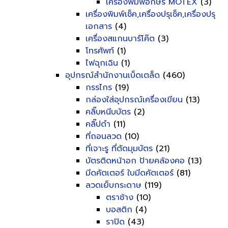
เครื่องพิมพ์อักษร MOTEX
(3)
เครื่องพิมพ์เช็ค,เครื่องปรุเช็ค,เครื่องปรุ
เอกสาร
(4)
เครื่องสแกนบาร์โค๊ต
(3)
โทรศัพท์
(1)
ไฟฉุกเฉิน
(1)
อุปกรณ์สำนักงานเบ็ดเตล็ด
(460)
กรรไกร
(19)
กล่องใส่อุปกรณ์เครื่องเขียน
(13)
คลิ๊บหนีบบัตร
(2)
คลิ๊ปดำ
(11)
ที่ถอนลวด
(10)
ที่เจาะรู ที่ตัดมุมบัตร
(21)
บัตรติดหน้าอก ป้ายคล้องคอ
(13)
มีดคัตเตอร์ ใบมีดคัตเตอร์
(81)
ลวดเย็บกระดาษ
(119)
ตราช้าง
(10)
บอสติก
(4)
ราปิด
(43)