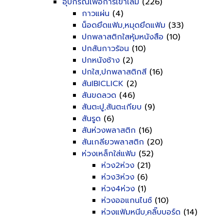
อุปกรณ์เพื่อการเข้าเล่ม
(226)
กาวแผ่น
(4)
น็อดยึดแฟ้ม,หมุดยึดแฟ้ม
(33)
ปกพลาสติกใสหุ้มหนังสือ
(10)
ปกสันกาวร้อน
(10)
ปกหนังช้าง
(2)
ปกใส,ปกพลาสติกสี
(16)
สันIBICLICK
(2)
สันขดลวด
(46)
สันตะปู,สันตะเกียบ
(9)
สันรูด
(6)
สันห่วงพลาสติก
(16)
สันเกลียวพลาสติก
(20)
ห่วงเหล็กใส่แฟ้ม
(52)
ห่วง2ห่วง
(21)
ห่วง3ห่วง
(6)
ห่วง4ห่วง
(1)
ห่วงออแกนไนซ์
(10)
ห่วงแฟ้มหนีบ,คลิ๊บบอร์ด
(14)