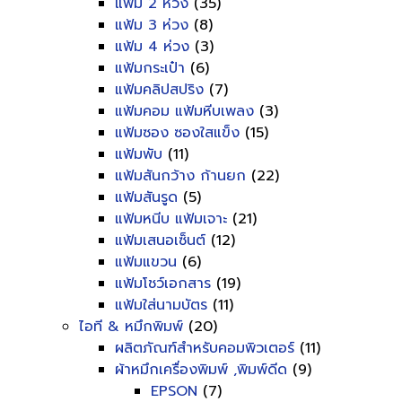
แฟ้ม 2 ห่วง
(35)
แฟ้ม 3 ห่วง
(8)
แฟ้ม 4 ห่วง
(3)
แฟ้มกระเป๋า
(6)
แฟ้มคลิปสปริง
(7)
แฟ้มคอม แฟ้มหีบเพลง
(3)
แฟ้มซอง ซองใสแข็ง
(15)
แฟ้มพับ
(11)
แฟ้มสันกว้าง ก้านยก
(22)
แฟ้มสันรูด
(5)
แฟ้มหนีบ แฟ้มเจาะ
(21)
แฟ้มเสนอเซ็นต์
(12)
แฟ้มแขวน
(6)
แฟ้มโชว์เอกสาร
(19)
แฟ้มใส่นามบัตร
(11)
ไอที & หมึกพิมพ์
(20)
ผลิตภัณฑ์สำหรับคอมพิวเตอร์
(11)
ผ้าหมึกเครื่องพิมพ์ ,พิมพ์ดีด
(9)
EPSON
(7)