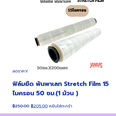
ลดราคา!
ฟิล์มยืด พันพาเลท Stretch Film 15
ไมครอน 50 ซม.(1 ม้วน )
Original
Current
฿
250.00
฿
205.00
หยิบใส่ตะกร้า
price
price