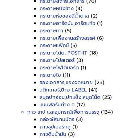
กระดาษสีถ่ายเอกสาร
(76)
กระดาษหนังช้าง
(4)
กระดาษห่อของสีน้ำตาล
(2)
กระดาษอาร์ตมัน,อาร์ตแก้ว
(1)
กระดาษเทา
(5)
กระดาษเพื่องานสร้างสรรค์
(6)
กระดาษแฟ็กซ์
(5)
กระดาษโน้ต, POST-IT
(18)
กระดาษโปสเตอร์
(3)
กระดาษโฟโต้บอร์ด
(1)
กระดาษไข
(11)
ซองเอกสาร,ซองจดหมาย
(23)
สติกเกอร์,ป้าย LABEL
(41)
สมุดปกอ่อน,ปกแข็ง,สมุดโน็ต
(25)
แบบฟอร์มต่าง ๆ
(17)
กาว เทป และอุปกรณ์เพื่อการบรรจุ
(134)
กล่องใส่นามบัตร
(3)
กาวซุปเปอร์กลู
(1)
กาวดินน้ำมัน
(3)