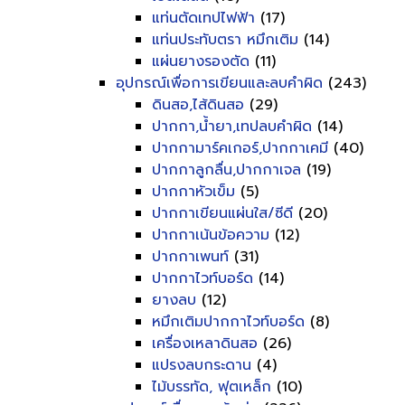
แท่นตัดเทปไฟฟ้า
(17)
แท่นประทับตรา หมึกเติม
(14)
แผ่นยางรองตัด
(11)
อุปกรณ์เพื่อการเขียนและลบคำผิด
(243)
ดินสอ,ไส้ดินสอ
(29)
ปากกา,น้ำยา,เทปลบคำผิด
(14)
ปากกามาร์คเกอร์,ปากกาเคมี
(40)
ปากกาลูกลื่น,ปากกาเจล
(19)
ปากกาหัวเข็ม
(5)
ปากกาเขียนแผ่นใส/ซีดี
(20)
ปากกาเน้นข้อความ
(12)
ปากกาเพนท์
(31)
ปากกาไวท์บอร์ด
(14)
ยางลบ
(12)
หมึกเติมปากกาไวท์บอร์ด
(8)
เครื่องเหลาดินสอ
(26)
แปรงลบกระดาน
(4)
ไม้บรรทัด, ฟุตเหล็ก
(10)