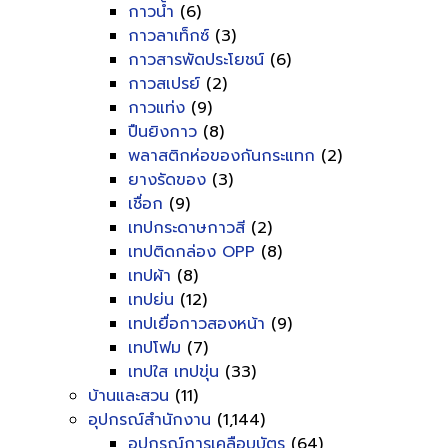
กาวน้ำ
(6)
กาวลาเท็กซ์
(3)
กาวสารพัดประโยชน์
(6)
กาวสเปรย์
(2)
กาวแท่ง
(9)
ปืนยิงกาว
(8)
พลาสติกห่อของกันกระแทก
(2)
ยางรัดของ
(3)
เชื่อก
(9)
เทปกระดาษกาวสี
(2)
เทปติดกล่อง OPP
(8)
เทปผ้า
(8)
เทปย่น
(12)
เทปเยื่อกาวสองหน้า
(9)
เทปโฟม
(7)
เทปใส เทปขุ่น
(33)
บ้านและสวน
(11)
อุปกรณ์สำนักงาน
(1,144)
อุปกรณ์การเคลือบบัตร
(64)