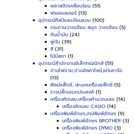
พลาสติกเคลือบร้อน
(51)
ฟรอยเลเซอร์
(13)
อุปกรณ์ศิลป์และเขียนแบบ
(100)
กระดาษวาดเขียน สมุด วาดเขียน
(5)
ดินน้ำมัน
(24)
พู่กัน
(39)
สี
(31)
ไม้บัลชา
(1)
อุปกรณ์สำนักงานอิเล็กทรอนิกส์
(51)
ถ่านไฟฉาย,ถ่านอัลคาไลน์,แท่นชาร์จ
(13)
ฟิลม์แฟ็กซ์, drumเครื่องแฟ็กซ์
(5)
รางปลั๊กเอนกประสงค์
(1)
เครื่องคิดเลข,เครื่องคำนวณเลข
(14)
เครื่องคิดเลข CASIO
(14)
เครื่องพิมพ์อักษร,เทปพิมพ์อักษร
(9)
เครื่องพิมพ์อักษร BROTHER
(3)
เครื่องพิมพ์อักษร DYMO
(3)