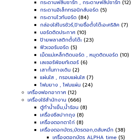
กระดานฟลิบชาร์ท , กระดาษฟลิปชาร์ท
(12)
กระดานอิเล็กทรอนิกส์บอร์ด
(5)
กระดานไวท์บอร์ด
(84)
กล่องใส่โบรชัวร์,ป้ายชื่อตั้งโต๊ะอะคริลิค
(7)
บอร์ดติดประกาศ
(10)
ป้ายพลาสติกตั้งโต๊ะ
(23)
ฟิวเจอร์บอร์ด
(5)
เม็ดแม่เหล็กติดบอร์ด , หมุดติดบอร์ด
(10)
เลเซอร์พ้อยท์เตอร์
(6)
เสากั้นทางเดิน
(2)
แผ่นใส , กรอบแผ่นใส
(7)
โฟมยาง , โฟมแผ่น
(24)
เครื่องฟอกอากาศ
(12)
เครื่องใช้สำนักงาน
(666)
ตู้ทำน้ำเย็น,น้ำร้อน
(8)
เครื่องซีลปากถุง
(8)
เครื่องตอกตาไก่
(8)
เครื่องตอกบัตร,บัตรตอก,ตลับหมึก
(38)
เครื่องตอกบัตร ALPHA time
(5)