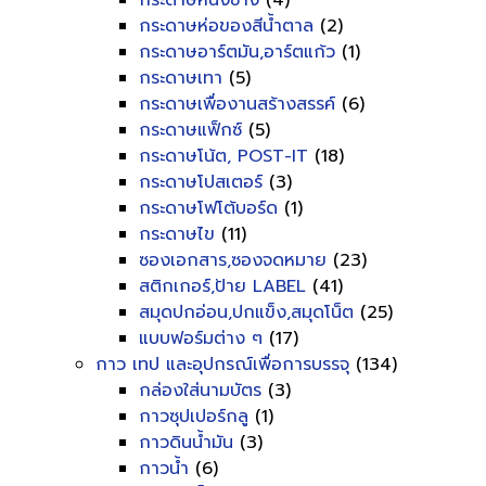
กระดาษหนังช้าง
(4)
กระดาษห่อของสีน้ำตาล
(2)
กระดาษอาร์ตมัน,อาร์ตแก้ว
(1)
กระดาษเทา
(5)
กระดาษเพื่องานสร้างสรรค์
(6)
กระดาษแฟ็กซ์
(5)
กระดาษโน้ต, POST-IT
(18)
กระดาษโปสเตอร์
(3)
กระดาษโฟโต้บอร์ด
(1)
กระดาษไข
(11)
ซองเอกสาร,ซองจดหมาย
(23)
สติกเกอร์,ป้าย LABEL
(41)
สมุดปกอ่อน,ปกแข็ง,สมุดโน็ต
(25)
แบบฟอร์มต่าง ๆ
(17)
กาว เทป และอุปกรณ์เพื่อการบรรจุ
(134)
กล่องใส่นามบัตร
(3)
กาวซุปเปอร์กลู
(1)
กาวดินน้ำมัน
(3)
กาวน้ำ
(6)