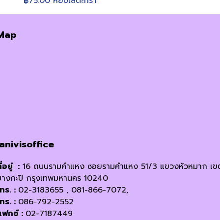
฿
75.00
หยิบใส่ตะกร้า
Map
janivisoffice
ี่อยู่ :
16 ถนนรามคำแหง ซอยรามคำแหง 51/3 แขวงหัวหมาก เข
บางกะปิ กรุงเทพมหานคร 10240
โทร. :
02-3183655 , 081-866-7072,
โทร. :
086-792-2552
แฟกซ์ :
02-7187449