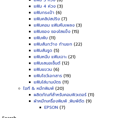
แฟ้ม 3 ห่วง
(8)
แฟ้ม 4 ห่วง
(3)
แฟ้มกระเป๋า
(6)
แฟ้มคลิปสปริง
(7)
แฟ้มคอม แฟ้มหีบเพลง
(3)
แฟ้มซอง ซองใสแข็ง
(15)
แฟ้มพับ
(11)
แฟ้มสันกว้าง ก้านยก
(22)
แฟ้มสันรูด
(5)
แฟ้มหนีบ แฟ้มเจาะ
(21)
แฟ้มเสนอเซ็นต์
(12)
แฟ้มแขวน
(6)
แฟ้มโชว์เอกสาร
(19)
แฟ้มใส่นามบัตร
(11)
ไอที & หมึกพิมพ์
(20)
ผลิตภัณฑ์สำหรับคอมพิวเตอร์
(11)
ผ้าหมึกเครื่องพิมพ์ ,พิมพ์ดีด
(9)
EPSON
(7)