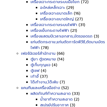
เครื่องเจาะกระดาษระบบมือโยก
(72)
อะไหล่เหล็กเจาะ
(29)
เครื่องเจาะขนาดเล็ก
(16)
เครื่องเจาะขนาดใหญ่
(27)
เครื่องเจาะกระดาษระบบไฟฟ้า
(31)
เครื่องเย็บกระดาษไฟฟ้า
(21)
เครื่องแสตมป์เวลาเอกสาร,บัตรจอดรถ
(3)
แท่นตัดกระดาษ,แท่นตัดการ์ดพีวีซี,ตัดนามบัตร
ไฟฟ้า
(78)
เฟอร์นิเจอร์สำนักงาน
(66)
ตู้ยา ตู้จดหมาย
(14)
ตู้เก็บกุญแจ
(4)
ตู้เซฟ
(4)
เก้าอี้
(37)
โต๊ะทำงาน,โต๊ะพับ
(7)
แคนทีนและเครื่องมือช่าง
(52)
ผลิตภัณฑ์ทำความสะอาด
(33)
น้ำยาทำความสะอาด
(2)
สเปรย์ปรับอากาศ
(3)