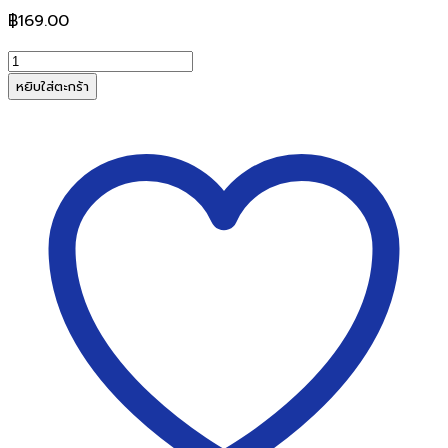
฿
169.00
จำนวน
พู่กัน
หยิบใส่ตะกร้า
กลม
No.5
Master
Art
มาสเตอร์
อาร์ต
จิตรกร
น้อย
(10
ด้าม/
แพ็ค)
ชิ้น