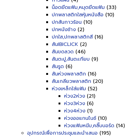
กาวแผ่น
(4)
น็อดยึดแฟ้ม,หมุดยึดแฟ้ม
(33)
ปกพลาสติกใสหุ้มหนังสือ
(10)
ปกสันกาวร้อน
(10)
ปกหนังช้าง
(2)
ปกใส,ปกพลาสติกสี
(16)
สันIBICLICK
(2)
สันขดลวด
(46)
สันตะปู,สันตะเกียบ
(9)
สันรูด
(6)
สันห่วงพลาสติก
(16)
สันเกลียวพลาสติก
(20)
ห่วงเหล็กใส่แฟ้ม
(52)
ห่วง2ห่วง
(21)
ห่วง3ห่วง
(6)
ห่วง4ห่วง
(1)
ห่วงออแกนไนซ์
(10)
ห่วงแฟ้มหนีบ,คลิ๊บบอร์ด
(14)
อุปกรณ์เพื่อการประชุมและนำเสนอ
(195)