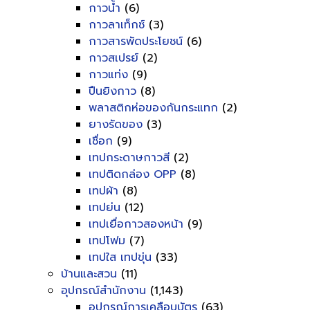
กาวน้ำ
(6)
กาวลาเท็กซ์
(3)
กาวสารพัดประโยชน์
(6)
กาวสเปรย์
(2)
กาวแท่ง
(9)
ปืนยิงกาว
(8)
พลาสติกห่อของกันกระแทก
(2)
ยางรัดของ
(3)
เชื่อก
(9)
เทปกระดาษกาวสี
(2)
เทปติดกล่อง OPP
(8)
เทปผ้า
(8)
เทปย่น
(12)
เทปเยื่อกาวสองหน้า
(9)
เทปโฟม
(7)
เทปใส เทปขุ่น
(33)
บ้านและสวน
(11)
อุปกรณ์สำนักงาน
(1,143)
อุปกรณ์การเคลือบบัตร
(63)