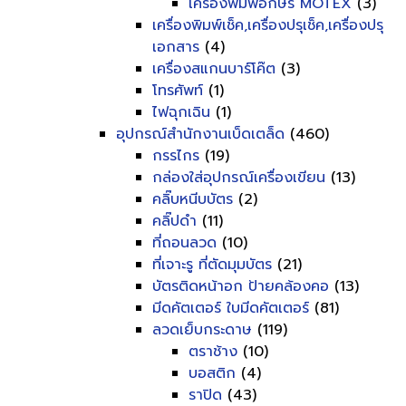
เครื่องพิมพ์อักษร MOTEX
(3)
เครื่องพิมพ์เช็ค,เครื่องปรุเช็ค,เครื่องปรุ
เอกสาร
(4)
เครื่องสแกนบาร์โค๊ต
(3)
โทรศัพท์
(1)
ไฟฉุกเฉิน
(1)
อุปกรณ์สำนักงานเบ็ดเตล็ด
(460)
กรรไกร
(19)
กล่องใส่อุปกรณ์เครื่องเขียน
(13)
คลิ๊บหนีบบัตร
(2)
คลิ๊ปดำ
(11)
ที่ถอนลวด
(10)
ที่เจาะรู ที่ตัดมุมบัตร
(21)
บัตรติดหน้าอก ป้ายคล้องคอ
(13)
มีดคัตเตอร์ ใบมีดคัตเตอร์
(81)
ลวดเย็บกระดาษ
(119)
ตราช้าง
(10)
บอสติก
(4)
ราปิด
(43)