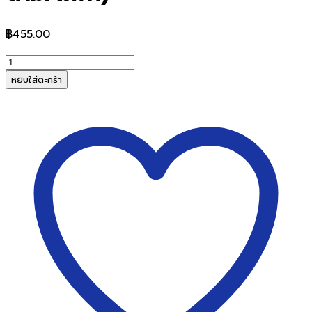
฿
455.00
จำนวน
พู่กัน
หยิบใส่ตะกร้า
กลม
No.11
Master
Art
มาสเตอร์
อาร์ต
จิตรกร
น้อย
(10
ด้าม/
แพ็ค)
ชิ้น