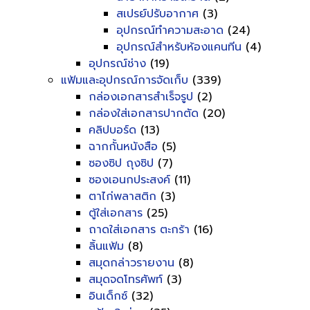
สเปรย์ปรับอากาศ
(3)
อุปกรณ์ทำความสะอาด
(24)
อุปกรณ์สำหรับห้องแคนทีน
(4)
อุปกรณ์ช่าง
(19)
แฟ้มและอุปกรณ์การจัดเก็บ
(339)
กล่องเอกสารสำเร็จรูป
(2)
กล่องใส่เอกสารปากตัด
(20)
คลิปบอร์ด
(13)
ฉากกั้นหนังสือ
(5)
ซองซิป ถุงซิป
(7)
ซองเอนกประสงค์
(11)
ตาไก่พลาสติก
(3)
ตู้ใส่เอกสาร
(25)
ถาดใส่เอกสาร ตะกร้า
(16)
ลิ้นแฟ้ม
(8)
สมุดกล่าวรายงาน
(8)
สมุดจดโทรศัพท์
(3)
อินเด็กซ์
(32)