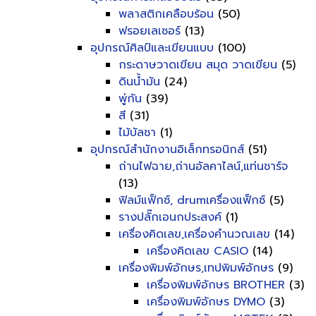
พลาสติกเคลือบร้อน
(50)
ฟรอยเลเซอร์
(13)
อุปกรณ์ศิลป์และเขียนแบบ
(100)
กระดาษวาดเขียน สมุด วาดเขียน
(5)
ดินน้ำมัน
(24)
พู่กัน
(39)
สี
(31)
ไม้บัลชา
(1)
อุปกรณ์สำนักงานอิเล็กทรอนิกส์
(51)
ถ่านไฟฉาย,ถ่านอัลคาไลน์,แท่นชาร์จ
(13)
ฟิลม์แฟ็กซ์, drumเครื่องแฟ็กซ์
(5)
รางปลั๊กเอนกประสงค์
(1)
เครื่องคิดเลข,เครื่องคำนวณเลข
(14)
เครื่องคิดเลข CASIO
(14)
เครื่องพิมพ์อักษร,เทปพิมพ์อักษร
(9)
เครื่องพิมพ์อักษร BROTHER
(3)
เครื่องพิมพ์อักษร DYMO
(3)