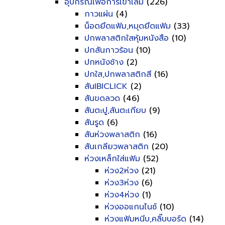
อุปกรณ์เพื่อการเข้าเล่ม
(226)
กาวแผ่น
(4)
น็อดยึดแฟ้ม,หมุดยึดแฟ้ม
(33)
ปกพลาสติกใสหุ้มหนังสือ
(10)
ปกสันกาวร้อน
(10)
ปกหนังช้าง
(2)
ปกใส,ปกพลาสติกสี
(16)
สันIBICLICK
(2)
สันขดลวด
(46)
สันตะปู,สันตะเกียบ
(9)
สันรูด
(6)
สันห่วงพลาสติก
(16)
สันเกลียวพลาสติก
(20)
ห่วงเหล็กใส่แฟ้ม
(52)
ห่วง2ห่วง
(21)
ห่วง3ห่วง
(6)
ห่วง4ห่วง
(1)
ห่วงออแกนไนซ์
(10)
ห่วงแฟ้มหนีบ,คลิ๊บบอร์ด
(14)