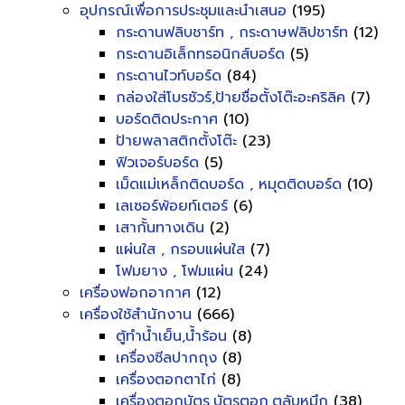
อุปกรณ์เพื่อการประชุมและนำเสนอ
(195)
กระดานฟลิบชาร์ท , กระดาษฟลิปชาร์ท
(12)
กระดานอิเล็กทรอนิกส์บอร์ด
(5)
กระดานไวท์บอร์ด
(84)
กล่องใส่โบรชัวร์,ป้ายชื่อตั้งโต๊ะอะคริลิค
(7)
บอร์ดติดประกาศ
(10)
ป้ายพลาสติกตั้งโต๊ะ
(23)
ฟิวเจอร์บอร์ด
(5)
เม็ดแม่เหล็กติดบอร์ด , หมุดติดบอร์ด
(10)
เลเซอร์พ้อยท์เตอร์
(6)
เสากั้นทางเดิน
(2)
แผ่นใส , กรอบแผ่นใส
(7)
โฟมยาง , โฟมแผ่น
(24)
เครื่องฟอกอากาศ
(12)
เครื่องใช้สำนักงาน
(666)
ตู้ทำน้ำเย็น,น้ำร้อน
(8)
เครื่องซีลปากถุง
(8)
เครื่องตอกตาไก่
(8)
เครื่องตอกบัตร,บัตรตอก,ตลับหมึก
(38)