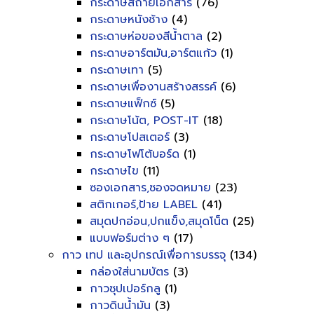
กระดาษสีถ่ายเอกสาร
(76)
กระดาษหนังช้าง
(4)
กระดาษห่อของสีน้ำตาล
(2)
กระดาษอาร์ตมัน,อาร์ตแก้ว
(1)
กระดาษเทา
(5)
กระดาษเพื่องานสร้างสรรค์
(6)
กระดาษแฟ็กซ์
(5)
กระดาษโน้ต, POST-IT
(18)
กระดาษโปสเตอร์
(3)
กระดาษโฟโต้บอร์ด
(1)
กระดาษไข
(11)
ซองเอกสาร,ซองจดหมาย
(23)
สติกเกอร์,ป้าย LABEL
(41)
สมุดปกอ่อน,ปกแข็ง,สมุดโน็ต
(25)
แบบฟอร์มต่าง ๆ
(17)
กาว เทป และอุปกรณ์เพื่อการบรรจุ
(134)
กล่องใส่นามบัตร
(3)
กาวซุปเปอร์กลู
(1)
กาวดินน้ำมัน
(3)