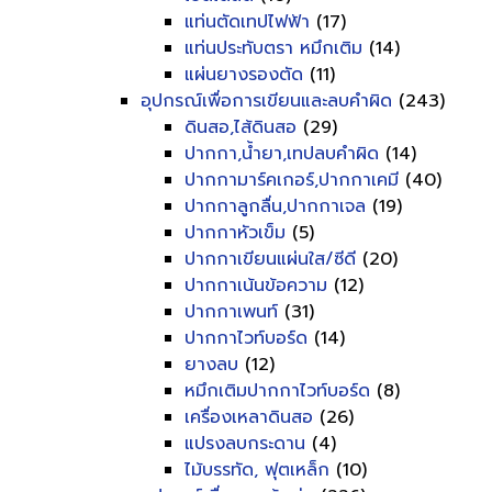
แท่นตัดเทปไฟฟ้า
(17)
แท่นประทับตรา หมึกเติม
(14)
แผ่นยางรองตัด
(11)
อุปกรณ์เพื่อการเขียนและลบคำผิด
(243)
ดินสอ,ไส้ดินสอ
(29)
ปากกา,น้ำยา,เทปลบคำผิด
(14)
ปากกามาร์คเกอร์,ปากกาเคมี
(40)
ปากกาลูกลื่น,ปากกาเจล
(19)
ปากกาหัวเข็ม
(5)
ปากกาเขียนแผ่นใส/ซีดี
(20)
ปากกาเน้นข้อความ
(12)
ปากกาเพนท์
(31)
ปากกาไวท์บอร์ด
(14)
ยางลบ
(12)
หมึกเติมปากกาไวท์บอร์ด
(8)
เครื่องเหลาดินสอ
(26)
แปรงลบกระดาน
(4)
ไม้บรรทัด, ฟุตเหล็ก
(10)