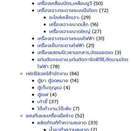
เครื่องเคลือบบัตร,เคลือบยูวี
(50)
เครื่องเจาะกระดาษระบบมือโยก
(72)
อะไหล่เหล็กเจาะ
(29)
เครื่องเจาะขนาดเล็ก
(16)
เครื่องเจาะขนาดใหญ่
(27)
เครื่องเจาะกระดาษระบบไฟฟ้า
(31)
เครื่องเย็บกระดาษไฟฟ้า
(21)
เครื่องแสตมป์เวลาเอกสาร,บัตรจอดรถ
(3)
แท่นตัดกระดาษ,แท่นตัดการ์ดพีวีซี,ตัดนามบัตร
ไฟฟ้า
(78)
เฟอร์นิเจอร์สำนักงาน
(66)
ตู้ยา ตู้จดหมาย
(14)
ตู้เก็บกุญแจ
(4)
ตู้เซฟ
(4)
เก้าอี้
(37)
โต๊ะทำงาน,โต๊ะพับ
(7)
แคนทีนและเครื่องมือช่าง
(52)
ผลิตภัณฑ์ทำความสะอาด
(33)
น้ำยาทำความสะอาด
(2)