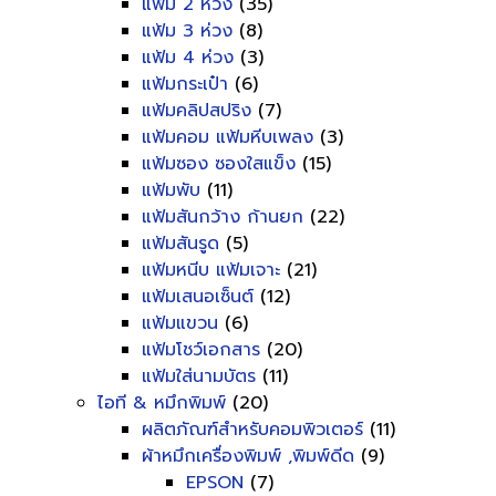
แฟ้ม 2 ห่วง
(35)
แฟ้ม 3 ห่วง
(8)
แฟ้ม 4 ห่วง
(3)
แฟ้มกระเป๋า
(6)
แฟ้มคลิปสปริง
(7)
แฟ้มคอม แฟ้มหีบเพลง
(3)
แฟ้มซอง ซองใสแข็ง
(15)
แฟ้มพับ
(11)
แฟ้มสันกว้าง ก้านยก
(22)
แฟ้มสันรูด
(5)
แฟ้มหนีบ แฟ้มเจาะ
(21)
แฟ้มเสนอเซ็นต์
(12)
แฟ้มแขวน
(6)
แฟ้มโชว์เอกสาร
(20)
แฟ้มใส่นามบัตร
(11)
ไอที & หมึกพิมพ์
(20)
ผลิตภัณฑ์สำหรับคอมพิวเตอร์
(11)
ผ้าหมึกเครื่องพิมพ์ ,พิมพ์ดีด
(9)
EPSON
(7)