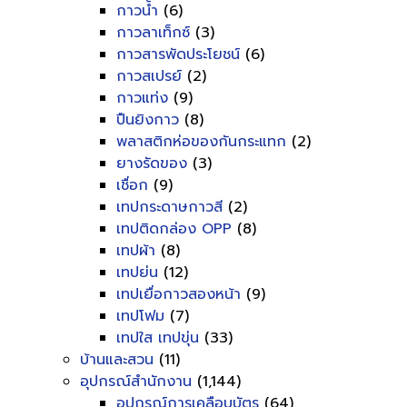
กาวน้ำ
(6)
กาวลาเท็กซ์
(3)
กาวสารพัดประโยชน์
(6)
กาวสเปรย์
(2)
กาวแท่ง
(9)
ปืนยิงกาว
(8)
พลาสติกห่อของกันกระแทก
(2)
ยางรัดของ
(3)
เชื่อก
(9)
เทปกระดาษกาวสี
(2)
เทปติดกล่อง OPP
(8)
เทปผ้า
(8)
เทปย่น
(12)
เทปเยื่อกาวสองหน้า
(9)
เทปโฟม
(7)
เทปใส เทปขุ่น
(33)
บ้านและสวน
(11)
อุปกรณ์สำนักงาน
(1,144)
อุปกรณ์การเคลือบบัตร
(64)