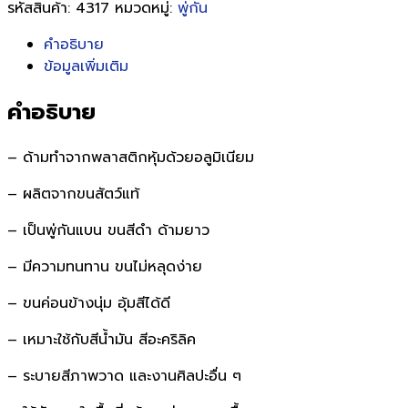
รหัสสินค้า:
4317
หมวดหมู่:
พู่กัน
คำอธิบาย
ข้อมูลเพิ่มเติม
คำอธิบาย
– ด้ามทำจากพลาสติกหุ้มด้วยอลูมิเนียม
– ผลิตจากขนสัตว์แท้
– เป็นพู่กันแบน ขนสีดำ ด้ามยาว
– มีความทนทาน ขนไม่หลุดง่าย
– ขนค่อนข้างนุ่ม อุ้มสีได้ดี
– เหมาะใช้กับสีน้ำมัน สีอะคริลิค
– ระบายสีภาพวาด และงานศิลปะอื่น ๆ