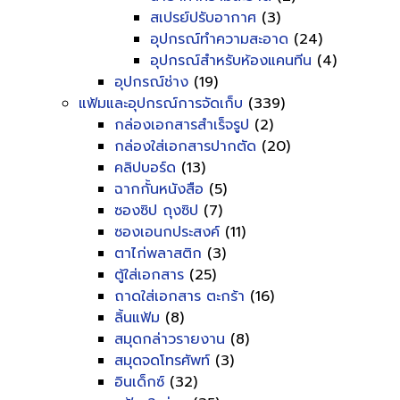
สเปรย์ปรับอากาศ
(3)
อุปกรณ์ทำความสะอาด
(24)
อุปกรณ์สำหรับห้องแคนทีน
(4)
อุปกรณ์ช่าง
(19)
แฟ้มและอุปกรณ์การจัดเก็บ
(339)
กล่องเอกสารสำเร็จรูป
(2)
กล่องใส่เอกสารปากตัด
(20)
คลิปบอร์ด
(13)
ฉากกั้นหนังสือ
(5)
ซองซิป ถุงซิป
(7)
ซองเอนกประสงค์
(11)
ตาไก่พลาสติก
(3)
ตู้ใส่เอกสาร
(25)
ถาดใส่เอกสาร ตะกร้า
(16)
ลิ้นแฟ้ม
(8)
สมุดกล่าวรายงาน
(8)
สมุดจดโทรศัพท์
(3)
อินเด็กซ์
(32)