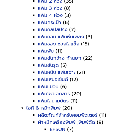
แฟ้ม 2 ห่วง
(35)
แฟ้ม 3 ห่วง
(8)
แฟ้ม 4 ห่วง
(3)
แฟ้มกระเป๋า
(6)
แฟ้มคลิปสปริง
(7)
แฟ้มคอม แฟ้มหีบเพลง
(3)
แฟ้มซอง ซองใสแข็ง
(15)
แฟ้มพับ
(11)
แฟ้มสันกว้าง ก้านยก
(22)
แฟ้มสันรูด
(5)
แฟ้มหนีบ แฟ้มเจาะ
(21)
แฟ้มเสนอเซ็นต์
(12)
แฟ้มแขวน
(6)
แฟ้มโชว์เอกสาร
(20)
แฟ้มใส่นามบัตร
(11)
ไอที & หมึกพิมพ์
(20)
ผลิตภัณฑ์สำหรับคอมพิวเตอร์
(11)
ผ้าหมึกเครื่องพิมพ์ ,พิมพ์ดีด
(9)
EPSON
(7)