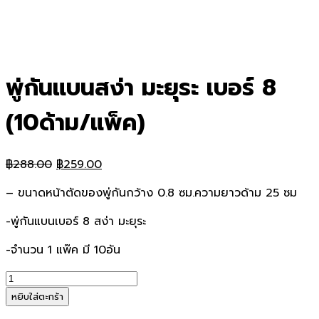
พู่กันแบนสง่า มะยุระ เบอร์ 8
(10ด้าม/แพ็ค)
Original
Current
฿
288.00
฿
259.00
price
price
– ขนาดหน้าตัดของพู่กันกว้าง 0.8 ซม.ความยาวด้าม 25 ซม
was:
is:
฿288.00.
฿259.00.
-พู่กันแบนเบอร์ 8 สง่า มะยุระ
-จำนวน 1 แพ๊ค มี 10อัน
จำนวน
พู่กัน
หยิบใส่ตะกร้า
แบน