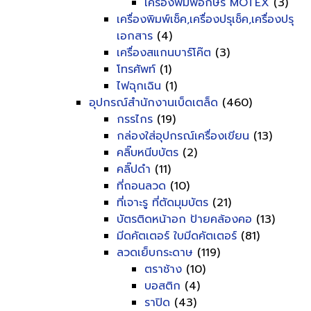
เครื่องพิมพ์อักษร MOTEX
(3)
เครื่องพิมพ์เช็ค,เครื่องปรุเช็ค,เครื่องปรุ
เอกสาร
(4)
เครื่องสแกนบาร์โค๊ต
(3)
โทรศัพท์
(1)
ไฟฉุกเฉิน
(1)
อุปกรณ์สำนักงานเบ็ดเตล็ด
(460)
กรรไกร
(19)
กล่องใส่อุปกรณ์เครื่องเขียน
(13)
คลิ๊บหนีบบัตร
(2)
คลิ๊ปดำ
(11)
ที่ถอนลวด
(10)
ที่เจาะรู ที่ตัดมุมบัตร
(21)
บัตรติดหน้าอก ป้ายคล้องคอ
(13)
มีดคัตเตอร์ ใบมีดคัตเตอร์
(81)
ลวดเย็บกระดาษ
(119)
ตราช้าง
(10)
บอสติก
(4)
ราปิด
(43)