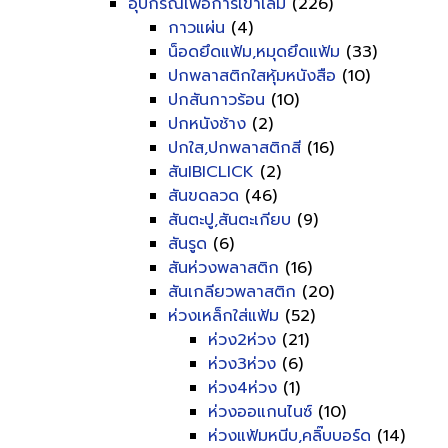
อุปกรณ์เพื่อการเข้าเล่ม
(226)
กาวแผ่น
(4)
น็อดยึดแฟ้ม,หมุดยึดแฟ้ม
(33)
ปกพลาสติกใสหุ้มหนังสือ
(10)
ปกสันกาวร้อน
(10)
ปกหนังช้าง
(2)
ปกใส,ปกพลาสติกสี
(16)
สันIBICLICK
(2)
สันขดลวด
(46)
สันตะปู,สันตะเกียบ
(9)
สันรูด
(6)
สันห่วงพลาสติก
(16)
สันเกลียวพลาสติก
(20)
ห่วงเหล็กใส่แฟ้ม
(52)
ห่วง2ห่วง
(21)
ห่วง3ห่วง
(6)
ห่วง4ห่วง
(1)
ห่วงออแกนไนซ์
(10)
ห่วงแฟ้มหนีบ,คลิ๊บบอร์ด
(14)