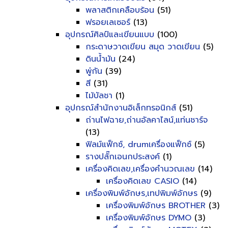
พลาสติกเคลือบร้อน
(51)
ฟรอยเลเซอร์
(13)
อุปกรณ์ศิลป์และเขียนแบบ
(100)
กระดาษวาดเขียน สมุด วาดเขียน
(5)
ดินน้ำมัน
(24)
พู่กัน
(39)
สี
(31)
ไม้บัลชา
(1)
อุปกรณ์สำนักงานอิเล็กทรอนิกส์
(51)
ถ่านไฟฉาย,ถ่านอัลคาไลน์,แท่นชาร์จ
(13)
ฟิลม์แฟ็กซ์, drumเครื่องแฟ็กซ์
(5)
รางปลั๊กเอนกประสงค์
(1)
เครื่องคิดเลข,เครื่องคำนวณเลข
(14)
เครื่องคิดเลข CASIO
(14)
เครื่องพิมพ์อักษร,เทปพิมพ์อักษร
(9)
เครื่องพิมพ์อักษร BROTHER
(3)
เครื่องพิมพ์อักษร DYMO
(3)