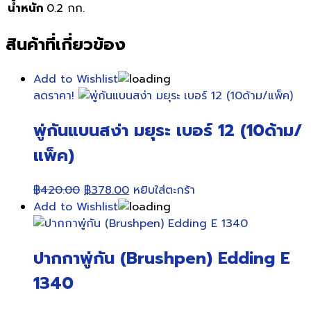
น้ำหนัก
0.2 กก.
สินค้าที่เกี่ยวข้อง
Add to Wishlist
ลดราคา!
พู่กันแบนสง่า มยุระ เบอร์ 12 (10ด้าม/
แพ็ค)
Original
Current
฿
420.00
฿
378.00
หยิบใส่ตะกร้า
price
price
Add to Wishlist
was:
is:
฿420.00.
฿378.00.
ปากกาพู่กัน (Brushpen) Edding E
1340