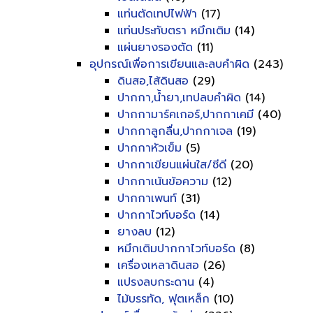
แท่นตัดเทปไฟฟ้า
(17)
แท่นประทับตรา หมึกเติม
(14)
แผ่นยางรองตัด
(11)
อุปกรณ์เพื่อการเขียนและลบคำผิด
(243)
ดินสอ,ไส้ดินสอ
(29)
ปากกา,น้ำยา,เทปลบคำผิด
(14)
ปากกามาร์คเกอร์,ปากกาเคมี
(40)
ปากกาลูกลื่น,ปากกาเจล
(19)
ปากกาหัวเข็ม
(5)
ปากกาเขียนแผ่นใส/ซีดี
(20)
ปากกาเน้นข้อความ
(12)
ปากกาเพนท์
(31)
ปากกาไวท์บอร์ด
(14)
ยางลบ
(12)
หมึกเติมปากกาไวท์บอร์ด
(8)
เครื่องเหลาดินสอ
(26)
แปรงลบกระดาน
(4)
ไม้บรรทัด, ฟุตเหล็ก
(10)