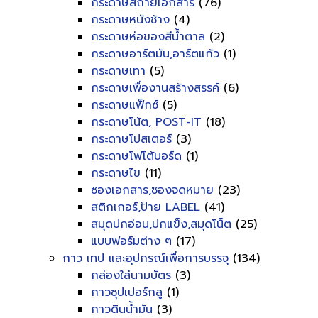
กระดาษสีถ่ายเอกสาร
(76)
กระดาษหนังช้าง
(4)
กระดาษห่อของสีน้ำตาล
(2)
กระดาษอาร์ตมัน,อาร์ตแก้ว
(1)
กระดาษเทา
(5)
กระดาษเพื่องานสร้างสรรค์
(6)
กระดาษแฟ็กซ์
(5)
กระดาษโน้ต, POST-IT
(18)
กระดาษโปสเตอร์
(3)
กระดาษโฟโต้บอร์ด
(1)
กระดาษไข
(11)
ซองเอกสาร,ซองจดหมาย
(23)
สติกเกอร์,ป้าย LABEL
(41)
สมุดปกอ่อน,ปกแข็ง,สมุดโน็ต
(25)
แบบฟอร์มต่าง ๆ
(17)
กาว เทป และอุปกรณ์เพื่อการบรรจุ
(134)
กล่องใส่นามบัตร
(3)
กาวซุปเปอร์กลู
(1)
กาวดินน้ำมัน
(3)