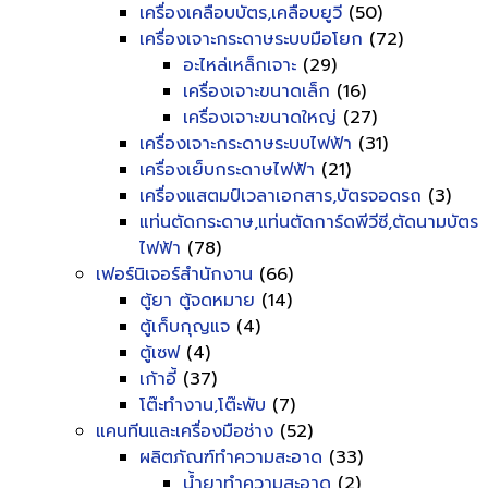
เครื่องเคลือบบัตร,เคลือบยูวี
(50)
เครื่องเจาะกระดาษระบบมือโยก
(72)
อะไหล่เหล็กเจาะ
(29)
เครื่องเจาะขนาดเล็ก
(16)
เครื่องเจาะขนาดใหญ่
(27)
เครื่องเจาะกระดาษระบบไฟฟ้า
(31)
เครื่องเย็บกระดาษไฟฟ้า
(21)
เครื่องแสตมป์เวลาเอกสาร,บัตรจอดรถ
(3)
แท่นตัดกระดาษ,แท่นตัดการ์ดพีวีซี,ตัดนามบัตร
ไฟฟ้า
(78)
เฟอร์นิเจอร์สำนักงาน
(66)
ตู้ยา ตู้จดหมาย
(14)
ตู้เก็บกุญแจ
(4)
ตู้เซฟ
(4)
เก้าอี้
(37)
โต๊ะทำงาน,โต๊ะพับ
(7)
แคนทีนและเครื่องมือช่าง
(52)
ผลิตภัณฑ์ทำความสะอาด
(33)
น้ำยาทำความสะอาด
(2)