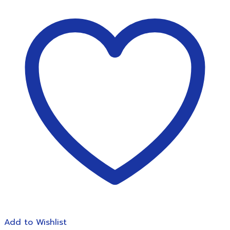
สง่า
มะ
ยุระ
เบอร์
8
(10ด้าม/
แพ็ค)
ชิ้น
Add to Wishlist