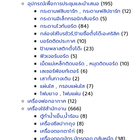
อุปกรณ์เพื่อการประชุมและนำเสนอ
(195)
กระดานฟลิบชาร์ท , กระดาษฟลิปชาร์ท
(12)
กระดานอิเล็กทรอนิกส์บอร์ด
(5)
กระดานไวท์บอร์ด
(84)
กล่องใส่โบรชัวร์,ป้ายชื่อตั้งโต๊ะอะคริลิค
(7)
บอร์ดติดประกาศ
(10)
ป้ายพลาสติกตั้งโต๊ะ
(23)
ฟิวเจอร์บอร์ด
(5)
เม็ดแม่เหล็กติดบอร์ด , หมุดติดบอร์ด
(10)
เลเซอร์พ้อยท์เตอร์
(6)
เสากั้นทางเดิน
(2)
แผ่นใส , กรอบแผ่นใส
(7)
โฟมยาง , โฟมแผ่น
(24)
เครื่องฟอกอากาศ
(12)
เครื่องใช้สำนักงาน
(666)
ตู้ทำน้ำเย็น,น้ำร้อน
(8)
เครื่องซีลปากถุง
(8)
เครื่องตอกตาไก่
(8)
เครื่องตอกบัตร,บัตรตอก,ตลับหมึก
(38)