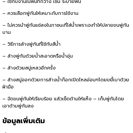
– ใช้กับงานในพื้นที่กว้าง เช่น ระบายพื้น
– ควรเลือกพู่กันให้เหมาะกับการใช้งาน
– ไม่ควรนำพู่กันแช่ลงในภาชนะที่ใส่น้ำเพราะจะทำให้ปลายขนพู่กัน
บาน
– วิธีการล้างพู่กันที่ใช้กับสีน้ำ
– ล้างพู่กันด้วยน้ำสะอาดหรือน้ำอุ่น
– ล้างด้วยสบู่เหลวอีกครั้ง
– ล้างสบู่ออกด้วยการล้างน้ำก๊อกเปิดไหลอ่อนๆโดยขยี้เบาด้วย
ฝ่ามือ
– จัดขนพู่กันให้เรียบร้อย แล้วเช็ดด้ามให้แห็ง – เก็บพู่กันโดย
เอาด้ามพู่กันลง
ข้อมูลเพิ่มเติม