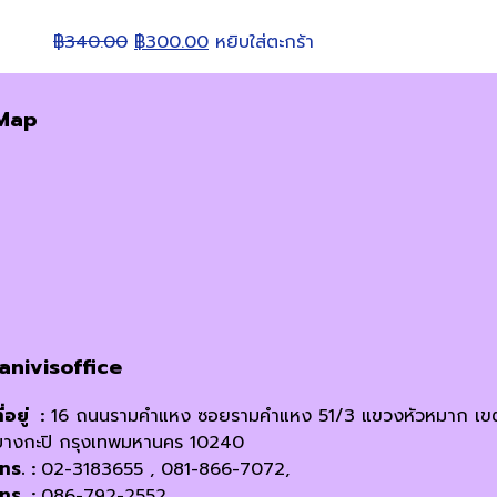
Original
Current
฿
340.00
฿
300.00
หยิบใส่ตะกร้า
price
price
was:
is:
Map
฿340.00.
฿300.00.
janivisoffice
ี่อยู่ :
16 ถนนรามคำแหง ซอยรามคำแหง 51/3 แขวงหัวหมาก เข
บางกะปิ กรุงเทพมหานคร 10240
โทร. :
02-3183655 , 081-866-7072,
โทร. :
086-792-2552