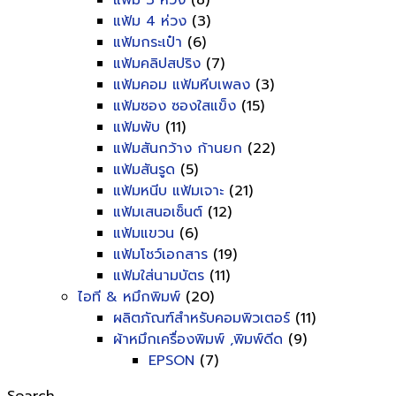
แฟ้ม 3 ห่วง
(8)
แฟ้ม 4 ห่วง
(3)
แฟ้มกระเป๋า
(6)
แฟ้มคลิปสปริง
(7)
แฟ้มคอม แฟ้มหีบเพลง
(3)
แฟ้มซอง ซองใสแข็ง
(15)
แฟ้มพับ
(11)
แฟ้มสันกว้าง ก้านยก
(22)
แฟ้มสันรูด
(5)
แฟ้มหนีบ แฟ้มเจาะ
(21)
แฟ้มเสนอเซ็นต์
(12)
แฟ้มแขวน
(6)
แฟ้มโชว์เอกสาร
(19)
แฟ้มใส่นามบัตร
(11)
ไอที & หมึกพิมพ์
(20)
ผลิตภัณฑ์สำหรับคอมพิวเตอร์
(11)
ผ้าหมึกเครื่องพิมพ์ ,พิมพ์ดีด
(9)
EPSON
(7)