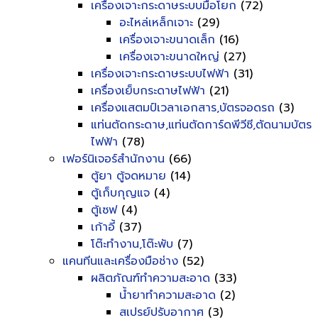
เครื่องเจาะกระดาษระบบมือโยก
(72)
อะไหล่เหล็กเจาะ
(29)
เครื่องเจาะขนาดเล็ก
(16)
เครื่องเจาะขนาดใหญ่
(27)
เครื่องเจาะกระดาษระบบไฟฟ้า
(31)
เครื่องเย็บกระดาษไฟฟ้า
(21)
เครื่องแสตมป์เวลาเอกสาร,บัตรจอดรถ
(3)
แท่นตัดกระดาษ,แท่นตัดการ์ดพีวีซี,ตัดนามบัตร
ไฟฟ้า
(78)
เฟอร์นิเจอร์สำนักงาน
(66)
ตู้ยา ตู้จดหมาย
(14)
ตู้เก็บกุญแจ
(4)
ตู้เซฟ
(4)
เก้าอี้
(37)
โต๊ะทำงาน,โต๊ะพับ
(7)
แคนทีนและเครื่องมือช่าง
(52)
ผลิตภัณฑ์ทำความสะอาด
(33)
น้ำยาทำความสะอาด
(2)
สเปรย์ปรับอากาศ
(3)