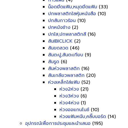
กาวแผ่น
(4)
น็อดยึดแฟ้ม,หมุดยึดแฟ้ม
(33)
ปกพลาสติกใสหุ้มหนังสือ
(10)
ปกสันกาวร้อน
(10)
ปกหนังช้าง
(2)
ปกใส,ปกพลาสติกสี
(16)
สันIBICLICK
(2)
สันขดลวด
(46)
สันตะปู,สันตะเกียบ
(9)
สันรูด
(6)
สันห่วงพลาสติก
(16)
สันเกลียวพลาสติก
(20)
ห่วงเหล็กใส่แฟ้ม
(52)
ห่วง2ห่วง
(21)
ห่วง3ห่วง
(6)
ห่วง4ห่วง
(1)
ห่วงออแกนไนซ์
(10)
ห่วงแฟ้มหนีบ,คลิ๊บบอร์ด
(14)
อุปกรณ์เพื่อการประชุมและนำเสนอ
(195)