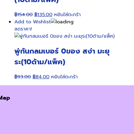
Original
Current
฿
154.00
฿
135.00
หยิบใส่ตะกร้า
price
price
Add to Wishlist
was:
is:
ลดราคา!
฿154.00.
฿135.00.
พู่กันกลมเบอร์ 0ของ สง่า มะยุ
ระ(10ด้าม/แพ็ค)
Original
Current
฿
93.00
฿
84.00
หยิบใส่ตะกร้า
price
price
was:
is:
Map
฿93.00.
฿84.00.