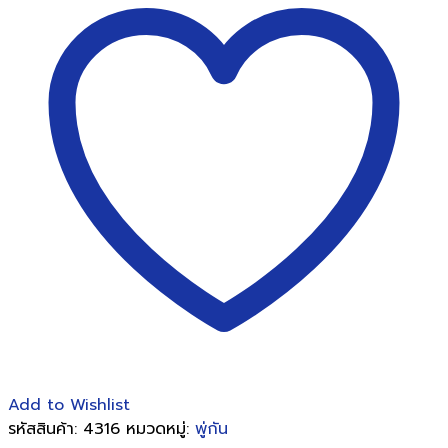
10
ของ
สง่า
มะ
ยุระ
10
ด้าม/
แพ็ค
ชิ้น
Add to Wishlist
รหัสสินค้า:
4316
หมวดหมู่:
พู่กัน