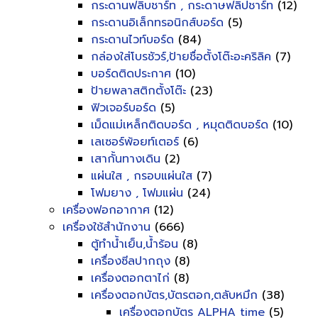
กระดานฟลิบชาร์ท , กระดาษฟลิปชาร์ท
(12)
กระดานอิเล็กทรอนิกส์บอร์ด
(5)
กระดานไวท์บอร์ด
(84)
กล่องใส่โบรชัวร์,ป้ายชื่อตั้งโต๊ะอะคริลิค
(7)
บอร์ดติดประกาศ
(10)
ป้ายพลาสติกตั้งโต๊ะ
(23)
ฟิวเจอร์บอร์ด
(5)
เม็ดแม่เหล็กติดบอร์ด , หมุดติดบอร์ด
(10)
เลเซอร์พ้อยท์เตอร์
(6)
เสากั้นทางเดิน
(2)
แผ่นใส , กรอบแผ่นใส
(7)
โฟมยาง , โฟมแผ่น
(24)
เครื่องฟอกอากาศ
(12)
เครื่องใช้สำนักงาน
(666)
ตู้ทำน้ำเย็น,น้ำร้อน
(8)
เครื่องซีลปากถุง
(8)
เครื่องตอกตาไก่
(8)
เครื่องตอกบัตร,บัตรตอก,ตลับหมึก
(38)
เครื่องตอกบัตร ALPHA time
(5)