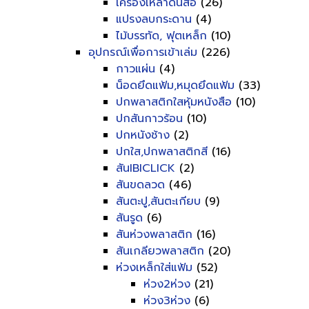
เครื่องเหลาดินสอ
(26)
แปรงลบกระดาน
(4)
ไม้บรรทัด, ฟุตเหล็ก
(10)
อุปกรณ์เพื่อการเข้าเล่ม
(226)
กาวแผ่น
(4)
น็อดยึดแฟ้ม,หมุดยึดแฟ้ม
(33)
ปกพลาสติกใสหุ้มหนังสือ
(10)
ปกสันกาวร้อน
(10)
ปกหนังช้าง
(2)
ปกใส,ปกพลาสติกสี
(16)
สันIBICLICK
(2)
สันขดลวด
(46)
สันตะปู,สันตะเกียบ
(9)
สันรูด
(6)
สันห่วงพลาสติก
(16)
สันเกลียวพลาสติก
(20)
ห่วงเหล็กใส่แฟ้ม
(52)
ห่วง2ห่วง
(21)
ห่วง3ห่วง
(6)