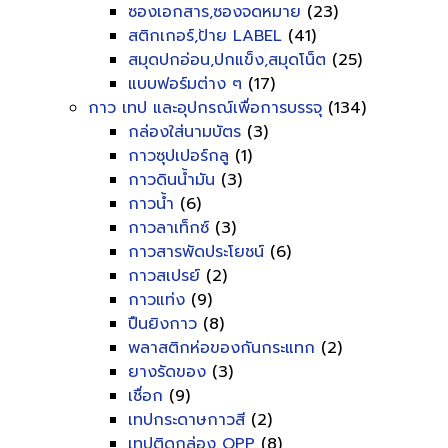
ซองเอกสาร,ซองจดหมาย
(23)
สติกเกอร์,ป้าย LABEL
(41)
สมุดปกอ่อน,ปกแข็ง,สมุดโน็ต
(25)
แบบฟอร์มต่าง ๆ
(17)
กาว เทป และอุปกรณ์เพื่อการบรรจุ
(134)
กล่องใส่นามบัตร
(3)
กาวซุปเปอร์กลู
(1)
กาวดินน้ำมัน
(3)
กาวน้ำ
(6)
กาวลาเท็กซ์
(3)
กาวสารพัดประโยชน์
(6)
กาวสเปรย์
(2)
กาวแท่ง
(9)
ปืนยิงกาว
(8)
พลาสติกห่อของกันกระแทก
(2)
ยางรัดของ
(3)
เชื่อก
(9)
เทปกระดาษกาวสี
(2)
เทปติดกล่อง OPP
(8)