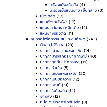
เครื่องเย็บชนิดคีม
(4)
เครื่องเย็บแขนยาว เย็บกลาง
(3)
เบ็ดเตล็ด
(10)
แท่นตัดเทปไฟฟ้า
(17)
แท่นประทับตรา หมึกเติม
(14)
แผ่นยางรองตัด
(11)
อุปกรณ์เพื่อการเขียนและลบคำผิด
(243)
ดินสอ,ไส้ดินสอ
(29)
ปากกา,น้ำยา,เทปลบคำผิด
(14)
ปากกามาร์คเกอร์,ปากกาเคมี
(40)
ปากกาลูกลื่น,ปากกาเจล
(19)
ปากกาหัวเข็ม
(5)
ปากกาเขียนแผ่นใส/ซีดี
(20)
ปากกาเน้นข้อความ
(12)
ปากกาเพนท์
(31)
ปากกาไวท์บอร์ด
(14)
ยางลบ
(12)
หมึกเติมปากกาไวท์บอร์ด
(8)