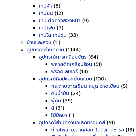
เทปผ้า
(8)
เทปย่น
(12)
เทปเยื่อกาวสองหน้า
(9)
เทปโฟม
(7)
เทปใส เทปขุ่น
(33)
บ้านและสวน
(11)
อุปกรณ์สำนักงาน
(1,144)
อุปกรณ์การเคลือบบัตร
(64)
พลาสติกเคลือบร้อน
(51)
ฟรอยเลเซอร์
(13)
อุปกรณ์ศิลป์และเขียนแบบ
(100)
กระดาษวาดเขียน สมุด วาดเขียน
(5)
ดินน้ำมัน
(24)
พู่กัน
(39)
สี
(31)
ไม้บัลชา
(1)
อุปกรณ์สำนักงานอิเล็กทรอนิกส์
(51)
ถ่านไฟฉาย,ถ่านอัลคาไลน์,แท่นชาร์จ
(13)