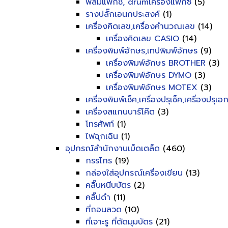
ฟิลม์แฟ็กซ์, drumเครื่องแฟ็กซ์
(5)
รางปลั๊กเอนกประสงค์
(1)
เครื่องคิดเลข,เครื่องคำนวณเลข
(14)
เครื่องคิดเลข CASIO
(14)
เครื่องพิมพ์อักษร,เทปพิมพ์อักษร
(9)
เครื่องพิมพ์อักษร BROTHER
(3)
เครื่องพิมพ์อักษร DYMO
(3)
เครื่องพิมพ์อักษร MOTEX
(3)
เครื่องพิมพ์เช็ค,เครื่องปรุเช็ค,เครื่องปรุเ
เครื่องสแกนบาร์โค๊ต
(3)
โทรศัพท์
(1)
ไฟฉุกเฉิน
(1)
อุปกรณ์สำนักงานเบ็ดเตล็ด
(460)
กรรไกร
(19)
กล่องใส่อุปกรณ์เครื่องเขียน
(13)
คลิ๊บหนีบบัตร
(2)
คลิ๊ปดำ
(11)
ที่ถอนลวด
(10)
ที่เจาะรู ที่ตัดมุมบัตร
(21)