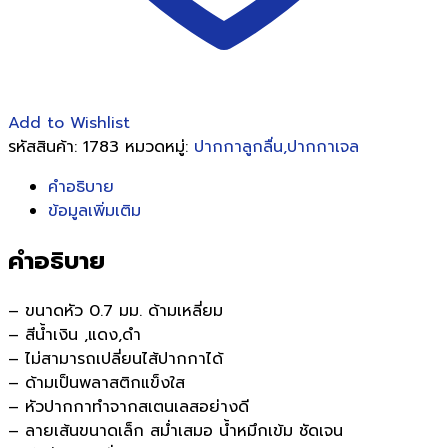
Add to Wishlist
รหัสสินค้า:
1783
หมวดหมู่:
ปากกาลูกลื่น,ปากกาเจล
คำอธิบาย
ข้อมูลเพิ่มเติม
คำอธิบาย
– ขนาดหัว 0.7 มม. ด้ามเหลี่ยม
– สีน้ำเงิน ,แดง,ดำ
– ไม่สามารถเปลี่ยนไส้ปากกาได้
– ด้ามเป็นพลาสติกแข็งใส
– หัวปากกาทำจากสเตนเลสอย่างดี
– ลายเส้นขนาดเล็ก สม่ำเสมอ น้ำหมึกเข้ม ชัดเจน