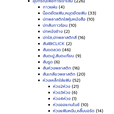
อุปกรณ์เพื่อการเข้าเล่ม
(226)
กาวแผ่น
(4)
น็อดยึดแฟ้ม,หมุดยึดแฟ้ม
(33)
ปกพลาสติกใสหุ้มหนังสือ
(10)
ปกสันกาวร้อน
(10)
ปกหนังช้าง
(2)
ปกใส,ปกพลาสติกสี
(16)
สันIBICLICK
(2)
สันขดลวด
(46)
สันตะปู,สันตะเกียบ
(9)
สันรูด
(6)
สันห่วงพลาสติก
(16)
สันเกลียวพลาสติก
(20)
ห่วงเหล็กใส่แฟ้ม
(52)
ห่วง2ห่วง
(21)
ห่วง3ห่วง
(6)
ห่วง4ห่วง
(1)
ห่วงออแกนไนซ์
(10)
ห่วงแฟ้มหนีบ,คลิ๊บบอร์ด
(14)