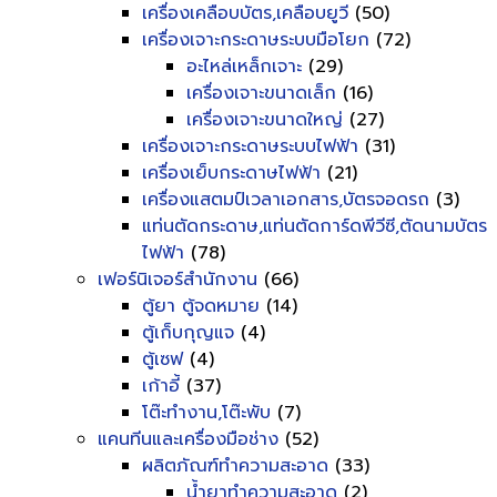
เครื่องเคลือบบัตร,เคลือบยูวี
(50)
เครื่องเจาะกระดาษระบบมือโยก
(72)
อะไหล่เหล็กเจาะ
(29)
เครื่องเจาะขนาดเล็ก
(16)
เครื่องเจาะขนาดใหญ่
(27)
เครื่องเจาะกระดาษระบบไฟฟ้า
(31)
เครื่องเย็บกระดาษไฟฟ้า
(21)
เครื่องแสตมป์เวลาเอกสาร,บัตรจอดรถ
(3)
แท่นตัดกระดาษ,แท่นตัดการ์ดพีวีซี,ตัดนามบัตร
ไฟฟ้า
(78)
เฟอร์นิเจอร์สำนักงาน
(66)
ตู้ยา ตู้จดหมาย
(14)
ตู้เก็บกุญแจ
(4)
ตู้เซฟ
(4)
เก้าอี้
(37)
โต๊ะทำงาน,โต๊ะพับ
(7)
แคนทีนและเครื่องมือช่าง
(52)
ผลิตภัณฑ์ทำความสะอาด
(33)
น้ำยาทำความสะอาด
(2)