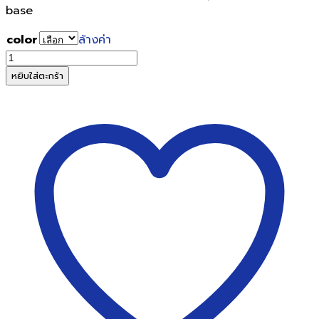
base
color
ล้างค่า
จำนวน
ปากกา
หยิบใส่ตะกร้า
ลูก
ลื่น
ค
วอน
ตั้ม
No.007
HITZ
50
แท่ง/
กล่อง
ชิ้น