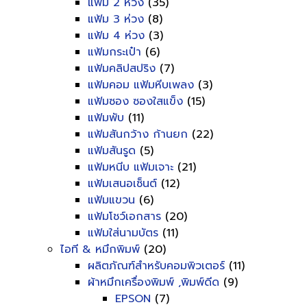
แฟ้ม 2 ห่วง
(35)
แฟ้ม 3 ห่วง
(8)
แฟ้ม 4 ห่วง
(3)
แฟ้มกระเป๋า
(6)
แฟ้มคลิปสปริง
(7)
แฟ้มคอม แฟ้มหีบเพลง
(3)
แฟ้มซอง ซองใสแข็ง
(15)
แฟ้มพับ
(11)
แฟ้มสันกว้าง ก้านยก
(22)
แฟ้มสันรูด
(5)
แฟ้มหนีบ แฟ้มเจาะ
(21)
แฟ้มเสนอเซ็นต์
(12)
แฟ้มแขวน
(6)
แฟ้มโชว์เอกสาร
(20)
แฟ้มใส่นามบัตร
(11)
ไอที & หมึกพิมพ์
(20)
ผลิตภัณฑ์สำหรับคอมพิวเตอร์
(11)
ผ้าหมึกเครื่องพิมพ์ ,พิมพ์ดีด
(9)
EPSON
(7)