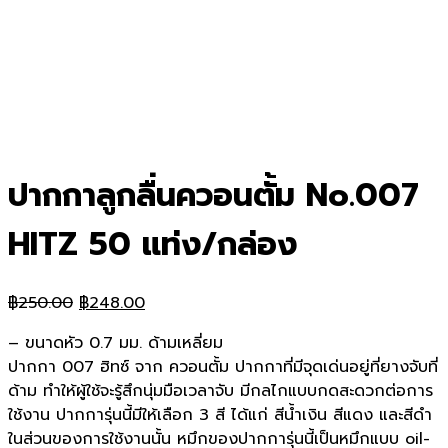
ปากกาลูกลื่นควอนตั้ม No.007
HITZ 50 แท่ง/กล่อง
Original
Current
฿
250.00
฿
248.00
price
price
– ขนาดหัว 0.7 มม. ด้ามเหลี่ยม
was:
is:
ปากกา 007 ฮิทซ์ จาก ควอนตั้ม ปากกาที่มีจุดเด่นอยู่ที่ยางจับที่
฿250.00.
฿248.00.
ด้าม ทำให้ผู้ใช้จะรู้สึกนุ่มมือเวลาจับ มีกลไกแบบกดสะดวกต่อการ
ใช้งาน ปากการุ่นนี้มีให้เลือก 3 สี ได้แก่ สีน้ำเงิน สีแดง และสีดำ
ในส่วนของการใช้งานนั้น หมึกของปากการุ่นนี้เป็นหมึกแบบ oil-