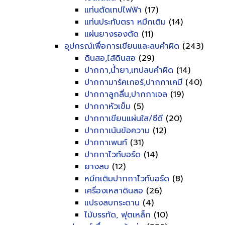
แท่นตัดเทปไฟฟ้า
(17)
แท่นประทับตรา หมึกเติม
(14)
แผ่นยางรองตัด
(11)
อุปกรณ์เพื่อการเขียนและลบคำผิด
(243)
ดินสอ,ไส้ดินสอ
(29)
ปากกา,น้ำยา,เทปลบคำผิด
(14)
ปากกามาร์คเกอร์,ปากกาเคมี
(40)
ปากกาลูกลื่น,ปากกาเจล
(19)
ปากกาหัวเข็ม
(5)
ปากกาเขียนแผ่นใส/ซีดี
(20)
ปากกาเน้นข้อความ
(12)
ปากกาเพนท์
(31)
ปากกาไวท์บอร์ด
(14)
ยางลบ
(12)
หมึกเติมปากกาไวท์บอร์ด
(8)
เครื่องเหลาดินสอ
(26)
แปรงลบกระดาน
(4)
ไม้บรรทัด, ฟุตเหล็ก
(10)