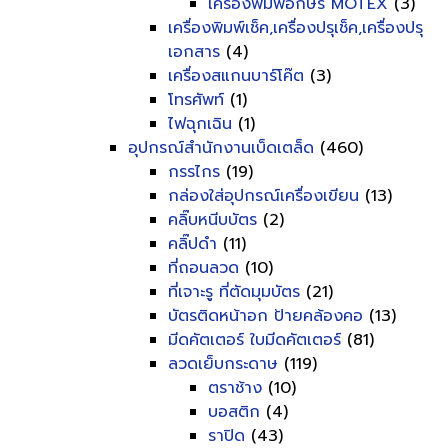
เครื่องพิมพ์อักษร MOTEX
(3)
เครื่องพิมพ์เช็ค,เครื่องปรุเช็ค,เครื่องปรุ
เอกสาร
(4)
เครื่องสแกนบาร์โค๊ต
(3)
โทรศัพท์
(1)
ไฟฉุกเฉิน
(1)
อุปกรณ์สำนักงานเบ็ดเตล็ด
(460)
กรรไกร
(19)
กล่องใส่อุปกรณ์เครื่องเขียน
(13)
คลิ๊บหนีบบัตร
(2)
คลิ๊ปดำ
(11)
ที่ถอนลวด
(10)
ที่เจาะรู ที่ตัดมุมบัตร
(21)
บัตรติดหน้าอก ป้ายคล้องคอ
(13)
มีดคัตเตอร์ ใบมีดคัตเตอร์
(81)
ลวดเย็บกระดาษ
(119)
ตราช้าง
(10)
บอสติก
(4)
ราปิด
(43)