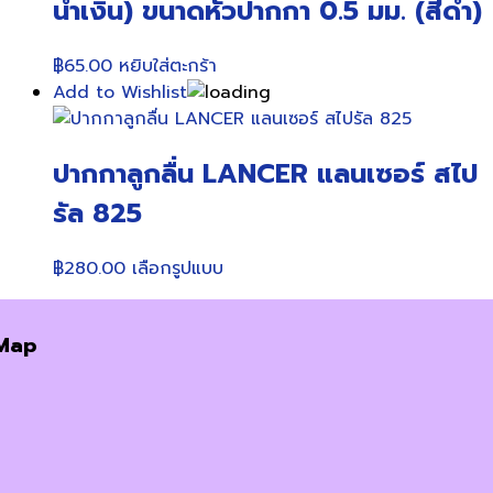
น้ำเงิน) ขนาดหัวปากกา 0.5 มม. (สีดำ)
฿
65.00
หยิบใส่ตะกร้า
Add to Wishlist
ปากกาลูกลื่น LANCER แลนเซอร์ สไป
รัล 825
This
฿
280.00
เลือกรูปแบบ
product
has
Map
multiple
variants.
The
options
may
be