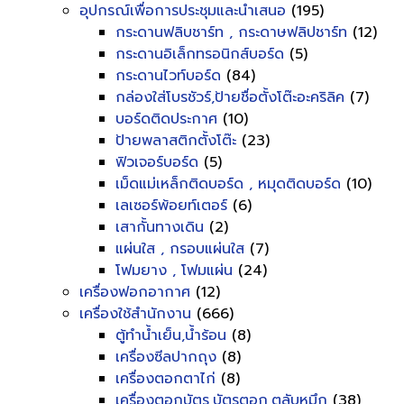
อุปกรณ์เพื่อการประชุมและนำเสนอ
(195)
กระดานฟลิบชาร์ท , กระดาษฟลิปชาร์ท
(12)
กระดานอิเล็กทรอนิกส์บอร์ด
(5)
กระดานไวท์บอร์ด
(84)
กล่องใส่โบรชัวร์,ป้ายชื่อตั้งโต๊ะอะคริลิค
(7)
บอร์ดติดประกาศ
(10)
ป้ายพลาสติกตั้งโต๊ะ
(23)
ฟิวเจอร์บอร์ด
(5)
เม็ดแม่เหล็กติดบอร์ด , หมุดติดบอร์ด
(10)
เลเซอร์พ้อยท์เตอร์
(6)
เสากั้นทางเดิน
(2)
แผ่นใส , กรอบแผ่นใส
(7)
โฟมยาง , โฟมแผ่น
(24)
เครื่องฟอกอากาศ
(12)
เครื่องใช้สำนักงาน
(666)
ตู้ทำน้ำเย็น,น้ำร้อน
(8)
เครื่องซีลปากถุง
(8)
เครื่องตอกตาไก่
(8)
เครื่องตอกบัตร,บัตรตอก,ตลับหมึก
(38)