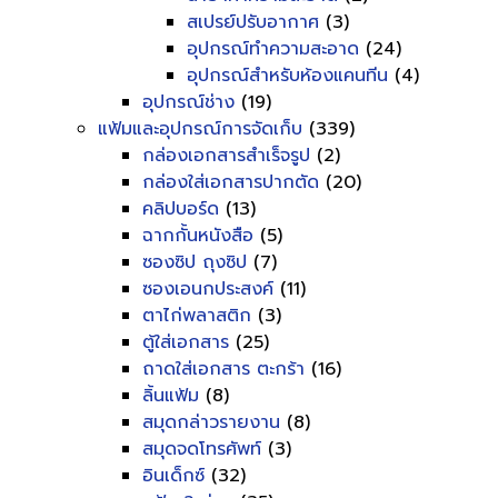
สเปรย์ปรับอากาศ
(3)
อุปกรณ์ทำความสะอาด
(24)
อุปกรณ์สำหรับห้องแคนทีน
(4)
อุปกรณ์ช่าง
(19)
แฟ้มและอุปกรณ์การจัดเก็บ
(339)
กล่องเอกสารสำเร็จรูป
(2)
กล่องใส่เอกสารปากตัด
(20)
คลิปบอร์ด
(13)
ฉากกั้นหนังสือ
(5)
ซองซิป ถุงซิป
(7)
ซองเอนกประสงค์
(11)
ตาไก่พลาสติก
(3)
ตู้ใส่เอกสาร
(25)
ถาดใส่เอกสาร ตะกร้า
(16)
ลิ้นแฟ้ม
(8)
สมุดกล่าวรายงาน
(8)
สมุดจดโทรศัพท์
(3)
อินเด็กซ์
(32)