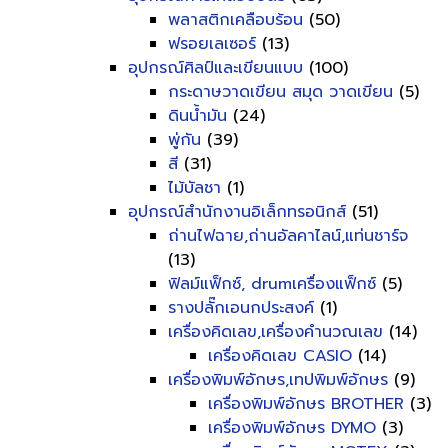
พลาสติกเคลือบร้อน
(50)
ฟรอยเลเซอร์
(13)
อุปกรณ์ศิลป์และเขียนแบบ
(100)
กระดาษวาดเขียน สมุด วาดเขียน
(5)
ดินน้ำมัน
(24)
พู่กัน
(39)
สี
(31)
ไม้บัลชา
(1)
อุปกรณ์สำนักงานอิเล็กทรอนิกส์
(51)
ถ่านไฟฉาย,ถ่านอัลคาไลน์,แท่นชาร์จ
(13)
ฟิลม์แฟ็กซ์, drumเครื่องแฟ็กซ์
(5)
รางปลั๊กเอนกประสงค์
(1)
เครื่องคิดเลข,เครื่องคำนวณเลข
(14)
เครื่องคิดเลข CASIO
(14)
เครื่องพิมพ์อักษร,เทปพิมพ์อักษร
(9)
เครื่องพิมพ์อักษร BROTHER
(3)
เครื่องพิมพ์อักษร DYMO
(3)