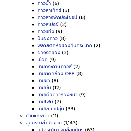
กาวน้ำ
(6)
กาวลาเท็กซ์
(3)
กาวสารพัดประโยชน์
(6)
กาวสเปรย์
(2)
กาวแท่ง
(9)
ปืนยิงกาว
(8)
พลาสติกห่อของกันกระแทก
(2)
ยางรัดของ
(3)
เชื่อก
(9)
เทปกระดาษกาวสี
(2)
เทปติดกล่อง OPP
(8)
เทปผ้า
(8)
เทปย่น
(12)
เทปเยื่อกาวสองหน้า
(9)
เทปโฟม
(7)
เทปใส เทปขุ่น
(33)
บ้านและสวน
(11)
อุปกรณ์สำนักงาน
(1,143)
อุปกรณ์การเคลือบบัตร
(63)