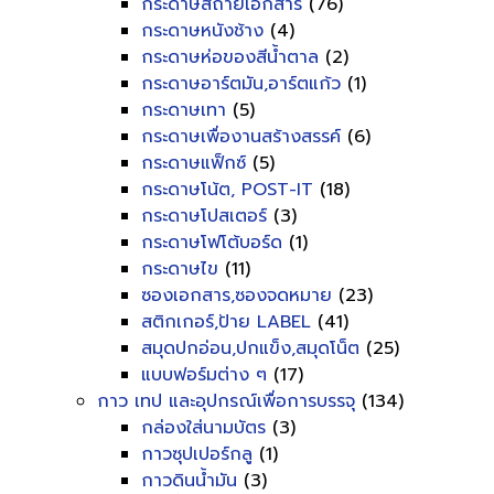
กระดาษสีถ่ายเอกสาร
(76)
กระดาษหนังช้าง
(4)
กระดาษห่อของสีน้ำตาล
(2)
กระดาษอาร์ตมัน,อาร์ตแก้ว
(1)
กระดาษเทา
(5)
กระดาษเพื่องานสร้างสรรค์
(6)
กระดาษแฟ็กซ์
(5)
กระดาษโน้ต, POST-IT
(18)
กระดาษโปสเตอร์
(3)
กระดาษโฟโต้บอร์ด
(1)
กระดาษไข
(11)
ซองเอกสาร,ซองจดหมาย
(23)
สติกเกอร์,ป้าย LABEL
(41)
สมุดปกอ่อน,ปกแข็ง,สมุดโน็ต
(25)
แบบฟอร์มต่าง ๆ
(17)
กาว เทป และอุปกรณ์เพื่อการบรรจุ
(134)
กล่องใส่นามบัตร
(3)
กาวซุปเปอร์กลู
(1)
กาวดินน้ำมัน
(3)