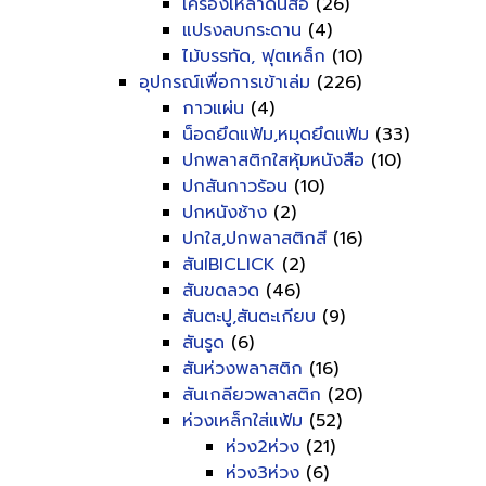
เครื่องเหลาดินสอ
(26)
แปรงลบกระดาน
(4)
ไม้บรรทัด, ฟุตเหล็ก
(10)
อุปกรณ์เพื่อการเข้าเล่ม
(226)
กาวแผ่น
(4)
น็อดยึดแฟ้ม,หมุดยึดแฟ้ม
(33)
ปกพลาสติกใสหุ้มหนังสือ
(10)
ปกสันกาวร้อน
(10)
ปกหนังช้าง
(2)
ปกใส,ปกพลาสติกสี
(16)
สันIBICLICK
(2)
สันขดลวด
(46)
สันตะปู,สันตะเกียบ
(9)
สันรูด
(6)
สันห่วงพลาสติก
(16)
สันเกลียวพลาสติก
(20)
ห่วงเหล็กใส่แฟ้ม
(52)
ห่วง2ห่วง
(21)
ห่วง3ห่วง
(6)