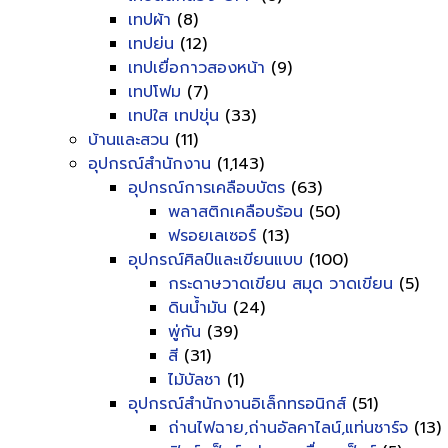
เทปผ้า
(8)
เทปย่น
(12)
เทปเยื่อกาวสองหน้า
(9)
เทปโฟม
(7)
เทปใส เทปขุ่น
(33)
บ้านและสวน
(11)
อุปกรณ์สำนักงาน
(1,143)
อุปกรณ์การเคลือบบัตร
(63)
พลาสติกเคลือบร้อน
(50)
ฟรอยเลเซอร์
(13)
อุปกรณ์ศิลป์และเขียนแบบ
(100)
กระดาษวาดเขียน สมุด วาดเขียน
(5)
ดินน้ำมัน
(24)
พู่กัน
(39)
สี
(31)
ไม้บัลชา
(1)
อุปกรณ์สำนักงานอิเล็กทรอนิกส์
(51)
ถ่านไฟฉาย,ถ่านอัลคาไลน์,แท่นชาร์จ
(13)