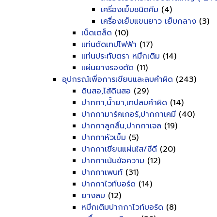
เครื่องเย็บชนิดคีม
(4)
เครื่องเย็บแขนยาว เย็บกลาง
(3)
เบ็ดเตล็ด
(10)
แท่นตัดเทปไฟฟ้า
(17)
แท่นประทับตรา หมึกเติม
(14)
แผ่นยางรองตัด
(11)
อุปกรณ์เพื่อการเขียนและลบคำผิด
(243)
ดินสอ,ไส้ดินสอ
(29)
ปากกา,น้ำยา,เทปลบคำผิด
(14)
ปากกามาร์คเกอร์,ปากกาเคมี
(40)
ปากกาลูกลื่น,ปากกาเจล
(19)
ปากกาหัวเข็ม
(5)
ปากกาเขียนแผ่นใส/ซีดี
(20)
ปากกาเน้นข้อความ
(12)
ปากกาเพนท์
(31)
ปากกาไวท์บอร์ด
(14)
ยางลบ
(12)
หมึกเติมปากกาไวท์บอร์ด
(8)