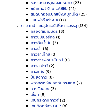
ซองเอกสาร,ซองจดหมาย
(23)
สติกเกอร์,ป้าย LABEL
(41)
สมุดปกอ่อน,ปกแข็ง,สมุดโน็ต
(25)
แบบฟอร์มต่าง ๆ
(17)
กาว เทป และอุปกรณ์เพื่อการบรรจุ
(134)
กล่องใส่นามบัตร
(3)
กาวซุปเปอร์กลู
(1)
กาวดินน้ำมัน
(3)
กาวน้ำ
(6)
กาวลาเท็กซ์
(3)
กาวสารพัดประโยชน์
(6)
กาวสเปรย์
(2)
กาวแท่ง
(9)
ปืนยิงกาว
(8)
พลาสติกห่อของกันกระแทก
(2)
ยางรัดของ
(3)
เชื่อก
(9)
เทปกระดาษกาวสี
(2)
เทปติดกล่อง OPP
(8)