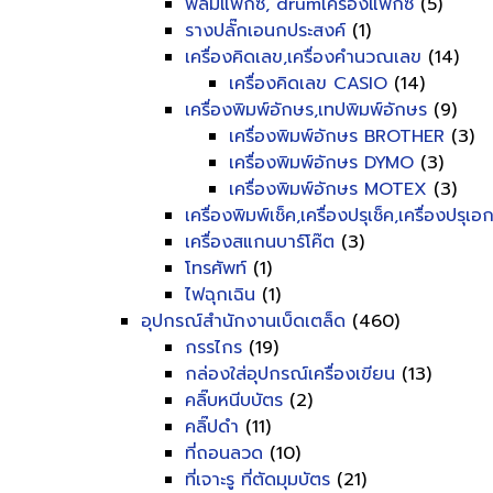
ฟิลม์แฟ็กซ์, drumเครื่องแฟ็กซ์
(5)
รางปลั๊กเอนกประสงค์
(1)
เครื่องคิดเลข,เครื่องคำนวณเลข
(14)
เครื่องคิดเลข CASIO
(14)
เครื่องพิมพ์อักษร,เทปพิมพ์อักษร
(9)
เครื่องพิมพ์อักษร BROTHER
(3)
เครื่องพิมพ์อักษร DYMO
(3)
เครื่องพิมพ์อักษร MOTEX
(3)
เครื่องพิมพ์เช็ค,เครื่องปรุเช็ค,เครื่องปรุเ
เครื่องสแกนบาร์โค๊ต
(3)
โทรศัพท์
(1)
ไฟฉุกเฉิน
(1)
อุปกรณ์สำนักงานเบ็ดเตล็ด
(460)
กรรไกร
(19)
กล่องใส่อุปกรณ์เครื่องเขียน
(13)
คลิ๊บหนีบบัตร
(2)
คลิ๊ปดำ
(11)
ที่ถอนลวด
(10)
ที่เจาะรู ที่ตัดมุมบัตร
(21)