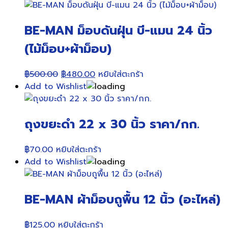
BE-MAN ม็อบดันฝุ่น บี-แมน 24 นิ้ว
(ไม้ม็อบ+ผ้าม็อบ)
Original
Current
฿
500.00
฿
480.00
หยิบใส่ตะกร้า
price
price
Add to Wishlist
was:
is:
฿500.00.
฿480.00.
ถุงขยะดำ 22 x 30 นิ้ว ราคา/กก.
฿
70.00
หยิบใส่ตะกร้า
Add to Wishlist
BE-MAN ผ้าม็อบถูพื้น 12 นิ้ว (อะไหล่)
฿
125.00
หยิบใส่ตะกร้า