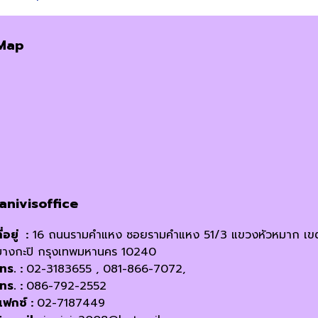
Map
janivisoffice
ี่อยู่ :
16 ถนนรามคำแหง ซอยรามคำแหง 51/3 แขวงหัวหมาก เข
บางกะปิ กรุงเทพมหานคร 10240
โทร. :
02-3183655 , 081-866-7072,
โทร. :
086-792-2552
แฟกซ์ :
02-7187449