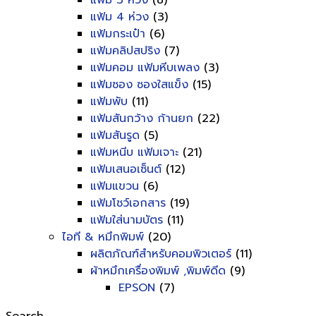
แฟ้ม 3 ห่วง
(8)
แฟ้ม 4 ห่วง
(3)
แฟ้มกระเป๋า
(6)
แฟ้มคลิปสปริง
(7)
แฟ้มคอม แฟ้มหีบเพลง
(3)
แฟ้มซอง ซองใสแข็ง
(15)
แฟ้มพับ
(11)
แฟ้มสันกว้าง ก้านยก
(22)
แฟ้มสันรูด
(5)
แฟ้มหนีบ แฟ้มเจาะ
(21)
แฟ้มเสนอเซ็นต์
(12)
แฟ้มแขวน
(6)
แฟ้มโชว์เอกสาร
(19)
แฟ้มใส่นามบัตร
(11)
ไอที & หมึกพิมพ์
(20)
ผลิตภัณฑ์สำหรับคอมพิวเตอร์
(11)
ผ้าหมึกเครื่องพิมพ์ ,พิมพ์ดีด
(9)
EPSON
(7)