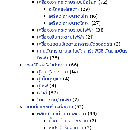
เครื่องเจาะกระดาษระบบมือโยก
(72)
อะไหล่เหล็กเจาะ
(29)
เครื่องเจาะขนาดเล็ก
(16)
เครื่องเจาะขนาดใหญ่
(27)
เครื่องเจาะกระดาษระบบไฟฟ้า
(31)
เครื่องเย็บกระดาษไฟฟ้า
(21)
เครื่องแสตมป์เวลาเอกสาร,บัตรจอดรถ
(3)
แท่นตัดกระดาษ,แท่นตัดการ์ดพีวีซี,ตัดนามบัตร
ไฟฟ้า
(78)
เฟอร์นิเจอร์สำนักงาน
(66)
ตู้ยา ตู้จดหมาย
(14)
ตู้เก็บกุญแจ
(4)
ตู้เซฟ
(4)
เก้าอี้
(37)
โต๊ะทำงาน,โต๊ะพับ
(7)
แคนทีนและเครื่องมือช่าง
(52)
ผลิตภัณฑ์ทำความสะอาด
(33)
น้ำยาทำความสะอาด
(2)
สเปรย์ปรับอากาศ
(3)