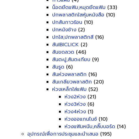
กาวแผ่น
(4)
น็อดยึดแฟ้ม,หมุดยึดแฟ้ม
(33)
ปกพลาสติกใสหุ้มหนังสือ
(10)
ปกสันกาวร้อน
(10)
ปกหนังช้าง
(2)
ปกใส,ปกพลาสติกสี
(16)
สันIBICLICK
(2)
สันขดลวด
(46)
สันตะปู,สันตะเกียบ
(9)
สันรูด
(6)
สันห่วงพลาสติก
(16)
สันเกลียวพลาสติก
(20)
ห่วงเหล็กใส่แฟ้ม
(52)
ห่วง2ห่วง
(21)
ห่วง3ห่วง
(6)
ห่วง4ห่วง
(1)
ห่วงออแกนไนซ์
(10)
ห่วงแฟ้มหนีบ,คลิ๊บบอร์ด
(14)
อุปกรณ์เพื่อการประชุมและนำเสนอ
(195)