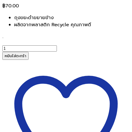
฿
70.00
ถุงขยะดำขยายข้าง
ผลิตจากพลาสติก Recycle คุณภาพดี
.
จำนวน
ถุง
หยิบใส่ตะกร้า
ขยะ
ดำ
30
x
40นิ้ว
ราคา/
กก.
ชิ้น