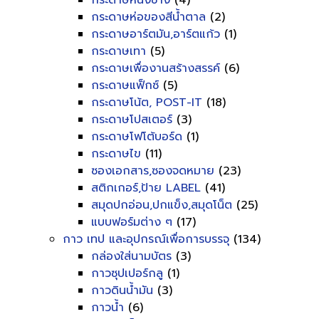
กระดาษหนังช้าง
(4)
กระดาษห่อของสีน้ำตาล
(2)
กระดาษอาร์ตมัน,อาร์ตแก้ว
(1)
กระดาษเทา
(5)
กระดาษเพื่องานสร้างสรรค์
(6)
กระดาษแฟ็กซ์
(5)
กระดาษโน้ต, POST-IT
(18)
กระดาษโปสเตอร์
(3)
กระดาษโฟโต้บอร์ด
(1)
กระดาษไข
(11)
ซองเอกสาร,ซองจดหมาย
(23)
สติกเกอร์,ป้าย LABEL
(41)
สมุดปกอ่อน,ปกแข็ง,สมุดโน็ต
(25)
แบบฟอร์มต่าง ๆ
(17)
กาว เทป และอุปกรณ์เพื่อการบรรจุ
(134)
กล่องใส่นามบัตร
(3)
กาวซุปเปอร์กลู
(1)
กาวดินน้ำมัน
(3)
กาวน้ำ
(6)