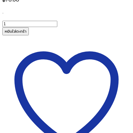
.
จำนวน
ถุง
หยิบใส่ตะกร้า
ขยะ
ดำ
36
x
45นิ้ว
ราคา/
กก.
ชิ้น