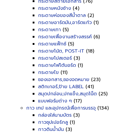
กระดาษสีถ่ายเอกสาร
(76)
กระดาษหนังช้าง
(4)
กระดาษห่อของสีน้ำตาล
(2)
กระดาษอาร์ตมัน,อาร์ตแก้ว
(1)
กระดาษเทา
(5)
กระดาษเพื่องานสร้างสรรค์
(6)
กระดาษแฟ็กซ์
(5)
กระดาษโน้ต, POST-IT
(18)
กระดาษโปสเตอร์
(3)
กระดาษโฟโต้บอร์ด
(1)
กระดาษไข
(11)
ซองเอกสาร,ซองจดหมาย
(23)
สติกเกอร์,ป้าย LABEL
(41)
สมุดปกอ่อน,ปกแข็ง,สมุดโน็ต
(25)
แบบฟอร์มต่าง ๆ
(17)
กาว เทป และอุปกรณ์เพื่อการบรรจุ
(134)
กล่องใส่นามบัตร
(3)
กาวซุปเปอร์กลู
(1)
กาวดินน้ำมัน
(3)