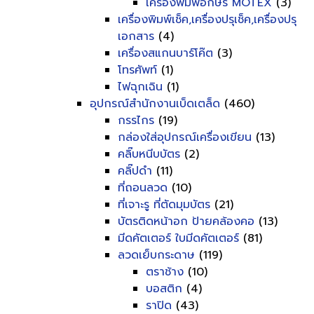
เครื่องพิมพ์อักษร MOTEX
(3)
เครื่องพิมพ์เช็ค,เครื่องปรุเช็ค,เครื่องปรุ
เอกสาร
(4)
เครื่องสแกนบาร์โค๊ต
(3)
โทรศัพท์
(1)
ไฟฉุกเฉิน
(1)
อุปกรณ์สำนักงานเบ็ดเตล็ด
(460)
กรรไกร
(19)
กล่องใส่อุปกรณ์เครื่องเขียน
(13)
คลิ๊บหนีบบัตร
(2)
คลิ๊ปดำ
(11)
ที่ถอนลวด
(10)
ที่เจาะรู ที่ตัดมุมบัตร
(21)
บัตรติดหน้าอก ป้ายคล้องคอ
(13)
มีดคัตเตอร์ ใบมีดคัตเตอร์
(81)
ลวดเย็บกระดาษ
(119)
ตราช้าง
(10)
บอสติก
(4)
ราปิด
(43)