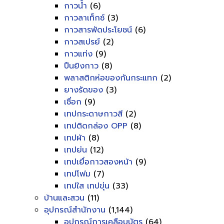
กาวน้ำ
(6)
กาวลาเท็กซ์
(3)
กาวสารพัดประโยชน์
(6)
กาวสเปรย์
(2)
กาวแท่ง
(9)
ปืนยิงกาว
(8)
พลาสติกห่อของกันกระแทก
(2)
ยางรัดของ
(3)
เชื่อก
(9)
เทปกระดาษกาวสี
(2)
เทปติดกล่อง OPP
(8)
เทปผ้า
(8)
เทปย่น
(12)
เทปเยื่อกาวสองหน้า
(9)
เทปโฟม
(7)
เทปใส เทปขุ่น
(33)
บ้านและสวน
(11)
อุปกรณ์สำนักงาน
(1,144)
อุปกรณ์การเคลือบบัตร
(64)