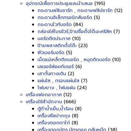
อุปกรณ์เพื่อการประชุมและนำเสนอ
(195)
กระดานฟลิบชาร์ท , กระดาษฟลิปชาร์ท
(12)
กระดานอิเล็กทรอนิกส์บอร์ด
(5)
กระดานไวท์บอร์ด
(84)
กล่องใส่โบรชัวร์,ป้ายชื่อตั้งโต๊ะอะคริลิค
(7)
บอร์ดติดประกาศ
(10)
ป้ายพลาสติกตั้งโต๊ะ
(23)
ฟิวเจอร์บอร์ด
(5)
เม็ดแม่เหล็กติดบอร์ด , หมุดติดบอร์ด
(10)
เลเซอร์พ้อยท์เตอร์
(6)
เสากั้นทางเดิน
(2)
แผ่นใส , กรอบแผ่นใส
(7)
โฟมยาง , โฟมแผ่น
(24)
เครื่องฟอกอากาศ
(12)
เครื่องใช้สำนักงาน
(666)
ตู้ทำน้ำเย็น,น้ำร้อน
(8)
เครื่องซีลปากถุง
(8)
เครื่องตอกตาไก่
(8)
เครื่องตอกบัตร,บัตรตอก,ตลับหมึก
(38)