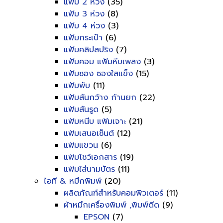
แฟ้ม 2 ห่วง
(35)
แฟ้ม 3 ห่วง
(8)
แฟ้ม 4 ห่วง
(3)
แฟ้มกระเป๋า
(6)
แฟ้มคลิปสปริง
(7)
แฟ้มคอม แฟ้มหีบเพลง
(3)
แฟ้มซอง ซองใสแข็ง
(15)
แฟ้มพับ
(11)
แฟ้มสันกว้าง ก้านยก
(22)
แฟ้มสันรูด
(5)
แฟ้มหนีบ แฟ้มเจาะ
(21)
แฟ้มเสนอเซ็นต์
(12)
แฟ้มแขวน
(6)
แฟ้มโชว์เอกสาร
(19)
แฟ้มใส่นามบัตร
(11)
ไอที & หมึกพิมพ์
(20)
ผลิตภัณฑ์สำหรับคอมพิวเตอร์
(11)
ผ้าหมึกเครื่องพิมพ์ ,พิมพ์ดีด
(9)
EPSON
(7)