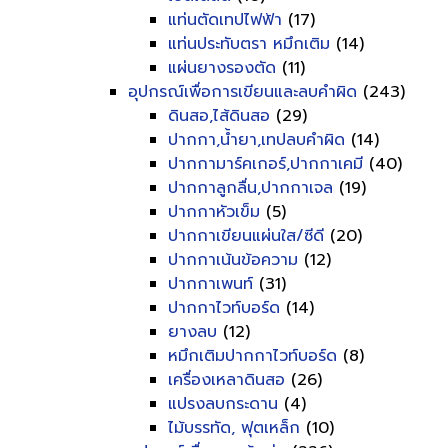
แท่นตัดเทปไฟฟ้า
(17)
แท่นประทับตรา หมึกเติม
(14)
แผ่นยางรองตัด
(11)
อุปกรณ์เพื่อการเขียนและลบคำผิด
(243)
ดินสอ,ไส้ดินสอ
(29)
ปากกา,น้ำยา,เทปลบคำผิด
(14)
ปากกามาร์คเกอร์,ปากกาเคมี
(40)
ปากกาลูกลื่น,ปากกาเจล
(19)
ปากกาหัวเข็ม
(5)
ปากกาเขียนแผ่นใส/ซีดี
(20)
ปากกาเน้นข้อความ
(12)
ปากกาเพนท์
(31)
ปากกาไวท์บอร์ด
(14)
ยางลบ
(12)
หมึกเติมปากกาไวท์บอร์ด
(8)
เครื่องเหลาดินสอ
(26)
แปรงลบกระดาน
(4)
ไม้บรรทัด, ฟุตเหล็ก
(10)