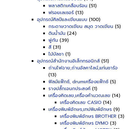
พลาสติกเคลือบร้อน
(51)
ฟรอยเลเซอร์
(13)
อุปกรณ์ศิลป์และเขียนแบบ
(100)
กระดาษวาดเขียน สมุด วาดเขียน
(5)
ดินน้ำมัน
(24)
พู่กัน
(39)
สี
(31)
ไม้บัลชา
(1)
อุปกรณ์สำนักงานอิเล็กทรอนิกส์
(51)
ถ่านไฟฉาย,ถ่านอัลคาไลน์,แท่นชาร์จ
(13)
ฟิลม์แฟ็กซ์, drumเครื่องแฟ็กซ์
(5)
รางปลั๊กเอนกประสงค์
(1)
เครื่องคิดเลข,เครื่องคำนวณเลข
(14)
เครื่องคิดเลข CASIO
(14)
เครื่องพิมพ์อักษร,เทปพิมพ์อักษร
(9)
เครื่องพิมพ์อักษร BROTHER
(3)
เครื่องพิมพ์อักษร DYMO
(3)