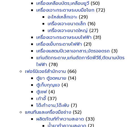
เครื่องเคลือบบัตร,เคลือบยูวี
(50)
เครื่องเจาะกระดาษระบบมือโยก
(72)
อะไหล่เหล็กเจาะ
(29)
เครื่องเจาะขนาดเล็ก
(16)
เครื่องเจาะขนาดใหญ่
(27)
เครื่องเจาะกระดาษระบบไฟฟ้า
(31)
เครื่องเย็บกระดาษไฟฟ้า
(21)
เครื่องแสตมป์เวลาเอกสาร,บัตรจอดรถ
(3)
แท่นตัดกระดาษ,แท่นตัดการ์ดพีวีซี,ตัดนามบัตร
ไฟฟ้า
(78)
เฟอร์นิเจอร์สำนักงาน
(66)
ตู้ยา ตู้จดหมาย
(14)
ตู้เก็บกุญแจ
(4)
ตู้เซฟ
(4)
เก้าอี้
(37)
โต๊ะทำงาน,โต๊ะพับ
(7)
แคนทีนและเครื่องมือช่าง
(52)
ผลิตภัณฑ์ทำความสะอาด
(33)
น้ำยาทำความสะอาด
(2)