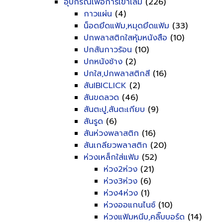
อุปกรณ์เพื่อการเข้าเล่ม
(226)
กาวแผ่น
(4)
น็อดยึดแฟ้ม,หมุดยึดแฟ้ม
(33)
ปกพลาสติกใสหุ้มหนังสือ
(10)
ปกสันกาวร้อน
(10)
ปกหนังช้าง
(2)
ปกใส,ปกพลาสติกสี
(16)
สันIBICLICK
(2)
สันขดลวด
(46)
สันตะปู,สันตะเกียบ
(9)
สันรูด
(6)
สันห่วงพลาสติก
(16)
สันเกลียวพลาสติก
(20)
ห่วงเหล็กใส่แฟ้ม
(52)
ห่วง2ห่วง
(21)
ห่วง3ห่วง
(6)
ห่วง4ห่วง
(1)
ห่วงออแกนไนซ์
(10)
ห่วงแฟ้มหนีบ,คลิ๊บบอร์ด
(14)