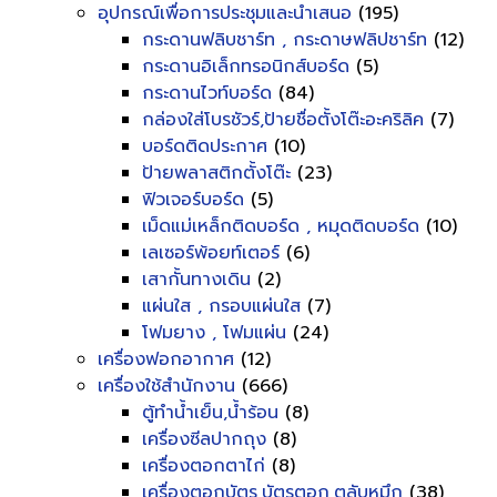
อุปกรณ์เพื่อการประชุมและนำเสนอ
(195)
กระดานฟลิบชาร์ท , กระดาษฟลิปชาร์ท
(12)
กระดานอิเล็กทรอนิกส์บอร์ด
(5)
กระดานไวท์บอร์ด
(84)
กล่องใส่โบรชัวร์,ป้ายชื่อตั้งโต๊ะอะคริลิค
(7)
บอร์ดติดประกาศ
(10)
ป้ายพลาสติกตั้งโต๊ะ
(23)
ฟิวเจอร์บอร์ด
(5)
เม็ดแม่เหล็กติดบอร์ด , หมุดติดบอร์ด
(10)
เลเซอร์พ้อยท์เตอร์
(6)
เสากั้นทางเดิน
(2)
แผ่นใส , กรอบแผ่นใส
(7)
โฟมยาง , โฟมแผ่น
(24)
เครื่องฟอกอากาศ
(12)
เครื่องใช้สำนักงาน
(666)
ตู้ทำน้ำเย็น,น้ำร้อน
(8)
เครื่องซีลปากถุง
(8)
เครื่องตอกตาไก่
(8)
เครื่องตอกบัตร,บัตรตอก,ตลับหมึก
(38)