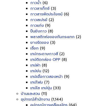
กาวน้ำ
(6)
กาวลาเท็กซ์
(3)
กาวสารพัดประโยชน์
(6)
กาวสเปรย์
(2)
กาวแท่ง
(9)
ปืนยิงกาว
(8)
พลาสติกห่อของกันกระแทก
(2)
ยางรัดของ
(3)
เชื่อก
(9)
เทปกระดาษกาวสี
(2)
เทปติดกล่อง OPP
(8)
เทปผ้า
(8)
เทปย่น
(12)
เทปเยื่อกาวสองหน้า
(9)
เทปโฟม
(7)
เทปใส เทปขุ่น
(33)
บ้านและสวน
(11)
อุปกรณ์สำนักงาน
(1,144)
อุปกรณ์การเคลือบบัตร
(64)