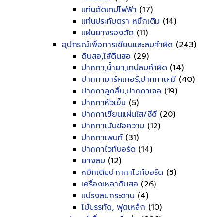
แท่นตัดเทปไฟฟ้า
(17)
แท่นประทับตรา หมึกเติม
(14)
แผ่นยางรองตัด
(11)
อุปกรณ์เพื่อการเขียนและลบคำผิด
(243)
ดินสอ,ไส้ดินสอ
(29)
ปากกา,น้ำยา,เทปลบคำผิด
(14)
ปากกามาร์คเกอร์,ปากกาเคมี
(40)
ปากกาลูกลื่น,ปากกาเจล
(19)
ปากกาหัวเข็ม
(5)
ปากกาเขียนแผ่นใส/ซีดี
(20)
ปากกาเน้นข้อความ
(12)
ปากกาเพนท์
(31)
ปากกาไวท์บอร์ด
(14)
ยางลบ
(12)
หมึกเติมปากกาไวท์บอร์ด
(8)
เครื่องเหลาดินสอ
(26)
แปรงลบกระดาน
(4)
ไม้บรรทัด, ฟุตเหล็ก
(10)