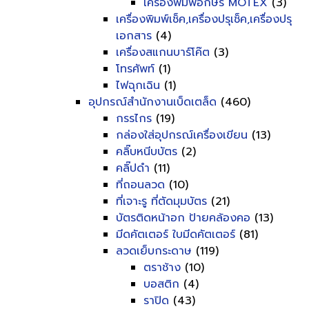
เครื่องพิมพ์อักษร MOTEX
(3)
เครื่องพิมพ์เช็ค,เครื่องปรุเช็ค,เครื่องปรุ
เอกสาร
(4)
เครื่องสแกนบาร์โค๊ต
(3)
โทรศัพท์
(1)
ไฟฉุกเฉิน
(1)
อุปกรณ์สำนักงานเบ็ดเตล็ด
(460)
กรรไกร
(19)
กล่องใส่อุปกรณ์เครื่องเขียน
(13)
คลิ๊บหนีบบัตร
(2)
คลิ๊ปดำ
(11)
ที่ถอนลวด
(10)
ที่เจาะรู ที่ตัดมุมบัตร
(21)
บัตรติดหน้าอก ป้ายคล้องคอ
(13)
มีดคัตเตอร์ ใบมีดคัตเตอร์
(81)
ลวดเย็บกระดาษ
(119)
ตราช้าง
(10)
บอสติก
(4)
ราปิด
(43)