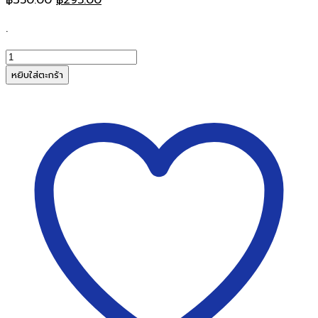
price
price
.
was:
is:
฿350.00.
฿295.00.
จำนวน
ถัง
หยิบใส่ตะกร้า
ขยะ
กลม
แบบ
เหยียบ
RW-
9084
สี
เทา10ลิตร
ชิ้น