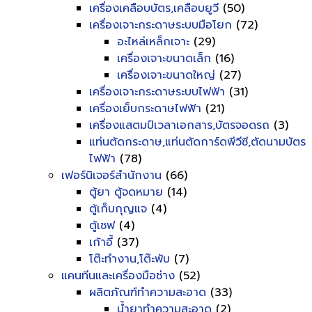
เครื่องเคลือบบัตร,เคลือบยูวี
(50)
เครื่องเจาะกระดาษระบบมือโยก
(72)
อะไหล่เหล็กเจาะ
(29)
เครื่องเจาะขนาดเล็ก
(16)
เครื่องเจาะขนาดใหญ่
(27)
เครื่องเจาะกระดาษระบบไฟฟ้า
(31)
เครื่องเย็บกระดาษไฟฟ้า
(21)
เครื่องแสตมป์เวลาเอกสาร,บัตรจอดรถ
(3)
แท่นตัดกระดาษ,แท่นตัดการ์ดพีวีซี,ตัดนามบัตร
ไฟฟ้า
(78)
เฟอร์นิเจอร์สำนักงาน
(66)
ตู้ยา ตู้จดหมาย
(14)
ตู้เก็บกุญแจ
(4)
ตู้เซฟ
(4)
เก้าอี้
(37)
โต๊ะทำงาน,โต๊ะพับ
(7)
แคนทีนและเครื่องมือช่าง
(52)
ผลิตภัณฑ์ทำความสะอาด
(33)
น้ำยาทำความสะอาด
(2)