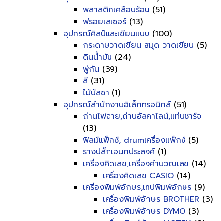
พลาสติกเคลือบร้อน
(51)
ฟรอยเลเซอร์
(13)
อุปกรณ์ศิลป์และเขียนแบบ
(100)
กระดาษวาดเขียน สมุด วาดเขียน
(5)
ดินน้ำมัน
(24)
พู่กัน
(39)
สี
(31)
ไม้บัลชา
(1)
อุปกรณ์สำนักงานอิเล็กทรอนิกส์
(51)
ถ่านไฟฉาย,ถ่านอัลคาไลน์,แท่นชาร์จ
(13)
ฟิลม์แฟ็กซ์, drumเครื่องแฟ็กซ์
(5)
รางปลั๊กเอนกประสงค์
(1)
เครื่องคิดเลข,เครื่องคำนวณเลข
(14)
เครื่องคิดเลข CASIO
(14)
เครื่องพิมพ์อักษร,เทปพิมพ์อักษร
(9)
เครื่องพิมพ์อักษร BROTHER
(3)
เครื่องพิมพ์อักษร DYMO
(3)