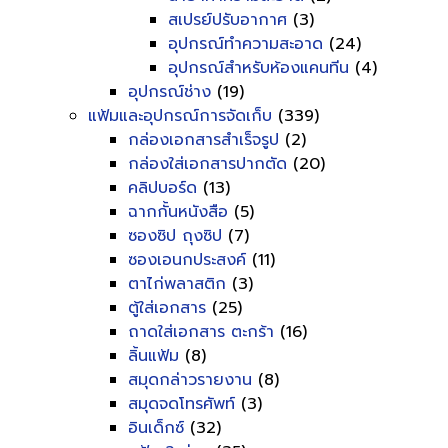
สเปรย์ปรับอากาศ
(3)
อุปกรณ์ทำความสะอาด
(24)
อุปกรณ์สำหรับห้องแคนทีน
(4)
อุปกรณ์ช่าง
(19)
แฟ้มและอุปกรณ์การจัดเก็บ
(339)
กล่องเอกสารสำเร็จรูป
(2)
กล่องใส่เอกสารปากตัด
(20)
คลิปบอร์ด
(13)
ฉากกั้นหนังสือ
(5)
ซองซิป ถุงซิป
(7)
ซองเอนกประสงค์
(11)
ตาไก่พลาสติก
(3)
ตู้ใส่เอกสาร
(25)
ถาดใส่เอกสาร ตะกร้า
(16)
ลิ้นแฟ้ม
(8)
สมุดกล่าวรายงาน
(8)
สมุดจดโทรศัพท์
(3)
อินเด็กซ์
(32)