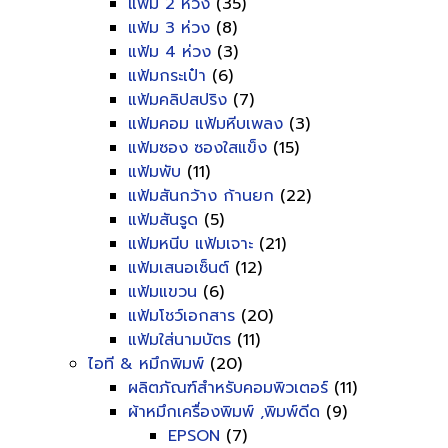
แฟ้ม 2 ห่วง
(35)
แฟ้ม 3 ห่วง
(8)
แฟ้ม 4 ห่วง
(3)
แฟ้มกระเป๋า
(6)
แฟ้มคลิปสปริง
(7)
แฟ้มคอม แฟ้มหีบเพลง
(3)
แฟ้มซอง ซองใสแข็ง
(15)
แฟ้มพับ
(11)
แฟ้มสันกว้าง ก้านยก
(22)
แฟ้มสันรูด
(5)
แฟ้มหนีบ แฟ้มเจาะ
(21)
แฟ้มเสนอเซ็นต์
(12)
แฟ้มแขวน
(6)
แฟ้มโชว์เอกสาร
(20)
แฟ้มใส่นามบัตร
(11)
ไอที & หมึกพิมพ์
(20)
ผลิตภัณฑ์สำหรับคอมพิวเตอร์
(11)
ผ้าหมึกเครื่องพิมพ์ ,พิมพ์ดีด
(9)
EPSON
(7)