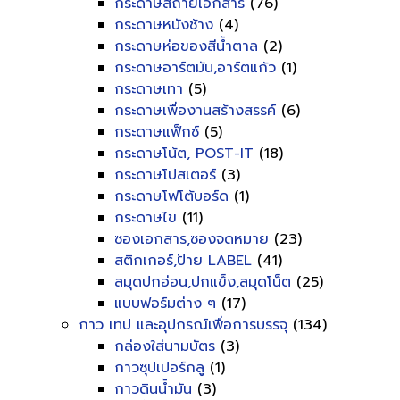
กระดาษสีถ่ายเอกสาร
(76)
กระดาษหนังช้าง
(4)
กระดาษห่อของสีน้ำตาล
(2)
กระดาษอาร์ตมัน,อาร์ตแก้ว
(1)
กระดาษเทา
(5)
กระดาษเพื่องานสร้างสรรค์
(6)
กระดาษแฟ็กซ์
(5)
กระดาษโน้ต, POST-IT
(18)
กระดาษโปสเตอร์
(3)
กระดาษโฟโต้บอร์ด
(1)
กระดาษไข
(11)
ซองเอกสาร,ซองจดหมาย
(23)
สติกเกอร์,ป้าย LABEL
(41)
สมุดปกอ่อน,ปกแข็ง,สมุดโน็ต
(25)
แบบฟอร์มต่าง ๆ
(17)
กาว เทป และอุปกรณ์เพื่อการบรรจุ
(134)
กล่องใส่นามบัตร
(3)
กาวซุปเปอร์กลู
(1)
กาวดินน้ำมัน
(3)