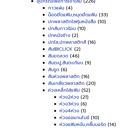
อุปกรณ์เพื่อการเข้าเล่ม
(226)
กาวแผ่น
(4)
น็อดยึดแฟ้ม,หมุดยึดแฟ้ม
(33)
ปกพลาสติกใสหุ้มหนังสือ
(10)
ปกสันกาวร้อน
(10)
ปกหนังช้าง
(2)
ปกใส,ปกพลาสติกสี
(16)
สันIBICLICK
(2)
สันขดลวด
(46)
สันตะปู,สันตะเกียบ
(9)
สันรูด
(6)
สันห่วงพลาสติก
(16)
สันเกลียวพลาสติก
(20)
ห่วงเหล็กใส่แฟ้ม
(52)
ห่วง2ห่วง
(21)
ห่วง3ห่วง
(6)
ห่วง4ห่วง
(1)
ห่วงออแกนไนซ์
(10)
ห่วงแฟ้มหนีบ,คลิ๊บบอร์ด
(14)