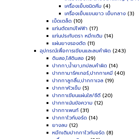
เครื่องเย็บชนิดคีม
(4)
เครื่องเย็บแขนยาว เย็บกลาง
(3)
เบ็ดเตล็ด
(10)
แท่นตัดเทปไฟฟ้า
(17)
แท่นประทับตรา หมึกเติม
(14)
แผ่นยางรองตัด
(11)
อุปกรณ์เพื่อการเขียนและลบคำผิด
(243)
ดินสอ,ไส้ดินสอ
(29)
ปากกา,น้ำยา,เทปลบคำผิด
(14)
ปากกามาร์คเกอร์,ปากกาเคมี
(40)
ปากกาลูกลื่น,ปากกาเจล
(19)
ปากกาหัวเข็ม
(5)
ปากกาเขียนแผ่นใส/ซีดี
(20)
ปากกาเน้นข้อความ
(12)
ปากกาเพนท์
(31)
ปากกาไวท์บอร์ด
(14)
ยางลบ
(12)
หมึกเติมปากกาไวท์บอร์ด
(8)