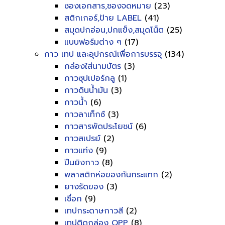
ซองเอกสาร,ซองจดหมาย
(23)
สติกเกอร์,ป้าย LABEL
(41)
สมุดปกอ่อน,ปกแข็ง,สมุดโน็ต
(25)
แบบฟอร์มต่าง ๆ
(17)
กาว เทป และอุปกรณ์เพื่อการบรรจุ
(134)
กล่องใส่นามบัตร
(3)
กาวซุปเปอร์กลู
(1)
กาวดินน้ำมัน
(3)
กาวน้ำ
(6)
กาวลาเท็กซ์
(3)
กาวสารพัดประโยชน์
(6)
กาวสเปรย์
(2)
กาวแท่ง
(9)
ปืนยิงกาว
(8)
พลาสติกห่อของกันกระแทก
(2)
ยางรัดของ
(3)
เชื่อก
(9)
เทปกระดาษกาวสี
(2)
เทปติดกล่อง OPP
(8)