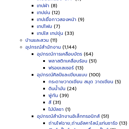
เทปผ้า
(8)
เทปย่น
(12)
เทปเยื่อกาวสองหน้า
(9)
เทปโฟม
(7)
เทปใส เทปขุ่น
(33)
บ้านและสวน
(11)
อุปกรณ์สำนักงาน
(1,144)
อุปกรณ์การเคลือบบัตร
(64)
พลาสติกเคลือบร้อน
(51)
ฟรอยเลเซอร์
(13)
อุปกรณ์ศิลป์และเขียนแบบ
(100)
กระดาษวาดเขียน สมุด วาดเขียน
(5)
ดินน้ำมัน
(24)
พู่กัน
(39)
สี
(31)
ไม้บัลชา
(1)
อุปกรณ์สำนักงานอิเล็กทรอนิกส์
(51)
ถ่านไฟฉาย,ถ่านอัลคาไลน์,แท่นชาร์จ
(13)