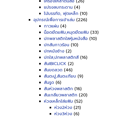
เครื่องเหลาดินสอ
(26)
แปรงลบกระดาน
(4)
ไม้บรรทัด, ฟุตเหล็ก
(10)
อุปกรณ์เพื่อการเข้าเล่ม
(226)
กาวแผ่น
(4)
น็อดยึดแฟ้ม,หมุดยึดแฟ้ม
(33)
ปกพลาสติกใสหุ้มหนังสือ
(10)
ปกสันกาวร้อน
(10)
ปกหนังช้าง
(2)
ปกใส,ปกพลาสติกสี
(16)
สันIBICLICK
(2)
สันขดลวด
(46)
สันตะปู,สันตะเกียบ
(9)
สันรูด
(6)
สันห่วงพลาสติก
(16)
สันเกลียวพลาสติก
(20)
ห่วงเหล็กใส่แฟ้ม
(52)
ห่วง2ห่วง
(21)
ห่วง3ห่วง
(6)