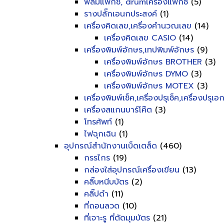
ฟิลม์แฟ็กซ์, drumเครื่องแฟ็กซ์
(5)
รางปลั๊กเอนกประสงค์
(1)
เครื่องคิดเลข,เครื่องคำนวณเลข
(14)
เครื่องคิดเลข CASIO
(14)
เครื่องพิมพ์อักษร,เทปพิมพ์อักษร
(9)
เครื่องพิมพ์อักษร BROTHER
(3)
เครื่องพิมพ์อักษร DYMO
(3)
เครื่องพิมพ์อักษร MOTEX
(3)
เครื่องพิมพ์เช็ค,เครื่องปรุเช็ค,เครื่องปรุเ
เครื่องสแกนบาร์โค๊ต
(3)
โทรศัพท์
(1)
ไฟฉุกเฉิน
(1)
อุปกรณ์สำนักงานเบ็ดเตล็ด
(460)
กรรไกร
(19)
กล่องใส่อุปกรณ์เครื่องเขียน
(13)
คลิ๊บหนีบบัตร
(2)
คลิ๊ปดำ
(11)
ที่ถอนลวด
(10)
ที่เจาะรู ที่ตัดมุมบัตร
(21)