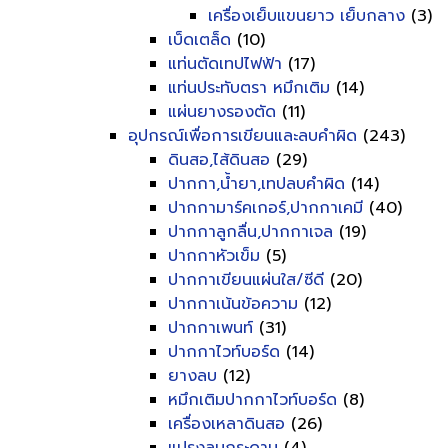
เครื่องเย็บแขนยาว เย็บกลาง
(3)
เบ็ดเตล็ด
(10)
แท่นตัดเทปไฟฟ้า
(17)
แท่นประทับตรา หมึกเติม
(14)
แผ่นยางรองตัด
(11)
อุปกรณ์เพื่อการเขียนและลบคำผิด
(243)
ดินสอ,ไส้ดินสอ
(29)
ปากกา,น้ำยา,เทปลบคำผิด
(14)
ปากกามาร์คเกอร์,ปากกาเคมี
(40)
ปากกาลูกลื่น,ปากกาเจล
(19)
ปากกาหัวเข็ม
(5)
ปากกาเขียนแผ่นใส/ซีดี
(20)
ปากกาเน้นข้อความ
(12)
ปากกาเพนท์
(31)
ปากกาไวท์บอร์ด
(14)
ยางลบ
(12)
หมึกเติมปากกาไวท์บอร์ด
(8)
เครื่องเหลาดินสอ
(26)