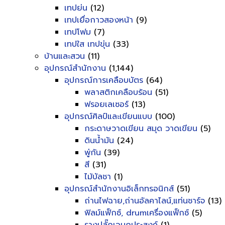
เทปย่น
(12)
เทปเยื่อกาวสองหน้า
(9)
เทปโฟม
(7)
เทปใส เทปขุ่น
(33)
บ้านและสวน
(11)
อุปกรณ์สำนักงาน
(1,144)
อุปกรณ์การเคลือบบัตร
(64)
พลาสติกเคลือบร้อน
(51)
ฟรอยเลเซอร์
(13)
อุปกรณ์ศิลป์และเขียนแบบ
(100)
กระดาษวาดเขียน สมุด วาดเขียน
(5)
ดินน้ำมัน
(24)
พู่กัน
(39)
สี
(31)
ไม้บัลชา
(1)
อุปกรณ์สำนักงานอิเล็กทรอนิกส์
(51)
ถ่านไฟฉาย,ถ่านอัลคาไลน์,แท่นชาร์จ
(13)
ฟิลม์แฟ็กซ์, drumเครื่องแฟ็กซ์
(5)