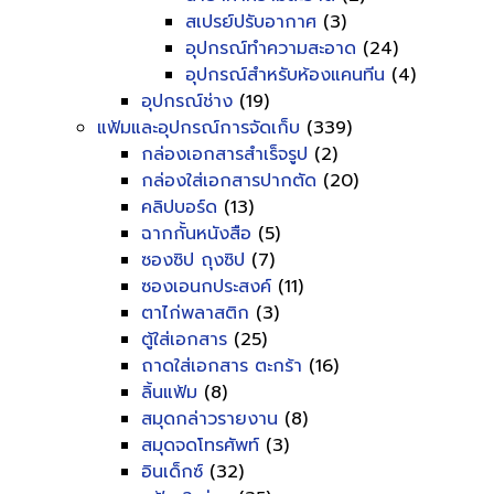
สเปรย์ปรับอากาศ
(3)
อุปกรณ์ทำความสะอาด
(24)
อุปกรณ์สำหรับห้องแคนทีน
(4)
อุปกรณ์ช่าง
(19)
แฟ้มและอุปกรณ์การจัดเก็บ
(339)
กล่องเอกสารสำเร็จรูป
(2)
กล่องใส่เอกสารปากตัด
(20)
คลิปบอร์ด
(13)
ฉากกั้นหนังสือ
(5)
ซองซิป ถุงซิป
(7)
ซองเอนกประสงค์
(11)
ตาไก่พลาสติก
(3)
ตู้ใส่เอกสาร
(25)
ถาดใส่เอกสาร ตะกร้า
(16)
ลิ้นแฟ้ม
(8)
สมุดกล่าวรายงาน
(8)
สมุดจดโทรศัพท์
(3)
อินเด็กซ์
(32)