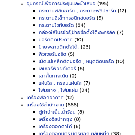
อุปกรณ์เพื่อการประชุมและนำเสนอ
(195)
กระดานฟลิบชาร์ท , กระดาษฟลิปชาร์ท
(12)
กระดานอิเล็กทรอนิกส์บอร์ด
(5)
กระดานไวท์บอร์ด
(84)
กล่องใส่โบรชัวร์,ป้ายชื่อตั้งโต๊ะอะคริลิค
(7)
บอร์ดติดประกาศ
(10)
ป้ายพลาสติกตั้งโต๊ะ
(23)
ฟิวเจอร์บอร์ด
(5)
เม็ดแม่เหล็กติดบอร์ด , หมุดติดบอร์ด
(10)
เลเซอร์พ้อยท์เตอร์
(6)
เสากั้นทางเดิน
(2)
แผ่นใส , กรอบแผ่นใส
(7)
โฟมยาง , โฟมแผ่น
(24)
เครื่องฟอกอากาศ
(12)
เครื่องใช้สำนักงาน
(666)
ตู้ทำน้ำเย็น,น้ำร้อน
(8)
เครื่องซีลปากถุง
(8)
เครื่องตอกตาไก่
(8)
เครื่องตอกบัตร,บัตรตอก,ตลับหมึก
(38)