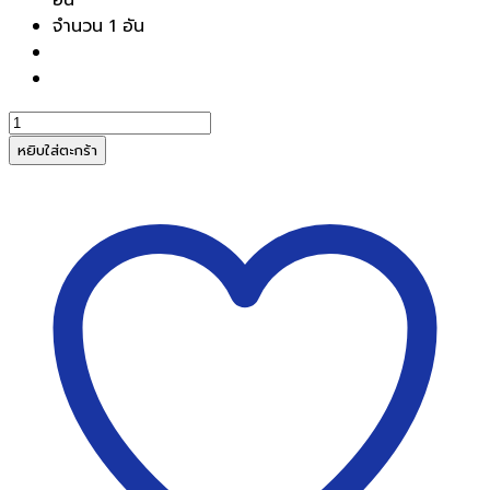
จำนวน 1 อัน
จำนวน
ตรายาง
หยิบใส่ตะกร้า
หมึก
ใน
ตัว
ซัน
บี้
(สำเนา
ถูก
ต้อง)
SANBY
TS-
6
ชิ้น