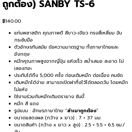
ถูกต้อง) SANBY TS-6
฿
140.00
แท่นพลาสติก คุณภาพดี สีขาว-เขียว ทรงสี่เหลี่ยม จับ
กระชับมือ
ตัวอักษรทันสมัย ข้อความมาตรฐาน ทั้งภาษาไทยและ
อังกฤษ
หมึกคุณภาพสูงจากญี่ปุ่น แห้งเร็ว สมํ่าเสมอ สะอาด ไม่
เลอะเทอะ
ประทับได้ถึง 5,000 ครั้ง ก่อนเติมหมึก ต่อเนื่อง คมชัด
เติมหมึกได้ง่าย สามารถเปิดฝาทิ้งไว้ได้ตลอดวัน โดยหมึก
ไม่แห้ง
ใช้งานร่วมกับหมึกเติมตรายาง ซันบี้
หมึก สี แดง
รูปแบบ : อักษรภาษาไทย “
สำเนาถูกต้อง
”
ขนาดแสดงผล (กว้าง x ยาว) : 7 × 37 มม.
ขนาดสินค้า (กว้าง x ยาว x สูง) : 2.5 × 5.5 × 6.5 ซม./
อัน