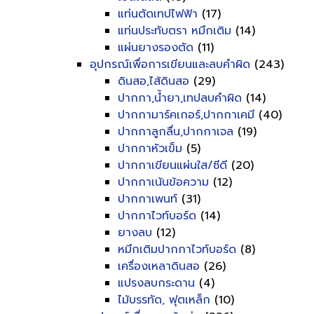
แท่นตัดเทปไฟฟ้า
(17)
แท่นประทับตรา หมึกเติม
(14)
แผ่นยางรองตัด
(11)
อุปกรณ์เพื่อการเขียนและลบคำผิด
(243)
ดินสอ,ไส้ดินสอ
(29)
ปากกา,น้ำยา,เทปลบคำผิด
(14)
ปากกามาร์คเกอร์,ปากกาเคมี
(40)
ปากกาลูกลื่น,ปากกาเจล
(19)
ปากกาหัวเข็ม
(5)
ปากกาเขียนแผ่นใส/ซีดี
(20)
ปากกาเน้นข้อความ
(12)
ปากกาเพนท์
(31)
ปากกาไวท์บอร์ด
(14)
ยางลบ
(12)
หมึกเติมปากกาไวท์บอร์ด
(8)
เครื่องเหลาดินสอ
(26)
แปรงลบกระดาน
(4)
ไม้บรรทัด, ฟุตเหล็ก
(10)