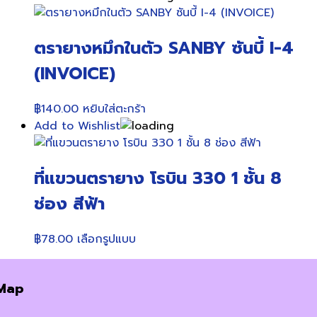
was:
is:
฿45.00.
฿39.00.
ตรายางหมึกในตัว SANBY ซันบี้ I-4
(INVOICE)
฿
140.00
หยิบใส่ตะกร้า
Add to Wishlist
ที่แขวนตรายาง โรบิน 330 1 ชั้น 8
ช่อง สีฟ้า
This
฿
78.00
เลือกรูปแบบ
product
has
Map
multiple
variants.