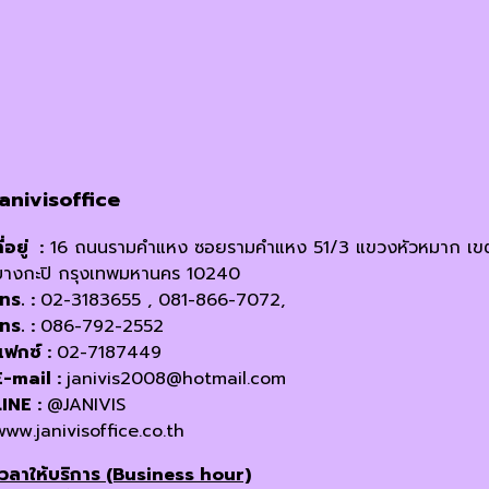
The
options
may
be
chosen
on
the
product
janivisoffice
page
ี่อยู่ :
16 ถนนรามคำแหง ซอยรามคำแหง 51/3 แขวงหัวหมาก เข
บางกะปิ กรุงเทพมหานคร 10240
โทร. :
02-3183655 , 081-866-7072,
โทร. :
086-792-2552
แฟกซ์ :
02-7187449
E-mail :
janivis2008@hotmail.com
LINE :
@JANIVIS
www.janivisoffice.co.th
เวลาให้บริการ (Business hour)