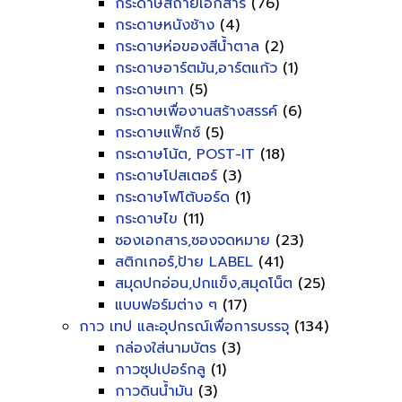
กระดาษสีถ่ายเอกสาร
(76)
กระดาษหนังช้าง
(4)
กระดาษห่อของสีน้ำตาล
(2)
กระดาษอาร์ตมัน,อาร์ตแก้ว
(1)
กระดาษเทา
(5)
กระดาษเพื่องานสร้างสรรค์
(6)
กระดาษแฟ็กซ์
(5)
กระดาษโน้ต, POST-IT
(18)
กระดาษโปสเตอร์
(3)
กระดาษโฟโต้บอร์ด
(1)
กระดาษไข
(11)
ซองเอกสาร,ซองจดหมาย
(23)
สติกเกอร์,ป้าย LABEL
(41)
สมุดปกอ่อน,ปกแข็ง,สมุดโน็ต
(25)
แบบฟอร์มต่าง ๆ
(17)
กาว เทป และอุปกรณ์เพื่อการบรรจุ
(134)
กล่องใส่นามบัตร
(3)
กาวซุปเปอร์กลู
(1)
กาวดินน้ำมัน
(3)