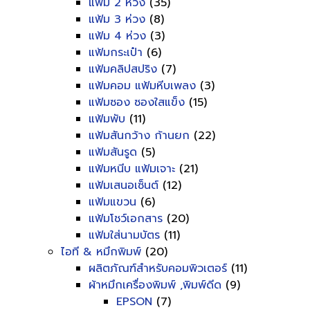
แฟ้ม 2 ห่วง
(35)
แฟ้ม 3 ห่วง
(8)
แฟ้ม 4 ห่วง
(3)
แฟ้มกระเป๋า
(6)
แฟ้มคลิปสปริง
(7)
แฟ้มคอม แฟ้มหีบเพลง
(3)
แฟ้มซอง ซองใสแข็ง
(15)
แฟ้มพับ
(11)
แฟ้มสันกว้าง ก้านยก
(22)
แฟ้มสันรูด
(5)
แฟ้มหนีบ แฟ้มเจาะ
(21)
แฟ้มเสนอเซ็นต์
(12)
แฟ้มแขวน
(6)
แฟ้มโชว์เอกสาร
(20)
แฟ้มใส่นามบัตร
(11)
ไอที & หมึกพิมพ์
(20)
ผลิตภัณฑ์สำหรับคอมพิวเตอร์
(11)
ผ้าหมึกเครื่องพิมพ์ ,พิมพ์ดีด
(9)
EPSON
(7)