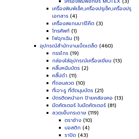
เครื่องพิมพ์อักษร MOTEX
(3)
เครื่องพิมพ์เช็ค,เครื่องปรุเช็ค,เครื่องปรุ
เอกสาร
(4)
เครื่องสแกนบาร์โค๊ต
(3)
โทรศัพท์
(1)
ไฟฉุกเฉิน
(1)
อุปกรณ์สำนักงานเบ็ดเตล็ด
(460)
กรรไกร
(19)
กล่องใส่อุปกรณ์เครื่องเขียน
(13)
คลิ๊บหนีบบัตร
(2)
คลิ๊ปดำ
(11)
ที่ถอนลวด
(10)
ที่เจาะรู ที่ตัดมุมบัตร
(21)
บัตรติดหน้าอก ป้ายคล้องคอ
(13)
มีดคัตเตอร์ ใบมีดคัตเตอร์
(81)
ลวดเย็บกระดาษ
(119)
ตราช้าง
(10)
บอสติก
(4)
ราปิด
(43)