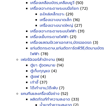
เครื่องเคลือบบัตร,เคลือบยูวี
(50)
เครื่องเจาะกระดาษระบบมือโยก
(72)
อะไหล่เหล็กเจาะ
(29)
เครื่องเจาะขนาดเล็ก
(16)
เครื่องเจาะขนาดใหญ่
(27)
เครื่องเจาะกระดาษระบบไฟฟ้า
(31)
เครื่องเย็บกระดาษไฟฟ้า
(21)
เครื่องแสตมป์เวลาเอกสาร,บัตรจอดรถ
(3)
แท่นตัดกระดาษ,แท่นตัดการ์ดพีวีซี,ตัดนามบัตร
ไฟฟ้า
(78)
เฟอร์นิเจอร์สำนักงาน
(66)
ตู้ยา ตู้จดหมาย
(14)
ตู้เก็บกุญแจ
(4)
ตู้เซฟ
(4)
เก้าอี้
(37)
โต๊ะทำงาน,โต๊ะพับ
(7)
แคนทีนและเครื่องมือช่าง
(52)
ผลิตภัณฑ์ทำความสะอาด
(33)
น้ำยาทำความสะอาด
(2)