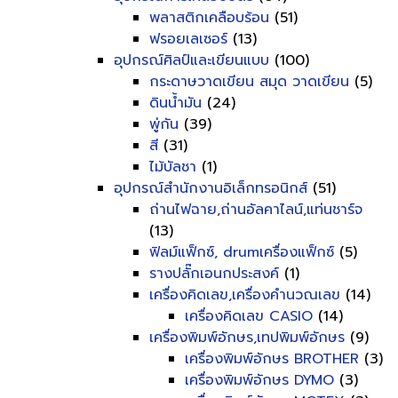
พลาสติกเคลือบร้อน
(51)
ฟรอยเลเซอร์
(13)
อุปกรณ์ศิลป์และเขียนแบบ
(100)
กระดาษวาดเขียน สมุด วาดเขียน
(5)
ดินน้ำมัน
(24)
พู่กัน
(39)
สี
(31)
ไม้บัลชา
(1)
อุปกรณ์สำนักงานอิเล็กทรอนิกส์
(51)
ถ่านไฟฉาย,ถ่านอัลคาไลน์,แท่นชาร์จ
(13)
ฟิลม์แฟ็กซ์, drumเครื่องแฟ็กซ์
(5)
รางปลั๊กเอนกประสงค์
(1)
เครื่องคิดเลข,เครื่องคำนวณเลข
(14)
เครื่องคิดเลข CASIO
(14)
เครื่องพิมพ์อักษร,เทปพิมพ์อักษร
(9)
เครื่องพิมพ์อักษร BROTHER
(3)
เครื่องพิมพ์อักษร DYMO
(3)