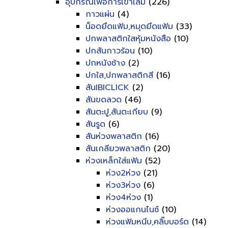
อุปกรณ์เพื่อการเข้าเล่ม
(226)
กาวแผ่น
(4)
น็อดยึดแฟ้ม,หมุดยึดแฟ้ม
(33)
ปกพลาสติกใสหุ้มหนังสือ
(10)
ปกสันกาวร้อน
(10)
ปกหนังช้าง
(2)
ปกใส,ปกพลาสติกสี
(16)
สันIBICLICK
(2)
สันขดลวด
(46)
สันตะปู,สันตะเกียบ
(9)
สันรูด
(6)
สันห่วงพลาสติก
(16)
สันเกลียวพลาสติก
(20)
ห่วงเหล็กใส่แฟ้ม
(52)
ห่วง2ห่วง
(21)
ห่วง3ห่วง
(6)
ห่วง4ห่วง
(1)
ห่วงออแกนไนซ์
(10)
ห่วงแฟ้มหนีบ,คลิ๊บบอร์ด
(14)