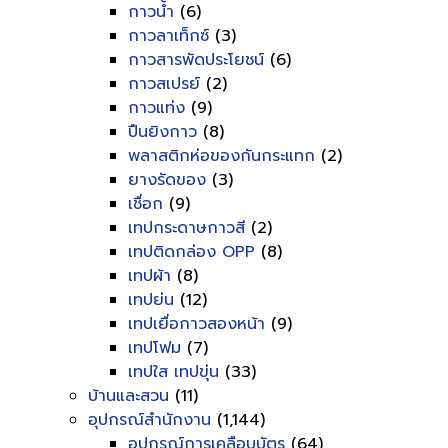
กาวน้ำ
(6)
กาวลาเท็กซ์
(3)
กาวสารพัดประโยชน์
(6)
กาวสเปรย์
(2)
กาวแท่ง
(9)
ปืนยิงกาว
(8)
พลาสติกห่อของกันกระแทก
(2)
ยางรัดของ
(3)
เชื่อก
(9)
เทปกระดาษกาวสี
(2)
เทปติดกล่อง OPP
(8)
เทปผ้า
(8)
เทปย่น
(12)
เทปเยื่อกาวสองหน้า
(9)
เทปโฟม
(7)
เทปใส เทปขุ่น
(33)
บ้านและสวน
(11)
อุปกรณ์สำนักงาน
(1,144)
อุปกรณ์การเคลือบบัตร
(64)