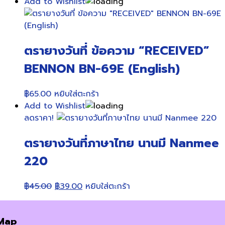
Add to Wishlist
ตรายางวันที่ ข้อความ “RECEIVED”
BENNON BN-69E (English)
฿
65.00
หยิบใส่ตะกร้า
Add to Wishlist
ลดราคา!
ตรายางวันที่ภาษาไทย นานมี Nanmee
220
Original
Current
฿
45.00
฿
39.00
หยิบใส่ตะกร้า
price
price
was:
is:
Map
฿45.00.
฿39.00.