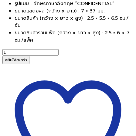
รูปแบบ : อักษรภาษาอังกฤษ “CONFIDENTIAL”
ขนาดแสดงผล (กว้าง x ยาว) : 7 × 37 มม.
ขนาดสินค้า (กว้าง x ยาว x สูง) : 2.5 × 5.5 × 6.5 ซม./
อัน
ขนาดสินค้ารวมแพ็ค (กว้าง x ยาว x สูง) : 2.5 × 6 x 7
ซม./แพ็ค
จำนวน
ตรายาง
หยิบใส่ตะกร้า
หมึก
ใน
ตัว
SANBY
ซัน
บี้
C-
13
(CONFIDENTIAL)
ชิ้น