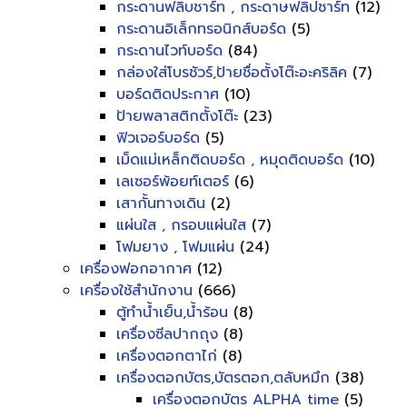
กระดานฟลิบชาร์ท , กระดาษฟลิปชาร์ท
(12)
กระดานอิเล็กทรอนิกส์บอร์ด
(5)
กระดานไวท์บอร์ด
(84)
กล่องใส่โบรชัวร์,ป้ายชื่อตั้งโต๊ะอะคริลิค
(7)
บอร์ดติดประกาศ
(10)
ป้ายพลาสติกตั้งโต๊ะ
(23)
ฟิวเจอร์บอร์ด
(5)
เม็ดแม่เหล็กติดบอร์ด , หมุดติดบอร์ด
(10)
เลเซอร์พ้อยท์เตอร์
(6)
เสากั้นทางเดิน
(2)
แผ่นใส , กรอบแผ่นใส
(7)
โฟมยาง , โฟมแผ่น
(24)
เครื่องฟอกอากาศ
(12)
เครื่องใช้สำนักงาน
(666)
ตู้ทำน้ำเย็น,น้ำร้อน
(8)
เครื่องซีลปากถุง
(8)
เครื่องตอกตาไก่
(8)
เครื่องตอกบัตร,บัตรตอก,ตลับหมึก
(38)
เครื่องตอกบัตร ALPHA time
(5)