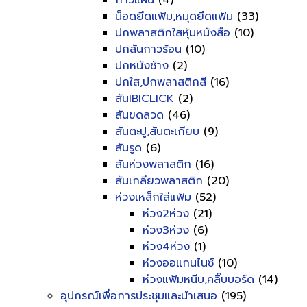
กาวแผ่น
(4)
น็อดยึดแฟ้ม,หมุดยึดแฟ้ม
(33)
ปกพลาสติกใสหุ้มหนังสือ
(10)
ปกสันกาวร้อน
(10)
ปกหนังช้าง
(2)
ปกใส,ปกพลาสติกสี
(16)
สันIBICLICK
(2)
สันขดลวด
(46)
สันตะปู,สันตะเกียบ
(9)
สันรูด
(6)
สันห่วงพลาสติก
(16)
สันเกลียวพลาสติก
(20)
ห่วงเหล็กใส่แฟ้ม
(52)
ห่วง2ห่วง
(21)
ห่วง3ห่วง
(6)
ห่วง4ห่วง
(1)
ห่วงออแกนไนซ์
(10)
ห่วงแฟ้มหนีบ,คลิ๊บบอร์ด
(14)
อุปกรณ์เพื่อการประชุมและนำเสนอ
(195)