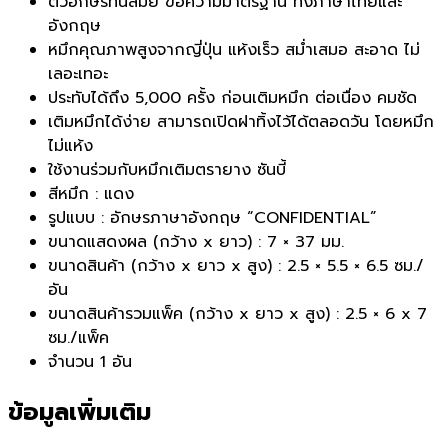
ตัวอักษรทันสมัย ข้อความมาตรฐาน ทั้งภาษาไทยและ
อังกฤษ
หมึกคุณภาพสูงจากญี่ปุ่น แห้งเร็ว สมํ่าเสมอ สะอาด ไม่
เลอะเทอะ
ประทับได้ถึง 5,000 ครั้ง ก่อนเติมหมึก ต่อเนื่อง คมชัด
เติมหมึกได้ง่าย สามารถเปิดฝาทิ้งไว้ได้ตลอดวัน โดยหมึก
ไม่แห้ง
ใช้งานร่วมกับหมึกเติมตรายาง ซันบี้
สีหมึก : แดง
รูปแบบ : อักษรภาษาอังกฤษ “CONFIDENTIAL”
ขนาดแสดงผล (กว้าง x ยาว) : 7 × 37 มม.
ขนาดสินค้า (กว้าง x ยาว x สูง) : 2.5 × 5.5 × 6.5 ซม./
อัน
ขนาดสินค้ารวมแพ็ค (กว้าง x ยาว x สูง) : 2.5 × 6 x 7
ซม./แพ็ค
จำนวน 1 อัน
ข้อมูลเพิ่มเติม