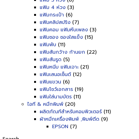
แฟ้ม 3 ห่วง
(8)
แฟ้ม 4 ห่วง
(3)
แฟ้มกระเป๋า
(6)
แฟ้มคลิปสปริง
(7)
แฟ้มคอม แฟ้มหีบเพลง
(3)
แฟ้มซอง ซองใสแข็ง
(15)
แฟ้มพับ
(11)
แฟ้มสันกว้าง ก้านยก
(22)
แฟ้มสันรูด
(5)
แฟ้มหนีบ แฟ้มเจาะ
(21)
แฟ้มเสนอเซ็นต์
(12)
แฟ้มแขวน
(6)
แฟ้มโชว์เอกสาร
(19)
แฟ้มใส่นามบัตร
(11)
ไอที & หมึกพิมพ์
(20)
ผลิตภัณฑ์สำหรับคอมพิวเตอร์
(11)
ผ้าหมึกเครื่องพิมพ์ ,พิมพ์ดีด
(9)
EPSON
(7)