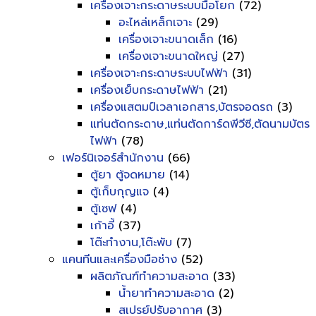
เครื่องเจาะกระดาษระบบมือโยก
(72)
อะไหล่เหล็กเจาะ
(29)
เครื่องเจาะขนาดเล็ก
(16)
เครื่องเจาะขนาดใหญ่
(27)
เครื่องเจาะกระดาษระบบไฟฟ้า
(31)
เครื่องเย็บกระดาษไฟฟ้า
(21)
เครื่องแสตมป์เวลาเอกสาร,บัตรจอดรถ
(3)
แท่นตัดกระดาษ,แท่นตัดการ์ดพีวีซี,ตัดนามบัตร
ไฟฟ้า
(78)
เฟอร์นิเจอร์สำนักงาน
(66)
ตู้ยา ตู้จดหมาย
(14)
ตู้เก็บกุญแจ
(4)
ตู้เซฟ
(4)
เก้าอี้
(37)
โต๊ะทำงาน,โต๊ะพับ
(7)
แคนทีนและเครื่องมือช่าง
(52)
ผลิตภัณฑ์ทำความสะอาด
(33)
น้ำยาทำความสะอาด
(2)
สเปรย์ปรับอากาศ
(3)