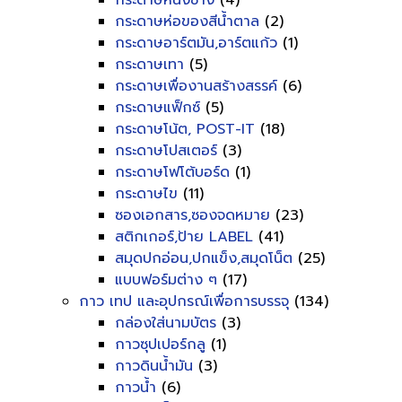
กระดาษหนังช้าง
(4)
กระดาษห่อของสีน้ำตาล
(2)
กระดาษอาร์ตมัน,อาร์ตแก้ว
(1)
กระดาษเทา
(5)
กระดาษเพื่องานสร้างสรรค์
(6)
กระดาษแฟ็กซ์
(5)
กระดาษโน้ต, POST-IT
(18)
กระดาษโปสเตอร์
(3)
กระดาษโฟโต้บอร์ด
(1)
กระดาษไข
(11)
ซองเอกสาร,ซองจดหมาย
(23)
สติกเกอร์,ป้าย LABEL
(41)
สมุดปกอ่อน,ปกแข็ง,สมุดโน็ต
(25)
แบบฟอร์มต่าง ๆ
(17)
กาว เทป และอุปกรณ์เพื่อการบรรจุ
(134)
กล่องใส่นามบัตร
(3)
กาวซุปเปอร์กลู
(1)
กาวดินน้ำมัน
(3)
กาวน้ำ
(6)