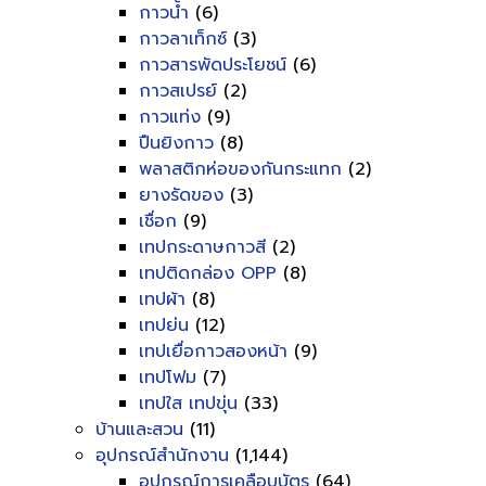
กาวน้ำ
(6)
กาวลาเท็กซ์
(3)
กาวสารพัดประโยชน์
(6)
กาวสเปรย์
(2)
กาวแท่ง
(9)
ปืนยิงกาว
(8)
พลาสติกห่อของกันกระแทก
(2)
ยางรัดของ
(3)
เชื่อก
(9)
เทปกระดาษกาวสี
(2)
เทปติดกล่อง OPP
(8)
เทปผ้า
(8)
เทปย่น
(12)
เทปเยื่อกาวสองหน้า
(9)
เทปโฟม
(7)
เทปใส เทปขุ่น
(33)
บ้านและสวน
(11)
อุปกรณ์สำนักงาน
(1,144)
อุปกรณ์การเคลือบบัตร
(64)