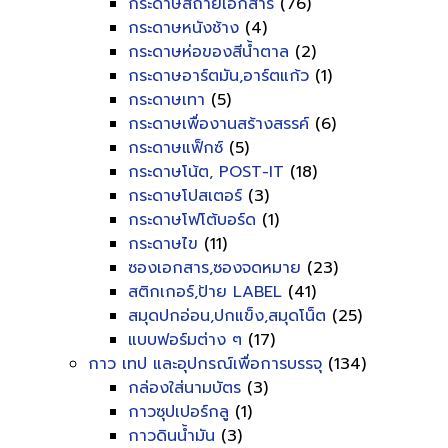
กระดาษสีถ่ายเอกสาร
(76)
กระดาษหนังช้าง
(4)
กระดาษห่อของสีน้ำตาล
(2)
กระดาษอาร์ตมัน,อาร์ตแก้ว
(1)
กระดาษเทา
(5)
กระดาษเพื่องานสร้างสรรค์
(6)
กระดาษแฟ็กซ์
(5)
กระดาษโน้ต, POST-IT
(18)
กระดาษโปสเตอร์
(3)
กระดาษโฟโต้บอร์ด
(1)
กระดาษไข
(11)
ซองเอกสาร,ซองจดหมาย
(23)
สติกเกอร์,ป้าย LABEL
(41)
สมุดปกอ่อน,ปกแข็ง,สมุดโน็ต
(25)
แบบฟอร์มต่าง ๆ
(17)
กาว เทป และอุปกรณ์เพื่อการบรรจุ
(134)
กล่องใส่นามบัตร
(3)
กาวซุปเปอร์กลู
(1)
กาวดินน้ำมัน
(3)