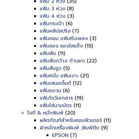
แฟ้ม 2 ห่วง
(35)
แฟ้ม 3 ห่วง
(8)
แฟ้ม 4 ห่วง
(3)
แฟ้มกระเป๋า
(6)
แฟ้มคลิปสปริง
(7)
แฟ้มคอม แฟ้มหีบเพลง
(3)
แฟ้มซอง ซองใสแข็ง
(15)
แฟ้มพับ
(11)
แฟ้มสันกว้าง ก้านยก
(22)
แฟ้มสันรูด
(5)
แฟ้มหนีบ แฟ้มเจาะ
(21)
แฟ้มเสนอเซ็นต์
(12)
แฟ้มแขวน
(6)
แฟ้มโชว์เอกสาร
(19)
แฟ้มใส่นามบัตร
(11)
ไอที & หมึกพิมพ์
(20)
ผลิตภัณฑ์สำหรับคอมพิวเตอร์
(11)
ผ้าหมึกเครื่องพิมพ์ ,พิมพ์ดีด
(9)
EPSON
(7)