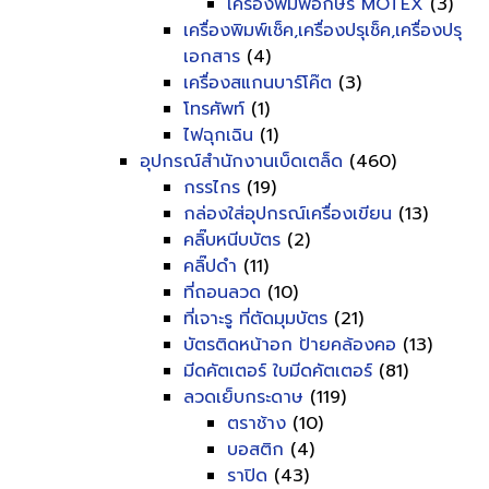
เครื่องพิมพ์อักษร MOTEX
(3)
เครื่องพิมพ์เช็ค,เครื่องปรุเช็ค,เครื่องปรุ
เอกสาร
(4)
เครื่องสแกนบาร์โค๊ต
(3)
โทรศัพท์
(1)
ไฟฉุกเฉิน
(1)
อุปกรณ์สำนักงานเบ็ดเตล็ด
(460)
กรรไกร
(19)
กล่องใส่อุปกรณ์เครื่องเขียน
(13)
คลิ๊บหนีบบัตร
(2)
คลิ๊ปดำ
(11)
ที่ถอนลวด
(10)
ที่เจาะรู ที่ตัดมุมบัตร
(21)
บัตรติดหน้าอก ป้ายคล้องคอ
(13)
มีดคัตเตอร์ ใบมีดคัตเตอร์
(81)
ลวดเย็บกระดาษ
(119)
ตราช้าง
(10)
บอสติก
(4)
ราปิด
(43)