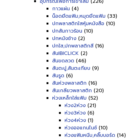
อุปกรณ์เพื่อการเข้าเล่ม
(226)
กาวแผ่น
(4)
น็อดยึดแฟ้ม,หมุดยึดแฟ้ม
(33)
ปกพลาสติกใสหุ้มหนังสือ
(10)
ปกสันกาวร้อน
(10)
ปกหนังช้าง
(2)
ปกใส,ปกพลาสติกสี
(16)
สันIBICLICK
(2)
สันขดลวด
(46)
สันตะปู,สันตะเกียบ
(9)
สันรูด
(6)
สันห่วงพลาสติก
(16)
สันเกลียวพลาสติก
(20)
ห่วงเหล็กใส่แฟ้ม
(52)
ห่วง2ห่วง
(21)
ห่วง3ห่วง
(6)
ห่วง4ห่วง
(1)
ห่วงออแกนไนซ์
(10)
ห่วงแฟ้มหนีบ,คลิ๊บบอร์ด
(14)