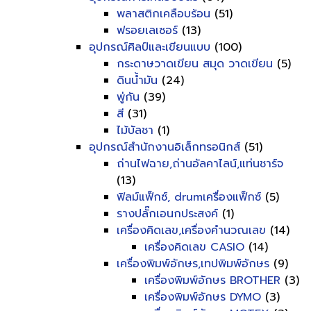
พลาสติกเคลือบร้อน
(51)
ฟรอยเลเซอร์
(13)
อุปกรณ์ศิลป์และเขียนแบบ
(100)
กระดาษวาดเขียน สมุด วาดเขียน
(5)
ดินน้ำมัน
(24)
พู่กัน
(39)
สี
(31)
ไม้บัลชา
(1)
อุปกรณ์สำนักงานอิเล็กทรอนิกส์
(51)
ถ่านไฟฉาย,ถ่านอัลคาไลน์,แท่นชาร์จ
(13)
ฟิลม์แฟ็กซ์, drumเครื่องแฟ็กซ์
(5)
รางปลั๊กเอนกประสงค์
(1)
เครื่องคิดเลข,เครื่องคำนวณเลข
(14)
เครื่องคิดเลข CASIO
(14)
เครื่องพิมพ์อักษร,เทปพิมพ์อักษร
(9)
เครื่องพิมพ์อักษร BROTHER
(3)
เครื่องพิมพ์อักษร DYMO
(3)