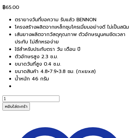
฿
65.00
ตรายางวันที่ขอความ รับแล้ว BENNON
โครงสร้างผลิตจากเหล็กชุบโครเมี่ยมอย่างดี ไม่เป็นสนิม
เส้นยางผลิตจากวัสดุคุณภาพ ตัวอักษรนูนคมชัดเวลา
ประทับ ไม่สึกหรอง่าย
ใช้สำหรับประทับตรา วัน เดือน ปี
ตัวอักษรสูง 2.3 ซ.ม.
ขนาดวันที่สูง 0.4 ซ.ม.
ขนาดสินค้า 4.8×7.9×3.8 ซม. (กxยxส)
น้ำหนัก 46 กรัม
จำนวน
ตรายาง
หยิบใส่ตะกร้า
วัน
ที่
(รับ
แล้ว)