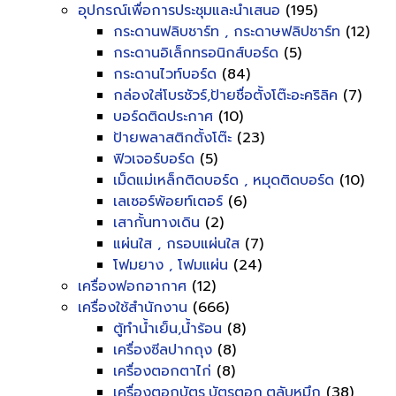
อุปกรณ์เพื่อการประชุมและนำเสนอ
(195)
กระดานฟลิบชาร์ท , กระดาษฟลิปชาร์ท
(12)
กระดานอิเล็กทรอนิกส์บอร์ด
(5)
กระดานไวท์บอร์ด
(84)
กล่องใส่โบรชัวร์,ป้ายชื่อตั้งโต๊ะอะคริลิค
(7)
บอร์ดติดประกาศ
(10)
ป้ายพลาสติกตั้งโต๊ะ
(23)
ฟิวเจอร์บอร์ด
(5)
เม็ดแม่เหล็กติดบอร์ด , หมุดติดบอร์ด
(10)
เลเซอร์พ้อยท์เตอร์
(6)
เสากั้นทางเดิน
(2)
แผ่นใส , กรอบแผ่นใส
(7)
โฟมยาง , โฟมแผ่น
(24)
เครื่องฟอกอากาศ
(12)
เครื่องใช้สำนักงาน
(666)
ตู้ทำน้ำเย็น,น้ำร้อน
(8)
เครื่องซีลปากถุง
(8)
เครื่องตอกตาไก่
(8)
เครื่องตอกบัตร,บัตรตอก,ตลับหมึก
(38)