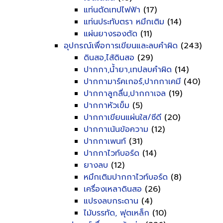
แท่นตัดเทปไฟฟ้า
(17)
แท่นประทับตรา หมึกเติม
(14)
แผ่นยางรองตัด
(11)
อุปกรณ์เพื่อการเขียนและลบคำผิด
(243)
ดินสอ,ไส้ดินสอ
(29)
ปากกา,น้ำยา,เทปลบคำผิด
(14)
ปากกามาร์คเกอร์,ปากกาเคมี
(40)
ปากกาลูกลื่น,ปากกาเจล
(19)
ปากกาหัวเข็ม
(5)
ปากกาเขียนแผ่นใส/ซีดี
(20)
ปากกาเน้นข้อความ
(12)
ปากกาเพนท์
(31)
ปากกาไวท์บอร์ด
(14)
ยางลบ
(12)
หมึกเติมปากกาไวท์บอร์ด
(8)
เครื่องเหลาดินสอ
(26)
แปรงลบกระดาน
(4)
ไม้บรรทัด, ฟุตเหล็ก
(10)