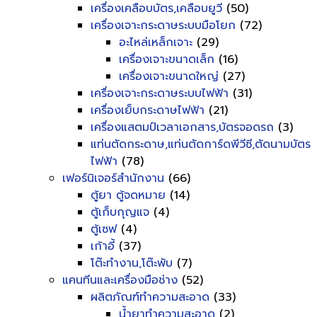
เครื่องเคลือบบัตร,เคลือบยูวี
(50)
เครื่องเจาะกระดาษระบบมือโยก
(72)
อะไหล่เหล็กเจาะ
(29)
เครื่องเจาะขนาดเล็ก
(16)
เครื่องเจาะขนาดใหญ่
(27)
เครื่องเจาะกระดาษระบบไฟฟ้า
(31)
เครื่องเย็บกระดาษไฟฟ้า
(21)
เครื่องแสตมป์เวลาเอกสาร,บัตรจอดรถ
(3)
แท่นตัดกระดาษ,แท่นตัดการ์ดพีวีซี,ตัดนามบัตร
ไฟฟ้า
(78)
เฟอร์นิเจอร์สำนักงาน
(66)
ตู้ยา ตู้จดหมาย
(14)
ตู้เก็บกุญแจ
(4)
ตู้เซฟ
(4)
เก้าอี้
(37)
โต๊ะทำงาน,โต๊ะพับ
(7)
แคนทีนและเครื่องมือช่าง
(52)
ผลิตภัณฑ์ทำความสะอาด
(33)
น้ำยาทำความสะอาด
(2)