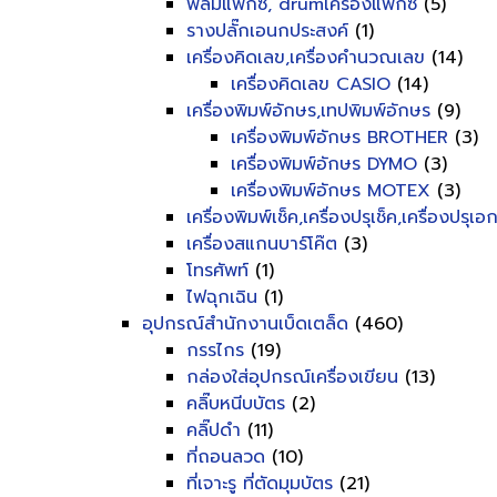
ฟิลม์แฟ็กซ์, drumเครื่องแฟ็กซ์
(5)
รางปลั๊กเอนกประสงค์
(1)
เครื่องคิดเลข,เครื่องคำนวณเลข
(14)
เครื่องคิดเลข CASIO
(14)
เครื่องพิมพ์อักษร,เทปพิมพ์อักษร
(9)
เครื่องพิมพ์อักษร BROTHER
(3)
เครื่องพิมพ์อักษร DYMO
(3)
เครื่องพิมพ์อักษร MOTEX
(3)
เครื่องพิมพ์เช็ค,เครื่องปรุเช็ค,เครื่องปรุเ
เครื่องสแกนบาร์โค๊ต
(3)
โทรศัพท์
(1)
ไฟฉุกเฉิน
(1)
อุปกรณ์สำนักงานเบ็ดเตล็ด
(460)
กรรไกร
(19)
กล่องใส่อุปกรณ์เครื่องเขียน
(13)
คลิ๊บหนีบบัตร
(2)
คลิ๊ปดำ
(11)
ที่ถอนลวด
(10)
ที่เจาะรู ที่ตัดมุมบัตร
(21)