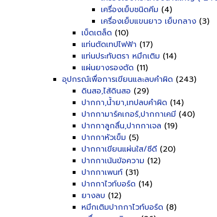
เครื่องเย็บชนิดคีม
(4)
เครื่องเย็บแขนยาว เย็บกลาง
(3)
เบ็ดเตล็ด
(10)
แท่นตัดเทปไฟฟ้า
(17)
แท่นประทับตรา หมึกเติม
(14)
แผ่นยางรองตัด
(11)
อุปกรณ์เพื่อการเขียนและลบคำผิด
(243)
ดินสอ,ไส้ดินสอ
(29)
ปากกา,น้ำยา,เทปลบคำผิด
(14)
ปากกามาร์คเกอร์,ปากกาเคมี
(40)
ปากกาลูกลื่น,ปากกาเจล
(19)
ปากกาหัวเข็ม
(5)
ปากกาเขียนแผ่นใส/ซีดี
(20)
ปากกาเน้นข้อความ
(12)
ปากกาเพนท์
(31)
ปากกาไวท์บอร์ด
(14)
ยางลบ
(12)
หมึกเติมปากกาไวท์บอร์ด
(8)