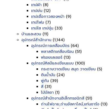
เทปผ้า
(8)
เทปย่น
(12)
เทปเยื่อกาวสองหน้า
(9)
เทปโฟม
(7)
เทปใส เทปขุ่น
(33)
บ้านและสวน
(11)
อุปกรณ์สำนักงาน
(1,144)
อุปกรณ์การเคลือบบัตร
(64)
พลาสติกเคลือบร้อน
(51)
ฟรอยเลเซอร์
(13)
อุปกรณ์ศิลป์และเขียนแบบ
(100)
กระดาษวาดเขียน สมุด วาดเขียน
(5)
ดินน้ำมัน
(24)
พู่กัน
(39)
สี
(31)
ไม้บัลชา
(1)
อุปกรณ์สำนักงานอิเล็กทรอนิกส์
(51)
ถ่านไฟฉาย,ถ่านอัลคาไลน์,แท่นชาร์จ
(13)