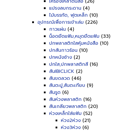
เครื่องเหลาดินสอ
(26)
แปรงลบกระดาน
(4)
ไม้บรรทัด, ฟุตเหล็ก
(10)
อุปกรณ์เพื่อการเข้าเล่ม
(226)
กาวแผ่น
(4)
น็อดยึดแฟ้ม,หมุดยึดแฟ้ม
(33)
ปกพลาสติกใสหุ้มหนังสือ
(10)
ปกสันกาวร้อน
(10)
ปกหนังช้าง
(2)
ปกใส,ปกพลาสติกสี
(16)
สันIBICLICK
(2)
สันขดลวด
(46)
สันตะปู,สันตะเกียบ
(9)
สันรูด
(6)
สันห่วงพลาสติก
(16)
สันเกลียวพลาสติก
(20)
ห่วงเหล็กใส่แฟ้ม
(52)
ห่วง2ห่วง
(21)
ห่วง3ห่วง
(6)