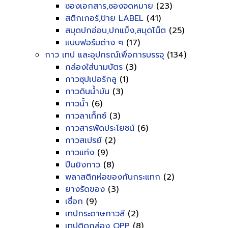
ซองเอกสาร,ซองจดหมาย
(23)
สติกเกอร์,ป้าย LABEL
(41)
สมุดปกอ่อน,ปกแข็ง,สมุดโน็ต
(25)
แบบฟอร์มต่าง ๆ
(17)
กาว เทป และอุปกรณ์เพื่อการบรรจุ
(134)
กล่องใส่นามบัตร
(3)
กาวซุปเปอร์กลู
(1)
กาวดินน้ำมัน
(3)
กาวน้ำ
(6)
กาวลาเท็กซ์
(3)
กาวสารพัดประโยชน์
(6)
กาวสเปรย์
(2)
กาวแท่ง
(9)
ปืนยิงกาว
(8)
พลาสติกห่อของกันกระแทก
(2)
ยางรัดของ
(3)
เชื่อก
(9)
เทปกระดาษกาวสี
(2)
เทปติดกล่อง OPP
(8)