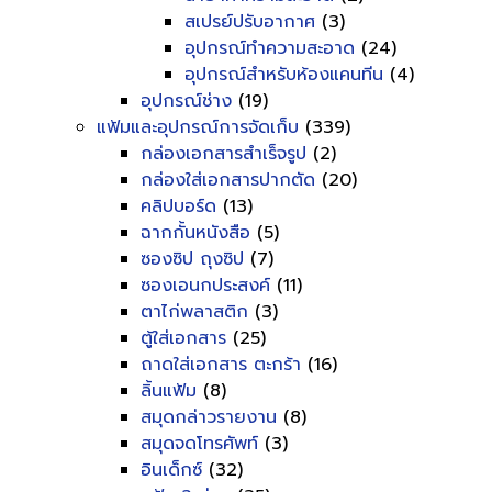
สเปรย์ปรับอากาศ
(3)
อุปกรณ์ทำความสะอาด
(24)
อุปกรณ์สำหรับห้องแคนทีน
(4)
อุปกรณ์ช่าง
(19)
แฟ้มและอุปกรณ์การจัดเก็บ
(339)
กล่องเอกสารสำเร็จรูป
(2)
กล่องใส่เอกสารปากตัด
(20)
คลิปบอร์ด
(13)
ฉากกั้นหนังสือ
(5)
ซองซิป ถุงซิป
(7)
ซองเอนกประสงค์
(11)
ตาไก่พลาสติก
(3)
ตู้ใส่เอกสาร
(25)
ถาดใส่เอกสาร ตะกร้า
(16)
ลิ้นแฟ้ม
(8)
สมุดกล่าวรายงาน
(8)
สมุดจดโทรศัพท์
(3)
อินเด็กซ์
(32)