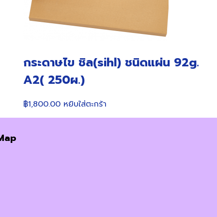
กระดาษไข ชิล(sihl) ชนิดแผ่น 92g.
A2( 250ผ.)
฿
1,800.00
หยิบใส่ตะกร้า
Map