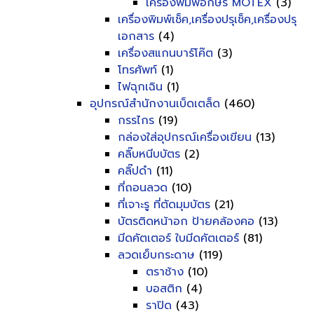
เครื่องพิมพ์อักษร MOTEX
(3)
เครื่องพิมพ์เช็ค,เครื่องปรุเช็ค,เครื่องปรุ
เอกสาร
(4)
เครื่องสแกนบาร์โค๊ต
(3)
โทรศัพท์
(1)
ไฟฉุกเฉิน
(1)
อุปกรณ์สำนักงานเบ็ดเตล็ด
(460)
กรรไกร
(19)
กล่องใส่อุปกรณ์เครื่องเขียน
(13)
คลิ๊บหนีบบัตร
(2)
คลิ๊ปดำ
(11)
ที่ถอนลวด
(10)
ที่เจาะรู ที่ตัดมุมบัตร
(21)
บัตรติดหน้าอก ป้ายคล้องคอ
(13)
มีดคัตเตอร์ ใบมีดคัตเตอร์
(81)
ลวดเย็บกระดาษ
(119)
ตราช้าง
(10)
บอสติก
(4)
ราปิด
(43)