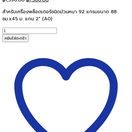
price
price
สำหรับเครื่องพล็อตเตอร์ชนิดม้วนหนา 92 แกรมขนาด 88
was:
is:
ซม.x45 ม. แกน 2″ (A0)
฿1,590.00.
฿1,500.00.
จำนวน
กระดาษ
หยิบใส่ตะกร้า
ไข
ชิล
ม้วน
92g.
A0
แกน
2นิ้ว(
88
ซม.x45
ม.)
ชิ้น