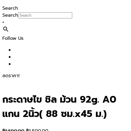
Search
Search
×
Follow Us
ลดราคา!
กระดาษไข ชิล ม้วน 92g. A0
แกน 2นิ้ว( 88 ซม.x45 ม.)
Original
Current
฿
1,590.00
฿
1,500.00