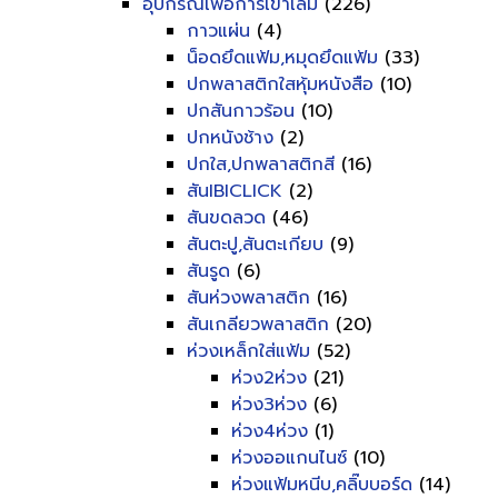
อุปกรณ์เพื่อการเข้าเล่ม
(226)
กาวแผ่น
(4)
น็อดยึดแฟ้ม,หมุดยึดแฟ้ม
(33)
ปกพลาสติกใสหุ้มหนังสือ
(10)
ปกสันกาวร้อน
(10)
ปกหนังช้าง
(2)
ปกใส,ปกพลาสติกสี
(16)
สันIBICLICK
(2)
สันขดลวด
(46)
สันตะปู,สันตะเกียบ
(9)
สันรูด
(6)
สันห่วงพลาสติก
(16)
สันเกลียวพลาสติก
(20)
ห่วงเหล็กใส่แฟ้ม
(52)
ห่วง2ห่วง
(21)
ห่วง3ห่วง
(6)
ห่วง4ห่วง
(1)
ห่วงออแกนไนซ์
(10)
ห่วงแฟ้มหนีบ,คลิ๊บบอร์ด
(14)