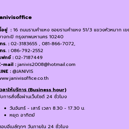
janivisoffice
ี่อยู่ :
16 ถนนรามคำแหง ซอยรามคำแหง 51/3 แขวงหัวหมาก เข
บางกะปิ กรุงเทพมหานคร 10240
โทร. :
02-3183655 , 081-866-7072,
โทร. :
086-792-2552
แฟกซ์ :
02-7187449
E-mail :
janivis2008@hotmail.com
LINE :
@JANIVIS
www.janivisoffice.co.th
เวลาให้บริการ (Business hour)
ับการสั่งซื้อผ่านเว็บไซต์ 24 ชั่วโมง
วันจันทร์ - เสาร์ เวลา 8.30 - 17.30 น.
หยุด อาทิตย์
ตอบอีเมล์ทุกๆ วันภายใน 24 ชั่วโมง