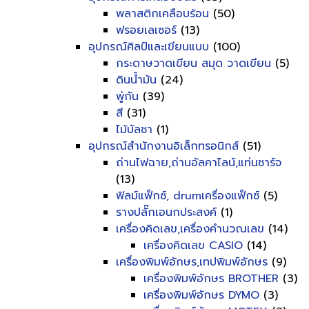
พลาสติกเคลือบร้อน
(50)
ฟรอยเลเซอร์
(13)
อุปกรณ์ศิลป์และเขียนแบบ
(100)
กระดาษวาดเขียน สมุด วาดเขียน
(5)
ดินน้ำมัน
(24)
พู่กัน
(39)
สี
(31)
ไม้บัลชา
(1)
อุปกรณ์สำนักงานอิเล็กทรอนิกส์
(51)
ถ่านไฟฉาย,ถ่านอัลคาไลน์,แท่นชาร์จ
(13)
ฟิลม์แฟ็กซ์, drumเครื่องแฟ็กซ์
(5)
รางปลั๊กเอนกประสงค์
(1)
เครื่องคิดเลข,เครื่องคำนวณเลข
(14)
เครื่องคิดเลข CASIO
(14)
เครื่องพิมพ์อักษร,เทปพิมพ์อักษร
(9)
เครื่องพิมพ์อักษร BROTHER
(3)
เครื่องพิมพ์อักษร DYMO
(3)