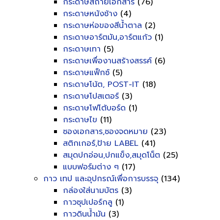
กระดาษสีถ่ายเอกสาร
(76)
กระดาษหนังช้าง
(4)
กระดาษห่อของสีน้ำตาล
(2)
กระดาษอาร์ตมัน,อาร์ตแก้ว
(1)
กระดาษเทา
(5)
กระดาษเพื่องานสร้างสรรค์
(6)
กระดาษแฟ็กซ์
(5)
กระดาษโน้ต, POST-IT
(18)
กระดาษโปสเตอร์
(3)
กระดาษโฟโต้บอร์ด
(1)
กระดาษไข
(11)
ซองเอกสาร,ซองจดหมาย
(23)
สติกเกอร์,ป้าย LABEL
(41)
สมุดปกอ่อน,ปกแข็ง,สมุดโน็ต
(25)
แบบฟอร์มต่าง ๆ
(17)
กาว เทป และอุปกรณ์เพื่อการบรรจุ
(134)
กล่องใส่นามบัตร
(3)
กาวซุปเปอร์กลู
(1)
กาวดินน้ำมัน
(3)