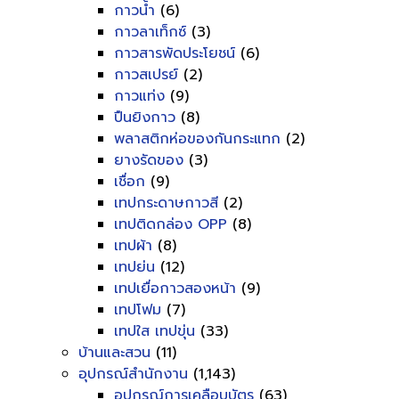
กาวน้ำ
(6)
กาวลาเท็กซ์
(3)
กาวสารพัดประโยชน์
(6)
กาวสเปรย์
(2)
กาวแท่ง
(9)
ปืนยิงกาว
(8)
พลาสติกห่อของกันกระแทก
(2)
ยางรัดของ
(3)
เชื่อก
(9)
เทปกระดาษกาวสี
(2)
เทปติดกล่อง OPP
(8)
เทปผ้า
(8)
เทปย่น
(12)
เทปเยื่อกาวสองหน้า
(9)
เทปโฟม
(7)
เทปใส เทปขุ่น
(33)
บ้านและสวน
(11)
อุปกรณ์สำนักงาน
(1,143)
อุปกรณ์การเคลือบบัตร
(63)