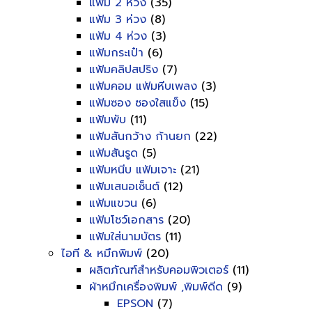
แฟ้ม 2 ห่วง
(35)
แฟ้ม 3 ห่วง
(8)
แฟ้ม 4 ห่วง
(3)
แฟ้มกระเป๋า
(6)
แฟ้มคลิปสปริง
(7)
แฟ้มคอม แฟ้มหีบเพลง
(3)
แฟ้มซอง ซองใสแข็ง
(15)
แฟ้มพับ
(11)
แฟ้มสันกว้าง ก้านยก
(22)
แฟ้มสันรูด
(5)
แฟ้มหนีบ แฟ้มเจาะ
(21)
แฟ้มเสนอเซ็นต์
(12)
แฟ้มแขวน
(6)
แฟ้มโชว์เอกสาร
(20)
แฟ้มใส่นามบัตร
(11)
ไอที & หมึกพิมพ์
(20)
ผลิตภัณฑ์สำหรับคอมพิวเตอร์
(11)
ผ้าหมึกเครื่องพิมพ์ ,พิมพ์ดีด
(9)
EPSON
(7)