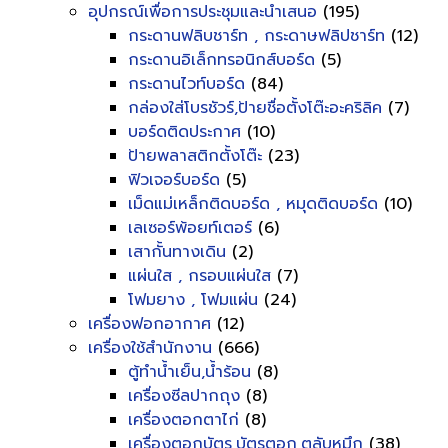
อุปกรณ์เพื่อการประชุมและนำเสนอ
(195)
กระดานฟลิบชาร์ท , กระดาษฟลิปชาร์ท
(12)
กระดานอิเล็กทรอนิกส์บอร์ด
(5)
กระดานไวท์บอร์ด
(84)
กล่องใส่โบรชัวร์,ป้ายชื่อตั้งโต๊ะอะคริลิค
(7)
บอร์ดติดประกาศ
(10)
ป้ายพลาสติกตั้งโต๊ะ
(23)
ฟิวเจอร์บอร์ด
(5)
เม็ดแม่เหล็กติดบอร์ด , หมุดติดบอร์ด
(10)
เลเซอร์พ้อยท์เตอร์
(6)
เสากั้นทางเดิน
(2)
แผ่นใส , กรอบแผ่นใส
(7)
โฟมยาง , โฟมแผ่น
(24)
เครื่องฟอกอากาศ
(12)
เครื่องใช้สำนักงาน
(666)
ตู้ทำน้ำเย็น,น้ำร้อน
(8)
เครื่องซีลปากถุง
(8)
เครื่องตอกตาไก่
(8)
เครื่องตอกบัตร,บัตรตอก,ตลับหมึก
(38)