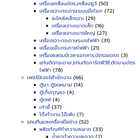
เครื่องเคลือบบัตร,เคลือบยูวี
(50)
เครื่องเจาะกระดาษระบบมือโยก
(72)
อะไหล่เหล็กเจาะ
(29)
เครื่องเจาะขนาดเล็ก
(16)
เครื่องเจาะขนาดใหญ่
(27)
เครื่องเจาะกระดาษระบบไฟฟ้า
(31)
เครื่องเย็บกระดาษไฟฟ้า
(21)
เครื่องแสตมป์เวลาเอกสาร,บัตรจอดรถ
(3)
แท่นตัดกระดาษ,แท่นตัดการ์ดพีวีซี,ตัดนามบัตร
ไฟฟ้า
(78)
เฟอร์นิเจอร์สำนักงาน
(66)
ตู้ยา ตู้จดหมาย
(14)
ตู้เก็บกุญแจ
(4)
ตู้เซฟ
(4)
เก้าอี้
(37)
โต๊ะทำงาน,โต๊ะพับ
(7)
แคนทีนและเครื่องมือช่าง
(52)
ผลิตภัณฑ์ทำความสะอาด
(33)
น้ำยาทำความสะอาด
(2)