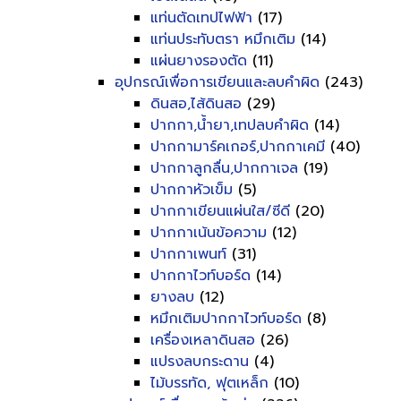
แท่นตัดเทปไฟฟ้า
(17)
แท่นประทับตรา หมึกเติม
(14)
แผ่นยางรองตัด
(11)
อุปกรณ์เพื่อการเขียนและลบคำผิด
(243)
ดินสอ,ไส้ดินสอ
(29)
ปากกา,น้ำยา,เทปลบคำผิด
(14)
ปากกามาร์คเกอร์,ปากกาเคมี
(40)
ปากกาลูกลื่น,ปากกาเจล
(19)
ปากกาหัวเข็ม
(5)
ปากกาเขียนแผ่นใส/ซีดี
(20)
ปากกาเน้นข้อความ
(12)
ปากกาเพนท์
(31)
ปากกาไวท์บอร์ด
(14)
ยางลบ
(12)
หมึกเติมปากกาไวท์บอร์ด
(8)
เครื่องเหลาดินสอ
(26)
แปรงลบกระดาน
(4)
ไม้บรรทัด, ฟุตเหล็ก
(10)