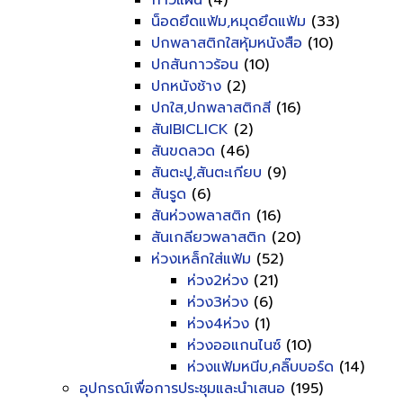
กาวแผ่น
(4)
น็อดยึดแฟ้ม,หมุดยึดแฟ้ม
(33)
ปกพลาสติกใสหุ้มหนังสือ
(10)
ปกสันกาวร้อน
(10)
ปกหนังช้าง
(2)
ปกใส,ปกพลาสติกสี
(16)
สันIBICLICK
(2)
สันขดลวด
(46)
สันตะปู,สันตะเกียบ
(9)
สันรูด
(6)
สันห่วงพลาสติก
(16)
สันเกลียวพลาสติก
(20)
ห่วงเหล็กใส่แฟ้ม
(52)
ห่วง2ห่วง
(21)
ห่วง3ห่วง
(6)
ห่วง4ห่วง
(1)
ห่วงออแกนไนซ์
(10)
ห่วงแฟ้มหนีบ,คลิ๊บบอร์ด
(14)
อุปกรณ์เพื่อการประชุมและนำเสนอ
(195)