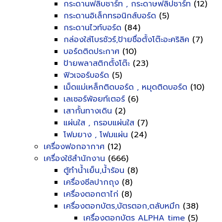
กระดานฟลิบชาร์ท , กระดาษฟลิปชาร์ท
(12)
กระดานอิเล็กทรอนิกส์บอร์ด
(5)
กระดานไวท์บอร์ด
(84)
กล่องใส่โบรชัวร์,ป้ายชื่อตั้งโต๊ะอะคริลิค
(7)
บอร์ดติดประกาศ
(10)
ป้ายพลาสติกตั้งโต๊ะ
(23)
ฟิวเจอร์บอร์ด
(5)
เม็ดแม่เหล็กติดบอร์ด , หมุดติดบอร์ด
(10)
เลเซอร์พ้อยท์เตอร์
(6)
เสากั้นทางเดิน
(2)
แผ่นใส , กรอบแผ่นใส
(7)
โฟมยาง , โฟมแผ่น
(24)
เครื่องฟอกอากาศ
(12)
เครื่องใช้สำนักงาน
(666)
ตู้ทำน้ำเย็น,น้ำร้อน
(8)
เครื่องซีลปากถุง
(8)
เครื่องตอกตาไก่
(8)
เครื่องตอกบัตร,บัตรตอก,ตลับหมึก
(38)
เครื่องตอกบัตร ALPHA time
(5)