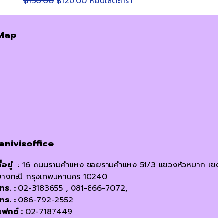
Original
Current
฿
130.00
฿
120.00
หยิบใส่ตะกร้า
price
price
was:
is:
Map
฿130.00.
฿120.00.
janivisoffice
ี่อยู่ :
16 ถนนรามคำแหง ซอยรามคำแหง 51/3 แขวงหัวหมาก เข
บางกะปิ กรุงเทพมหานคร 10240
โทร. :
02-3183655 , 081-866-7072,
โทร. :
086-792-2552
แฟกซ์ :
02-7187449