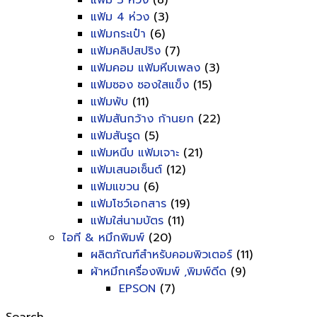
แฟ้ม 3 ห่วง
(8)
แฟ้ม 4 ห่วง
(3)
แฟ้มกระเป๋า
(6)
แฟ้มคลิปสปริง
(7)
แฟ้มคอม แฟ้มหีบเพลง
(3)
แฟ้มซอง ซองใสแข็ง
(15)
แฟ้มพับ
(11)
แฟ้มสันกว้าง ก้านยก
(22)
แฟ้มสันรูด
(5)
แฟ้มหนีบ แฟ้มเจาะ
(21)
แฟ้มเสนอเซ็นต์
(12)
แฟ้มแขวน
(6)
แฟ้มโชว์เอกสาร
(19)
แฟ้มใส่นามบัตร
(11)
ไอที & หมึกพิมพ์
(20)
ผลิตภัณฑ์สำหรับคอมพิวเตอร์
(11)
ผ้าหมึกเครื่องพิมพ์ ,พิมพ์ดีด
(9)
EPSON
(7)