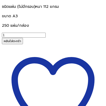
ชนิดแผ่น (ไม่มีกรอบ)หนา 112 แกรม
ขนาด A3
250 แผ่น/กล่อง
จำนวน
กระดาษ
หยิบใส่ตะกร้า
ไข
ชิล
แผ่น
ไม่มี
กรอบ
112g.A3(กล่อง250แผ่น)
ชิ้น