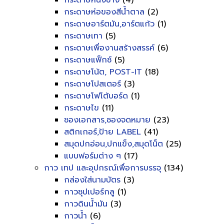
กระดาษหนังช้าง
(4)
กระดาษห่อของสีน้ำตาล
(2)
กระดาษอาร์ตมัน,อาร์ตแก้ว
(1)
กระดาษเทา
(5)
กระดาษเพื่องานสร้างสรรค์
(6)
กระดาษแฟ็กซ์
(5)
กระดาษโน้ต, POST-IT
(18)
กระดาษโปสเตอร์
(3)
กระดาษโฟโต้บอร์ด
(1)
กระดาษไข
(11)
ซองเอกสาร,ซองจดหมาย
(23)
สติกเกอร์,ป้าย LABEL
(41)
สมุดปกอ่อน,ปกแข็ง,สมุดโน็ต
(25)
แบบฟอร์มต่าง ๆ
(17)
กาว เทป และอุปกรณ์เพื่อการบรรจุ
(134)
กล่องใส่นามบัตร
(3)
กาวซุปเปอร์กลู
(1)
กาวดินน้ำมัน
(3)
กาวน้ำ
(6)