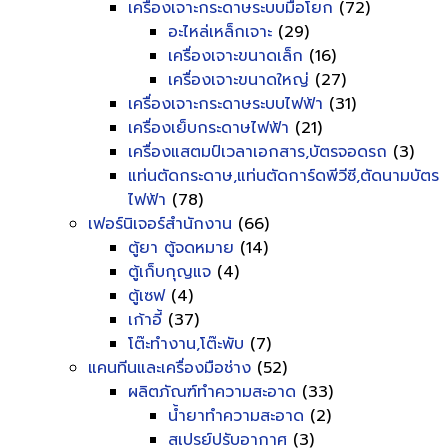
เครื่องเจาะกระดาษระบบมือโยก
(72)
อะไหล่เหล็กเจาะ
(29)
เครื่องเจาะขนาดเล็ก
(16)
เครื่องเจาะขนาดใหญ่
(27)
เครื่องเจาะกระดาษระบบไฟฟ้า
(31)
เครื่องเย็บกระดาษไฟฟ้า
(21)
เครื่องแสตมป์เวลาเอกสาร,บัตรจอดรถ
(3)
แท่นตัดกระดาษ,แท่นตัดการ์ดพีวีซี,ตัดนามบัตร
ไฟฟ้า
(78)
เฟอร์นิเจอร์สำนักงาน
(66)
ตู้ยา ตู้จดหมาย
(14)
ตู้เก็บกุญแจ
(4)
ตู้เซฟ
(4)
เก้าอี้
(37)
โต๊ะทำงาน,โต๊ะพับ
(7)
แคนทีนและเครื่องมือช่าง
(52)
ผลิตภัณฑ์ทำความสะอาด
(33)
น้ำยาทำความสะอาด
(2)
สเปรย์ปรับอากาศ
(3)