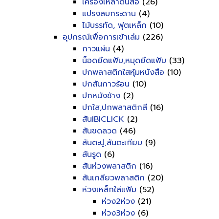
เครื่องเหลาดินสอ
(26)
แปรงลบกระดาน
(4)
ไม้บรรทัด, ฟุตเหล็ก
(10)
อุปกรณ์เพื่อการเข้าเล่ม
(226)
กาวแผ่น
(4)
น็อดยึดแฟ้ม,หมุดยึดแฟ้ม
(33)
ปกพลาสติกใสหุ้มหนังสือ
(10)
ปกสันกาวร้อน
(10)
ปกหนังช้าง
(2)
ปกใส,ปกพลาสติกสี
(16)
สันIBICLICK
(2)
สันขดลวด
(46)
สันตะปู,สันตะเกียบ
(9)
สันรูด
(6)
สันห่วงพลาสติก
(16)
สันเกลียวพลาสติก
(20)
ห่วงเหล็กใส่แฟ้ม
(52)
ห่วง2ห่วง
(21)
ห่วง3ห่วง
(6)