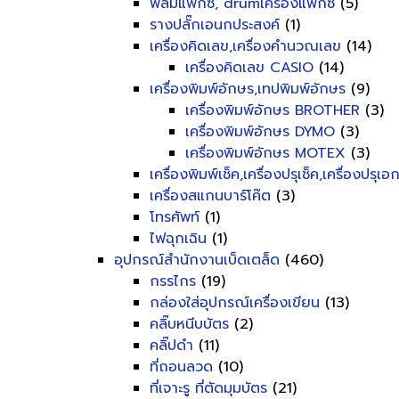
ฟิลม์แฟ็กซ์, drumเครื่องแฟ็กซ์
(5)
รางปลั๊กเอนกประสงค์
(1)
เครื่องคิดเลข,เครื่องคำนวณเลข
(14)
เครื่องคิดเลข CASIO
(14)
เครื่องพิมพ์อักษร,เทปพิมพ์อักษร
(9)
เครื่องพิมพ์อักษร BROTHER
(3)
เครื่องพิมพ์อักษร DYMO
(3)
เครื่องพิมพ์อักษร MOTEX
(3)
เครื่องพิมพ์เช็ค,เครื่องปรุเช็ค,เครื่องปรุเ
เครื่องสแกนบาร์โค๊ต
(3)
โทรศัพท์
(1)
ไฟฉุกเฉิน
(1)
อุปกรณ์สำนักงานเบ็ดเตล็ด
(460)
กรรไกร
(19)
กล่องใส่อุปกรณ์เครื่องเขียน
(13)
คลิ๊บหนีบบัตร
(2)
คลิ๊ปดำ
(11)
ที่ถอนลวด
(10)
ที่เจาะรู ที่ตัดมุมบัตร
(21)