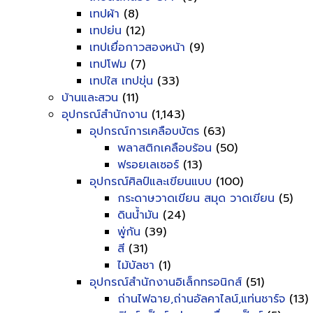
เทปผ้า
(8)
เทปย่น
(12)
เทปเยื่อกาวสองหน้า
(9)
เทปโฟม
(7)
เทปใส เทปขุ่น
(33)
บ้านและสวน
(11)
อุปกรณ์สำนักงาน
(1,143)
อุปกรณ์การเคลือบบัตร
(63)
พลาสติกเคลือบร้อน
(50)
ฟรอยเลเซอร์
(13)
อุปกรณ์ศิลป์และเขียนแบบ
(100)
กระดาษวาดเขียน สมุด วาดเขียน
(5)
ดินน้ำมัน
(24)
พู่กัน
(39)
สี
(31)
ไม้บัลชา
(1)
อุปกรณ์สำนักงานอิเล็กทรอนิกส์
(51)
ถ่านไฟฉาย,ถ่านอัลคาไลน์,แท่นชาร์จ
(13)