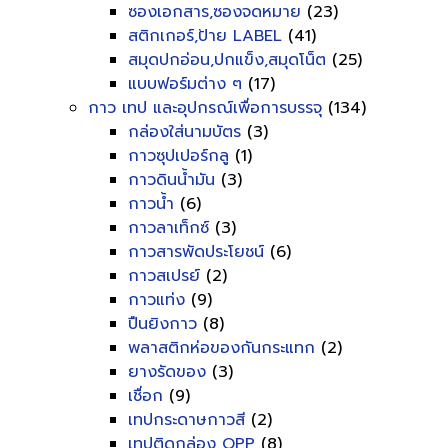
ซองเอกสาร,ซองจดหมาย
(23)
สติกเกอร์,ป้าย LABEL
(41)
สมุดปกอ่อน,ปกแข็ง,สมุดโน็ต
(25)
แบบฟอร์มต่าง ๆ
(17)
กาว เทป และอุปกรณ์เพื่อการบรรจุ
(134)
กล่องใส่นามบัตร
(3)
กาวซุปเปอร์กลู
(1)
กาวดินน้ำมัน
(3)
กาวน้ำ
(6)
กาวลาเท็กซ์
(3)
กาวสารพัดประโยชน์
(6)
กาวสเปรย์
(2)
กาวแท่ง
(9)
ปืนยิงกาว
(8)
พลาสติกห่อของกันกระแทก
(2)
ยางรัดของ
(3)
เชื่อก
(9)
เทปกระดาษกาวสี
(2)
เทปติดกล่อง OPP
(8)