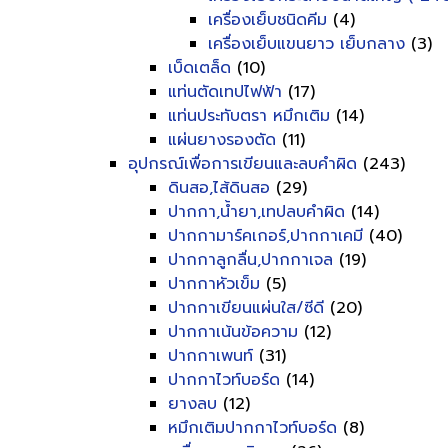
เครื่องเย็บชนิดคีม
(4)
เครื่องเย็บแขนยาว เย็บกลาง
(3)
เบ็ดเตล็ด
(10)
แท่นตัดเทปไฟฟ้า
(17)
แท่นประทับตรา หมึกเติม
(14)
แผ่นยางรองตัด
(11)
อุปกรณ์เพื่อการเขียนและลบคำผิด
(243)
ดินสอ,ไส้ดินสอ
(29)
ปากกา,น้ำยา,เทปลบคำผิด
(14)
ปากกามาร์คเกอร์,ปากกาเคมี
(40)
ปากกาลูกลื่น,ปากกาเจล
(19)
ปากกาหัวเข็ม
(5)
ปากกาเขียนแผ่นใส/ซีดี
(20)
ปากกาเน้นข้อความ
(12)
ปากกาเพนท์
(31)
ปากกาไวท์บอร์ด
(14)
ยางลบ
(12)
หมึกเติมปากกาไวท์บอร์ด
(8)