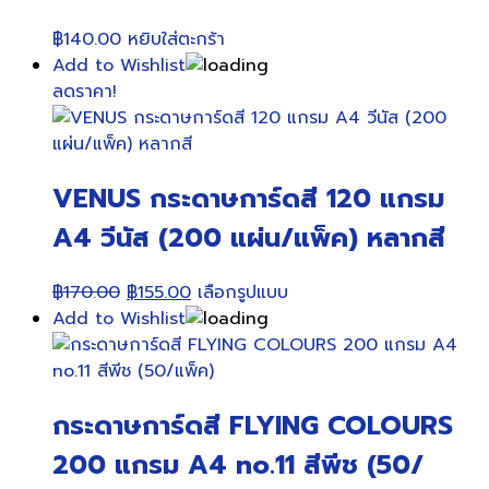
฿
140.00
หยิบใส่ตะกร้า
Add to Wishlist
ลดราคา!
VENUS กระดาษการ์ดสี 120 แกรม
A4 วีนัส (200 แผ่น/แพ็ค) หลากสี
Original
Current
This
฿
170.00
฿
155.00
เลือกรูปแบบ
price
price
product
Add to Wishlist
was:
is:
has
฿170.00.
฿155.00.
multiple
variants.
กระดาษการ์ดสี FLYING COLOURS
The
options
200 แกรม A4 no.11 สีพีช (50/
may