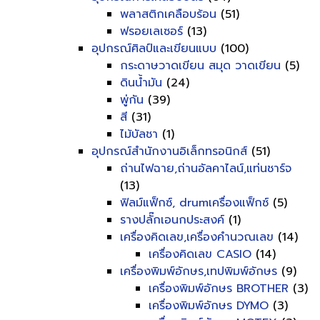
พลาสติกเคลือบร้อน
(51)
ฟรอยเลเซอร์
(13)
อุปกรณ์ศิลป์และเขียนแบบ
(100)
กระดาษวาดเขียน สมุด วาดเขียน
(5)
ดินน้ำมัน
(24)
พู่กัน
(39)
สี
(31)
ไม้บัลชา
(1)
อุปกรณ์สำนักงานอิเล็กทรอนิกส์
(51)
ถ่านไฟฉาย,ถ่านอัลคาไลน์,แท่นชาร์จ
(13)
ฟิลม์แฟ็กซ์, drumเครื่องแฟ็กซ์
(5)
รางปลั๊กเอนกประสงค์
(1)
เครื่องคิดเลข,เครื่องคำนวณเลข
(14)
เครื่องคิดเลข CASIO
(14)
เครื่องพิมพ์อักษร,เทปพิมพ์อักษร
(9)
เครื่องพิมพ์อักษร BROTHER
(3)
เครื่องพิมพ์อักษร DYMO
(3)