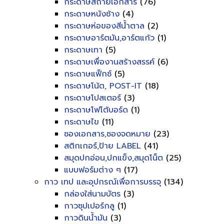
กระดาษสีถ่ายเอกสาร
(76)
กระดาษหนังช้าง
(4)
กระดาษห่อของสีน้ำตาล
(2)
กระดาษอาร์ตมัน,อาร์ตแก้ว
(1)
กระดาษเทา
(5)
กระดาษเพื่องานสร้างสรรค์
(6)
กระดาษแฟ็กซ์
(5)
กระดาษโน้ต, POST-IT
(18)
กระดาษโปสเตอร์
(3)
กระดาษโฟโต้บอร์ด
(1)
กระดาษไข
(11)
ซองเอกสาร,ซองจดหมาย
(23)
สติกเกอร์,ป้าย LABEL
(41)
สมุดปกอ่อน,ปกแข็ง,สมุดโน็ต
(25)
แบบฟอร์มต่าง ๆ
(17)
กาว เทป และอุปกรณ์เพื่อการบรรจุ
(134)
กล่องใส่นามบัตร
(3)
กาวซุปเปอร์กลู
(1)
กาวดินน้ำมัน
(3)