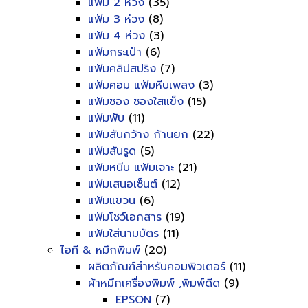
แฟ้ม 2 ห่วง
(35)
แฟ้ม 3 ห่วง
(8)
แฟ้ม 4 ห่วง
(3)
แฟ้มกระเป๋า
(6)
แฟ้มคลิปสปริง
(7)
แฟ้มคอม แฟ้มหีบเพลง
(3)
แฟ้มซอง ซองใสแข็ง
(15)
แฟ้มพับ
(11)
แฟ้มสันกว้าง ก้านยก
(22)
แฟ้มสันรูด
(5)
แฟ้มหนีบ แฟ้มเจาะ
(21)
แฟ้มเสนอเซ็นต์
(12)
แฟ้มแขวน
(6)
แฟ้มโชว์เอกสาร
(19)
แฟ้มใส่นามบัตร
(11)
ไอที & หมึกพิมพ์
(20)
ผลิตภัณฑ์สำหรับคอมพิวเตอร์
(11)
ผ้าหมึกเครื่องพิมพ์ ,พิมพ์ดีด
(9)
EPSON
(7)