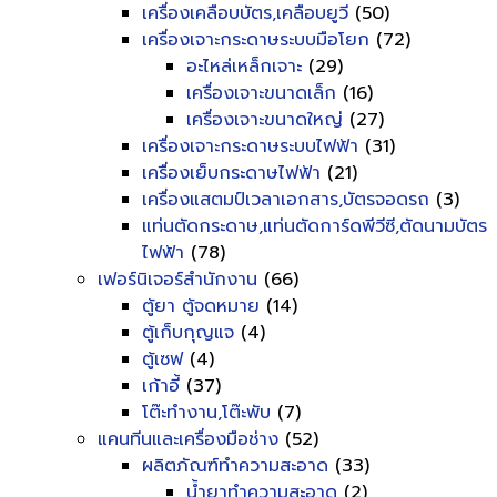
เครื่องเคลือบบัตร,เคลือบยูวี
(50)
เครื่องเจาะกระดาษระบบมือโยก
(72)
อะไหล่เหล็กเจาะ
(29)
เครื่องเจาะขนาดเล็ก
(16)
เครื่องเจาะขนาดใหญ่
(27)
เครื่องเจาะกระดาษระบบไฟฟ้า
(31)
เครื่องเย็บกระดาษไฟฟ้า
(21)
เครื่องแสตมป์เวลาเอกสาร,บัตรจอดรถ
(3)
แท่นตัดกระดาษ,แท่นตัดการ์ดพีวีซี,ตัดนามบัตร
ไฟฟ้า
(78)
เฟอร์นิเจอร์สำนักงาน
(66)
ตู้ยา ตู้จดหมาย
(14)
ตู้เก็บกุญแจ
(4)
ตู้เซฟ
(4)
เก้าอี้
(37)
โต๊ะทำงาน,โต๊ะพับ
(7)
แคนทีนและเครื่องมือช่าง
(52)
ผลิตภัณฑ์ทำความสะอาด
(33)
น้ำยาทำความสะอาด
(2)