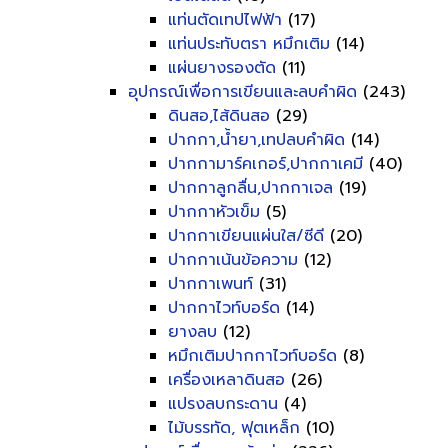
แท่นตัดเทปไฟฟ้า
(17)
แท่นประทับตรา หมึกเติม
(14)
แผ่นยางรองตัด
(11)
อุปกรณ์เพื่อการเขียนและลบคำผิด
(243)
ดินสอ,ไส้ดินสอ
(29)
ปากกา,น้ำยา,เทปลบคำผิด
(14)
ปากกามาร์คเกอร์,ปากกาเคมี
(40)
ปากกาลูกลื่น,ปากกาเจล
(19)
ปากกาหัวเข็ม
(5)
ปากกาเขียนแผ่นใส/ซีดี
(20)
ปากกาเน้นข้อความ
(12)
ปากกาเพนท์
(31)
ปากกาไวท์บอร์ด
(14)
ยางลบ
(12)
หมึกเติมปากกาไวท์บอร์ด
(8)
เครื่องเหลาดินสอ
(26)
แปรงลบกระดาน
(4)
ไม้บรรทัด, ฟุตเหล็ก
(10)