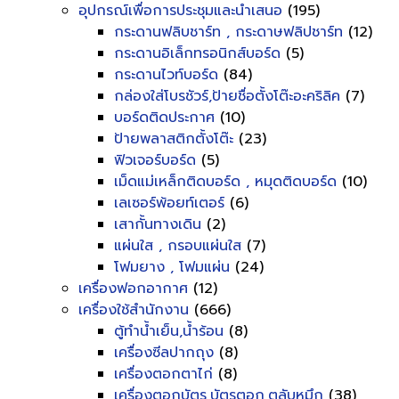
อุปกรณ์เพื่อการประชุมและนำเสนอ
(195)
กระดานฟลิบชาร์ท , กระดาษฟลิปชาร์ท
(12)
กระดานอิเล็กทรอนิกส์บอร์ด
(5)
กระดานไวท์บอร์ด
(84)
กล่องใส่โบรชัวร์,ป้ายชื่อตั้งโต๊ะอะคริลิค
(7)
บอร์ดติดประกาศ
(10)
ป้ายพลาสติกตั้งโต๊ะ
(23)
ฟิวเจอร์บอร์ด
(5)
เม็ดแม่เหล็กติดบอร์ด , หมุดติดบอร์ด
(10)
เลเซอร์พ้อยท์เตอร์
(6)
เสากั้นทางเดิน
(2)
แผ่นใส , กรอบแผ่นใส
(7)
โฟมยาง , โฟมแผ่น
(24)
เครื่องฟอกอากาศ
(12)
เครื่องใช้สำนักงาน
(666)
ตู้ทำน้ำเย็น,น้ำร้อน
(8)
เครื่องซีลปากถุง
(8)
เครื่องตอกตาไก่
(8)
เครื่องตอกบัตร,บัตรตอก,ตลับหมึก
(38)