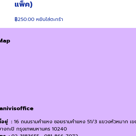
แพ็ค)
be
chosen
on
฿
250.00
หยิบใส่ตะกร้า
the
product
page
Map
janivisoffice
ี่อยู่ :
16 ถนนรามคำแหง ซอยรามคำแหง 51/3 แขวงหัวหมาก เข
บางกะปิ กรุงเทพมหานคร 10240