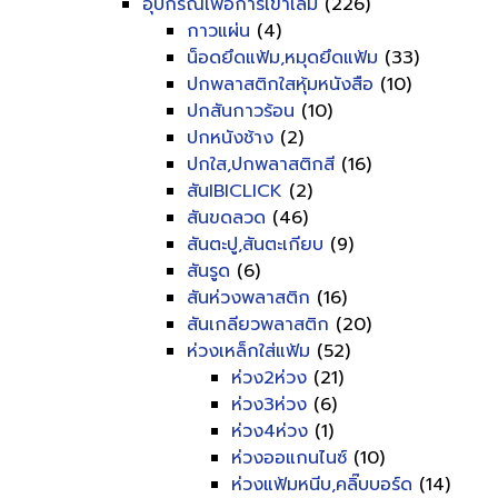
อุปกรณ์เพื่อการเข้าเล่ม
(226)
กาวแผ่น
(4)
น็อดยึดแฟ้ม,หมุดยึดแฟ้ม
(33)
ปกพลาสติกใสหุ้มหนังสือ
(10)
ปกสันกาวร้อน
(10)
ปกหนังช้าง
(2)
ปกใส,ปกพลาสติกสี
(16)
สันIBICLICK
(2)
สันขดลวด
(46)
สันตะปู,สันตะเกียบ
(9)
สันรูด
(6)
สันห่วงพลาสติก
(16)
สันเกลียวพลาสติก
(20)
ห่วงเหล็กใส่แฟ้ม
(52)
ห่วง2ห่วง
(21)
ห่วง3ห่วง
(6)
ห่วง4ห่วง
(1)
ห่วงออแกนไนซ์
(10)
ห่วงแฟ้มหนีบ,คลิ๊บบอร์ด
(14)