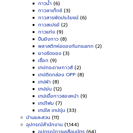
กาวน้ำ
(6)
กาวลาเท็กซ์
(3)
กาวสารพัดประโยชน์
(6)
กาวสเปรย์
(2)
กาวแท่ง
(9)
ปืนยิงกาว
(8)
พลาสติกห่อของกันกระแทก
(2)
ยางรัดของ
(3)
เชื่อก
(9)
เทปกระดาษกาวสี
(2)
เทปติดกล่อง OPP
(8)
เทปผ้า
(8)
เทปย่น
(12)
เทปเยื่อกาวสองหน้า
(9)
เทปโฟม
(7)
เทปใส เทปขุ่น
(33)
บ้านและสวน
(11)
อุปกรณ์สำนักงาน
(1,144)
อุปกรณ์การเคลือบบัตร
(64)