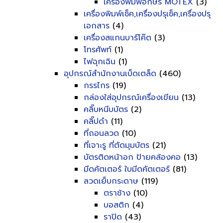
เครื่องพิมพ์อักษร MOTEX
(3)
เครื่องพิมพ์เช็ค,เครื่องปรุเช็ค,เครื่องปรุ
เอกสาร
(4)
เครื่องสแกนบาร์โค๊ต
(3)
โทรศัพท์
(1)
ไฟฉุกเฉิน
(1)
อุปกรณ์สำนักงานเบ็ดเตล็ด
(460)
กรรไกร
(19)
กล่องใส่อุปกรณ์เครื่องเขียน
(13)
คลิ๊บหนีบบัตร
(2)
คลิ๊ปดำ
(11)
ที่ถอนลวด
(10)
ที่เจาะรู ที่ตัดมุมบัตร
(21)
บัตรติดหน้าอก ป้ายคล้องคอ
(13)
มีดคัตเตอร์ ใบมีดคัตเตอร์
(81)
ลวดเย็บกระดาษ
(119)
ตราช้าง
(10)
บอสติก
(4)
ราปิด
(43)