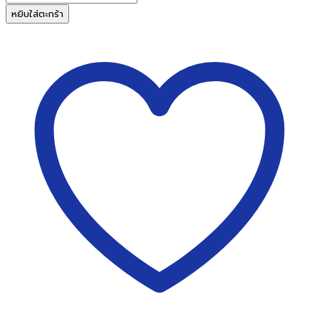
กระดาษ
หยิบใส่ตะกร้า
การ์ด
สี
A4
150g
สี
ขาว
200แผ่น
ชิ้น