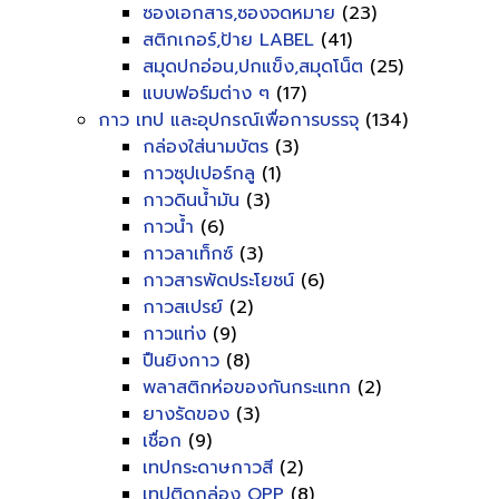
ซองเอกสาร,ซองจดหมาย
(23)
สติกเกอร์,ป้าย LABEL
(41)
สมุดปกอ่อน,ปกแข็ง,สมุดโน็ต
(25)
แบบฟอร์มต่าง ๆ
(17)
กาว เทป และอุปกรณ์เพื่อการบรรจุ
(134)
กล่องใส่นามบัตร
(3)
กาวซุปเปอร์กลู
(1)
กาวดินน้ำมัน
(3)
กาวน้ำ
(6)
กาวลาเท็กซ์
(3)
กาวสารพัดประโยชน์
(6)
กาวสเปรย์
(2)
กาวแท่ง
(9)
ปืนยิงกาว
(8)
พลาสติกห่อของกันกระแทก
(2)
ยางรัดของ
(3)
เชื่อก
(9)
เทปกระดาษกาวสี
(2)
เทปติดกล่อง OPP
(8)