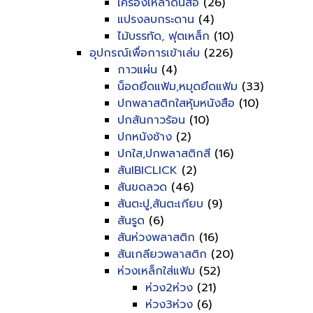
เครื่องเหลาดินสอ
(26)
แปรงลบกระดาน
(4)
ไม้บรรทัด, ฟุตเหล็ก
(10)
อุปกรณ์เพื่อการเข้าเล่ม
(226)
กาวแผ่น
(4)
น็อดยึดแฟ้ม,หมุดยึดแฟ้ม
(33)
ปกพลาสติกใสหุ้มหนังสือ
(10)
ปกสันกาวร้อน
(10)
ปกหนังช้าง
(2)
ปกใส,ปกพลาสติกสี
(16)
สันIBICLICK
(2)
สันขดลวด
(46)
สันตะปู,สันตะเกียบ
(9)
สันรูด
(6)
สันห่วงพลาสติก
(16)
สันเกลียวพลาสติก
(20)
ห่วงเหล็กใส่แฟ้ม
(52)
ห่วง2ห่วง
(21)
ห่วง3ห่วง
(6)