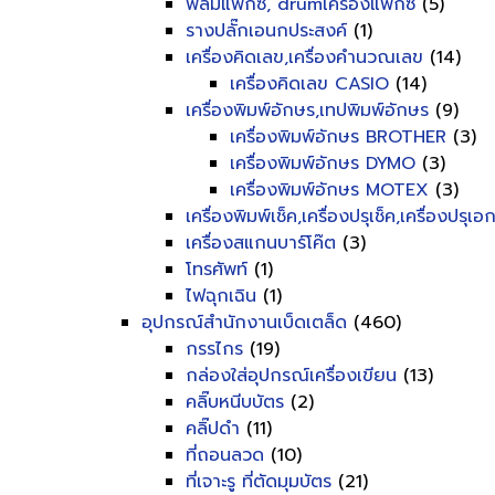
ฟิลม์แฟ็กซ์, drumเครื่องแฟ็กซ์
(5)
รางปลั๊กเอนกประสงค์
(1)
เครื่องคิดเลข,เครื่องคำนวณเลข
(14)
เครื่องคิดเลข CASIO
(14)
เครื่องพิมพ์อักษร,เทปพิมพ์อักษร
(9)
เครื่องพิมพ์อักษร BROTHER
(3)
เครื่องพิมพ์อักษร DYMO
(3)
เครื่องพิมพ์อักษร MOTEX
(3)
เครื่องพิมพ์เช็ค,เครื่องปรุเช็ค,เครื่องปรุเ
เครื่องสแกนบาร์โค๊ต
(3)
โทรศัพท์
(1)
ไฟฉุกเฉิน
(1)
อุปกรณ์สำนักงานเบ็ดเตล็ด
(460)
กรรไกร
(19)
กล่องใส่อุปกรณ์เครื่องเขียน
(13)
คลิ๊บหนีบบัตร
(2)
คลิ๊ปดำ
(11)
ที่ถอนลวด
(10)
ที่เจาะรู ที่ตัดมุมบัตร
(21)