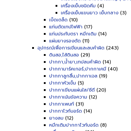
เครื่องเย็บชนิดคีม
(4)
เครื่องเย็บแขนยาว เย็บกลาง
(3)
เบ็ดเตล็ด
(10)
แท่นตัดเทปไฟฟ้า
(17)
แท่นประทับตรา หมึกเติม
(14)
แผ่นยางรองตัด
(11)
อุปกรณ์เพื่อการเขียนและลบคำผิด
(243)
ดินสอ,ไส้ดินสอ
(29)
ปากกา,น้ำยา,เทปลบคำผิด
(14)
ปากกามาร์คเกอร์,ปากกาเคมี
(40)
ปากกาลูกลื่น,ปากกาเจล
(19)
ปากกาหัวเข็ม
(5)
ปากกาเขียนแผ่นใส/ซีดี
(20)
ปากกาเน้นข้อความ
(12)
ปากกาเพนท์
(31)
ปากกาไวท์บอร์ด
(14)
ยางลบ
(12)
หมึกเติมปากกาไวท์บอร์ด
(8)