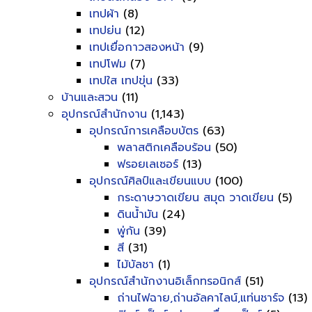
เทปผ้า
(8)
เทปย่น
(12)
เทปเยื่อกาวสองหน้า
(9)
เทปโฟม
(7)
เทปใส เทปขุ่น
(33)
บ้านและสวน
(11)
อุปกรณ์สำนักงาน
(1,143)
อุปกรณ์การเคลือบบัตร
(63)
พลาสติกเคลือบร้อน
(50)
ฟรอยเลเซอร์
(13)
อุปกรณ์ศิลป์และเขียนแบบ
(100)
กระดาษวาดเขียน สมุด วาดเขียน
(5)
ดินน้ำมัน
(24)
พู่กัน
(39)
สี
(31)
ไม้บัลชา
(1)
อุปกรณ์สำนักงานอิเล็กทรอนิกส์
(51)
ถ่านไฟฉาย,ถ่านอัลคาไลน์,แท่นชาร์จ
(13)