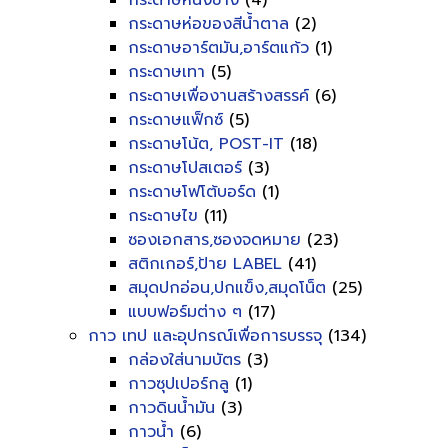
กระดาษหนังช้าง
(4)
กระดาษห่อของสีน้ำตาล
(2)
กระดาษอาร์ตมัน,อาร์ตแก้ว
(1)
กระดาษเทา
(5)
กระดาษเพื่องานสร้างสรรค์
(6)
กระดาษแฟ็กซ์
(5)
กระดาษโน้ต, POST-IT
(18)
กระดาษโปสเตอร์
(3)
กระดาษโฟโต้บอร์ด
(1)
กระดาษไข
(11)
ซองเอกสาร,ซองจดหมาย
(23)
สติกเกอร์,ป้าย LABEL
(41)
สมุดปกอ่อน,ปกแข็ง,สมุดโน็ต
(25)
แบบฟอร์มต่าง ๆ
(17)
กาว เทป และอุปกรณ์เพื่อการบรรจุ
(134)
กล่องใส่นามบัตร
(3)
กาวซุปเปอร์กลู
(1)
กาวดินน้ำมัน
(3)
กาวน้ำ
(6)