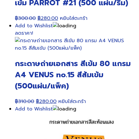
เข้ม PARROT #21 (500 แผ่น/รีม)
Original
Current
฿
300.00
฿
280.00
หยิบใส่ตะกร้า
price
price
Add to Wishlist
was:
is:
ลดราคา!
฿300.00.
฿280.00.
กระดาษถ่ายเอกสาร สีเข้ม 80 แกรม
A4 VENUS no.15 สีส้มเข้ม
(500แผ่น/แพ็ค)
Original
Current
฿
310.00
฿
280.00
หยิบใส่ตะกร้า
price
price
Add to Wishlist
was:
is:
฿310.00.
฿280.00.