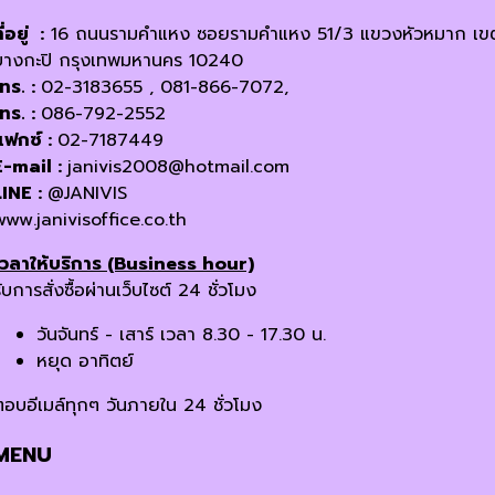
ี่อยู่ :
16 ถนนรามคำแหง ซอยรามคำแหง 51/3 แขวงหัวหมาก เข
บางกะปิ กรุงเทพมหานคร 10240
โทร. :
02-3183655 , 081-866-7072,
โทร. :
086-792-2552
แฟกซ์ :
02-7187449
E-mail :
janivis2008@hotmail.com
LINE :
@JANIVIS
www.janivisoffice.co.th
เวลาให้บริการ (Business hour)
ับการสั่งซื้อผ่านเว็บไซต์ 24 ชั่วโมง
วันจันทร์ - เสาร์ เวลา 8.30 - 17.30 น.
หยุด อาทิตย์
ตอบอีเมล์ทุกๆ วันภายใน 24 ชั่วโมง
MENU