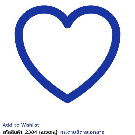
สี
สี
เขียว
นีออน
80
แกรม
A4
(Neon
colour
paper)
No.20
ชิ้น
Add to Wishlist
รหัสสินค้า:
2384
หมวดหมู่:
กระดาษสีถ่ายเอกสาร