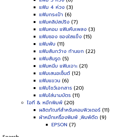
แฟ้ม 3 ห่วง
(8)
แฟ้ม 4 ห่วง
(3)
แฟ้มกระเป๋า
(6)
แฟ้มคลิปสปริง
(7)
แฟ้มคอม แฟ้มหีบเพลง
(3)
แฟ้มซอง ซองใสแข็ง
(15)
แฟ้มพับ
(11)
แฟ้มสันกว้าง ก้านยก
(22)
แฟ้มสันรูด
(5)
แฟ้มหนีบ แฟ้มเจาะ
(21)
แฟ้มเสนอเซ็นต์
(12)
แฟ้มแขวน
(6)
แฟ้มโชว์เอกสาร
(20)
แฟ้มใส่นามบัตร
(11)
ไอที & หมึกพิมพ์
(20)
ผลิตภัณฑ์สำหรับคอมพิวเตอร์
(11)
ผ้าหมึกเครื่องพิมพ์ ,พิมพ์ดีด
(9)
EPSON
(7)