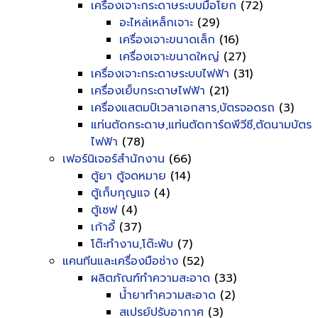
เครื่องเจาะกระดาษระบบมือโยก
(72)
อะไหล่เหล็กเจาะ
(29)
เครื่องเจาะขนาดเล็ก
(16)
เครื่องเจาะขนาดใหญ่
(27)
เครื่องเจาะกระดาษระบบไฟฟ้า
(31)
เครื่องเย็บกระดาษไฟฟ้า
(21)
เครื่องแสตมป์เวลาเอกสาร,บัตรจอดรถ
(3)
แท่นตัดกระดาษ,แท่นตัดการ์ดพีวีซี,ตัดนามบัตร
ไฟฟ้า
(78)
เฟอร์นิเจอร์สำนักงาน
(66)
ตู้ยา ตู้จดหมาย
(14)
ตู้เก็บกุญแจ
(4)
ตู้เซฟ
(4)
เก้าอี้
(37)
โต๊ะทำงาน,โต๊ะพับ
(7)
แคนทีนและเครื่องมือช่าง
(52)
ผลิตภัณฑ์ทำความสะอาด
(33)
น้ำยาทำความสะอาด
(2)
สเปรย์ปรับอากาศ
(3)