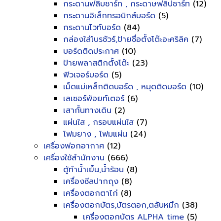
กระดานฟลิบชาร์ท , กระดาษฟลิปชาร์ท
(12)
กระดานอิเล็กทรอนิกส์บอร์ด
(5)
กระดานไวท์บอร์ด
(84)
กล่องใส่โบรชัวร์,ป้ายชื่อตั้งโต๊ะอะคริลิค
(7)
บอร์ดติดประกาศ
(10)
ป้ายพลาสติกตั้งโต๊ะ
(23)
ฟิวเจอร์บอร์ด
(5)
เม็ดแม่เหล็กติดบอร์ด , หมุดติดบอร์ด
(10)
เลเซอร์พ้อยท์เตอร์
(6)
เสากั้นทางเดิน
(2)
แผ่นใส , กรอบแผ่นใส
(7)
โฟมยาง , โฟมแผ่น
(24)
เครื่องฟอกอากาศ
(12)
เครื่องใช้สำนักงาน
(666)
ตู้ทำน้ำเย็น,น้ำร้อน
(8)
เครื่องซีลปากถุง
(8)
เครื่องตอกตาไก่
(8)
เครื่องตอกบัตร,บัตรตอก,ตลับหมึก
(38)
เครื่องตอกบัตร ALPHA time
(5)