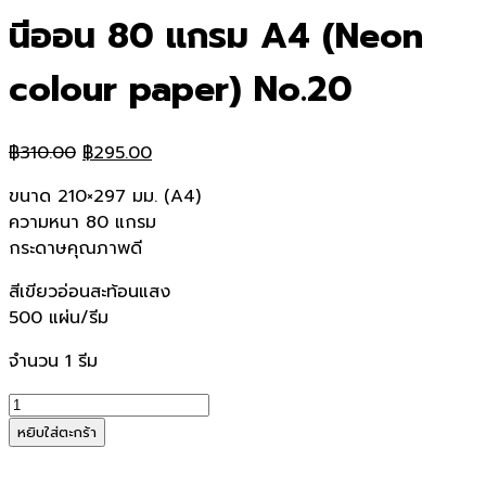
นีออน 80 แกรม A4 (Neon
colour paper) No.20
Original
Current
฿
310.00
฿
295.00
price
price
ขนาด 210×297 มม. (A4)
was:
is:
ความหนา 80 แกรม
฿310.00.
฿295.00.
กระดาษคุณภาพดี
สีเขียวอ่อนสะท้อนแสง
500 แผ่น/รีม
จำนวน 1 รีม
จำนวน
กระดาษ
หยิบใส่ตะกร้า
ถ่าย
เอกสาร