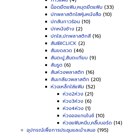
กาวแผ่น
(4)
น็อดยึดแฟ้ม,หมุดยึดแฟ้ม
(33)
ปกพลาสติกใสหุ้มหนังสือ
(10)
ปกสันกาวร้อน
(10)
ปกหนังช้าง
(2)
ปกใส,ปกพลาสติกสี
(16)
สันIBICLICK
(2)
สันขดลวด
(46)
สันตะปู,สันตะเกียบ
(9)
สันรูด
(6)
สันห่วงพลาสติก
(16)
สันเกลียวพลาสติก
(20)
ห่วงเหล็กใส่แฟ้ม
(52)
ห่วง2ห่วง
(21)
ห่วง3ห่วง
(6)
ห่วง4ห่วง
(1)
ห่วงออแกนไนซ์
(10)
ห่วงแฟ้มหนีบ,คลิ๊บบอร์ด
(14)
อุปกรณ์เพื่อการประชุมและนำเสนอ
(195)