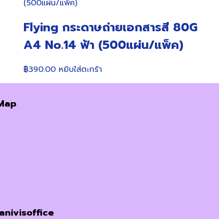
฿310.00.
฿295.00.
Flying กระดาษถ่ายเอกสารสี 80G
A4 No.14 ฟ้า (500แผ่น/แพ็ค)
฿
390.00
หยิบใส่ตะกร้า
Map
janivisoffice