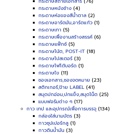
กระดาษสีถ่ายเอกสาร
(76)
กระดาษหนังช้าง
(4)
กระดาษห่อของสีน้ำตาล
(2)
กระดาษอาร์ตมัน,อาร์ตแก้ว
(1)
กระดาษเทา
(5)
กระดาษเพื่องานสร้างสรรค์
(6)
กระดาษแฟ็กซ์
(5)
กระดาษโน้ต, POST-IT
(18)
กระดาษโปสเตอร์
(3)
กระดาษโฟโต้บอร์ด
(1)
กระดาษไข
(11)
ซองเอกสาร,ซองจดหมาย
(23)
สติกเกอร์,ป้าย LABEL
(41)
สมุดปกอ่อน,ปกแข็ง,สมุดโน็ต
(25)
แบบฟอร์มต่าง ๆ
(17)
กาว เทป และอุปกรณ์เพื่อการบรรจุ
(134)
กล่องใส่นามบัตร
(3)
กาวซุปเปอร์กลู
(1)
กาวดินน้ำมัน
(3)