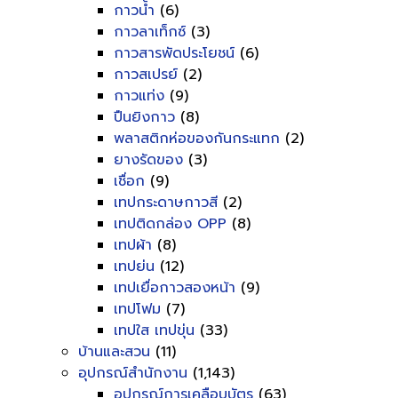
กาวน้ำ
(6)
กาวลาเท็กซ์
(3)
กาวสารพัดประโยชน์
(6)
กาวสเปรย์
(2)
กาวแท่ง
(9)
ปืนยิงกาว
(8)
พลาสติกห่อของกันกระแทก
(2)
ยางรัดของ
(3)
เชื่อก
(9)
เทปกระดาษกาวสี
(2)
เทปติดกล่อง OPP
(8)
เทปผ้า
(8)
เทปย่น
(12)
เทปเยื่อกาวสองหน้า
(9)
เทปโฟม
(7)
เทปใส เทปขุ่น
(33)
บ้านและสวน
(11)
อุปกรณ์สำนักงาน
(1,143)
อุปกรณ์การเคลือบบัตร
(63)