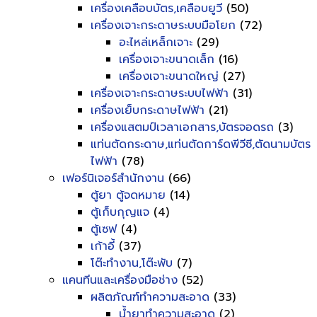
เครื่องเคลือบบัตร,เคลือบยูวี
(50)
เครื่องเจาะกระดาษระบบมือโยก
(72)
อะไหล่เหล็กเจาะ
(29)
เครื่องเจาะขนาดเล็ก
(16)
เครื่องเจาะขนาดใหญ่
(27)
เครื่องเจาะกระดาษระบบไฟฟ้า
(31)
เครื่องเย็บกระดาษไฟฟ้า
(21)
เครื่องแสตมป์เวลาเอกสาร,บัตรจอดรถ
(3)
แท่นตัดกระดาษ,แท่นตัดการ์ดพีวีซี,ตัดนามบัตร
ไฟฟ้า
(78)
เฟอร์นิเจอร์สำนักงาน
(66)
ตู้ยา ตู้จดหมาย
(14)
ตู้เก็บกุญแจ
(4)
ตู้เซฟ
(4)
เก้าอี้
(37)
โต๊ะทำงาน,โต๊ะพับ
(7)
แคนทีนและเครื่องมือช่าง
(52)
ผลิตภัณฑ์ทำความสะอาด
(33)
น้ำยาทำความสะอาด
(2)