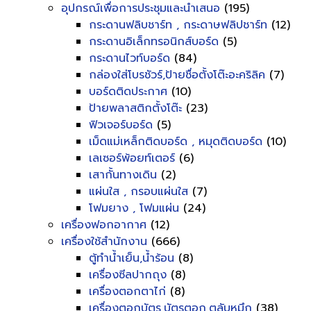
อุปกรณ์เพื่อการประชุมและนำเสนอ
(195)
กระดานฟลิบชาร์ท , กระดาษฟลิปชาร์ท
(12)
กระดานอิเล็กทรอนิกส์บอร์ด
(5)
กระดานไวท์บอร์ด
(84)
กล่องใส่โบรชัวร์,ป้ายชื่อตั้งโต๊ะอะคริลิค
(7)
บอร์ดติดประกาศ
(10)
ป้ายพลาสติกตั้งโต๊ะ
(23)
ฟิวเจอร์บอร์ด
(5)
เม็ดแม่เหล็กติดบอร์ด , หมุดติดบอร์ด
(10)
เลเซอร์พ้อยท์เตอร์
(6)
เสากั้นทางเดิน
(2)
แผ่นใส , กรอบแผ่นใส
(7)
โฟมยาง , โฟมแผ่น
(24)
เครื่องฟอกอากาศ
(12)
เครื่องใช้สำนักงาน
(666)
ตู้ทำน้ำเย็น,น้ำร้อน
(8)
เครื่องซีลปากถุง
(8)
เครื่องตอกตาไก่
(8)
เครื่องตอกบัตร,บัตรตอก,ตลับหมึก
(38)