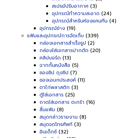
สเปรย์ปรับอากาศ
(3)
อุปกรณ์ทำความสะอาด
(24)
อุปกรณ์สำหรับห้องแคนทีน
(4)
อุปกรณ์ช่าง
(19)
แฟ้มและอุปกรณ์การจัดเก็บ
(339)
กล่องเอกสารสำเร็จรูป
(2)
กล่องใส่เอกสารปากตัด
(20)
คลิปบอร์ด
(13)
ฉากกั้นหนังสือ
(5)
ซองซิป ถุงซิป
(7)
ซองเอนกประสงค์
(11)
ตาไก่พลาสติก
(3)
ตู้ใส่เอกสาร
(25)
ถาดใส่เอกสาร ตะกร้า
(16)
ลิ้นแฟ้ม
(8)
สมุดกล่าวรายงาน
(8)
สมุดจดโทรศัพท์
(3)
อินเด็กซ์
(32)