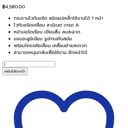
฿
4,580.00
กระดานไวท์บอร์ด ชนิดแม่เหล็กใช้งานได้ 1 หน้า
ไวท์บอร์ดเคลือบ ลามิเนต เกรด A
หน้าบอร์ดเรียบ เขียนลื่น ลบสะอาด
ขอบอะลูมิเนียม รูปทรงทันสมัย
พร้อมโครงล้อเลื่อน เคลื่อนย้ายสะดวก
สามารถหมุนกลับเพื่อใช้งาน อีกหน้าได้
จำนวน
กระดาน
หยิบใส่ตะกร้า
ไวท์
บอร์ด
แม่
เหล็ก
ขา
ตั้ง
ล้อ
เลื่อน