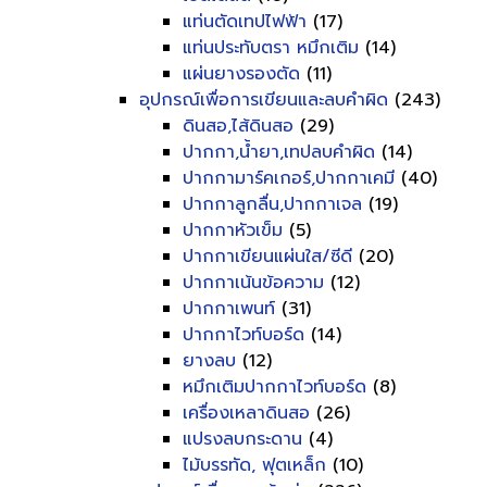
แท่นตัดเทปไฟฟ้า
(17)
แท่นประทับตรา หมึกเติม
(14)
แผ่นยางรองตัด
(11)
อุปกรณ์เพื่อการเขียนและลบคำผิด
(243)
ดินสอ,ไส้ดินสอ
(29)
ปากกา,น้ำยา,เทปลบคำผิด
(14)
ปากกามาร์คเกอร์,ปากกาเคมี
(40)
ปากกาลูกลื่น,ปากกาเจล
(19)
ปากกาหัวเข็ม
(5)
ปากกาเขียนแผ่นใส/ซีดี
(20)
ปากกาเน้นข้อความ
(12)
ปากกาเพนท์
(31)
ปากกาไวท์บอร์ด
(14)
ยางลบ
(12)
หมึกเติมปากกาไวท์บอร์ด
(8)
เครื่องเหลาดินสอ
(26)
แปรงลบกระดาน
(4)
ไม้บรรทัด, ฟุตเหล็ก
(10)