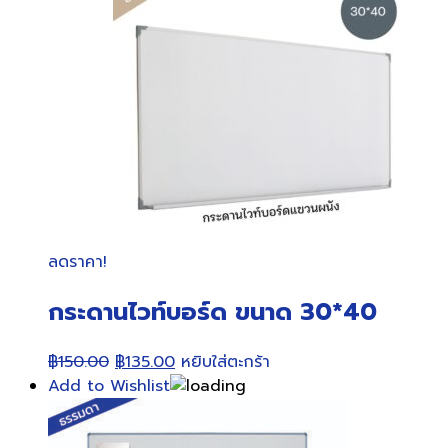
ลดราคา!
กระดานไวท์บอร์ด ขนาด 30*40
Original
Current
฿
150.00
฿
135.00
หยิบใส่ตะกร้า
price
price
Add to Wishlist
was:
is:
฿150.00.
฿135.00.