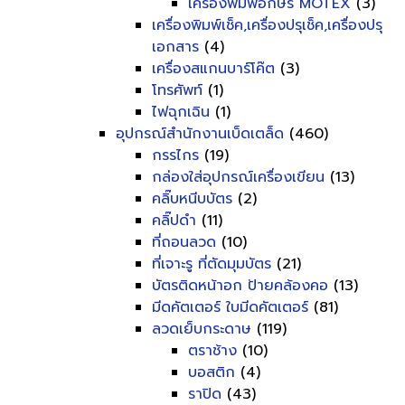
เครื่องพิมพ์อักษร MOTEX
(3)
เครื่องพิมพ์เช็ค,เครื่องปรุเช็ค,เครื่องปรุ
เอกสาร
(4)
เครื่องสแกนบาร์โค๊ต
(3)
โทรศัพท์
(1)
ไฟฉุกเฉิน
(1)
อุปกรณ์สำนักงานเบ็ดเตล็ด
(460)
กรรไกร
(19)
กล่องใส่อุปกรณ์เครื่องเขียน
(13)
คลิ๊บหนีบบัตร
(2)
คลิ๊ปดำ
(11)
ที่ถอนลวด
(10)
ที่เจาะรู ที่ตัดมุมบัตร
(21)
บัตรติดหน้าอก ป้ายคล้องคอ
(13)
มีดคัตเตอร์ ใบมีดคัตเตอร์
(81)
ลวดเย็บกระดาษ
(119)
ตราช้าง
(10)
บอสติก
(4)
ราปิด
(43)