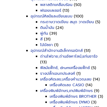
พลาสติกเคลือบร้อน
(50)
ฟรอยเลเซอร์
(13)
อุปกรณ์ศิลป์และเขียนแบบ
(100)
กระดาษวาดเขียน สมุด วาดเขียน
(5)
ดินน้ำมัน
(24)
พู่กัน
(39)
สี
(31)
ไม้บัลชา
(1)
อุปกรณ์สำนักงานอิเล็กทรอนิกส์
(51)
ถ่านไฟฉาย,ถ่านอัลคาไลน์,แท่นชาร์จ
(13)
ฟิลม์แฟ็กซ์, drumเครื่องแฟ็กซ์
(5)
รางปลั๊กเอนกประสงค์
(1)
เครื่องคิดเลข,เครื่องคำนวณเลข
(14)
เครื่องคิดเลข CASIO
(14)
เครื่องพิมพ์อักษร,เทปพิมพ์อักษร
(9)
เครื่องพิมพ์อักษร BROTHER
(3)
เครื่องพิมพ์อักษร DYMO
(3)