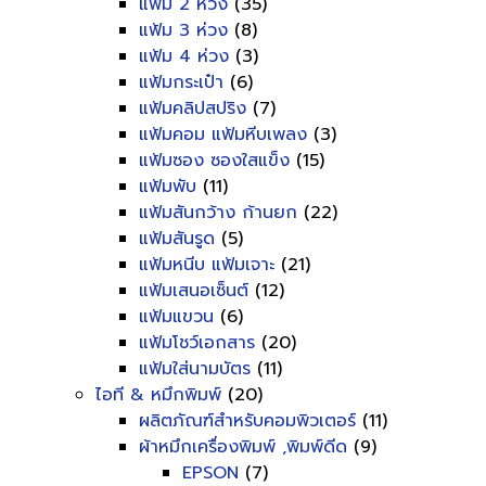
แฟ้ม 2 ห่วง
(35)
แฟ้ม 3 ห่วง
(8)
แฟ้ม 4 ห่วง
(3)
แฟ้มกระเป๋า
(6)
แฟ้มคลิปสปริง
(7)
แฟ้มคอม แฟ้มหีบเพลง
(3)
แฟ้มซอง ซองใสแข็ง
(15)
แฟ้มพับ
(11)
แฟ้มสันกว้าง ก้านยก
(22)
แฟ้มสันรูด
(5)
แฟ้มหนีบ แฟ้มเจาะ
(21)
แฟ้มเสนอเซ็นต์
(12)
แฟ้มแขวน
(6)
แฟ้มโชว์เอกสาร
(20)
แฟ้มใส่นามบัตร
(11)
ไอที & หมึกพิมพ์
(20)
ผลิตภัณฑ์สำหรับคอมพิวเตอร์
(11)
ผ้าหมึกเครื่องพิมพ์ ,พิมพ์ดีด
(9)
EPSON
(7)