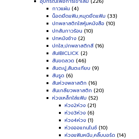
อุปกรณ์เพื่อการเข้าเล่ม
(226)
กาวแผ่น
(4)
น็อดยึดแฟ้ม,หมุดยึดแฟ้ม
(33)
ปกพลาสติกใสหุ้มหนังสือ
(10)
ปกสันกาวร้อน
(10)
ปกหนังช้าง
(2)
ปกใส,ปกพลาสติกสี
(16)
สันIBICLICK
(2)
สันขดลวด
(46)
สันตะปู,สันตะเกียบ
(9)
สันรูด
(6)
สันห่วงพลาสติก
(16)
สันเกลียวพลาสติก
(20)
ห่วงเหล็กใส่แฟ้ม
(52)
ห่วง2ห่วง
(21)
ห่วง3ห่วง
(6)
ห่วง4ห่วง
(1)
ห่วงออแกนไนซ์
(10)
ห่วงแฟ้มหนีบ,คลิ๊บบอร์ด
(14)