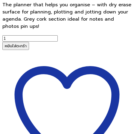
The planner that helps you organise – with dry erase
surface for planning, plotting and jotting down your
agenda. Grey cork section ideal for notes and
photos pin ups!
จำนวน
กระดาน
หยิบใส่ตะกร้า
ไวท์
บอร์ด
To
Do
Planner
Board
ชิ้น