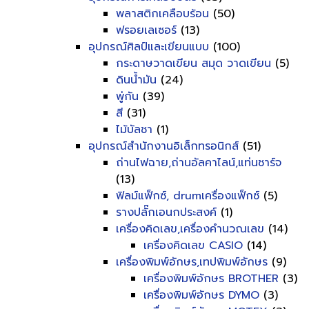
พลาสติกเคลือบร้อน
(50)
ฟรอยเลเซอร์
(13)
อุปกรณ์ศิลป์และเขียนแบบ
(100)
กระดาษวาดเขียน สมุด วาดเขียน
(5)
ดินน้ำมัน
(24)
พู่กัน
(39)
สี
(31)
ไม้บัลชา
(1)
อุปกรณ์สำนักงานอิเล็กทรอนิกส์
(51)
ถ่านไฟฉาย,ถ่านอัลคาไลน์,แท่นชาร์จ
(13)
ฟิลม์แฟ็กซ์, drumเครื่องแฟ็กซ์
(5)
รางปลั๊กเอนกประสงค์
(1)
เครื่องคิดเลข,เครื่องคำนวณเลข
(14)
เครื่องคิดเลข CASIO
(14)
เครื่องพิมพ์อักษร,เทปพิมพ์อักษร
(9)
เครื่องพิมพ์อักษร BROTHER
(3)
เครื่องพิมพ์อักษร DYMO
(3)