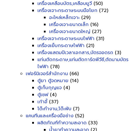
เครื่องเคลือบบัตร,เคลือบยูวี
(50)
เครื่องเจาะกระดาษระบบมือโยก
(72)
อะไหล่เหล็กเจาะ
(29)
เครื่องเจาะขนาดเล็ก
(16)
เครื่องเจาะขนาดใหญ่
(27)
เครื่องเจาะกระดาษระบบไฟฟ้า
(31)
เครื่องเย็บกระดาษไฟฟ้า
(21)
เครื่องแสตมป์เวลาเอกสาร,บัตรจอดรถ
(3)
แท่นตัดกระดาษ,แท่นตัดการ์ดพีวีซี,ตัดนามบัตร
ไฟฟ้า
(78)
เฟอร์นิเจอร์สำนักงาน
(66)
ตู้ยา ตู้จดหมาย
(14)
ตู้เก็บกุญแจ
(4)
ตู้เซฟ
(4)
เก้าอี้
(37)
โต๊ะทำงาน,โต๊ะพับ
(7)
แคนทีนและเครื่องมือช่าง
(52)
ผลิตภัณฑ์ทำความสะอาด
(33)
น้ำยาทำความสะอาด
(2)