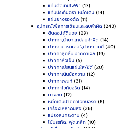
แท่นตัดเทปไฟฟ้า
(17)
แท่นประทับตรา หมึกเติม
(14)
แผ่นยางรองตัด
(11)
อุปกรณ์เพื่อการเขียนและลบคำผิด
(243)
ดินสอ,ไส้ดินสอ
(29)
ปากกา,น้ำยา,เทปลบคำผิด
(14)
ปากกามาร์คเกอร์,ปากกาเคมี
(40)
ปากกาลูกลื่น,ปากกาเจล
(19)
ปากกาหัวเข็ม
(5)
ปากกาเขียนแผ่นใส/ซีดี
(20)
ปากกาเน้นข้อความ
(12)
ปากกาเพนท์
(31)
ปากกาไวท์บอร์ด
(14)
ยางลบ
(12)
หมึกเติมปากกาไวท์บอร์ด
(8)
เครื่องเหลาดินสอ
(26)
แปรงลบกระดาน
(4)
ไม้บรรทัด, ฟุตเหล็ก
(10)