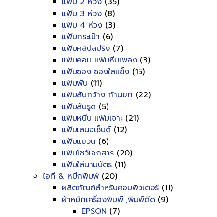
แฟ้ม 2 ห่วง
(35)
แฟ้ม 3 ห่วง
(8)
แฟ้ม 4 ห่วง
(3)
แฟ้มกระเป๋า
(6)
แฟ้มคลิปสปริง
(7)
แฟ้มคอม แฟ้มหีบเพลง
(3)
แฟ้มซอง ซองใสแข็ง
(15)
แฟ้มพับ
(11)
แฟ้มสันกว้าง ก้านยก
(22)
แฟ้มสันรูด
(5)
แฟ้มหนีบ แฟ้มเจาะ
(21)
แฟ้มเสนอเซ็นต์
(12)
แฟ้มแขวน
(6)
แฟ้มโชว์เอกสาร
(20)
แฟ้มใส่นามบัตร
(11)
ไอที & หมึกพิมพ์
(20)
ผลิตภัณฑ์สำหรับคอมพิวเตอร์
(11)
ผ้าหมึกเครื่องพิมพ์ ,พิมพ์ดีด
(9)
EPSON
(7)