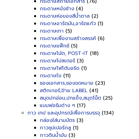
กระดาษสีถ่ายเอกสาร
(76)
กระดาษหนังช้าง
(4)
กระดาษห่อของสีน้ำตาล
(2)
กระดาษอาร์ตมัน,อาร์ตแก้ว
(1)
กระดาษเทา
(5)
กระดาษเพื่องานสร้างสรรค์
(6)
กระดาษแฟ็กซ์
(5)
กระดาษโน้ต, POST-IT
(18)
กระดาษโปสเตอร์
(3)
กระดาษโฟโต้บอร์ด
(1)
กระดาษไข
(11)
ซองเอกสาร,ซองจดหมาย
(23)
สติกเกอร์,ป้าย LABEL
(41)
สมุดปกอ่อน,ปกแข็ง,สมุดโน็ต
(25)
แบบฟอร์มต่าง ๆ
(17)
กาว เทป และอุปกรณ์เพื่อการบรรจุ
(134)
กล่องใส่นามบัตร
(3)
กาวซุปเปอร์กลู
(1)
กาวดินน้ำมัน
(3)