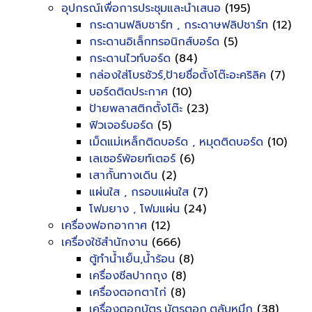
อุปกรณ์เพื่อการประชุมและนำเสนอ
(195)
กระดานฟลิบชาร์ท , กระดาษฟลิปชาร์ท
(12)
กระดานอิเล็กทรอนิกส์บอร์ด
(5)
กระดานไวท์บอร์ด
(84)
กล่องใส่โบรชัวร์,ป้ายชื่อตั้งโต๊ะอะคริลิค
(7)
บอร์ดติดประกาศ
(10)
ป้ายพลาสติกตั้งโต๊ะ
(23)
ฟิวเจอร์บอร์ด
(5)
เม็ดแม่เหล็กติดบอร์ด , หมุดติดบอร์ด
(10)
เลเซอร์พ้อยท์เตอร์
(6)
เสากั้นทางเดิน
(2)
แผ่นใส , กรอบแผ่นใส
(7)
โฟมยาง , โฟมแผ่น
(24)
เครื่องฟอกอากาศ
(12)
เครื่องใช้สำนักงาน
(666)
ตู้ทำน้ำเย็น,น้ำร้อน
(8)
เครื่องซีลปากถุง
(8)
เครื่องตอกตาไก่
(8)
เครื่องตอกบัตร,บัตรตอก,ตลับหมึก
(38)