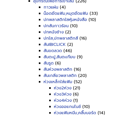
อุปกรณ์เพื่อการเข้าเล่ม
(226)
กาวแผ่น
(4)
น็อดยึดแฟ้ม,หมุดยึดแฟ้ม
(33)
ปกพลาสติกใสหุ้มหนังสือ
(10)
ปกสันกาวร้อน
(10)
ปกหนังช้าง
(2)
ปกใส,ปกพลาสติกสี
(16)
สันIBICLICK
(2)
สันขดลวด
(46)
สันตะปู,สันตะเกียบ
(9)
สันรูด
(6)
สันห่วงพลาสติก
(16)
สันเกลียวพลาสติก
(20)
ห่วงเหล็กใส่แฟ้ม
(52)
ห่วง2ห่วง
(21)
ห่วง3ห่วง
(6)
ห่วง4ห่วง
(1)
ห่วงออแกนไนซ์
(10)
ห่วงแฟ้มหนีบ,คลิ๊บบอร์ด
(14)