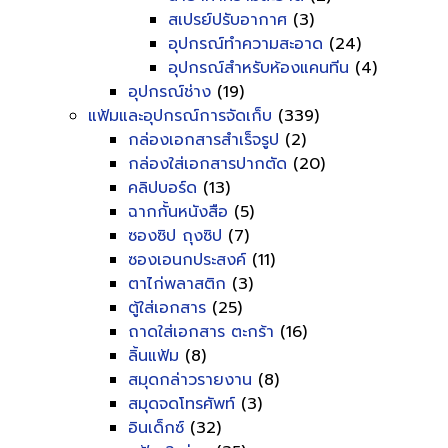
สเปรย์ปรับอากาศ
(3)
อุปกรณ์ทำความสะอาด
(24)
อุปกรณ์สำหรับห้องแคนทีน
(4)
อุปกรณ์ช่าง
(19)
แฟ้มและอุปกรณ์การจัดเก็บ
(339)
กล่องเอกสารสำเร็จรูป
(2)
กล่องใส่เอกสารปากตัด
(20)
คลิปบอร์ด
(13)
ฉากกั้นหนังสือ
(5)
ซองซิป ถุงซิป
(7)
ซองเอนกประสงค์
(11)
ตาไก่พลาสติก
(3)
ตู้ใส่เอกสาร
(25)
ถาดใส่เอกสาร ตะกร้า
(16)
ลิ้นแฟ้ม
(8)
สมุดกล่าวรายงาน
(8)
สมุดจดโทรศัพท์
(3)
อินเด็กซ์
(32)