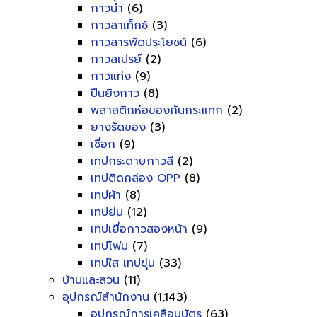
กาวน้ำ
(6)
กาวลาเท็กซ์
(3)
กาวสารพัดประโยชน์
(6)
กาวสเปรย์
(2)
กาวแท่ง
(9)
ปืนยิงกาว
(8)
พลาสติกห่อของกันกระแทก
(2)
ยางรัดของ
(3)
เชื่อก
(9)
เทปกระดาษกาวสี
(2)
เทปติดกล่อง OPP
(8)
เทปผ้า
(8)
เทปย่น
(12)
เทปเยื่อกาวสองหน้า
(9)
เทปโฟม
(7)
เทปใส เทปขุ่น
(33)
บ้านและสวน
(11)
อุปกรณ์สำนักงาน
(1,143)
อุปกรณ์การเคลือบบัตร
(63)