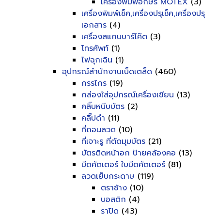
เครื่องพิมพ์อักษร MOTEX
(3)
เครื่องพิมพ์เช็ค,เครื่องปรุเช็ค,เครื่องปรุ
เอกสาร
(4)
เครื่องสแกนบาร์โค๊ต
(3)
โทรศัพท์
(1)
ไฟฉุกเฉิน
(1)
อุปกรณ์สำนักงานเบ็ดเตล็ด
(460)
กรรไกร
(19)
กล่องใส่อุปกรณ์เครื่องเขียน
(13)
คลิ๊บหนีบบัตร
(2)
คลิ๊ปดำ
(11)
ที่ถอนลวด
(10)
ที่เจาะรู ที่ตัดมุมบัตร
(21)
บัตรติดหน้าอก ป้ายคล้องคอ
(13)
มีดคัตเตอร์ ใบมีดคัตเตอร์
(81)
ลวดเย็บกระดาษ
(119)
ตราช้าง
(10)
บอสติก
(4)
ราปิด
(43)