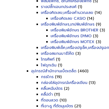
ฟิลม์แฟ็กซ์, drumเครื่องแฟ็กซ์
(5)
รางปลั๊กเอนกประสงค์
(1)
เครื่องคิดเลข,เครื่องคำนวณเลข
(14)
เครื่องคิดเลข CASIO
(14)
เครื่องพิมพ์อักษร,เทปพิมพ์อักษร
(9)
เครื่องพิมพ์อักษร BROTHER
(3)
เครื่องพิมพ์อักษร DYMO
(3)
เครื่องพิมพ์อักษร MOTEX
(3)
เครื่องพิมพ์เช็ค,เครื่องปรุเช็ค,เครื่องปรุเ
เครื่องสแกนบาร์โค๊ต
(3)
โทรศัพท์
(1)
ไฟฉุกเฉิน
(1)
อุปกรณ์สำนักงานเบ็ดเตล็ด
(460)
กรรไกร
(19)
กล่องใส่อุปกรณ์เครื่องเขียน
(13)
คลิ๊บหนีบบัตร
(2)
คลิ๊ปดำ
(11)
ที่ถอนลวด
(10)
ที่เจาะรู ที่ตัดมุมบัตร
(21)