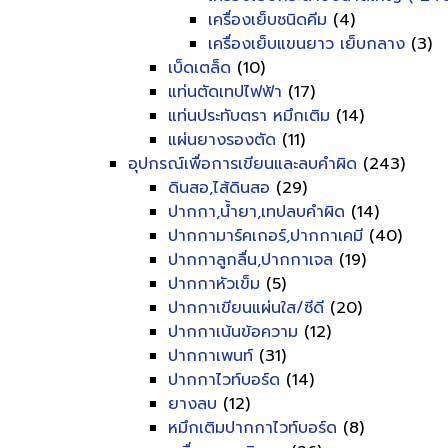
เครื่องเย็บชนิดคีม
(4)
เครื่องเย็บแขนยาว เย็บกลาง
(3)
เบ็ดเตล็ด
(10)
แท่นตัดเทปไฟฟ้า
(17)
แท่นประทับตรา หมึกเติม
(14)
แผ่นยางรองตัด
(11)
อุปกรณ์เพื่อการเขียนและลบคำผิด
(243)
ดินสอ,ไส้ดินสอ
(29)
ปากกา,น้ำยา,เทปลบคำผิด
(14)
ปากกามาร์คเกอร์,ปากกาเคมี
(40)
ปากกาลูกลื่น,ปากกาเจล
(19)
ปากกาหัวเข็ม
(5)
ปากกาเขียนแผ่นใส/ซีดี
(20)
ปากกาเน้นข้อความ
(12)
ปากกาเพนท์
(31)
ปากกาไวท์บอร์ด
(14)
ยางลบ
(12)
หมึกเติมปากกาไวท์บอร์ด
(8)