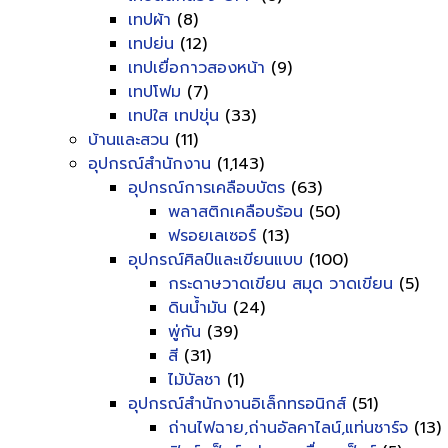
เทปผ้า
(8)
เทปย่น
(12)
เทปเยื่อกาวสองหน้า
(9)
เทปโฟม
(7)
เทปใส เทปขุ่น
(33)
บ้านและสวน
(11)
อุปกรณ์สำนักงาน
(1,143)
อุปกรณ์การเคลือบบัตร
(63)
พลาสติกเคลือบร้อน
(50)
ฟรอยเลเซอร์
(13)
อุปกรณ์ศิลป์และเขียนแบบ
(100)
กระดาษวาดเขียน สมุด วาดเขียน
(5)
ดินน้ำมัน
(24)
พู่กัน
(39)
สี
(31)
ไม้บัลชา
(1)
อุปกรณ์สำนักงานอิเล็กทรอนิกส์
(51)
ถ่านไฟฉาย,ถ่านอัลคาไลน์,แท่นชาร์จ
(13)