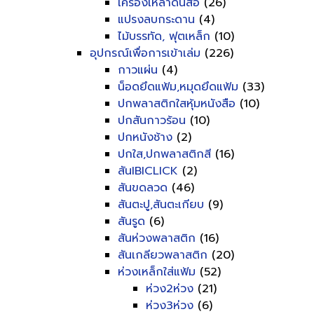
เครื่องเหลาดินสอ
(26)
แปรงลบกระดาน
(4)
ไม้บรรทัด, ฟุตเหล็ก
(10)
อุปกรณ์เพื่อการเข้าเล่ม
(226)
กาวแผ่น
(4)
น็อดยึดแฟ้ม,หมุดยึดแฟ้ม
(33)
ปกพลาสติกใสหุ้มหนังสือ
(10)
ปกสันกาวร้อน
(10)
ปกหนังช้าง
(2)
ปกใส,ปกพลาสติกสี
(16)
สันIBICLICK
(2)
สันขดลวด
(46)
สันตะปู,สันตะเกียบ
(9)
สันรูด
(6)
สันห่วงพลาสติก
(16)
สันเกลียวพลาสติก
(20)
ห่วงเหล็กใส่แฟ้ม
(52)
ห่วง2ห่วง
(21)
ห่วง3ห่วง
(6)