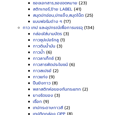
ซองเอกสาร,ซองจดหมาย
(23)
สติกเกอร์,ป้าย LABEL
(41)
สมุดปกอ่อน,ปกแข็ง,สมุดโน็ต
(25)
แบบฟอร์มต่าง ๆ
(17)
กาว เทป และอุปกรณ์เพื่อการบรรจุ
(134)
กล่องใส่นามบัตร
(3)
กาวซุปเปอร์กลู
(1)
กาวดินน้ำมัน
(3)
กาวน้ำ
(6)
กาวลาเท็กซ์
(3)
กาวสารพัดประโยชน์
(6)
กาวสเปรย์
(2)
กาวแท่ง
(9)
ปืนยิงกาว
(8)
พลาสติกห่อของกันกระแทก
(2)
ยางรัดของ
(3)
เชื่อก
(9)
เทปกระดาษกาวสี
(2)
เทปติดกล่อง OPP
(8)