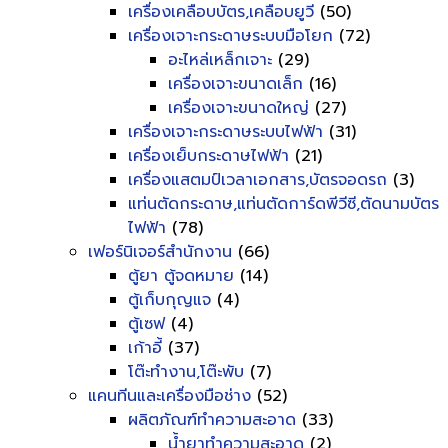
เครื่องเคลือบบัตร,เคลือบยูวี
(50)
เครื่องเจาะกระดาษระบบมือโยก
(72)
อะไหล่เหล็กเจาะ
(29)
เครื่องเจาะขนาดเล็ก
(16)
เครื่องเจาะขนาดใหญ่
(27)
เครื่องเจาะกระดาษระบบไฟฟ้า
(31)
เครื่องเย็บกระดาษไฟฟ้า
(21)
เครื่องแสตมป์เวลาเอกสาร,บัตรจอดรถ
(3)
แท่นตัดกระดาษ,แท่นตัดการ์ดพีวีซี,ตัดนามบัตร
ไฟฟ้า
(78)
เฟอร์นิเจอร์สำนักงาน
(66)
ตู้ยา ตู้จดหมาย
(14)
ตู้เก็บกุญแจ
(4)
ตู้เซฟ
(4)
เก้าอี้
(37)
โต๊ะทำงาน,โต๊ะพับ
(7)
แคนทีนและเครื่องมือช่าง
(52)
ผลิตภัณฑ์ทำความสะอาด
(33)
น้ำยาทำความสะอาด
(2)