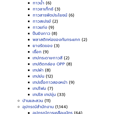
กาวน้ำ
(6)
กาวลาเท็กซ์
(3)
กาวสารพัดประโยชน์
(6)
กาวสเปรย์
(2)
กาวแท่ง
(9)
ปืนยิงกาว
(8)
พลาสติกห่อของกันกระแทก
(2)
ยางรัดของ
(3)
เชื่อก
(9)
เทปกระดาษกาวสี
(2)
เทปติดกล่อง OPP
(8)
เทปผ้า
(8)
เทปย่น
(12)
เทปเยื่อกาวสองหน้า
(9)
เทปโฟม
(7)
เทปใส เทปขุ่น
(33)
บ้านและสวน
(11)
อุปกรณ์สำนักงาน
(1,144)
อุปกรณ์การเคลือบบัตร
(64)