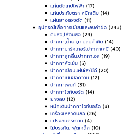
แท่นตัดเทปไฟฟ้า
(17)
แท่นประทับตรา หมึกเติม
(14)
แผ่นยางรองตัด
(11)
อุปกรณ์เพื่อการเขียนและลบคำผิด
(243)
ดินสอ,ไส้ดินสอ
(29)
ปากกา,น้ำยา,เทปลบคำผิด
(14)
ปากกามาร์คเกอร์,ปากกาเคมี
(40)
ปากกาลูกลื่น,ปากกาเจล
(19)
ปากกาหัวเข็ม
(5)
ปากกาเขียนแผ่นใส/ซีดี
(20)
ปากกาเน้นข้อความ
(12)
ปากกาเพนท์
(31)
ปากกาไวท์บอร์ด
(14)
ยางลบ
(12)
หมึกเติมปากกาไวท์บอร์ด
(8)
เครื่องเหลาดินสอ
(26)
แปรงลบกระดาน
(4)
ไม้บรรทัด, ฟุตเหล็ก
(10)