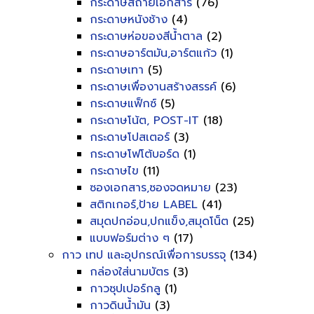
กระดาษสีถ่ายเอกสาร
(76)
กระดาษหนังช้าง
(4)
กระดาษห่อของสีน้ำตาล
(2)
กระดาษอาร์ตมัน,อาร์ตแก้ว
(1)
กระดาษเทา
(5)
กระดาษเพื่องานสร้างสรรค์
(6)
กระดาษแฟ็กซ์
(5)
กระดาษโน้ต, POST-IT
(18)
กระดาษโปสเตอร์
(3)
กระดาษโฟโต้บอร์ด
(1)
กระดาษไข
(11)
ซองเอกสาร,ซองจดหมาย
(23)
สติกเกอร์,ป้าย LABEL
(41)
สมุดปกอ่อน,ปกแข็ง,สมุดโน็ต
(25)
แบบฟอร์มต่าง ๆ
(17)
กาว เทป และอุปกรณ์เพื่อการบรรจุ
(134)
กล่องใส่นามบัตร
(3)
กาวซุปเปอร์กลู
(1)
กาวดินน้ำมัน
(3)