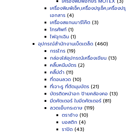
เครื่องพิมพ์อักษร MOTEX
(3)
เครื่องพิมพ์เช็ค,เครื่องปรุเช็ค,เครื่องปรุ
เอกสาร
(4)
เครื่องสแกนบาร์โค๊ต
(3)
โทรศัพท์
(1)
ไฟฉุกเฉิน
(1)
อุปกรณ์สำนักงานเบ็ดเตล็ด
(460)
กรรไกร
(19)
กล่องใส่อุปกรณ์เครื่องเขียน
(13)
คลิ๊บหนีบบัตร
(2)
คลิ๊ปดำ
(11)
ที่ถอนลวด
(10)
ที่เจาะรู ที่ตัดมุมบัตร
(21)
บัตรติดหน้าอก ป้ายคล้องคอ
(13)
มีดคัตเตอร์ ใบมีดคัตเตอร์
(81)
ลวดเย็บกระดาษ
(119)
ตราช้าง
(10)
บอสติก
(4)
ราปิด
(43)