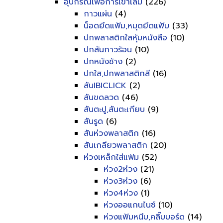
อุปกรณ์เพื่อการเข้าเล่ม
(226)
กาวแผ่น
(4)
น็อดยึดแฟ้ม,หมุดยึดแฟ้ม
(33)
ปกพลาสติกใสหุ้มหนังสือ
(10)
ปกสันกาวร้อน
(10)
ปกหนังช้าง
(2)
ปกใส,ปกพลาสติกสี
(16)
สันIBICLICK
(2)
สันขดลวด
(46)
สันตะปู,สันตะเกียบ
(9)
สันรูด
(6)
สันห่วงพลาสติก
(16)
สันเกลียวพลาสติก
(20)
ห่วงเหล็กใส่แฟ้ม
(52)
ห่วง2ห่วง
(21)
ห่วง3ห่วง
(6)
ห่วง4ห่วง
(1)
ห่วงออแกนไนซ์
(10)
ห่วงแฟ้มหนีบ,คลิ๊บบอร์ด
(14)