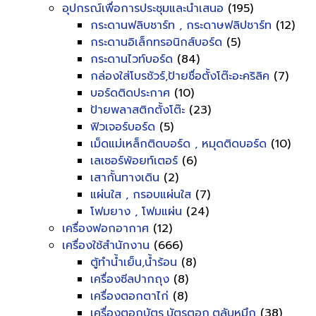
อุปกรณ์เพื่อการประชุมและนำเสนอ
(195)
กระดานฟลิบชาร์ท , กระดาษฟลิปชาร์ท
(12)
กระดานอิเล็กทรอนิกส์บอร์ด
(5)
กระดานไวท์บอร์ด
(84)
กล่องใส่โบรชัวร์,ป้ายชื่อตั้งโต๊ะอะคริลิค
(7)
บอร์ดติดประกาศ
(10)
ป้ายพลาสติกตั้งโต๊ะ
(23)
ฟิวเจอร์บอร์ด
(5)
เม็ดแม่เหล็กติดบอร์ด , หมุดติดบอร์ด
(10)
เลเซอร์พ้อยท์เตอร์
(6)
เสากั้นทางเดิน
(2)
แผ่นใส , กรอบแผ่นใส
(7)
โฟมยาง , โฟมแผ่น
(24)
เครื่องฟอกอากาศ
(12)
เครื่องใช้สำนักงาน
(666)
ตู้ทำน้ำเย็น,น้ำร้อน
(8)
เครื่องซีลปากถุง
(8)
เครื่องตอกตาไก่
(8)
เครื่องตอกบัตร,บัตรตอก,ตลับหมึก
(38)