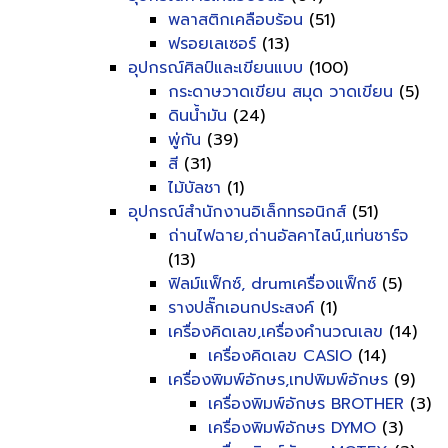
พลาสติกเคลือบร้อน
(51)
ฟรอยเลเซอร์
(13)
อุปกรณ์ศิลป์และเขียนแบบ
(100)
กระดาษวาดเขียน สมุด วาดเขียน
(5)
ดินน้ำมัน
(24)
พู่กัน
(39)
สี
(31)
ไม้บัลชา
(1)
อุปกรณ์สำนักงานอิเล็กทรอนิกส์
(51)
ถ่านไฟฉาย,ถ่านอัลคาไลน์,แท่นชาร์จ
(13)
ฟิลม์แฟ็กซ์, drumเครื่องแฟ็กซ์
(5)
รางปลั๊กเอนกประสงค์
(1)
เครื่องคิดเลข,เครื่องคำนวณเลข
(14)
เครื่องคิดเลข CASIO
(14)
เครื่องพิมพ์อักษร,เทปพิมพ์อักษร
(9)
เครื่องพิมพ์อักษร BROTHER
(3)
เครื่องพิมพ์อักษร DYMO
(3)