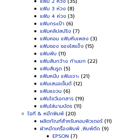
แฟ้ม 2 ห่วง
(35)
แฟ้ม 3 ห่วง
(8)
แฟ้ม 4 ห่วง
(3)
แฟ้มกระเป๋า
(6)
แฟ้มคลิปสปริง
(7)
แฟ้มคอม แฟ้มหีบเพลง
(3)
แฟ้มซอง ซองใสแข็ง
(15)
แฟ้มพับ
(11)
แฟ้มสันกว้าง ก้านยก
(22)
แฟ้มสันรูด
(5)
แฟ้มหนีบ แฟ้มเจาะ
(21)
แฟ้มเสนอเซ็นต์
(12)
แฟ้มแขวน
(6)
แฟ้มโชว์เอกสาร
(19)
แฟ้มใส่นามบัตร
(11)
ไอที & หมึกพิมพ์
(20)
ผลิตภัณฑ์สำหรับคอมพิวเตอร์
(11)
ผ้าหมึกเครื่องพิมพ์ ,พิมพ์ดีด
(9)
EPSON
(7)