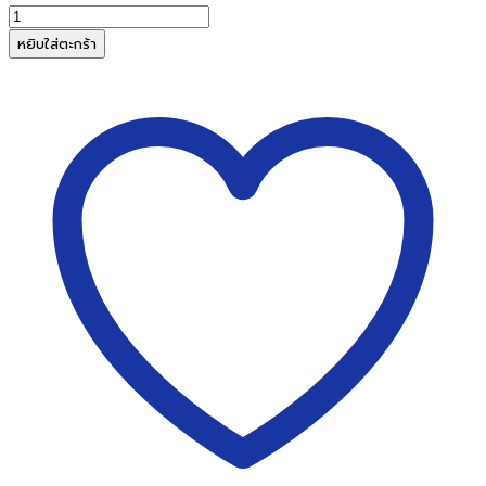
จำนวน
ผ้า
หยิบใส่ตะกร้า
หมึก
นาฬิกา
บันทึก
เวลา
HIC
/
VERTEX
1000/3000
ชิ้น