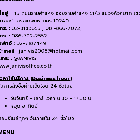
ี่อยู่ :
16 ถนนรามคำแหง ซอยรามคำแหง 51/3 แขวงหัวหมาก เข
บางกะปิ กรุงเทพมหานคร 10240
โทร. :
02-3183655 , 081-866-7072,
โทร. :
086-792-2552
แฟกซ์ :
02-7187449
E-mail :
janivis2008@hotmail.com
LINE :
@JANIVIS
www.janivisoffice.co.th
เวลาให้บริการ (Business hour)
ับการสั่งซื้อผ่านเว็บไซต์ 24 ชั่วโมง
วันจันทร์ - เสาร์ เวลา 8.30 - 17.30 น.
หยุด อาทิตย์
ตอบอีเมล์ทุกๆ วันภายใน 24 ชั่วโมง
MENU