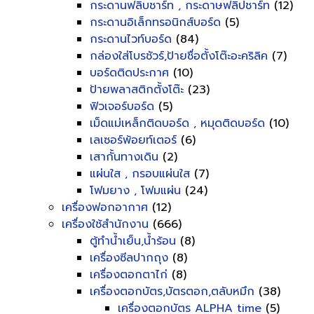
กระดานฟลิบชาร์ท , กระดาษฟลิปชาร์ท
(12)
กระดานอิเล็กทรอนิกส์บอร์ด
(5)
กระดานไวท์บอร์ด
(84)
กล่องใส่โบรชัวร์,ป้ายชื่อตั้งโต๊ะอะคริลิค
(7)
บอร์ดติดประกาศ
(10)
ป้ายพลาสติกตั้งโต๊ะ
(23)
ฟิวเจอร์บอร์ด
(5)
เม็ดแม่เหล็กติดบอร์ด , หมุดติดบอร์ด
(10)
เลเซอร์พ้อยท์เตอร์
(6)
เสากั้นทางเดิน
(2)
แผ่นใส , กรอบแผ่นใส
(7)
โฟมยาง , โฟมแผ่น
(24)
เครื่องฟอกอากาศ
(12)
เครื่องใช้สำนักงาน
(666)
ตู้ทำน้ำเย็น,น้ำร้อน
(8)
เครื่องซีลปากถุง
(8)
เครื่องตอกตาไก่
(8)
เครื่องตอกบัตร,บัตรตอก,ตลับหมึก
(38)
เครื่องตอกบัตร ALPHA time
(5)