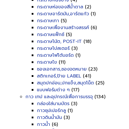
กระดาษหนังช้าง
(4)
กระดาษห่อของสีน้ำตาล
(2)
กระดาษอาร์ตมัน,อาร์ตแก้ว
(1)
กระดาษเทา
(5)
กระดาษเพื่องานสร้างสรรค์
(6)
กระดาษแฟ็กซ์
(5)
กระดาษโน้ต, POST-IT
(18)
กระดาษโปสเตอร์
(3)
กระดาษโฟโต้บอร์ด
(1)
กระดาษไข
(11)
ซองเอกสาร,ซองจดหมาย
(23)
สติกเกอร์,ป้าย LABEL
(41)
สมุดปกอ่อน,ปกแข็ง,สมุดโน็ต
(25)
แบบฟอร์มต่าง ๆ
(17)
กาว เทป และอุปกรณ์เพื่อการบรรจุ
(134)
กล่องใส่นามบัตร
(3)
กาวซุปเปอร์กลู
(1)
กาวดินน้ำมัน
(3)
กาวน้ำ
(6)