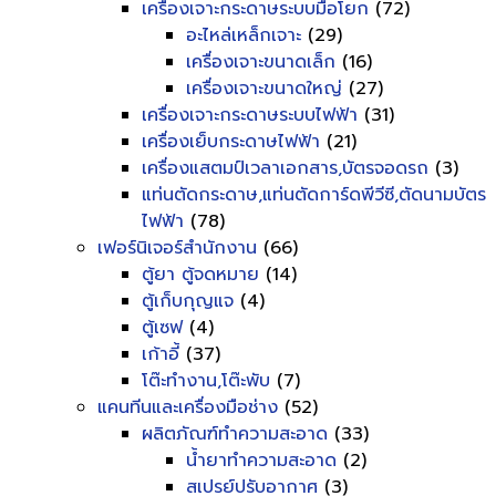
เครื่องเจาะกระดาษระบบมือโยก
(72)
อะไหล่เหล็กเจาะ
(29)
เครื่องเจาะขนาดเล็ก
(16)
เครื่องเจาะขนาดใหญ่
(27)
เครื่องเจาะกระดาษระบบไฟฟ้า
(31)
เครื่องเย็บกระดาษไฟฟ้า
(21)
เครื่องแสตมป์เวลาเอกสาร,บัตรจอดรถ
(3)
แท่นตัดกระดาษ,แท่นตัดการ์ดพีวีซี,ตัดนามบัตร
ไฟฟ้า
(78)
เฟอร์นิเจอร์สำนักงาน
(66)
ตู้ยา ตู้จดหมาย
(14)
ตู้เก็บกุญแจ
(4)
ตู้เซฟ
(4)
เก้าอี้
(37)
โต๊ะทำงาน,โต๊ะพับ
(7)
แคนทีนและเครื่องมือช่าง
(52)
ผลิตภัณฑ์ทำความสะอาด
(33)
น้ำยาทำความสะอาด
(2)
สเปรย์ปรับอากาศ
(3)