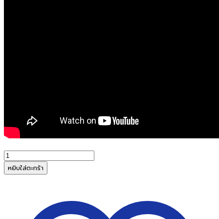
จำนวน
เครื่อง
หยิบใส่ตะกร้า
ตัด
กระดาษ
มือ
โยก