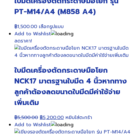
ใบมีดเครื่องตัดกระดาษมือโยก รุ่น
PT-M14/A4 (M858 A4)
This
฿
1,500.00
เลือกรูปแบบ
product
Add to Wishlist
has
ลดราคา!
multiple
variants.
The
ใบมีดเครื่องตัดกระดาษมือโยก
options
may
NCK17 มาตรฐานใบมีด 4 นิ้วหากทาง
be
ลูกค้าต้องลดขนาดใบมีดมีค่าใช้จ่าย
chosen
on
เพิ่มเติม
the
product
Original
Current
฿
5,500.00
฿
5,200.00
หยิบใส่ตะกร้า
page
price
price
Add to Wishlist
was:
is: