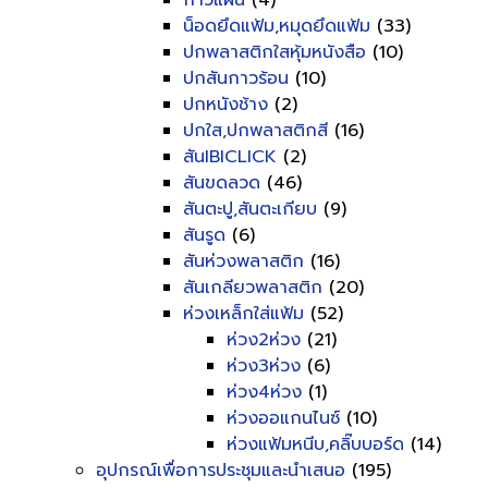
กาวแผ่น
(4)
น็อดยึดแฟ้ม,หมุดยึดแฟ้ม
(33)
ปกพลาสติกใสหุ้มหนังสือ
(10)
ปกสันกาวร้อน
(10)
ปกหนังช้าง
(2)
ปกใส,ปกพลาสติกสี
(16)
สันIBICLICK
(2)
สันขดลวด
(46)
สันตะปู,สันตะเกียบ
(9)
สันรูด
(6)
สันห่วงพลาสติก
(16)
สันเกลียวพลาสติก
(20)
ห่วงเหล็กใส่แฟ้ม
(52)
ห่วง2ห่วง
(21)
ห่วง3ห่วง
(6)
ห่วง4ห่วง
(1)
ห่วงออแกนไนซ์
(10)
ห่วงแฟ้มหนีบ,คลิ๊บบอร์ด
(14)
อุปกรณ์เพื่อการประชุมและนำเสนอ
(195)