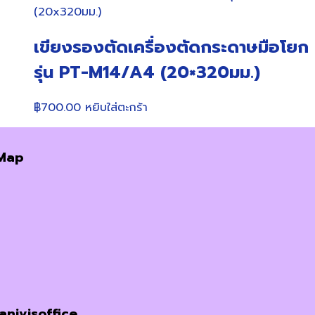
฿5,500.00.
฿5,200.00.
เขียงรองตัดเครื่องตัดกระดาษมือโยก
รุ่น PT-M14/A4 (20×320มม.)
฿
700.00
หยิบใส่ตะกร้า
Map
janivisoffice