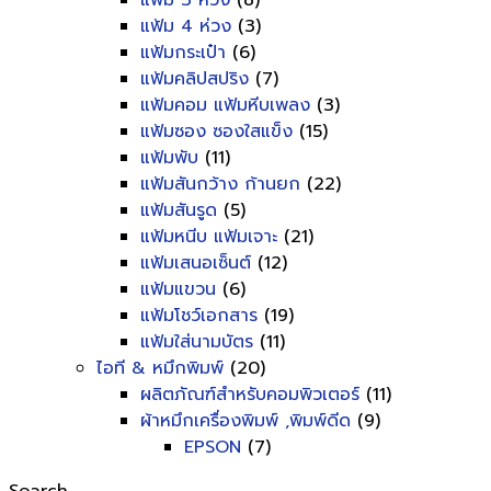
แฟ้ม 3 ห่วง
(8)
แฟ้ม 4 ห่วง
(3)
แฟ้มกระเป๋า
(6)
แฟ้มคลิปสปริง
(7)
แฟ้มคอม แฟ้มหีบเพลง
(3)
แฟ้มซอง ซองใสแข็ง
(15)
แฟ้มพับ
(11)
แฟ้มสันกว้าง ก้านยก
(22)
แฟ้มสันรูด
(5)
แฟ้มหนีบ แฟ้มเจาะ
(21)
แฟ้มเสนอเซ็นต์
(12)
แฟ้มแขวน
(6)
แฟ้มโชว์เอกสาร
(19)
แฟ้มใส่นามบัตร
(11)
ไอที & หมึกพิมพ์
(20)
ผลิตภัณฑ์สำหรับคอมพิวเตอร์
(11)
ผ้าหมึกเครื่องพิมพ์ ,พิมพ์ดีด
(9)
EPSON
(7)