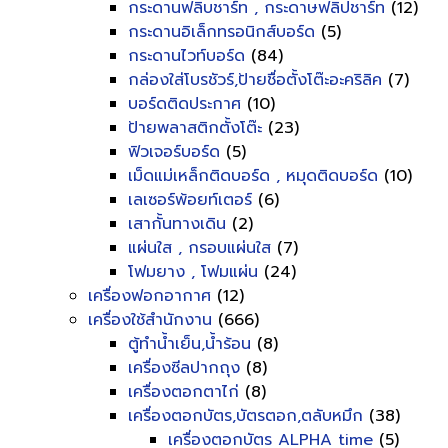
กระดานฟลิบชาร์ท , กระดาษฟลิปชาร์ท
(12)
กระดานอิเล็กทรอนิกส์บอร์ด
(5)
กระดานไวท์บอร์ด
(84)
กล่องใส่โบรชัวร์,ป้ายชื่อตั้งโต๊ะอะคริลิค
(7)
บอร์ดติดประกาศ
(10)
ป้ายพลาสติกตั้งโต๊ะ
(23)
ฟิวเจอร์บอร์ด
(5)
เม็ดแม่เหล็กติดบอร์ด , หมุดติดบอร์ด
(10)
เลเซอร์พ้อยท์เตอร์
(6)
เสากั้นทางเดิน
(2)
แผ่นใส , กรอบแผ่นใส
(7)
โฟมยาง , โฟมแผ่น
(24)
เครื่องฟอกอากาศ
(12)
เครื่องใช้สำนักงาน
(666)
ตู้ทำน้ำเย็น,น้ำร้อน
(8)
เครื่องซีลปากถุง
(8)
เครื่องตอกตาไก่
(8)
เครื่องตอกบัตร,บัตรตอก,ตลับหมึก
(38)
เครื่องตอกบัตร ALPHA time
(5)