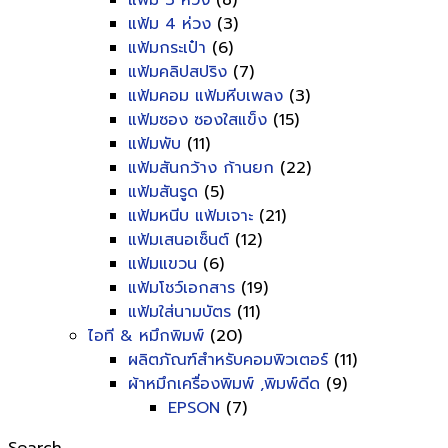
แฟ้ม 3 ห่วง
(8)
แฟ้ม 4 ห่วง
(3)
แฟ้มกระเป๋า
(6)
แฟ้มคลิปสปริง
(7)
แฟ้มคอม แฟ้มหีบเพลง
(3)
แฟ้มซอง ซองใสแข็ง
(15)
แฟ้มพับ
(11)
แฟ้มสันกว้าง ก้านยก
(22)
แฟ้มสันรูด
(5)
แฟ้มหนีบ แฟ้มเจาะ
(21)
แฟ้มเสนอเซ็นต์
(12)
แฟ้มแขวน
(6)
แฟ้มโชว์เอกสาร
(19)
แฟ้มใส่นามบัตร
(11)
ไอที & หมึกพิมพ์
(20)
ผลิตภัณฑ์สำหรับคอมพิวเตอร์
(11)
ผ้าหมึกเครื่องพิมพ์ ,พิมพ์ดีด
(9)
EPSON
(7)