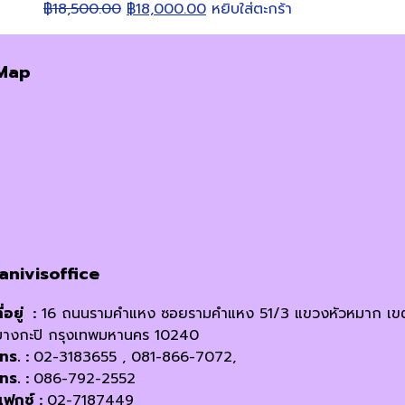
Original
Current
฿
18,500.00
฿
18,000.00
หยิบใส่ตะกร้า
price
price
was:
is:
Map
฿18,500.00.
฿18,000.00.
janivisoffice
ี่อยู่ :
16 ถนนรามคำแหง ซอยรามคำแหง 51/3 แขวงหัวหมาก เข
บางกะปิ กรุงเทพมหานคร 10240
โทร. :
02-3183655 , 081-866-7072,
โทร. :
086-792-2552
แฟกซ์ :
02-7187449