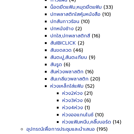
กาวแผ่น
(4)
น็อดยึดแฟ้ม,หมุดยึดแฟ้ม
(33)
ปกพลาสติกใสหุ้มหนังสือ
(10)
ปกสันกาวร้อน
(10)
ปกหนังช้าง
(2)
ปกใส,ปกพลาสติกสี
(16)
สันIBICLICK
(2)
สันขดลวด
(46)
สันตะปู,สันตะเกียบ
(9)
สันรูด
(6)
สันห่วงพลาสติก
(16)
สันเกลียวพลาสติก
(20)
ห่วงเหล็กใส่แฟ้ม
(52)
ห่วง2ห่วง
(21)
ห่วง3ห่วง
(6)
ห่วง4ห่วง
(1)
ห่วงออแกนไนซ์
(10)
ห่วงแฟ้มหนีบ,คลิ๊บบอร์ด
(14)
อุปกรณ์เพื่อการประชุมและนำเสนอ
(195)