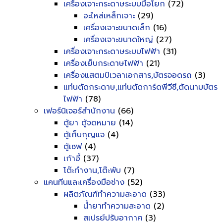
เครื่องเจาะกระดาษระบบมือโยก
(72)
อะไหล่เหล็กเจาะ
(29)
เครื่องเจาะขนาดเล็ก
(16)
เครื่องเจาะขนาดใหญ่
(27)
เครื่องเจาะกระดาษระบบไฟฟ้า
(31)
เครื่องเย็บกระดาษไฟฟ้า
(21)
เครื่องแสตมป์เวลาเอกสาร,บัตรจอดรถ
(3)
แท่นตัดกระดาษ,แท่นตัดการ์ดพีวีซี,ตัดนามบัตร
ไฟฟ้า
(78)
เฟอร์นิเจอร์สำนักงาน
(66)
ตู้ยา ตู้จดหมาย
(14)
ตู้เก็บกุญแจ
(4)
ตู้เซฟ
(4)
เก้าอี้
(37)
โต๊ะทำงาน,โต๊ะพับ
(7)
แคนทีนและเครื่องมือช่าง
(52)
ผลิตภัณฑ์ทำความสะอาด
(33)
น้ำยาทำความสะอาด
(2)
สเปรย์ปรับอากาศ
(3)