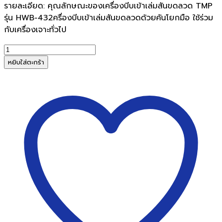
รายละเอียด: คุณลักษณะของเครื่องบีบเข้าเล่มสันขดลวด TMP
was:
is:
รุ่น HWB-432ครื่องบีบเข้าเล่มสันขดลวดด้วยคันโยกมือ ใช้ร่วม
฿6,900.00.
฿6,500.00.
กับเครื่องเจาะทั่วไป
จำนวน
เครื่อง
หยิบใส่ตะกร้า
บีบ
เข้า
เล่ม
สัน
ขด
ลวด
TMP
รุ่น
HWB-
432
ชิ้น