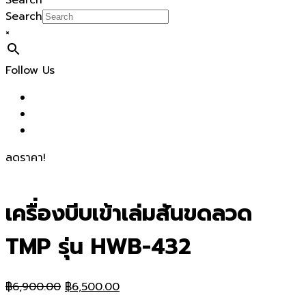
Search
Search
×
Follow Us
ลดราคา!
เครื่องบีบเข้าเล่มสันขดลวด
TMP รุ่น HWB-432
Original
Current
฿
6,900.00
฿
6,500.00
price
price