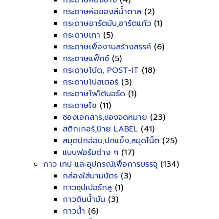
กระดาษหนังช้าง
(4)
กระดาษห่อของสีน้ำตาล
(2)
กระดาษอาร์ตมัน,อาร์ตแก้ว
(1)
กระดาษเทา
(5)
กระดาษเพื่องานสร้างสรรค์
(6)
กระดาษแฟ็กซ์
(5)
กระดาษโน้ต, POST-IT
(18)
กระดาษโปสเตอร์
(3)
กระดาษโฟโต้บอร์ด
(1)
กระดาษไข
(11)
ซองเอกสาร,ซองจดหมาย
(23)
สติกเกอร์,ป้าย LABEL
(41)
สมุดปกอ่อน,ปกแข็ง,สมุดโน็ต
(25)
แบบฟอร์มต่าง ๆ
(17)
กาว เทป และอุปกรณ์เพื่อการบรรจุ
(134)
กล่องใส่นามบัตร
(3)
กาวซุปเปอร์กลู
(1)
กาวดินน้ำมัน
(3)
กาวน้ำ
(6)