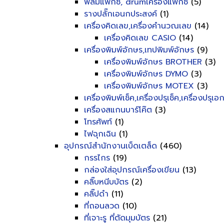
ฟิลม์แฟ็กซ์, drumเครื่องแฟ็กซ์
(5)
รางปลั๊กเอนกประสงค์
(1)
เครื่องคิดเลข,เครื่องคำนวณเลข
(14)
เครื่องคิดเลข CASIO
(14)
เครื่องพิมพ์อักษร,เทปพิมพ์อักษร
(9)
เครื่องพิมพ์อักษร BROTHER
(3)
เครื่องพิมพ์อักษร DYMO
(3)
เครื่องพิมพ์อักษร MOTEX
(3)
เครื่องพิมพ์เช็ค,เครื่องปรุเช็ค,เครื่องปรุเ
เครื่องสแกนบาร์โค๊ต
(3)
โทรศัพท์
(1)
ไฟฉุกเฉิน
(1)
อุปกรณ์สำนักงานเบ็ดเตล็ด
(460)
กรรไกร
(19)
กล่องใส่อุปกรณ์เครื่องเขียน
(13)
คลิ๊บหนีบบัตร
(2)
คลิ๊ปดำ
(11)
ที่ถอนลวด
(10)
ที่เจาะรู ที่ตัดมุมบัตร
(21)