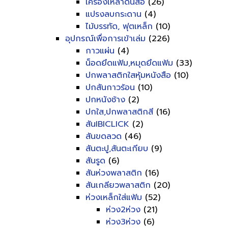
เครื่องเหลาดินสอ
(26)
แปรงลบกระดาน
(4)
ไม้บรรทัด, ฟุตเหล็ก
(10)
อุปกรณ์เพื่อการเข้าเล่ม
(226)
กาวแผ่น
(4)
น็อดยึดแฟ้ม,หมุดยึดแฟ้ม
(33)
ปกพลาสติกใสหุ้มหนังสือ
(10)
ปกสันกาวร้อน
(10)
ปกหนังช้าง
(2)
ปกใส,ปกพลาสติกสี
(16)
สันIBICLICK
(2)
สันขดลวด
(46)
สันตะปู,สันตะเกียบ
(9)
สันรูด
(6)
สันห่วงพลาสติก
(16)
สันเกลียวพลาสติก
(20)
ห่วงเหล็กใส่แฟ้ม
(52)
ห่วง2ห่วง
(21)
ห่วง3ห่วง
(6)