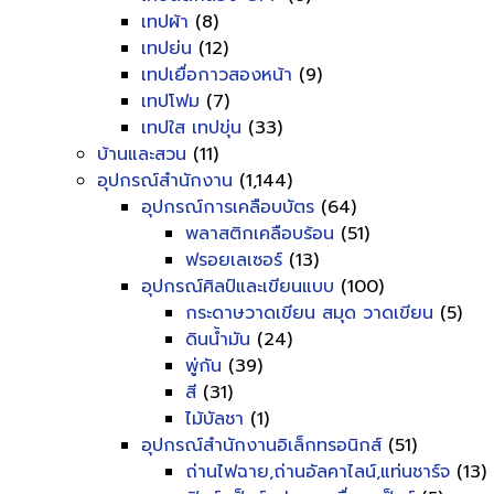
เทปผ้า
(8)
เทปย่น
(12)
เทปเยื่อกาวสองหน้า
(9)
เทปโฟม
(7)
เทปใส เทปขุ่น
(33)
บ้านและสวน
(11)
อุปกรณ์สำนักงาน
(1,144)
อุปกรณ์การเคลือบบัตร
(64)
พลาสติกเคลือบร้อน
(51)
ฟรอยเลเซอร์
(13)
อุปกรณ์ศิลป์และเขียนแบบ
(100)
กระดาษวาดเขียน สมุด วาดเขียน
(5)
ดินน้ำมัน
(24)
พู่กัน
(39)
สี
(31)
ไม้บัลชา
(1)
อุปกรณ์สำนักงานอิเล็กทรอนิกส์
(51)
ถ่านไฟฉาย,ถ่านอัลคาไลน์,แท่นชาร์จ
(13)