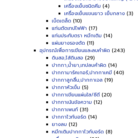
เครื่องเย็บชนิดคีม
(4)
เครื่องเย็บแขนยาว เย็บกลาง
(3)
เบ็ดเตล็ด
(10)
แท่นตัดเทปไฟฟ้า
(17)
แท่นประทับตรา หมึกเติม
(14)
แผ่นยางรองตัด
(11)
อุปกรณ์เพื่อการเขียนและลบคำผิด
(243)
ดินสอ,ไส้ดินสอ
(29)
ปากกา,น้ำยา,เทปลบคำผิด
(14)
ปากกามาร์คเกอร์,ปากกาเคมี
(40)
ปากกาลูกลื่น,ปากกาเจล
(19)
ปากกาหัวเข็ม
(5)
ปากกาเขียนแผ่นใส/ซีดี
(20)
ปากกาเน้นข้อความ
(12)
ปากกาเพนท์
(31)
ปากกาไวท์บอร์ด
(14)
ยางลบ
(12)
หมึกเติมปากกาไวท์บอร์ด
(8)