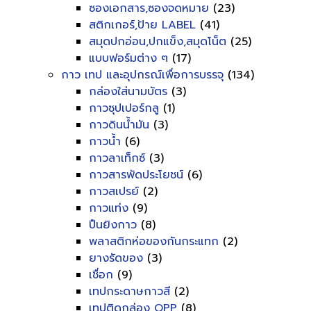
ซองเอกสาร,ซองจดหมาย
(23)
สติกเกอร์,ป้าย LABEL
(41)
สมุดปกอ่อน,ปกแข็ง,สมุดโน็ต
(25)
แบบฟอร์มต่าง ๆ
(17)
กาว เทป และอุปกรณ์เพื่อการบรรจุ
(134)
กล่องใส่นามบัตร
(3)
กาวซุปเปอร์กลู
(1)
กาวดินน้ำมัน
(3)
กาวน้ำ
(6)
กาวลาเท็กซ์
(3)
กาวสารพัดประโยชน์
(6)
กาวสเปรย์
(2)
กาวแท่ง
(9)
ปืนยิงกาว
(8)
พลาสติกห่อของกันกระแทก
(2)
ยางรัดของ
(3)
เชื่อก
(9)
เทปกระดาษกาวสี
(2)
เทปติดกล่อง OPP
(8)