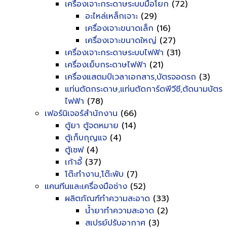
เครื่องเจาะกระดาษระบบมือโยก
(72)
อะไหล่เหล็กเจาะ
(29)
เครื่องเจาะขนาดเล็ก
(16)
เครื่องเจาะขนาดใหญ่
(27)
เครื่องเจาะกระดาษระบบไฟฟ้า
(31)
เครื่องเย็บกระดาษไฟฟ้า
(21)
เครื่องแสตมป์เวลาเอกสาร,บัตรจอดรถ
(3)
แท่นตัดกระดาษ,แท่นตัดการ์ดพีวีซี,ตัดนามบัตร
ไฟฟ้า
(78)
เฟอร์นิเจอร์สำนักงาน
(66)
ตู้ยา ตู้จดหมาย
(14)
ตู้เก็บกุญแจ
(4)
ตู้เซฟ
(4)
เก้าอี้
(37)
โต๊ะทำงาน,โต๊ะพับ
(7)
แคนทีนและเครื่องมือช่าง
(52)
ผลิตภัณฑ์ทำความสะอาด
(33)
น้ำยาทำความสะอาด
(2)
สเปรย์ปรับอากาศ
(3)