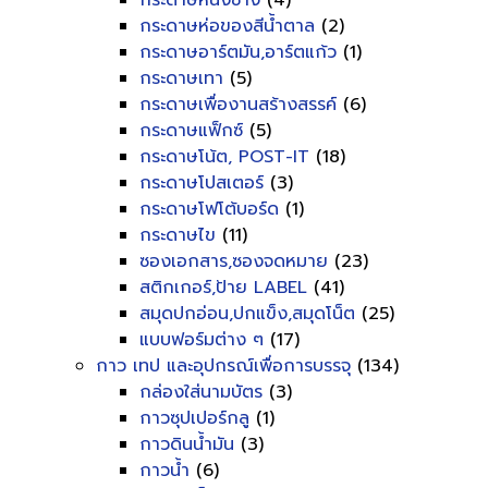
กระดาษหนังช้าง
(4)
กระดาษห่อของสีน้ำตาล
(2)
กระดาษอาร์ตมัน,อาร์ตแก้ว
(1)
กระดาษเทา
(5)
กระดาษเพื่องานสร้างสรรค์
(6)
กระดาษแฟ็กซ์
(5)
กระดาษโน้ต, POST-IT
(18)
กระดาษโปสเตอร์
(3)
กระดาษโฟโต้บอร์ด
(1)
กระดาษไข
(11)
ซองเอกสาร,ซองจดหมาย
(23)
สติกเกอร์,ป้าย LABEL
(41)
สมุดปกอ่อน,ปกแข็ง,สมุดโน็ต
(25)
แบบฟอร์มต่าง ๆ
(17)
กาว เทป และอุปกรณ์เพื่อการบรรจุ
(134)
กล่องใส่นามบัตร
(3)
กาวซุปเปอร์กลู
(1)
กาวดินน้ำมัน
(3)
กาวน้ำ
(6)