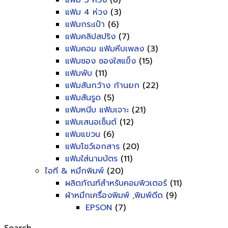
แฟ้ม 3 ห่วง
(8)
แฟ้ม 4 ห่วง
(3)
แฟ้มกระเป๋า
(6)
แฟ้มคลิปสปริง
(7)
แฟ้มคอม แฟ้มหีบเพลง
(3)
แฟ้มซอง ซองใสแข็ง
(15)
แฟ้มพับ
(11)
แฟ้มสันกว้าง ก้านยก
(22)
แฟ้มสันรูด
(5)
แฟ้มหนีบ แฟ้มเจาะ
(21)
แฟ้มเสนอเซ็นต์
(12)
แฟ้มแขวน
(6)
แฟ้มโชว์เอกสาร
(20)
แฟ้มใส่นามบัตร
(11)
ไอที & หมึกพิมพ์
(20)
ผลิตภัณฑ์สำหรับคอมพิวเตอร์
(11)
ผ้าหมึกเครื่องพิมพ์ ,พิมพ์ดีด
(9)
EPSON
(7)