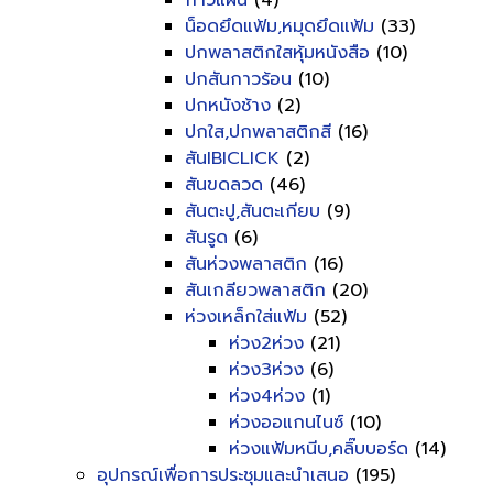
กาวแผ่น
(4)
น็อดยึดแฟ้ม,หมุดยึดแฟ้ม
(33)
ปกพลาสติกใสหุ้มหนังสือ
(10)
ปกสันกาวร้อน
(10)
ปกหนังช้าง
(2)
ปกใส,ปกพลาสติกสี
(16)
สันIBICLICK
(2)
สันขดลวด
(46)
สันตะปู,สันตะเกียบ
(9)
สันรูด
(6)
สันห่วงพลาสติก
(16)
สันเกลียวพลาสติก
(20)
ห่วงเหล็กใส่แฟ้ม
(52)
ห่วง2ห่วง
(21)
ห่วง3ห่วง
(6)
ห่วง4ห่วง
(1)
ห่วงออแกนไนซ์
(10)
ห่วงแฟ้มหนีบ,คลิ๊บบอร์ด
(14)
อุปกรณ์เพื่อการประชุมและนำเสนอ
(195)