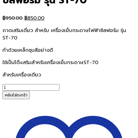
ซิสฟอร์ม รุ่น ST-70
Original
Current
฿
950.00
฿
850.00
price
price
ถาดเสริมเดี่ยว สำหรับ เครื่องเย็บกระดาษไฟฟ้าซิสฟอร์ม รุ่น
was:
is:
ST-70
฿950.00.
฿850.00.
ทำด้วยเหล็กชุบสีอย่างดี
ใช้เป็นโต๊ะเสริมสำหรับเครื่องเย็บกระดาษST-70
สำหรับเครื่องเดียว
จำนวน
SYSFORM
หยิบใส่ตะกร้า
ถาด
เสริม
เดี่ยว
สำหรับ
เครื่อง