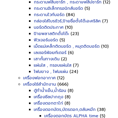
กระดานฟลิบชาร์ท , กระดาษฟลิปชาร์ท
(12)
กระดานอิเล็กทรอนิกส์บอร์ด
(5)
กระดานไวท์บอร์ด
(84)
กล่องใส่โบรชัวร์,ป้ายชื่อตั้งโต๊ะอะคริลิค
(7)
บอร์ดติดประกาศ
(10)
ป้ายพลาสติกตั้งโต๊ะ
(23)
ฟิวเจอร์บอร์ด
(5)
เม็ดแม่เหล็กติดบอร์ด , หมุดติดบอร์ด
(10)
เลเซอร์พ้อยท์เตอร์
(6)
เสากั้นทางเดิน
(2)
แผ่นใส , กรอบแผ่นใส
(7)
โฟมยาง , โฟมแผ่น
(24)
เครื่องฟอกอากาศ
(12)
เครื่องใช้สำนักงาน
(666)
ตู้ทำน้ำเย็น,น้ำร้อน
(8)
เครื่องซีลปากถุง
(8)
เครื่องตอกตาไก่
(8)
เครื่องตอกบัตร,บัตรตอก,ตลับหมึก
(38)
เครื่องตอกบัตร ALPHA time
(5)