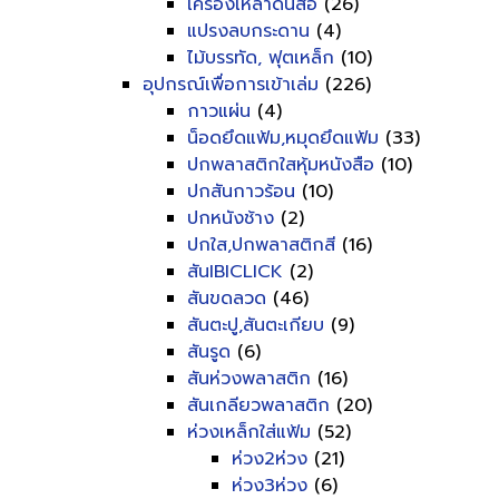
เครื่องเหลาดินสอ
(26)
แปรงลบกระดาน
(4)
ไม้บรรทัด, ฟุตเหล็ก
(10)
อุปกรณ์เพื่อการเข้าเล่ม
(226)
กาวแผ่น
(4)
น็อดยึดแฟ้ม,หมุดยึดแฟ้ม
(33)
ปกพลาสติกใสหุ้มหนังสือ
(10)
ปกสันกาวร้อน
(10)
ปกหนังช้าง
(2)
ปกใส,ปกพลาสติกสี
(16)
สันIBICLICK
(2)
สันขดลวด
(46)
สันตะปู,สันตะเกียบ
(9)
สันรูด
(6)
สันห่วงพลาสติก
(16)
สันเกลียวพลาสติก
(20)
ห่วงเหล็กใส่แฟ้ม
(52)
ห่วง2ห่วง
(21)
ห่วง3ห่วง
(6)