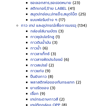
ซองเอกสาร,ซองจดหมาย
(23)
สติกเกอร์,ป้าย LABEL
(41)
สมุดปกอ่อน,ปกแข็ง,สมุดโน็ต
(25)
แบบฟอร์มต่าง ๆ
(17)
กาว เทป และอุปกรณ์เพื่อการบรรจุ
(134)
กล่องใส่นามบัตร
(3)
กาวซุปเปอร์กลู
(1)
กาวดินน้ำมัน
(3)
กาวน้ำ
(6)
กาวลาเท็กซ์
(3)
กาวสารพัดประโยชน์
(6)
กาวสเปรย์
(2)
กาวแท่ง
(9)
ปืนยิงกาว
(8)
พลาสติกห่อของกันกระแทก
(2)
ยางรัดของ
(3)
เชื่อก
(9)
เทปกระดาษกาวสี
(2)
เทปติดกล่อง OPP
(8)