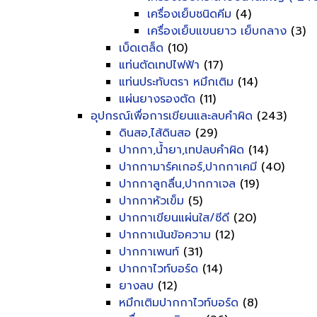
เครื่องเย็บชนิดคีม
(4)
เครื่องเย็บแขนยาว เย็บกลาง
(3)
เบ็ดเตล็ด
(10)
แท่นตัดเทปไฟฟ้า
(17)
แท่นประทับตรา หมึกเติม
(14)
แผ่นยางรองตัด
(11)
อุปกรณ์เพื่อการเขียนและลบคำผิด
(243)
ดินสอ,ไส้ดินสอ
(29)
ปากกา,น้ำยา,เทปลบคำผิด
(14)
ปากกามาร์คเกอร์,ปากกาเคมี
(40)
ปากกาลูกลื่น,ปากกาเจล
(19)
ปากกาหัวเข็ม
(5)
ปากกาเขียนแผ่นใส/ซีดี
(20)
ปากกาเน้นข้อความ
(12)
ปากกาเพนท์
(31)
ปากกาไวท์บอร์ด
(14)
ยางลบ
(12)
หมึกเติมปากกาไวท์บอร์ด
(8)