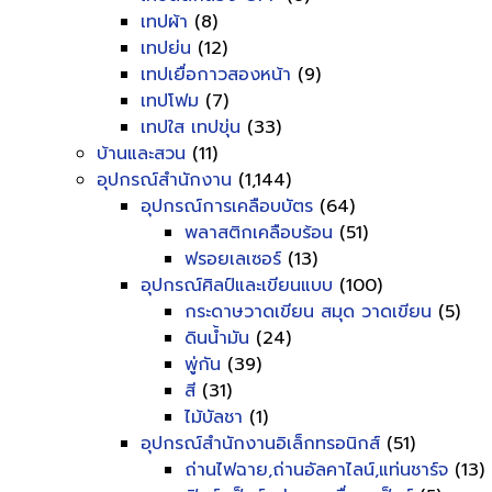
เทปผ้า
(8)
เทปย่น
(12)
เทปเยื่อกาวสองหน้า
(9)
เทปโฟม
(7)
เทปใส เทปขุ่น
(33)
บ้านและสวน
(11)
อุปกรณ์สำนักงาน
(1,144)
อุปกรณ์การเคลือบบัตร
(64)
พลาสติกเคลือบร้อน
(51)
ฟรอยเลเซอร์
(13)
อุปกรณ์ศิลป์และเขียนแบบ
(100)
กระดาษวาดเขียน สมุด วาดเขียน
(5)
ดินน้ำมัน
(24)
พู่กัน
(39)
สี
(31)
ไม้บัลชา
(1)
อุปกรณ์สำนักงานอิเล็กทรอนิกส์
(51)
ถ่านไฟฉาย,ถ่านอัลคาไลน์,แท่นชาร์จ
(13)