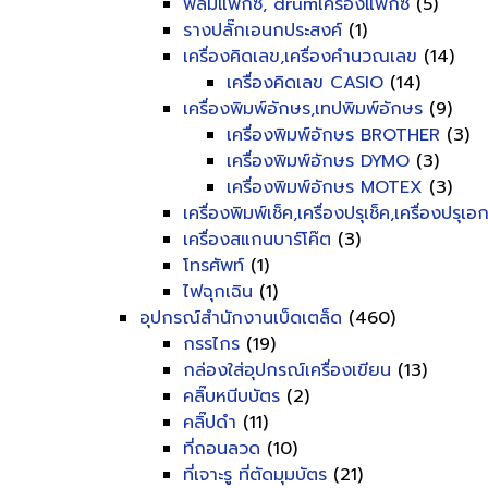
ฟิลม์แฟ็กซ์, drumเครื่องแฟ็กซ์
(5)
รางปลั๊กเอนกประสงค์
(1)
เครื่องคิดเลข,เครื่องคำนวณเลข
(14)
เครื่องคิดเลข CASIO
(14)
เครื่องพิมพ์อักษร,เทปพิมพ์อักษร
(9)
เครื่องพิมพ์อักษร BROTHER
(3)
เครื่องพิมพ์อักษร DYMO
(3)
เครื่องพิมพ์อักษร MOTEX
(3)
เครื่องพิมพ์เช็ค,เครื่องปรุเช็ค,เครื่องปรุเ
เครื่องสแกนบาร์โค๊ต
(3)
โทรศัพท์
(1)
ไฟฉุกเฉิน
(1)
อุปกรณ์สำนักงานเบ็ดเตล็ด
(460)
กรรไกร
(19)
กล่องใส่อุปกรณ์เครื่องเขียน
(13)
คลิ๊บหนีบบัตร
(2)
คลิ๊ปดำ
(11)
ที่ถอนลวด
(10)
ที่เจาะรู ที่ตัดมุมบัตร
(21)