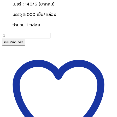
เบอร์ : 140/6 (ขากลม)
บรรจุ 5,000 เข็ม/กล่อง
จำนวน 1 กล่อง
จำนวน
MERCURY
หยิบใส่ตะกร้า
ลวด
ยิง
เม
อร์
คิว
รี่
เบอร์140/6
(5,000ตัว/
กล่อง)
ชิ้น