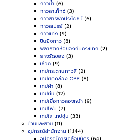
กาวน้ำ
(6)
กาวลาเท็กซ์
(3)
กาวสารพัดประโยชน์
(6)
กาวสเปรย์
(2)
กาวแท่ง
(9)
ปืนยิงกาว
(8)
พลาสติกห่อของกันกระแทก
(2)
ยางรัดของ
(3)
เชื่อก
(9)
เทปกระดาษกาวสี
(2)
เทปติดกล่อง OPP
(8)
เทปผ้า
(8)
เทปย่น
(12)
เทปเยื่อกาวสองหน้า
(9)
เทปโฟม
(7)
เทปใส เทปขุ่น
(33)
บ้านและสวน
(11)
อุปกรณ์สำนักงาน
(1,144)
อุปกรณ์การเคลือบบัตร
(64)