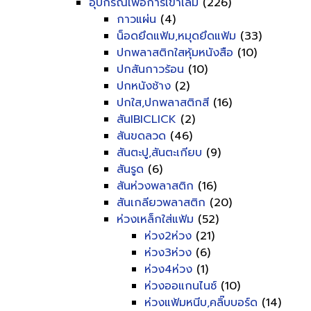
อุปกรณ์เพื่อการเข้าเล่ม
(226)
กาวแผ่น
(4)
น็อดยึดแฟ้ม,หมุดยึดแฟ้ม
(33)
ปกพลาสติกใสหุ้มหนังสือ
(10)
ปกสันกาวร้อน
(10)
ปกหนังช้าง
(2)
ปกใส,ปกพลาสติกสี
(16)
สันIBICLICK
(2)
สันขดลวด
(46)
สันตะปู,สันตะเกียบ
(9)
สันรูด
(6)
สันห่วงพลาสติก
(16)
สันเกลียวพลาสติก
(20)
ห่วงเหล็กใส่แฟ้ม
(52)
ห่วง2ห่วง
(21)
ห่วง3ห่วง
(6)
ห่วง4ห่วง
(1)
ห่วงออแกนไนซ์
(10)
ห่วงแฟ้มหนีบ,คลิ๊บบอร์ด
(14)