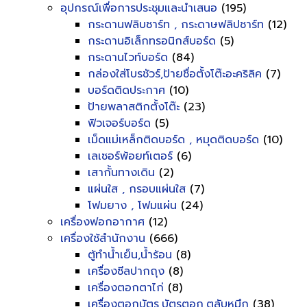
อุปกรณ์เพื่อการประชุมและนำเสนอ
(195)
กระดานฟลิบชาร์ท , กระดาษฟลิปชาร์ท
(12)
กระดานอิเล็กทรอนิกส์บอร์ด
(5)
กระดานไวท์บอร์ด
(84)
กล่องใส่โบรชัวร์,ป้ายชื่อตั้งโต๊ะอะคริลิค
(7)
บอร์ดติดประกาศ
(10)
ป้ายพลาสติกตั้งโต๊ะ
(23)
ฟิวเจอร์บอร์ด
(5)
เม็ดแม่เหล็กติดบอร์ด , หมุดติดบอร์ด
(10)
เลเซอร์พ้อยท์เตอร์
(6)
เสากั้นทางเดิน
(2)
แผ่นใส , กรอบแผ่นใส
(7)
โฟมยาง , โฟมแผ่น
(24)
เครื่องฟอกอากาศ
(12)
เครื่องใช้สำนักงาน
(666)
ตู้ทำน้ำเย็น,น้ำร้อน
(8)
เครื่องซีลปากถุง
(8)
เครื่องตอกตาไก่
(8)
เครื่องตอกบัตร,บัตรตอก,ตลับหมึก
(38)