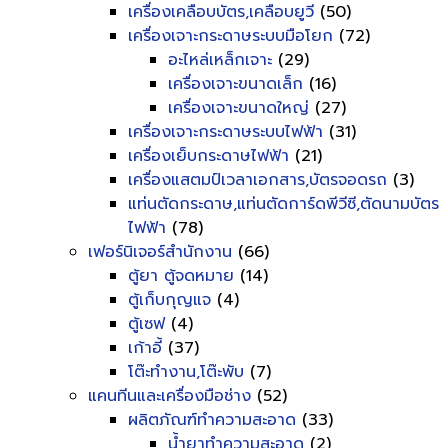
เครื่องเคลือบบัตร,เคลือบยูวี
(50)
เครื่องเจาะกระดาษระบบมือโยก
(72)
อะไหล่เหล็กเจาะ
(29)
เครื่องเจาะขนาดเล็ก
(16)
เครื่องเจาะขนาดใหญ่
(27)
เครื่องเจาะกระดาษระบบไฟฟ้า
(31)
เครื่องเย็บกระดาษไฟฟ้า
(21)
เครื่องแสตมป์เวลาเอกสาร,บัตรจอดรถ
(3)
แท่นตัดกระดาษ,แท่นตัดการ์ดพีวีซี,ตัดนามบัตร
ไฟฟ้า
(78)
เฟอร์นิเจอร์สำนักงาน
(66)
ตู้ยา ตู้จดหมาย
(14)
ตู้เก็บกุญแจ
(4)
ตู้เซฟ
(4)
เก้าอี้
(37)
โต๊ะทำงาน,โต๊ะพับ
(7)
แคนทีนและเครื่องมือช่าง
(52)
ผลิตภัณฑ์ทำความสะอาด
(33)
น้ำยาทำความสะอาด
(2)