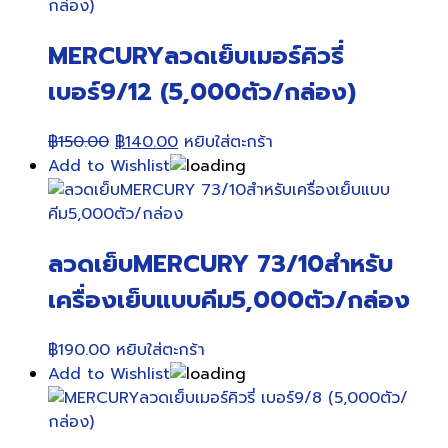
MERCURYลวดเย็บเมอร์คิวรี่
เบอร์9/12 (5,000ตัว/กล่อง)
Original
Current
฿
150.00
฿
140.00
หยิบใส่ตะกร้า
price
price
Add to Wishlist
was:
is:
฿150.00.
฿140.00.
ลวดเย็บMERCURY 73/10สำหรับ
เครื่องเย็บแบบคีม5,000ตัว/กล่อง
฿
190.00
หยิบใส่ตะกร้า
Add to Wishlist