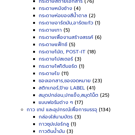
กระดาษสีถ่ายเอกสาร
(76)
กระดาษหนังช้าง
(4)
กระดาษห่อของสีน้ำตาล
(2)
กระดาษอาร์ตมัน,อาร์ตแก้ว
(1)
กระดาษเทา
(5)
กระดาษเพื่องานสร้างสรรค์
(6)
กระดาษแฟ็กซ์
(5)
กระดาษโน้ต, POST-IT
(18)
กระดาษโปสเตอร์
(3)
กระดาษโฟโต้บอร์ด
(1)
กระดาษไข
(11)
ซองเอกสาร,ซองจดหมาย
(23)
สติกเกอร์,ป้าย LABEL
(41)
สมุดปกอ่อน,ปกแข็ง,สมุดโน็ต
(25)
แบบฟอร์มต่าง ๆ
(17)
กาว เทป และอุปกรณ์เพื่อการบรรจุ
(134)
กล่องใส่นามบัตร
(3)
กาวซุปเปอร์กลู
(1)
กาวดินน้ำมัน
(3)