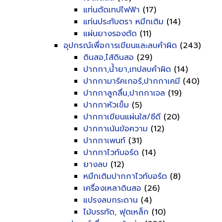
แท่นตัดเทปไฟฟ้า
(17)
แท่นประทับตรา หมึกเติม
(14)
แผ่นยางรองตัด
(11)
อุปกรณ์เพื่อการเขียนและลบคำผิด
(243)
ดินสอ,ไส้ดินสอ
(29)
ปากกา,น้ำยา,เทปลบคำผิด
(14)
ปากกามาร์คเกอร์,ปากกาเคมี
(40)
ปากกาลูกลื่น,ปากกาเจล
(19)
ปากกาหัวเข็ม
(5)
ปากกาเขียนแผ่นใส/ซีดี
(20)
ปากกาเน้นข้อความ
(12)
ปากกาเพนท์
(31)
ปากกาไวท์บอร์ด
(14)
ยางลบ
(12)
หมึกเติมปากกาไวท์บอร์ด
(8)
เครื่องเหลาดินสอ
(26)
แปรงลบกระดาน
(4)
ไม้บรรทัด, ฟุตเหล็ก
(10)