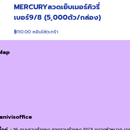
MERCURYลวดเย็บเมอร์คิวรี่
เบอร์9/8 (5,000ตัว/กล่อง)
฿
110.00
หยิบใส่ตะกร้า
Map
janivisoffice
ี่อยู่ :
16 ถนนรามคำแหง ซอยรามคำแหง 51/3 แขวงหัวหมาก เข