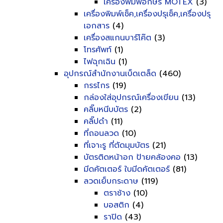
เครื่องพิมพ์อักษร MOTEX
(3)
เครื่องพิมพ์เช็ค,เครื่องปรุเช็ค,เครื่องปรุ
เอกสาร
(4)
เครื่องสแกนบาร์โค๊ต
(3)
โทรศัพท์
(1)
ไฟฉุกเฉิน
(1)
อุปกรณ์สำนักงานเบ็ดเตล็ด
(460)
กรรไกร
(19)
กล่องใส่อุปกรณ์เครื่องเขียน
(13)
คลิ๊บหนีบบัตร
(2)
คลิ๊ปดำ
(11)
ที่ถอนลวด
(10)
ที่เจาะรู ที่ตัดมุมบัตร
(21)
บัตรติดหน้าอก ป้ายคล้องคอ
(13)
มีดคัตเตอร์ ใบมีดคัตเตอร์
(81)
ลวดเย็บกระดาษ
(119)
ตราช้าง
(10)
บอสติก
(4)
ราปิด
(43)