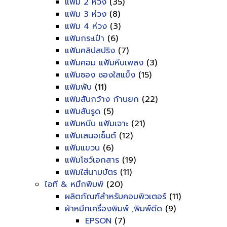
แฟ้ม 2 ห่วง
(35)
แฟ้ม 3 ห่วง
(8)
แฟ้ม 4 ห่วง
(3)
แฟ้มกระเป๋า
(6)
แฟ้มคลิปสปริง
(7)
แฟ้มคอม แฟ้มหีบเพลง
(3)
แฟ้มซอง ซองใสแข็ง
(15)
แฟ้มพับ
(11)
แฟ้มสันกว้าง ก้านยก
(22)
แฟ้มสันรูด
(5)
แฟ้มหนีบ แฟ้มเจาะ
(21)
แฟ้มเสนอเซ็นต์
(12)
แฟ้มแขวน
(6)
แฟ้มโชว์เอกสาร
(19)
แฟ้มใส่นามบัตร
(11)
ไอที & หมึกพิมพ์
(20)
ผลิตภัณฑ์สำหรับคอมพิวเตอร์
(11)
ผ้าหมึกเครื่องพิมพ์ ,พิมพ์ดีด
(9)
EPSON
(7)