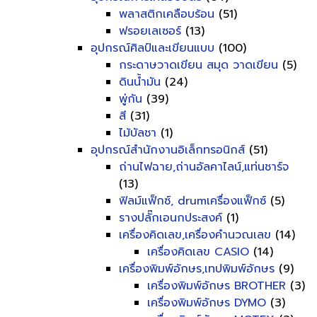
พลาสติกเคลือบร้อน
(51)
ฟรอยเลเซอร์
(13)
อุปกรณ์ศิลป์และเขียนแบบ
(100)
กระดาษวาดเขียน สมุด วาดเขียน
(5)
ดินน้ำมัน
(24)
พู่กัน
(39)
สี
(31)
ไม้บัลชา
(1)
อุปกรณ์สำนักงานอิเล็กทรอนิกส์
(51)
ถ่านไฟฉาย,ถ่านอัลคาไลน์,แท่นชาร์จ
(13)
ฟิลม์แฟ็กซ์, drumเครื่องแฟ็กซ์
(5)
รางปลั๊กเอนกประสงค์
(1)
เครื่องคิดเลข,เครื่องคำนวณเลข
(14)
เครื่องคิดเลข CASIO
(14)
เครื่องพิมพ์อักษร,เทปพิมพ์อักษร
(9)
เครื่องพิมพ์อักษร BROTHER
(3)
เครื่องพิมพ์อักษร DYMO
(3)