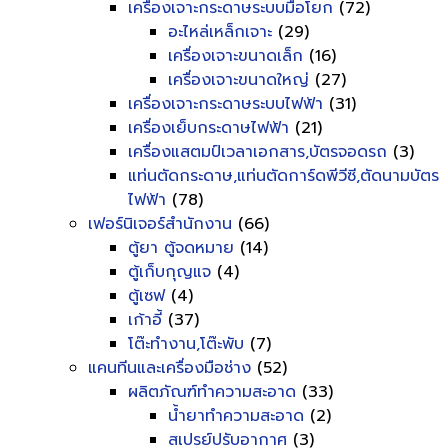
เครื่องเจาะกระดาษระบบมือโยก
(72)
อะไหล่เหล็กเจาะ
(29)
เครื่องเจาะขนาดเล็ก
(16)
เครื่องเจาะขนาดใหญ่
(27)
เครื่องเจาะกระดาษระบบไฟฟ้า
(31)
เครื่องเย็บกระดาษไฟฟ้า
(21)
เครื่องแสตมป์เวลาเอกสาร,บัตรจอดรถ
(3)
แท่นตัดกระดาษ,แท่นตัดการ์ดพีวีซี,ตัดนามบัตร
ไฟฟ้า
(78)
เฟอร์นิเจอร์สำนักงาน
(66)
ตู้ยา ตู้จดหมาย
(14)
ตู้เก็บกุญแจ
(4)
ตู้เซฟ
(4)
เก้าอี้
(37)
โต๊ะทำงาน,โต๊ะพับ
(7)
แคนทีนและเครื่องมือช่าง
(52)
ผลิตภัณฑ์ทำความสะอาด
(33)
น้ำยาทำความสะอาด
(2)
สเปรย์ปรับอากาศ
(3)