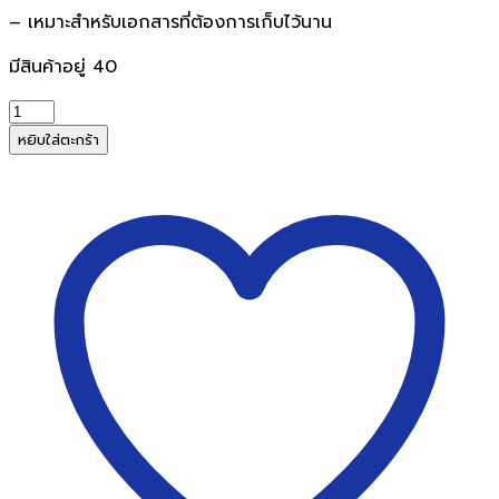
– เหมาะสำหรับเอกสารที่ต้องการเก็บไว้นาน
มีสินค้าอยู่ 40
จำนวน
IMPERIAL
หยิบใส่ตะกร้า
พลาสติก
เคลือบ
บัตร
ขนาด
A3
หนา
125
ไมครอน
(100
แผ่น/
กล่อง)
ชิ้น