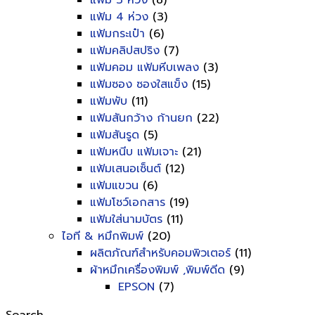
แฟ้ม 3 ห่วง
(8)
แฟ้ม 4 ห่วง
(3)
แฟ้มกระเป๋า
(6)
แฟ้มคลิปสปริง
(7)
แฟ้มคอม แฟ้มหีบเพลง
(3)
แฟ้มซอง ซองใสแข็ง
(15)
แฟ้มพับ
(11)
แฟ้มสันกว้าง ก้านยก
(22)
แฟ้มสันรูด
(5)
แฟ้มหนีบ แฟ้มเจาะ
(21)
แฟ้มเสนอเซ็นต์
(12)
แฟ้มแขวน
(6)
แฟ้มโชว์เอกสาร
(19)
แฟ้มใส่นามบัตร
(11)
ไอที & หมึกพิมพ์
(20)
ผลิตภัณฑ์สำหรับคอมพิวเตอร์
(11)
ผ้าหมึกเครื่องพิมพ์ ,พิมพ์ดีด
(9)
EPSON
(7)