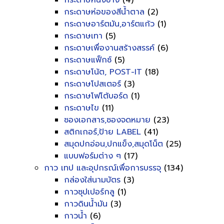
กระดาษหนังช้าง
(4)
กระดาษห่อของสีน้ำตาล
(2)
กระดาษอาร์ตมัน,อาร์ตแก้ว
(1)
กระดาษเทา
(5)
กระดาษเพื่องานสร้างสรรค์
(6)
กระดาษแฟ็กซ์
(5)
กระดาษโน้ต, POST-IT
(18)
กระดาษโปสเตอร์
(3)
กระดาษโฟโต้บอร์ด
(1)
กระดาษไข
(11)
ซองเอกสาร,ซองจดหมาย
(23)
สติกเกอร์,ป้าย LABEL
(41)
สมุดปกอ่อน,ปกแข็ง,สมุดโน็ต
(25)
แบบฟอร์มต่าง ๆ
(17)
กาว เทป และอุปกรณ์เพื่อการบรรจุ
(134)
กล่องใส่นามบัตร
(3)
กาวซุปเปอร์กลู
(1)
กาวดินน้ำมัน
(3)
กาวน้ำ
(6)