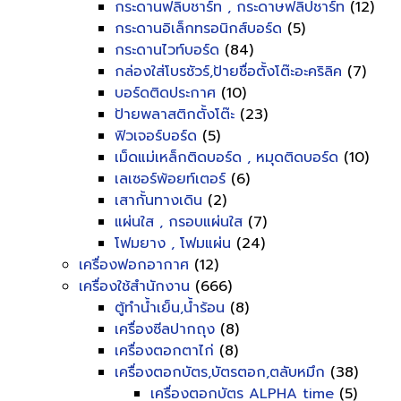
กระดานฟลิบชาร์ท , กระดาษฟลิปชาร์ท
(12)
กระดานอิเล็กทรอนิกส์บอร์ด
(5)
กระดานไวท์บอร์ด
(84)
กล่องใส่โบรชัวร์,ป้ายชื่อตั้งโต๊ะอะคริลิค
(7)
บอร์ดติดประกาศ
(10)
ป้ายพลาสติกตั้งโต๊ะ
(23)
ฟิวเจอร์บอร์ด
(5)
เม็ดแม่เหล็กติดบอร์ด , หมุดติดบอร์ด
(10)
เลเซอร์พ้อยท์เตอร์
(6)
เสากั้นทางเดิน
(2)
แผ่นใส , กรอบแผ่นใส
(7)
โฟมยาง , โฟมแผ่น
(24)
เครื่องฟอกอากาศ
(12)
เครื่องใช้สำนักงาน
(666)
ตู้ทำน้ำเย็น,น้ำร้อน
(8)
เครื่องซีลปากถุง
(8)
เครื่องตอกตาไก่
(8)
เครื่องตอกบัตร,บัตรตอก,ตลับหมึก
(38)
เครื่องตอกบัตร ALPHA time
(5)