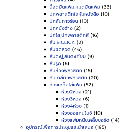
กาวแผ่น
(4)
น็อดยึดแฟ้ม,หมุดยึดแฟ้ม
(33)
ปกพลาสติกใสหุ้มหนังสือ
(10)
ปกสันกาวร้อน
(10)
ปกหนังช้าง
(2)
ปกใส,ปกพลาสติกสี
(16)
สันIBICLICK
(2)
สันขดลวด
(46)
สันตะปู,สันตะเกียบ
(9)
สันรูด
(6)
สันห่วงพลาสติก
(16)
สันเกลียวพลาสติก
(20)
ห่วงเหล็กใส่แฟ้ม
(52)
ห่วง2ห่วง
(21)
ห่วง3ห่วง
(6)
ห่วง4ห่วง
(1)
ห่วงออแกนไนซ์
(10)
ห่วงแฟ้มหนีบ,คลิ๊บบอร์ด
(14)
อุปกรณ์เพื่อการประชุมและนำเสนอ
(195)